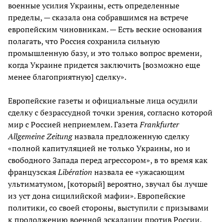
военные усилия Украины, есть определенные
пределы, — сказала она собравшимся на встрече
европейским чиновникам. — Есть веские основания
полагать, что Россия сохранила сильную
промышленную базу, и это только вопрос времени,
когда Украине придется заключить [возможно еще
менее благоприятную] сделку».
Европейские газеты и официальные лица осудили
сделку с безрассудной точки зрения, согласно которой
мир с Россией неприемлем. Газета
Frankfurter
Allgemeine
Zeitung
назвала предложенную сделку
«полной капитуляцией не только Украины, но и
свободного Запада перед агрессором», в то время как
французская
Libération
назвала ее «ужасающим
ультиматумом, [который] вероятно, звучал бы лучше
из уст дона сицилийской мафии». Европейские
политики, со своей стороны, выступили с призывами
к продолжению военной эскалации против России.