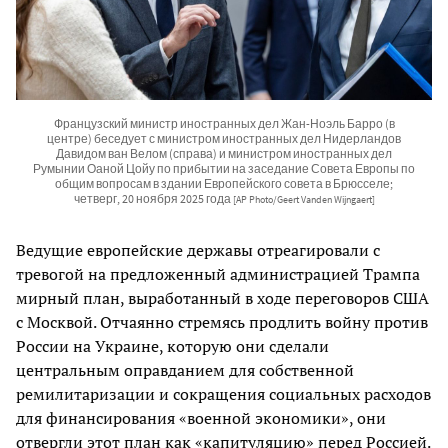
Французский министр иностранных дел Жан-Ноэль Барро (в
центре) беседует с министром иностранных дел Нидерландов
Давидом ван Велом (справа) и министром иностранных дел
Румынии Оаной Цойу по прибытии на заседание Совета Европы по
общим вопросам в здании Европейского совета в Брюсселе;
четверг, 20 ноября 2025 года
[AP Photo/Geert Vanden Wijngaert]
Ведущие европейские державы отреагировали с
тревогой на предложенный администрацией Трампа
мирный план, выработанный в ходе переговоров США
с Москвой. Отчаянно стремясь продлить войну против
России на Украине, которую они сделали
центральным оправданием для собственной
ремилитаризации и сокращения социальных расходов
для финансирования «военной экономики», они
отвергли этот план как «капитуляцию» перед Россией.