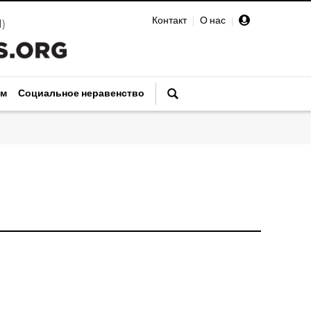
Контакт
|
О нас
|
И
)
зм
Социальное неравенство