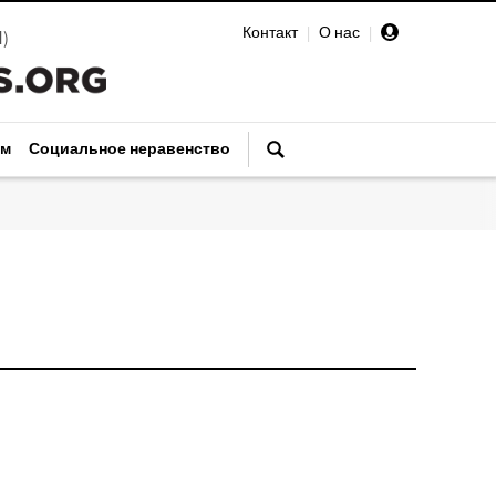
Контакт
|
О нас
|
И
)
зм
Социальное неравенство