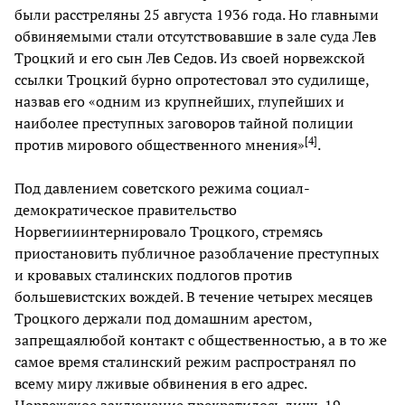
были расстреляны 25 августа 1936 года. Но главными
обвиняемыми стали отсутствовавшие в зале суда Лев
Троцкий и его сын Лев Седов. Из своей норвежской
ссылки Троцкий бурно опротестовал это судилище,
назвав его «одним из крупнейших, глупейших и
наиболее преступных заговоров тайной полиции
[
4
]
против мирового общественного мнения»
.
Под давлением советского режима социал-
демократическое правительство
Норвегииинтернировало Троцкого, стремясь
приостановить публичное разоблачение преступных
и кровавых сталинских подлогов против
большевистских вождей. В течение четырех месяцев
Троцкого держали под домашним арестом,
запрещаялюбой контакт с общественностью, а в то же
самое время сталинский режим распространял по
всему миру лживые обвинения в его адрес.
Норвежское заключение прекратилось лишь 19