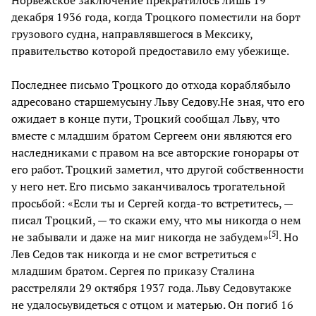
декабря 1936 года, когда Троцкого поместили на борт
грузового судна, направлявшегося в Мексику,
правительство которой предоставило ему убежище.
Последнее письмо Троцкого до отхода кораблябыло
адресовано старшемусыну Льву Седову.Не зная, что его
ожидает в конце пути, Троцкий сообщал Льву, что
вместе с младшим братом Сергеем они являются его
наследниками с правом на все авторские гонорары от
его работ. Троцкий заметил, что другой собственности
у него нет. Его письмо заканчивалось трогательной
просьбой: «Если ты и Сергей когда-то встретитесь, —
писал Троцкий, — то скажи ему, что мы никогда о нем
[
5
]
не забывали и даже на миг никогда не забудем»
. Но
Лев Седов так никогда и не смог встретиться с
младшим братом. Сергея по приказу Сталина
расстреляли 29 октября 1937 года. Льву Седовутакже
не удалосьувидеться с отцом и матерью. Он погиб 16