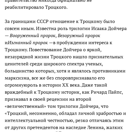
реабилитировало Троцкого.
За границами СССР отношение к Троцкому было
совсем иным. Известна роль трилогии Исаака Дойчера
—
Вооруженный пророк
,
Безоружный пророк
и
Изгнанный пророк
—в пробуждении интереса к
Троцкому. Повествование Дойчера о яркой,
незаурядной жизни Троцкого нашло признательных
ценителей среди широкого спектра ученых,
большинство которых, хотя и являлось противниками
марксизма, все же без споровпризнавало его
огромнуюроль в истории ХХ века. Даже такой
враждебный к Троцкому историк, как Ричард Пайпс,
признавал в своей рецензии на второй
«величественный» том трилогии Дойчера, что
«Троцкий, несомненно, обладал личной храбростью и
интеллектуальной честностью, резко отличаясь этим
от других претендентов на наследие Ленина, жалких