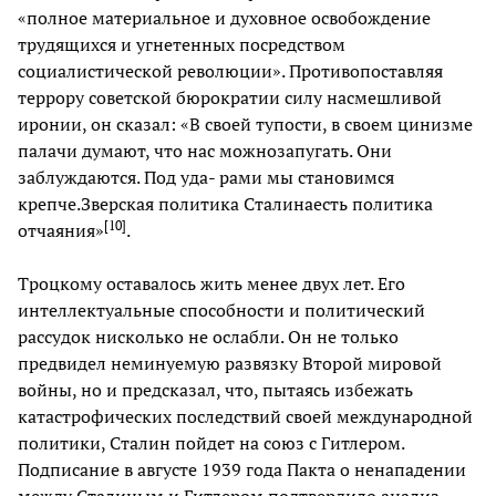
«полное материальное и духовное освобождение
трудящихся и угнетенных посредством
социалистической революции». Противопоставляя
террору советской бюрократии силу насмешливой
иронии, он сказал: «В своей тупости, в своем цинизме
палачи думают, что нас можнозапугать. Они
заблуждаются. Под уда- рами мы становимся
крепче.Зверская политика Сталинаесть политика
[
10
]
отчаяния»
.
Троцкому оставалось жить менее двух лет. Его
интеллектуальные способности и политический
рассудок нисколько не ослабли. Он не только
предвидел неминуемую развязку Второй мировой
войны, но и предсказал, что, пытаясь избежать
катастрофических последствий своей международной
политики, Сталин пойдет на союз с Гитлером.
Подписание в августе 1939 года Пакта о ненападении
между Сталиным и Гитлером подтвердило анализ