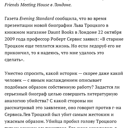
Friends Meeting House в Лондоне.
Газета
Evening Standard
сообщила, что во время
презентации новой биографии Льва Троцкого в
книжном магазине Daunt Books в Лондоне 22 октября
2009 года профессор Роберт Сервис заявил: «В старине
Троцком еще теплится жизнь. Но если ледоруб его не
прикончил, то я надеюсь, что мне удалось это
сделать».
Уместно спросить, какой историк — скорее даже какой
человек — с явным наслаждением описывает
подобным образом собственную работу? Задастся ли
серьезный биограф целью совершить литературную
аналогию убийства? С какой стороны ни
рассматривай это заявление, оно говорит против г-на
Сервиса.Лев Троцкий был убит самым жестоким и
ужасным образом. Убийца пробил голову Троцкого
тупым концом альпенштока. Его жена находилась в