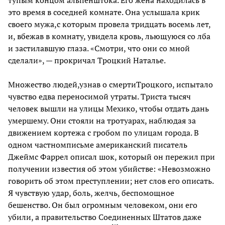
это время в соседней комнате. Она услышала крик
своего мужа,с которым провела тридцать восемь лет,
и, вбежав в комнату, увидела кровь, льющуюся со лба
и застилавшую глаза. «Смотри, что они со мной
сделали», — прокричал Троцкий Наталье.
Множество людей,узнав о смертиТроцкого, испытало
чувство едва переносимой утраты. Триста тысяч
человек вышли на улицы Мехико, чтобы отдать дань
умершему. Они стояли на тротуарах, наблюдая за
движением кортежа с гробом по улицам города. В
одном частномписьме американский писатель
Джеймс Фаррел описал шок, который он пережил при
получении известия об этом убийстве: «Невозможно
говорить об этом преступлении; нет слов его описать.
Я чувствую удар, боль, желчь, беспомощное
бешенство. Он был огромным человеком, они его
убили, а правительство Соединенных Штатов даже