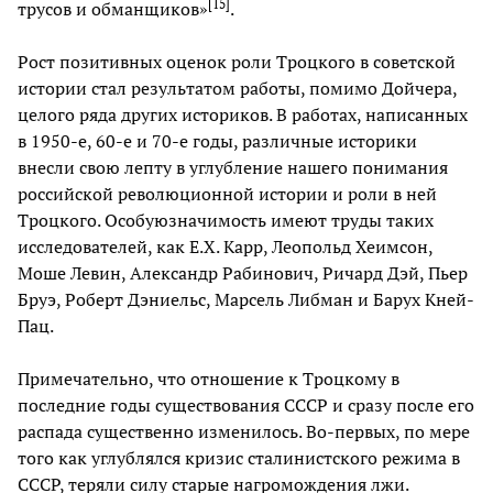
[
15
]
трусов и обманщиков»
.
Рост позитивных оценок роли Троцкого в советской
истории стал результатом работы, помимо Дойчера,
целого ряда других историков. В работах, написанных
в 1950-е, 60-е и 70-е годы, различные историки
внесли свою лепту в углубление нашего понимания
российской революционной истории и роли в ней
Троцкого. Особуюзначимость имеют труды таких
исследователей, как Е.Х. Карр, Леопольд Хеимсон,
Моше Левин, Александр Рабинович, Ричард Дэй, Пьер
Бруэ, Роберт Дэниельс, Марсель Либман и Барух Кней-
Пац.
Примечательно, что отношение к Троцкому в
последние годы существования СССР и сразу после его
распада существенно изменилось. Во-первых, по мере
того как углублялся кризис сталинистского режима в
СССР, теряли силу старые нагромождения лжи.