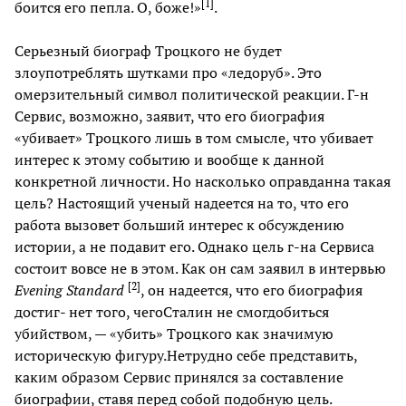
[
1
]
боится его пепла. О, боже!»
.
Серьезный биограф Троцкого не будет
злоупотреблять шутками про «ледоруб». Это
омерзительный символ политической реакции. Г-н
Сервис, возможно, заявит, что его биография
«убивает» Троцкого лишь в том смысле, что убивает
интерес к этому событию и вообще к данной
конкретной личности. Но насколько оправданна такая
цель? Настоящий ученый надеется на то, что его
работа вызовет больший интерес к обсуждению
истории, а не подавит его. Однако цель г-на Сервиса
состоит вовсе не в этом. Как он сам заявил в интервью
[
2
]
Evening Standard
, он надеется, что его биография
достиг- нет того, чегоСталин не смогдобиться
убийством, — «убить» Троцкого как значимую
историческую фигуру.Нетрудно себе представить,
каким образом Сервис принялся за составление
биографии, ставя перед собой подобную цель.