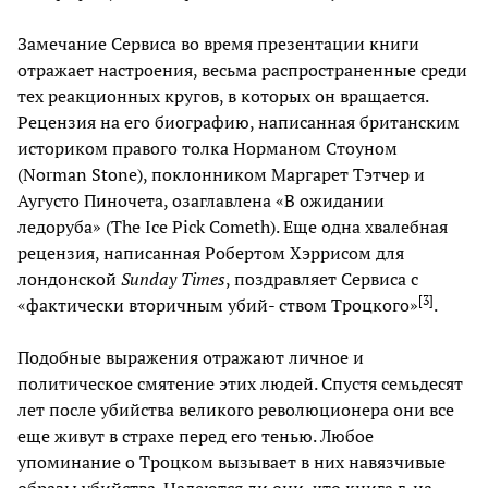
Замечание Сервиса во время презентации книги
отражает настроения, весьма распространенные среди
тех реакционных кругов, в которых он вращается.
Рецензия на его биографию, написанная британским
историком правого толка Норманом Стоуном
(Norman Stone), поклонником Маргарет Тэтчер и
Аугусто Пиночета, озаглавлена «В ожидании
ледоруба» (The Ice Pick Cometh). Еще одна хвалебная
рецензия, написанная Робертом Хэррисом для
лондонской
Sunday Times
, поздравляет Сервиса с
[
3
]
«фактически вторичным убий- ством Троцкого»
.
Подобные выражения отражают личное и
политическое смятение этих людей. Спустя семьдесят
лет после убийства великого революционера они все
еще живут в страхе перед его тенью. Любое
упоминание о Троцком вызывает в них навязчивые
образы убийства. Надеются ли они, что книга г-на