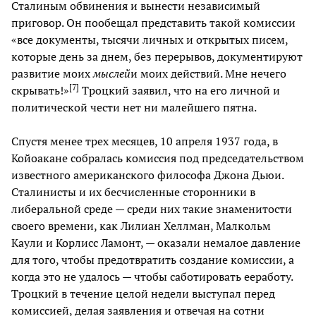
Сталиным обвинения и вынести независимый
приговор. Он пообещал представить такой комиссии
«все документы, тысячи личных и открытых писем,
которые день за днем, без перерывов, документируют
развитие моих
мыслей
и моих действий. Мне нечего
[
7
]
скрывать!»
Троцкий заявил, что на его личной и
политической чести нет ни малейшего пятна.
Спустя менее трех месяцев, 10 апреля 1937 года, в
Койоакане собралась комиссия под председательством
известного американского философа Джона Дьюи.
Сталинисты и их бесчисленные сторонники в
либеральной среде — среди них такие знаменитости
своего времени, как Лилиан Хеллман, Малкольм
Каули и Корлисс Ламонт, — оказали немалое давление
для того, чтобы предотвратить создание комиссии, а
когда это не удалось — чтобы саботировать ееработу.
Троцкий в течение целой недели выступал перед
комиссией, делая заявления и отвечая на сотни