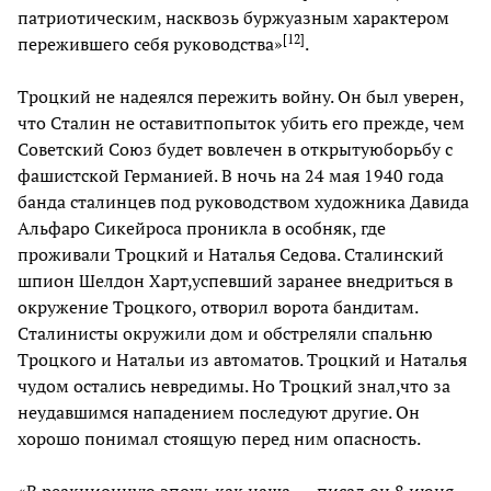
патриотическим, насквозь буржуазным характером
[
12
]
пережившего себя руководства»
.
Троцкий не надеялся пережить войну. Он был уверен,
что Сталин не оставитпопыток убить его прежде, чем
Советский Союз будет вовлечен в открытуюборьбу с
фашистской Германией. В ночь на 24 мая 1940 года
банда сталинцев под руководством художника Давида
Альфаро Сикейроса проникла в особняк, где
проживали Троцкий и Наталья Седова. Сталинский
шпион Шелдон Харт,успевший заранее внедриться в
окружение Троцкого, отворил ворота бандитам.
Сталинисты окружили дом и обстреляли спальню
Троцкого и Натальи из автоматов. Троцкий и Наталья
чудом остались невредимы. Но Троцкий знал,что за
неудавшимся нападением последуют другие. Он
хорошо понимал стоящую перед ним опасность.
«В реакционную эпоху, как наша, — писал он 8 июня