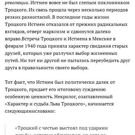
революции
. Истмен вовсе не был слепым поклонником
Троцкого. Их связь прошла через несколько периодов
резких разногласий. В последние годы жизни
Троцкого Истмен отказался от прежних радикальных
взглядов, отверг марксизм и сдвинулся далеко
вправо.Встреча Троцкого и Истмена в Мексике в
феврале 1940 года приняла характер свидания старых
друзей, которых уже разлучил выбор жизненных
путей. Ни тот ни другой не пытались переубедить друг
друга в правильности своего выбора.
Тот факт, что Истмен был политически далек от
Троцкого, придает его итоговому суждению
особенную ценность. Некролог, озаглавленный
«Характер и судьба Льва Троцкого», начинается
следующимисловами:
«Троцкий с честью выстоял под ударами
судьбы, которые обрушились на него за