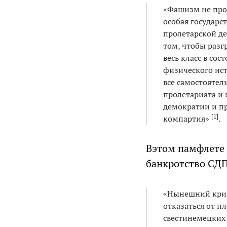
«Фашизм не прос
особая государс
пролетарской де
том, чтобы разг
весь класс в со
физического ист
все самостоятел
пролетариата и 
демократии и пр
[
1
]
компартия»
.
Вэтом памфлете 
банкротство СДП
«Нынешний криз
отказаться от п
свестинемецких 