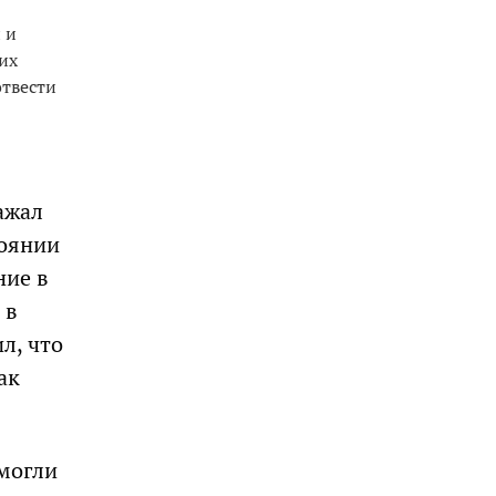
 и
их
отвести
ажал
тоянии
ние в
 в
л, что
ак
смогли