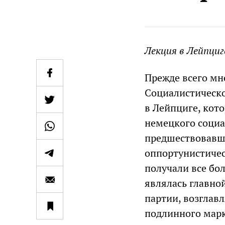
Лекция в Лейпциг
Прежде всего мн
Социалистическо
в Лейпциге, кот
немецкого социа
предшествовавши
оппортунистичес
получали все бо
являлась главно
партии, возглав
подлинного марк