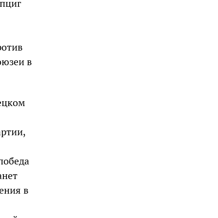
йпциг
ротив
оюзеи в
рецком
ртии,
победа
анет
ения в