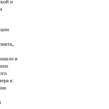
ской и
и
ации
онять,
нашло в
ских
ого
лера к
 ни
й