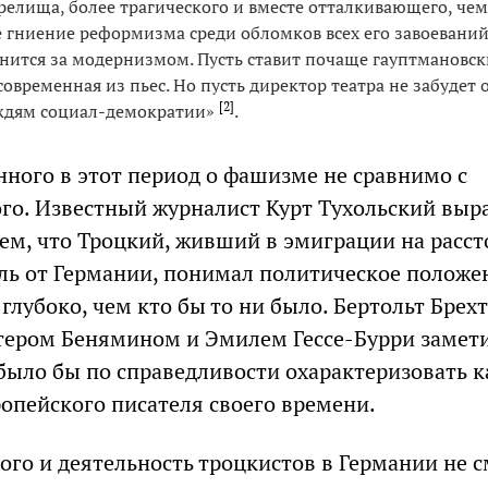
релища, более трагического и вместе отталкивающего, чем
 гниение реформизма среди обломков всех его завоеваний
онится за модернизмом. Пусть ставит почаще гауптмановск
современная из пьес. Но пусть директор театра не забудет 
[
2
]
ждям социал-демократии»
.
нного в этот период о фашизме не сравнимо с
го. Известный журналист Курт Тухольский выр
тем, что Троцкий, живший в эмиграции на расс
ль от Германии, понимал политическое положе
 глубоко, чем кто бы то ни было. Бертольт Брехт
ьтером Бенямином и Эмилем Гессе-Бурри замети
ыло бы по справедливости охарактеризовать к
опейского писателя своего времени.
ого и деятельность троцкистов в Германии не 