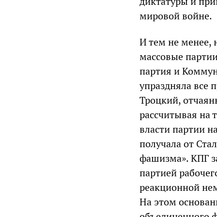
диктатуры и при
мировой войне.
И тем не менее, 
массовые партии
партия и Коммун
упраздняла все п
Троцкий, отчаян
рассчитывая на т
власти партии н
получала от Ста
фашизма». КПГ з
партией рабочег
реакционной нем
На этом основан
объединенного ф