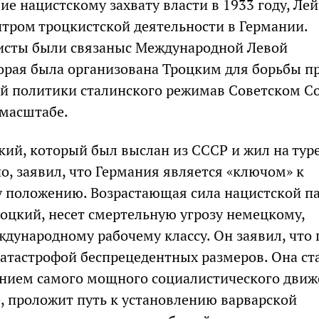
е нацистскому захвату власти в 1933 году, Ле
тром троцкистской деятельности в Германии.
исты были связаныс Международной Левой
орая была организована Троцким для борьбы п
й политики сталинского режимав Советском С
масштабе.
цкий, который был выслан из СССР и жил на ту
о, заявил, что Германия является «ключом» к
положению. Возрастающая сила нацистской па
оцкий, несет смертельную угрозу немецкому,
ждународному рабочему классу. Он заявил, что 
катастрофой беспрецедентных размеров. Она ст
нием самого мощного социалистического движ
, проложит путь к установлению варварской