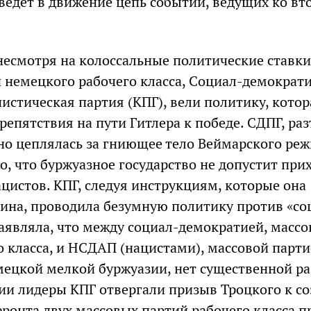
ведет в движение цепь событий, ведущих ко вт
несмотря на колоссальные политические ставки
 немецкого рабочего класса, Социал-демократ
истическая партия (КПГ), вели политику, котор
репятствия на пути Гитлера к победе. СДПГ, ра
но цеплялась за гниющее тело Веймарского реж
о, что буржуазное государство не допустит при
ацистов. КПГ, следуя инструкциям, которые она
лина, проводила безумную политику против «со
аявляла, что между социал-демократией, массо
о класса, и НСДАП (нацистами), массовой парт
ецкой мелкой буржуазии, нет существенной р
ии лидеры КПГ отвергали призыв Троцкого к с
ронта двух массовых партий рабочего класса п