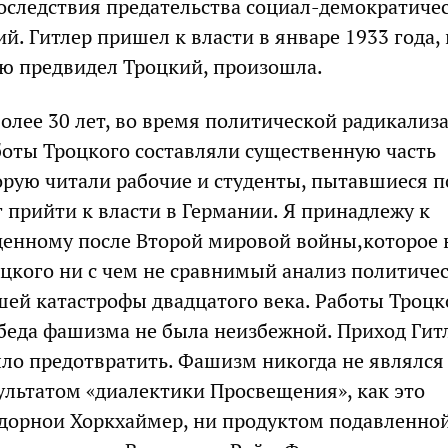
оследствия предательства социал-демократиче
й. Гитлер пришел к власти в январе 1933 года, 
ую предвидел Троцкий, произошла.
олее 30 лет, во время политической радикализ
аботы Троцкого составляли существенную часть
орую читали рабочие и студенты, пытавшиеся п
 прийти к власти в Германии. Я принадлежу к
енному после Второй мировой войны,которое 
оцкого ни с чем не сравнимый анализ политиче
ей катастрофы двадцатого века. Работы Троцк
обеда фашизма не была неизбежной. Приход Гит
ло предотвратить. Фашизм никогда не являлся
льтатом «диалектики Просвещения», как это
дорнои Хоркхаймер, ни продуктом подавленно