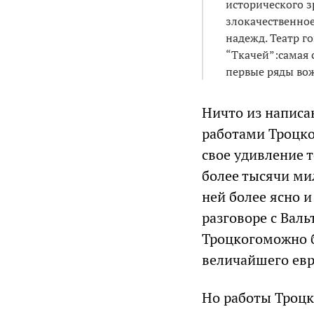
исторического з
злокачественное
надежд. Театр г
“Ткачей”:самая 
первые ряды во
Ничто из написа
работами Троцко
свое удивление 
более тысячи ми
ней более ясно и
разговоре с Вал
Троцкогоможно б
величайшего евр
Но работы Троцк