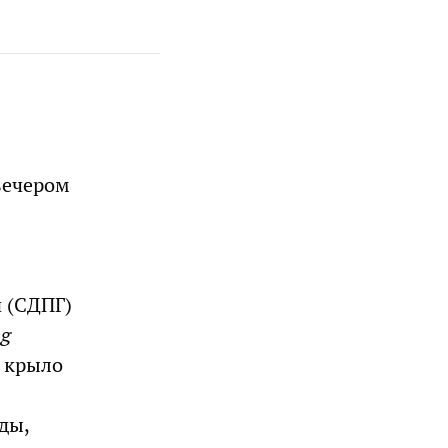
вечером
 (СДПГ)
ng
е крыло
ды,