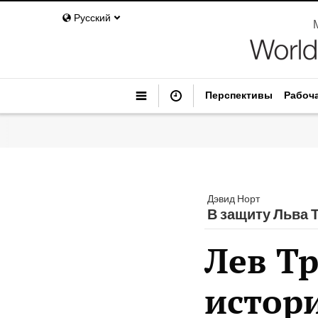
Русский
Перспективы
Рабоч
Дэвид Норт
В защиту Льва 
Лев Т
истор