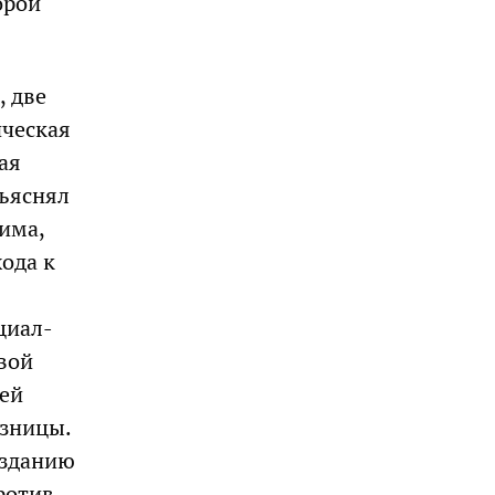
орой
, две
ическая
ая
зъяснял
има,
хода к
циал-
вой
ией
азницы.
озданию
ротив