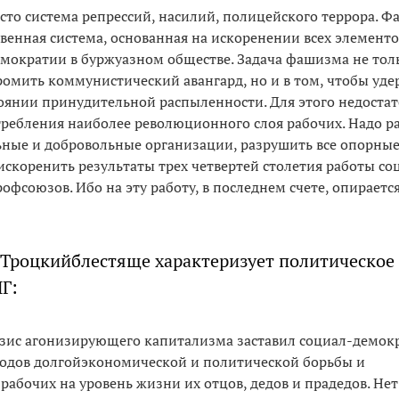
то система репрессий, насилий, полицейского террора. 
твенная система, основанная на искоренении всех элементо
мократии в буржуазном обществе. Задача фашизма не тол
ромить коммунистический авангард, но и в том, чтобы уд
стоянии принудительной распыленности. Для этого недоста
ребления наиболее революционного слоя рабочих. Надо р
ьные и добровольные организации, разрушить все опорны
искоренить результаты трех четвертей столетия работы со
офсоюзов. Ибо на эту работу, в последнем счете, опираетс
Троцкийблестяще характеризует политическое
Г:
ис агонизирующего капитализма заставил социал-демок
лодов долгойэкономической и политической борьбы и
рабочих на уровень жизни их отцов, дедов и прадедов. Нет