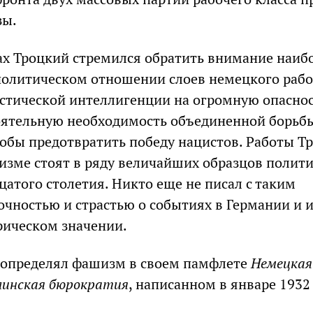
зы.
ах Троцкий стремился обратить внимание наиб
политическом отношении слоев немецкого рабо
истической интеллигенции на огромную опасно
оятельную необходимость объединенной борьб
тобы предотвратить победу нацистов. Работы Т
зме стоят в ряду величайших образцов полит
цатого столетия. Никто еще не писал с таким
очностью и страстью о событиях в Германии и 
рическом значении.
 определял фашизм в своем памфлете
Немецкая
линская бюрократия
, написанном в январе 1932