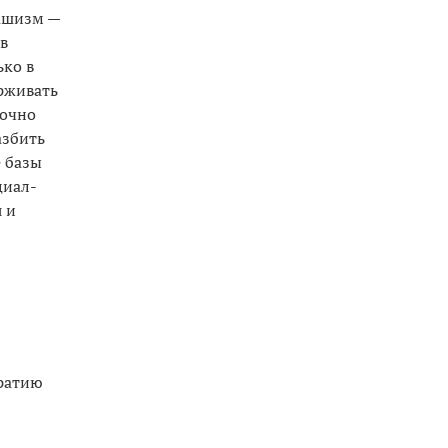
Фашизм —
в
ько в
ерживать
точно
азбить
е базы
циал-
я и
ратию