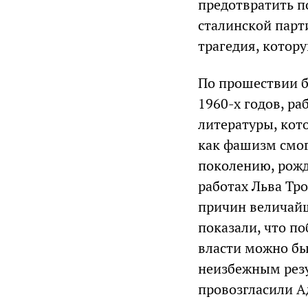
предотвратить п
сталинской парти
трагедия, котор
По прошествии б
1960-х годов, р
литературы, кот
как фашизм смог
поколению, рожд
работах Льва Тр
причин величайш
показали, что п
власти можно бы
неизбежным резу
провозгласили А