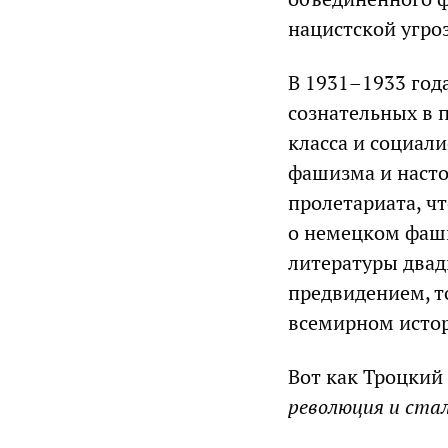
нацистской угро
В 1931–1933 год
сознательных в 
класса и социал
фашизма и наст
пролетариата, ч
о немецком фаши
литературы двад
предвидением, т
всемирном исто
Вот как Троцкий
революция и ста