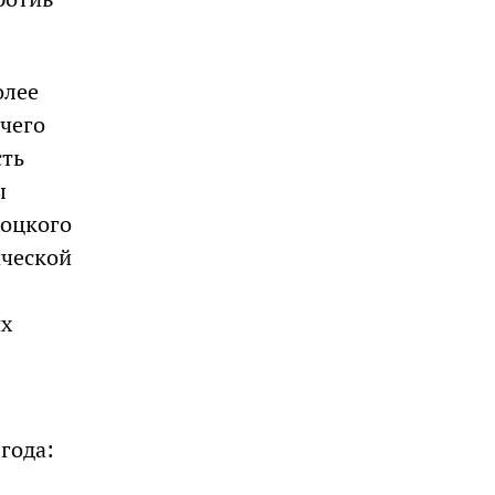
олее
чего
сть
ы
роцкого
ической
их
 года: