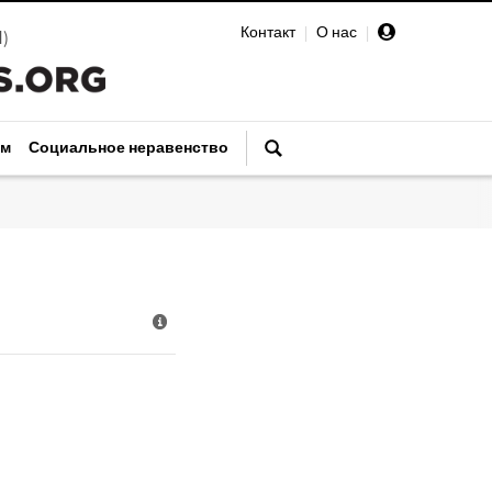
Контакт
|
О нас
|
И
)
зм
Социальное неравенство