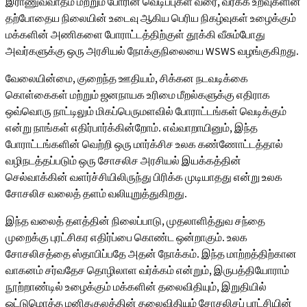
இராணுவவாதம் மற்றும் போரின் வெடிப்புகள் வரை, வர்க்க உறவுகளின்
தற்போதைய நிலையின் உடைவு ஆகிய பெரிய நிகழ்வுகள் உழைக்கும்
மக்களின் அணிகளை போராட்டத்திற்குள் தூக்கி வீசும்போது
அவர்களுக்கு ஒரு அரசியல் நோக்குநிலையை WSWS வழங்குகிறது.
வேலையின்மை, குறைந்த ஊதியம், சிக்கன நடவடிக்கை
கொள்கைகள் மற்றும் ஜனநாயக உரிமை மீறல்களுக்கு எதிராக
ஒவ்வொரு நாட்டிலும் மிகப்பெருமளவில் போராட்டங்கள் வெடிக்கும்
என்று நாங்கள் எதிர்பார்க்கின்றோம். எவ்வாறாயினும், இந்த
போராட்டங்களின் வெற்றி ஒரு மார்க்சிச உலக கண்ணோட்டத்தால்
வழிநடத்தப்படும் ஒரு சோசலிச அரசியல் இயக்கத்தின்
செல்வாக்கின் வளர்ச்சியிலிருந்து பிரிக்க முடியாதது என்று உலக
சோசலிச வலைத் தளம் வலியுறுத்துகிறது.
இந்த வலைத் தளத்தின் நிலைப்பாடு, முதலாளித்துவ சந்தை
முறைக்கு புரட்சிகர எதிர்ப்பை கொண்ட ஒன்றாகும். உலக
சோசலிசத்தை ஸ்தாபிப்பதே அதன் நோக்கம். இந்த மாற்றத்திற்கான
வாகனம் சர்வதேச தொழிலாள வர்க்கம் என்றும், இருபத்தியோராம்
நூற்றாண்டில் உழைக்கும் மக்களின் தலைவிதியும், இறுதியில்
ஒட்டுமொத்த மனிதகுலத்தின் தலைவிதியும் சோசலிசப் புரட்சியின்