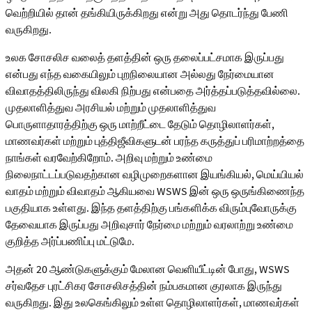
வெற்றியில் தான் தங்கியிருக்கிறது என்று அது தொடர்ந்து பேணி
வருகிறது.
உலக சோசலிச வலைத் தளத்தின் ஒரு தலைப்பட்சமாக இருப்பது
என்பது எந்த வகையிலும் புறநிலையான அல்லது நேர்மையான
விவாதத்திலிருந்து விலகி நிற்பது என்பதை அர்த்தப்படுத்தவில்லை.
முதலாளித்துவ அரசியல் மற்றும் முதலாளித்துவ
பொருளாதாரத்திற்கு ஒரு மாற்றீட்டை தேடும் தொழிலாளர்கள்,
மாணவர்கள் மற்றும் புத்திஜீவிகளுடன் பரந்த கருத்துப் பரிமாற்றத்தை
நாங்கள் வரவேற்கிறோம். அறிவு மற்றும் உண்மை
நிலைநாட்டப்படுவதற்கான வழிமுறைகளான இயங்கியல், மெய்யியல்
வாதம் மற்றும் விவாதம் ஆகியவை WSWS இன் ஒரு ஒருங்கிணைந்த
பகுதியாக உள்ளது. இந்த தளத்திற்கு பங்களிக்க விரும்புவோருக்கு
தேவையாக இருப்பது அறிவுசார் நேர்மை மற்றும் வரலாற்று உண்மை
குறித்த அர்ப்பணிப்பு மட்டுமே.
அதன் 20 ஆண்டுகளுக்கும் மேலான வெளியீட்டின் போது, WSWS
சர்வதேச புரட்சிகர சோசலிசத்தின் நம்பகமான குரலாக இருந்து
வருகிறது. இது உலகெங்கிலும் உள்ள தொழிலாளர்கள், மாணவர்கள்