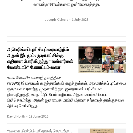
வரலாற்றாசிரியர்களை ஒன்றிணைத்தது.
Joseph Kishore
•
1 July 2026
அமெரிக்கப் புரட்சியும் வரலாற்றில்
அதன் இடமும்: முடியாட்சிக்கு
எதிரான போரிலிருந்து “மன்னர்கள்
வேண்டாம்” போராட்டம் வரை
உலக சோசலிச வலைத் தளத்தின்
(WSWS) இணையக் கருத்தரங்கின் கருத்துக்கள், அமெரிக்கப் புரட்சியை
ஒரு உலக வரலாற்று முதலாளித்துவ ஜனநாயகப் புரட்சியாக
நிலைநிறுத்தி, உள்நாட்டுப் போர் வழியாக அதன் வளர்ச்சியைப்
பின்தொடர்ந்து, அதன் ஜனநாயக மரபின் மீதான தற்காலத் தாக்குதலை
ஆய்வு செய்கிறது.
David North
•
29 June 2026
“உலகை மீண்டும் புதிதாகத் தொடங்கும் ஆற்றல் எம்மிடம் உள்ளது”