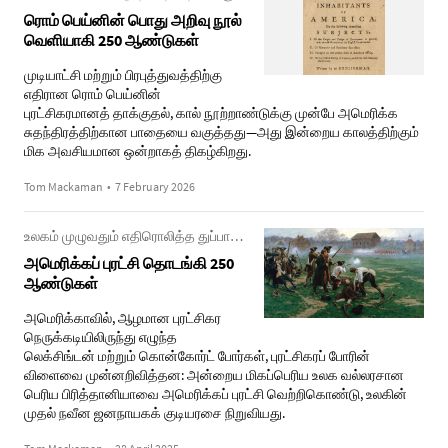
ரொம் பெய்னின் பொது அறிவு நூல்
வெளியாகி 250 ஆண்டுகள்
முடியாட்சி மற்றும் பிரபுத்துவத்திற்கு
எதிரான ரொம் பெய்னின்
புரட்சிகரமானத் தாக்குதல், கால் நூற்றாண்டுக்கு முன்பே அமெரிக்க
சுதந்திரத்திற்கான பாதையை வகுத்தது—அது இன்றைய காலத்திற்கும்
மிக அவசியமான ஒன்றாகத் திகழ்கிறது.
Tom Mackaman
•
7 February 2026
உலகம் முழுவதும் எதிரொலித்த துப்பாக்கிச் சத்தம்
அமெரிக்கப் புரட்சி தொடங்கி 250
ஆண்டுகள்
அமெரிக்காவில், ஆழமான புரட்சிகர
நெருக்கடியிலிருந்து எழுந்த
லெக்சிங்டன் மற்றும் கொன்கோர்ட் போர்கள், புரட்சிகரப் போரின்
விளைவை முன்னறிவித்தன: அன்றைய மிகப்பெரிய உலக வல்லரசான
பெரிய பிரித்தானியாவை அமெரிக்கப் புரட்சி வெற்றிகொண்டு, உலகின்
முதல் நவீன ஜனநாயகக் குடியரசை நிறுவியது.