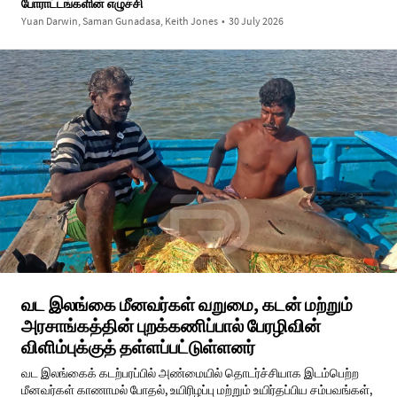
போராட்டங்களின் எழுச்சி
Yuan Darwin, Saman Gunadasa, Keith Jones
•
30 July 2026
வட இலங்கை மீனவர்கள் வறுமை, கடன் மற்றும்
அரசாங்கத்தின் புறக்கணிப்பால் பேரழிவின்
விளிம்புக்குத் தள்ளப்பட்டுள்ளனர்
வட இலங்கைக் கடற்பரப்பில் அண்மையில் தொடர்ச்சியாக இடம்பெற்ற
மீனவர்கள் காணாமல் போதல், உயிரிழப்பு மற்றும் உயிர்தப்பிய சம்பவங்கள்,