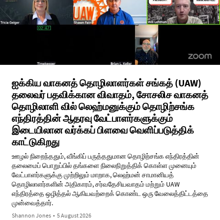
ஐக்கிய வாகனத் தொழிலாளர்கள் சங்கத் (UAW)
தலைவர் பதவிக்கான விவாதம், சோசலிச வாகனத்
தொழிலாளி வில் லெஹ்மனுக்கும் தொழிற்சங்க
எந்திரத்தின் ஆதரவு வேட்பாளர்களுக்கும்
இடையிலான வர்க்கப் பிளவை வெளிப்படுத்திக்
காட்டுகிறது
ஊழல் நிறைந்ததும், வீங்கிப் பருத்ததுமான தொழிற்சங்க எந்திரத்தின்
தலைமைப் பொறுப்பில் தங்களை நிலைநிறுத்திக் கொள்ள முனையும்
வேட்பாளர்களுக்கு முற்றிலும் மாறாக, லெஹ்மன் சாமானியத்
தொழிலாளர்களின் அதிகாரம், சர்வதேசியவாதம் மற்றும் UAW
எந்திரத்தை ஒழித்தல் ஆகியவற்றைக் கொண்ட ஒரு வேலைத்திட்டத்தை
முன்வைத்தார்.
Shannon Jones
•
5 August 2026