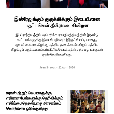
இஸ்ரேலுக்கும் துருக்கிக்கும் இடையிலான
பதட்டங்கள் தீவிரமடைகின்றன
இப்பிராந்தியத்தில் அமெரிக்க ஏகாதிபத்தியத்தின் இரண்டு
கூட்டாளிகளுக்கு இடையே நிலவும் இந்தப் போட்டியானது,
முதன்மையாக கிழக்கு மத்திய தரைக்கடல் மற்றும் மத்திய
கிழக்குப் பகுதிகளைப் பங்கிட்டுக்கொள்வதில் தத்தமது பங்குகள்
குறித்தே நிலவுகிறது.
Jean Shaoul
•
22 April 2026
ஈரான் மற்றும் லெபனானுக்கு
எதிரான போர்களுக்கு தெரிவிக்கும்
எதிர்ப்பை நெதன்யாகு அரசாங்கம்
கொடூரமாக ஒடுக்குகிறது