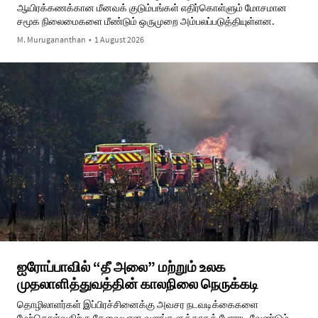
ஆயிரக்கணக்கான மீனவக் குடும்பங்கள் எதிர்கொள்ளும் மோசமான
சமூக நிலைமைகளை மீண்டும் ஒருமுறை அம்பலப்படுத்தியுள்ளன.
M. Murugananthan
•
1 August 2026
ஐரோப்பாவில் “தீ அலை” மற்றும் உலக
முதலாளித்துவத்தின் காலநிலை நெருக்கடி
தொழிலாளர்கள் இப்பிரச்சினைக்கு அவசர நடவடிக்கைகளை
மேற்கொள்வதிற்கு தேவையான வளங்களுக்காகத் போராட வேண்டும்.