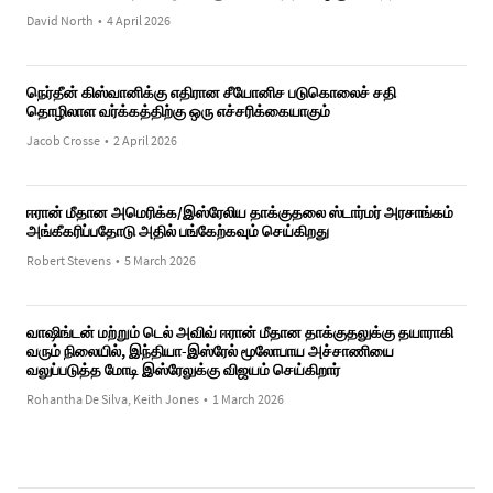
David North
•
4 April 2026
நெர்தீன் கிஸ்வானிக்கு எதிரான சீயோனிச படுகொலைச் சதி
தொழிலாள வர்க்கத்திற்கு ஒரு எச்சரிக்கையாகும்
Jacob Crosse
•
2 April 2026
ஈரான் மீதான அமெரிக்க/இஸ்ரேலிய தாக்குதலை ஸ்டார்மர் அரசாங்கம்
அங்கீகரிப்பதோடு அதில் பங்கேற்கவும் செய்கிறது
Robert Stevens
•
5 March 2026
வாஷிங்டன் மற்றும் டெல் அவிவ் ஈரான் மீதான தாக்குதலுக்கு தயாராகி
வரும் நிலையில், இந்தியா-இஸ்ரேல் மூலோபாய அச்சாணியை
வலுப்படுத்த மோடி இஸ்ரேலுக்கு விஜயம் செய்கிறார்
Rohantha De Silva, Keith Jones
•
1 March 2026