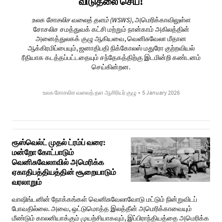
விடுதலை செய்!
உலக
சோசலிச
வலைத்
தளம்
(
WSWS)
, அமெரிக்காவிலுள்ள
சோசலிச சமத்துவக் கட்சி மற்றும் நான்காம் அகிலத்தின்
அனைத்துலகக் குழு ஆகியவை, வெனிசுவேலா மீதான
ஆக்கிரமிப்பையும், ஜனாதிபதி நிக்கோலஸ் மதுரோ குற்றவியல்
ரீதியாக கடத்தப்பட்டதையும் சந்தேகத்திற்கு இடமின்றி கண்டனம்
செய்கின்றன.
உலக சோசலிச வலைத் தள ஆசிரியர் குழு
•
5 January 2026
ரூஸ்வெல்ட் முதல் ட்ரம்ப் வரை:
மன்றோ கோட்பாடும்
வெனிசுவேலாவில் அமெரிக்க
ஏகாதிபத்தியத்தின் சூறையாடும்
வரலாறும்
வாஷிங்டனின் நோக்கங்கள் வெனிசுவேலாவோடு மட்டும் நின்றுவிடப்
போவதில்லை. அவை, ஒட்டுமொத்த இலத்தீன் அமெரிக்காவையும்
மீண்டும் காலனியாக்கும் முயற்சியாகவும், இப்பிராந்தியத்தை அமெரிக்க