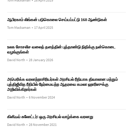
Tom Mackaman
•
28 April 2025
ஆபிரகாம் லிங்கன் படுகொலை செய்யப்பட்டு 160 ஆண்டுகள்
Tom Mackaman
•
17 April 2025
உலக சோசலிச வலைத் தளத்தின் புத்தாண்டு நிதிக்கு நன்கொடை
வழங்குங்கள்
David North
•
28 January 2026
அமெரிக்க வரலாற்றாசிரியர்கள் அரசியல் ரீதியாக திவாலான மற்றும்
புத்திஜீவித ரீதியில் நேர்மையற்ற ஆதரவை கமலா ஹாரிஸுக்கு
அறிவிக்கிறார்கள்
David North
•
6 November 2024
கிளிஃவ் சுலோட்டர்: ஒரு அரசியல் வாழ்க்கை வரலாறு
David North
•
28 November 2021