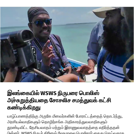
இலங்கையில் WSWS நிருபரை பொலிஸ்
அச்சுறுத்தியதை சோசலிச சமத்துவக் கட்சி
கண்டிக்கிறது
யாழ்ப்பாணத்திற்கு அருகே மீனவர்களின் போராட்டத்தைத் தொடர்ந்து,
அரசியல்வாதிகளும் தொழிற்சங்க அதிகாரத்துவவாதிகளும்
தூண்டிவிட்ட தேசியவாதம் மற்றும் இராணுவவாதத்தை எதிர்த்ததன்
பின்னர், WSWS நிருபர் தினேஷ் ஹேமாலை பொலிசார் கைது செய்வதாக