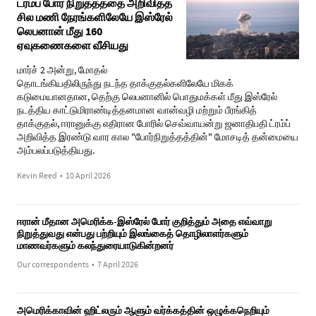
ட்ரம்ப் போர் நிறுத்தத்தை அறிவித்த
சில மணி நேரங்களிலேயே இஸ்ரேல்
லெபனான் மீது 160
ஏவுகணைகளை வீசியது
மார்ச் 2 அன்று, மோதல்
தொடங்கியதிலிருந்து நடந்த தாக்குதல்களிலேயே மிகக்
கடுமையானதான, தெற்கு லெபனானில் பொதுமக்கள் மீது இஸ்ரேல்
நடத்திய காட்டுமிராண்டித்தனமான வான்வழி மற்றும் பீரங்கித்
தாக்குதல், ஈரானுக்கு எதிரான போரில் செவ்வாயன்று ஜனாதிபதி ட்ரம்ப்
அறிவித்த இரண்டு வார கால "போர்நிறுத்தத்தின்" மோசடித் தன்மையை
அம்பலப்படுத்தியது.
Kevin Reed
•
10 April 2026
ஈரான் மீதான அமெரிக்க-இஸ்ரேல் போர் குறித்தும் அதை எவ்வாறு
நிறுத்துவது என்பது பற்றியும் இலங்கைத் தொழிலாளர்களும்
மாணவர்களும் கலந்துரையாடுகின்றனர்
Our correspondents
•
7 April 2026
அமெரிக்காவின் ஹிட்லரும் ஆளும் வர்க்கத்தின் ஒழுக்கநெறியும்