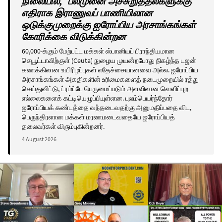
நிலையில், "பல்முனை அச்சுறுத்தல்களுக்கு"
எதிராக இராணுவப் பாணியிலான
ஒடுக்குமுறைக்கு ஐரோப்பிய அரசாங்கங்கள்
கோரிக்கை விடுக்கின்றன
60,000-க்கும் மேற்பட்ட மக்கள் ஸ்பானியப் பிராந்தியமான
செயூட்டாவிற்குள் (Ceuta) நுழைய முயன்றபோது நிகழ்ந்த டஜன்
கணக்கிலான உயிரிழப்புகள் எதேச்சையானவை அல்ல. ஐரோப்பிய
அரசாங்கங்கள் அகதிகளின் உரிமைகளைத் நடைமுறையில் ரத்து
செய்துவிட்டு, ட்ரம்ப்பே பெருமைப்படும் அளவிலான வெளிப்புற
எல்லைகளைக் கட்டியெழுப்பியுள்ளன. புலம்பெயர்ந்தோர்
ஐரோப்பியக் கண்டத்தை வந்தடைவதற்கு அனுமதிப்பதை விட,
பெருந்திரளான மக்கள் மரணமடைவதையே ஐரோப்பியத்
தலைவர்கள் விரும்புகின்றனர்.
4 August 2026