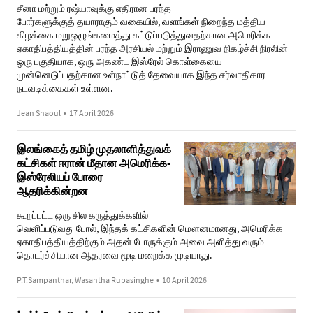
சீனா மற்றும் ரஷ்யாவுக்கு எதிரான பரந்த
போர்களுக்குத் தயாராகும் வகையில், வளங்கள் நிறைந்த மத்திய
கிழக்கை மறுஒழுங்கமைத்து கட்டுப்படுத்துவதற்கான அமெரிக்க
ஏகாதிபத்தியத்தின் பரந்த அரசியல் மற்றும் இராணுவ நிகழ்ச்சி நிரலின்
ஒரு பகுதியாக, ஒரு அகண்ட இஸ்ரேல் கொள்கையை
முன்னெடுப்பதற்கான உள்நாட்டுத் தேவையாக இந்த சர்வாதிகார
நடவடிக்கைகள் உள்ளன.
Jean Shaoul
•
17 April 2026
இலங்கைத் தமிழ் முதலாளித்துவக்
கட்சிகள் ஈரான் மீதான அமெரிக்க-
இஸ்ரேலியப் போரை
ஆதரிக்கின்றன
கூறப்பட்ட ஒரு சில கருத்துக்களில்
வெளிப்படுவது போல், இந்தக் கட்சிகளின் மௌனமானது, அமெரிக்க
ஏகாதிபத்தியத்திற்கும் அதன் போருக்கும் அவை அளித்து வரும்
தொடர்ச்சியான ஆதரவை மூடி மறைக்க முடியாது.
P.T.Sampanthar, Wasantha Rupasinghe
•
10 April 2026