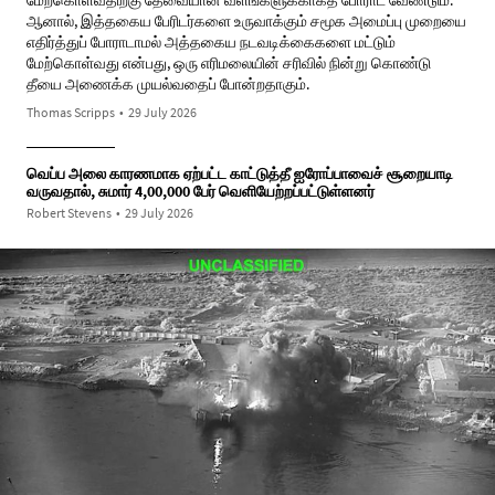
ஆனால், இத்தகைய பேரிடர்களை உருவாக்கும் சமூக அமைப்பு முறையை
எதிர்த்துப் போராடாமல் அத்தகைய நடவடிக்கைகளை மட்டும்
மேற்கொள்வது என்பது, ஒரு எரிமலையின் சரிவில் நின்று கொண்டு
தீயை அணைக்க முயல்வதைப் போன்றதாகும்.
Thomas Scripps
•
29 July 2026
வெப்ப அலை காரணமாக ஏற்பட்ட காட்டுத்தீ ஐரோப்பாவைச் சூறையாடி
வருவதால், சுமார் 4,00,000 பேர் வெளியேற்றப்பட்டுள்ளனர்
Robert Stevens
•
29 July 2026