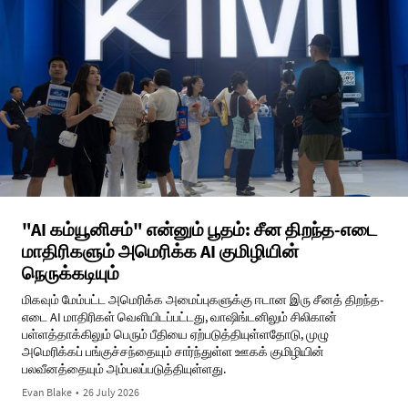
"AI கம்யூனிசம்" என்னும் பூதம்: சீன திறந்த-எடை
மாதிரிகளும் அமெரிக்க AI குமிழியின்
நெருக்கடியும்
மிகவும் மேம்பட்ட அமெரிக்க அமைப்புகளுக்கு ஈடான இரு சீனத் திறந்த-
எடை AI மாதிரிகள் வெளியிடப்பட்டது, வாஷிங்டனிலும் சிலிகான்
பள்ளத்தாக்கிலும் பெரும் பீதியை ஏற்படுத்தியுள்ளதோடு, முழு
அமெரிக்கப் பங்குச்சந்தையும் சார்ந்துள்ள ஊகக் குமிழியின்
பலவீனத்தையும் அம்பலப்படுத்தியுள்ளது.
Evan Blake
•
26 July 2026