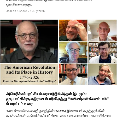
ஒன்றிணைத்தது.
Joseph Kishore
•
1 July 2026
அமெரிக்கப் புரட்சியும் வரலாற்றில் அதன் இடமும்:
முடியாட்சிக்கு எதிரான போரிலிருந்து “மன்னர்கள் வேண்டாம்”
போராட்டம் வரை
உலக சோசலிச வலைத் தளத்தின்
(WSWS) இணையக் கருத்தரங்கின்
கருத்துக்கள், அமெரிக்கப் புரட்சியை ஒரு உலக வரலாற்று முதலாளித்துவ