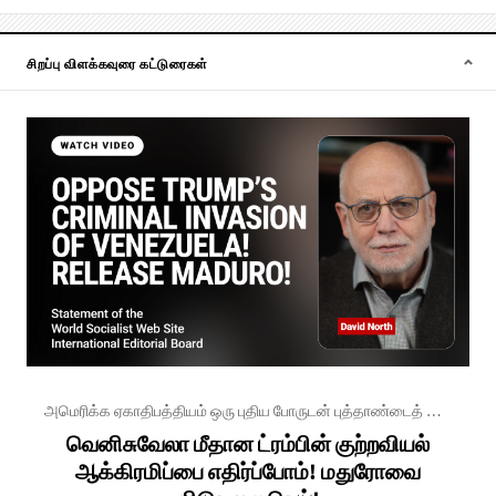
சிறப்பு விளக்கவுரை கட்டுரைகள்
அமெரிக்க ஏகாதிபத்தியம் ஒரு புதிய போருடன் புத்தாண்டைத் தொடங்குகிறது
வெனிசுவேலா மீதான ட்ரம்பின் குற்றவியல்
ஆக்கிரமிப்பை எதிர்ப்போம்! மதுரோவை