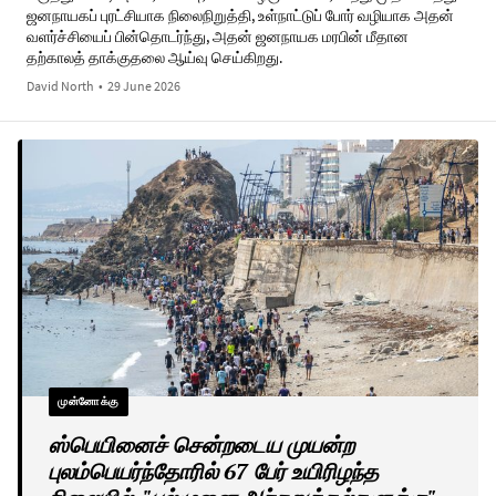
ஜனநாயகப் புரட்சியாக நிலைநிறுத்தி, உள்நாட்டுப் போர் வழியாக அதன்
வளர்ச்சியைப் பின்தொடர்ந்து, அதன் ஜனநாயக மரபின் மீதான
தற்காலத் தாக்குதலை ஆய்வு செய்கிறது.
David North
•
29 June 2026
முன்னோக்கு
ஸ்பெயினைச் சென்றடைய முயன்ற
புலம்பெயர்ந்தோரில் 67 பேர் உயிரிழந்த