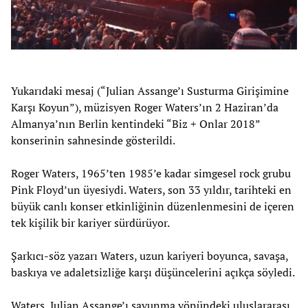
Yukarıdaki mesaj (“Julian Assange’ı Susturma Girişimine
Karşı Koyun”), müzisyen Roger Waters’ın 2 Haziran’da
Almanya’nın Berlin kentindeki “Biz + Onlar 2018”
konserinin sahnesinde gösterildi.
Roger Waters, 1965’ten 1985’e kadar simgesel rock grubu
Pink Floyd’un üyesiydi. Waters, son 33 yıldır, tarihteki en
büyük canlı konser etkinliğinin düzenlenmesini de içeren
tek kişilik bir kariyer sürdürüyor.
Şarkıcı-söz yazarı Waters, uzun kariyeri boyunca, savaşa,
baskıya ve adaletsizliğe karşı düşüncelerini açıkça söyledi.
Waters, Julian Assange’ı savunma yönündeki uluslararası