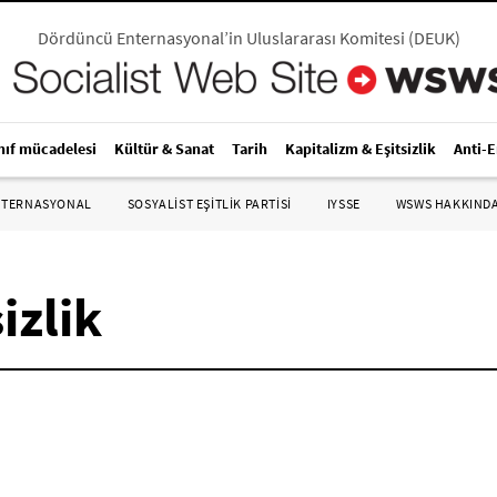
Dördüncü Enternasyonal’in Uluslararası Komitesi
(
DEUK
)
nıf mücadelesi
Kültür & Sanat
Tarih
Kapitalizm & Eşitsizlik
Anti-
NTERNASYONAL
SOSYALIST EŞITLIK PARTISI
IYSSE
WSWS HAKKIND
izlik