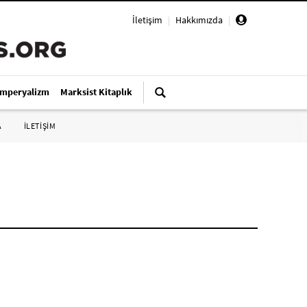
İletişim
|
Hakkımızda
|
Emperyalizm
Marksist Kitaplık
A
İLETİŞİM