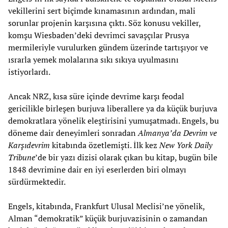
vekillerini sert biçimde kınamasının ardından, mali
sorunlar projenin karşısına çıktı. Söz konusu vekiller,
komşu Wiesbaden’deki devrimci savaşçılar Prusya
mermileriyle vurulurken gündem üzerinde tartışıyor ve
ısrarla yemek molalarına sıkı sıkıya uyulmasını
istiyorlardı.
Ancak NRZ, kısa süre içinde devrime karşı feodal
gericilikle birleşen burjuva liberallere ya da küçük burjuva
demokratlara yönelik eleştirisini yumuşatmadı. Engels, bu
döneme dair deneyimleri sonradan
Almanya’da Devrim ve
Karşıdevrim
kitabında özetlemişti. İlk kez
New York Daily
Tribune
’de bir yazı dizisi olarak çıkan bu kitap, bugün bile
1848 devrimine dair en iyi eserlerden biri olmayı
sürdürmektedir.
Engels, kitabında, Frankfurt Ulusal Meclisi’ne yönelik,
Alman “demokratik” küçük burjuvazisinin o zamandan