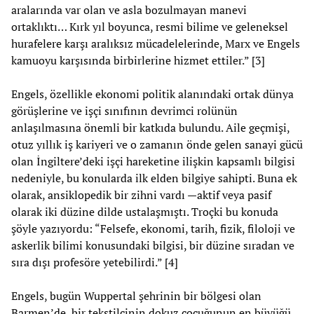
aralarında var olan ve asla bozulmayan manevi
ortaklıktı… Kırk yıl boyunca, resmi bilime ve geleneksel
hurafelere karşı aralıksız mücadelelerinde, Marx ve Engels
kamuoyu karşısında birbirlerine hizmet ettiler.” [3]
Engels, özellikle ekonomi politik alanındaki ortak dünya
görüşlerine ve işçi sınıfının devrimci rolünün
anlaşılmasına önemli bir katkıda bulundu. Aile geçmişi,
otuz yıllık iş kariyeri ve o zamanın önde gelen sanayi gücü
olan İngiltere’deki işçi hareketine ilişkin kapsamlı bilgisi
nedeniyle, bu konularda ilk elden bilgiye sahipti. Buna ek
olarak, ansiklopedik bir zihni vardı —aktif veya pasif
olarak iki düzine dilde ustalaşmıştı. Troçki bu konuda
şöyle yazıyordu: “Felsefe, ekonomi, tarih, fizik, filoloji ve
askerlik bilimi konusundaki bilgisi, bir düzine sıradan ve
sıra dışı profesöre yetebilirdi.” [4]
Engels, bugün Wuppertal şehrinin bir bölgesi olan
Barmen’de, bir tekstilcinin dokuz çocuğunun en büyüğü