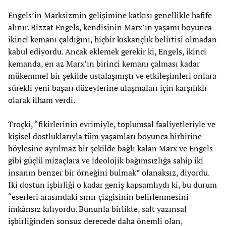
Engels’in Marksizmin gelişimine katkısı genellikle hafife
alınır. Bizzat Engels, kendisinin Marx’ın yaşamı boyunca
ikinci kemanı çaldığını, hiçbir kıskançlık belirtisi olmadan
kabul ediyordu. Ancak eklemek gerekir ki, Engels, ikinci
kemanda, en az Marx’ın birinci kemanı çalması kadar
mükemmel bir şekilde ustalaşmıştı ve etkileşimleri onlara
sürekli yeni başarı düzeylerine ulaşmaları için karşılıklı
olarak ilham verdi.
Troçki, “fikirlerinin evrimiyle, toplumsal faaliyetleriyle ve
kişisel dostluklarıyla tüm yaşamları boyunca birbirine
böylesine ayrılmaz bir şekilde bağlı kalan Marx ve Engels
gibi güçlü mizaçlara ve ideolojik bağımsızlığa sahip iki
insanın benzer bir örneğini bulmak” olanaksız, diyordu.
İki dostun işbirliği o kadar geniş kapsamlıydı ki, bu durum
“eserleri arasındaki sınır çizgisinin belirlenmesini
imkânsız kılıyordu. Bununla birlikte, salt yazınsal
işbirliğinden sonsuz derecede daha önemli olan,