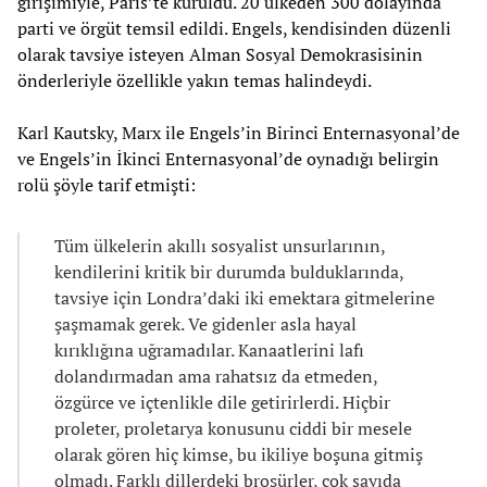
girişimiyle, Paris’te kuruldu. 20 ülkeden 300 dolayında
parti ve örgüt temsil edildi. Engels, kendisinden düzenli
olarak tavsiye isteyen Alman Sosyal Demokrasisinin
önderleriyle özellikle yakın temas halindeydi.
Karl Kautsky, Marx ile Engels’in Birinci Enternasyonal’de
ve Engels’in İkinci Enternasyonal’de oynadığı belirgin
rolü şöyle tarif etmişti:
Tüm ülkelerin akıllı sosyalist unsurlarının,
kendilerini kritik bir durumda bulduklarında,
tavsiye için Londra’daki iki emektara gitmelerine
şaşmamak gerek. Ve gidenler asla hayal
kırıklığına uğramadılar. Kanaatlerini lafı
dolandırmadan ama rahatsız da etmeden,
özgürce ve içtenlikle dile getirirlerdi. Hiçbir
proleter, proletarya konusunu ciddi bir mesele
olarak gören hiç kimse, bu ikiliye boşuna gitmiş
olmadı. Farklı dillerdeki broşürler, çok sayıda