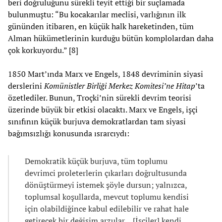
beri doğruluğunu sürekli teyit ettiği bir suçlamada
bulunmuştu: “Bu kocakarılar meclisi, varlığının ilk
gününden itibaren, en küçük halk hareketinden, tüm
Alman hükümetlerinin kurduğu bütün komplolardan daha
çok korkuyordu.” [8]
1850 Mart’ında Marx ve Engels, 1848 devriminin siyasi
derslerini
Komünistler Birliği Merkez Komitesi’ne Hitap
’ta
özetlediler. Bunun, Troçki’nin sürekli devrim teorisi
üzerinde büyük bir etkisi olacaktı. Marx ve Engels, işçi
sınıfının küçük burjuva demokratlardan tam siyasi
bağımsızlığı konusunda ısrarcıydı:
Demokratik küçük burjuva, tüm toplumu
devrimci proleterlerin çıkarları doğrultusunda
dönüştürmeyi istemek şöyle dursun; yalnızca,
toplumsal koşullarda, mevcut toplumu kendisi
için olabildiğince kabul edilebilir ve rahat hale
getirecek bir değişim arzular… [İşçiler] kendi