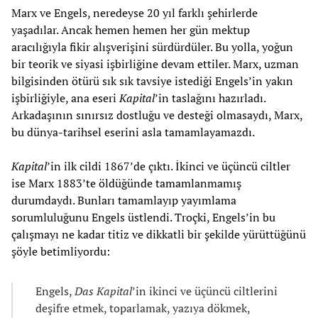
Marx ve Engels, neredeyse 20 yıl farklı şehirlerde
yaşadılar. Ancak hemen hemen her gün mektup
aracılığıyla fikir alışverişini sürdürdüler. Bu yolla, yoğun
bir teorik ve siyasi işbirliğine devam ettiler. Marx, uzman
bilgisinden ötürü sık sık tavsiye istediği Engels’in yakın
işbirliğiyle, ana eseri
Kapital
’in taslağını hazırladı.
Arkadaşının sınırsız dostluğu ve desteği olmasaydı, Marx,
bu dünya-tarihsel eserini asla tamamlayamazdı.
Kapital
’in ilk cildi 1867’de çıktı. İkinci ve üçüncü ciltler
ise Marx 1883’te öldüğünde tamamlanmamış
durumdaydı. Bunları tamamlayıp yayımlama
sorumluluğunu Engels üstlendi. Troçki, Engels’in bu
çalışmayı ne kadar titiz ve dikkatli bir şekilde yürüttüğünü
şöyle betimliyordu:
Engels,
Das Kapital
’in ikinci ve üçüncü ciltlerini
deşifre etmek, toparlamak, yazıya dökmek,