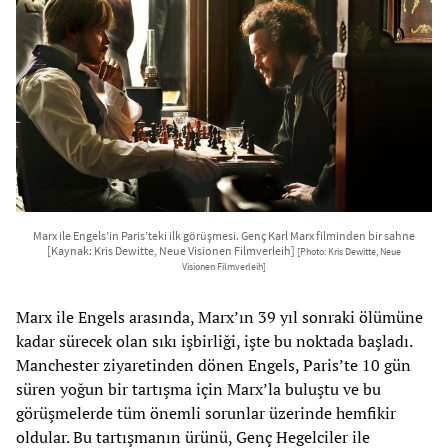
Marx ile Engels’in Paris’teki ilk görüşmesi. Genç Karl Marx filminden bir sahne
[Kaynak: Kris Dewitte, Neue Visionen Filmverleih]
[Photo: Kris Dewitte, Neue
Visionen Filmverleih]
Marx ile Engels arasında, Marx’ın 39 yıl sonraki ölümüne
kadar sürecek olan sıkı işbirliği, işte bu noktada başladı.
Manchester ziyaretinden dönen Engels, Paris’te 10 gün
süren yoğun bir tartışma için Marx’la buluştu ve bu
görüşmelerde tüm önemli sorunlar üzerinde hemfikir
oldular. Bu tartışmanın ürünü, Genç Hegelciler ile