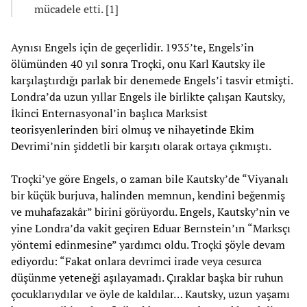
mücadele etti. [1]
Aynısı Engels için de geçerlidir. 1935’te, Engels’in
ölümünden 40 yıl sonra Troçki, onu Karl Kautsky ile
karşılaştırdığı parlak bir denemede Engels’i tasvir etmişti.
Londra’da uzun yıllar Engels ile birlikte çalışan Kautsky,
İkinci Enternasyonal’in başlıca Marksist
teorisyenlerinden biri olmuş ve nihayetinde Ekim
Devrimi’nin şiddetli bir karşıtı olarak ortaya çıkmıştı.
Troçki’ye göre Engels, o zaman bile Kautsky’de “Viyanalı
bir küçük burjuva, halinden memnun, kendini beğenmiş
ve muhafazakâr” birini görüyordu. Engels, Kautsky’nin ve
yine Londra’da vakit geçiren Eduar Bernstein’ın “Marksçı
yöntemi edinmesine” yardımcı oldu. Troçki şöyle devam
ediyordu: “Fakat onlara devrimci irade veya cesurca
düşünme yeteneği aşılayamadı. Çıraklar başka bir ruhun
çocuklarıydılar ve öyle de kaldılar… Kautsky, uzun yaşamı