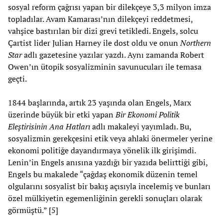
sosyal reform çağrısı yapan bir dilekçeye 3,3 milyon imza
topladılar. Avam Kamarası’nın dilekçeyi reddetmesi,
vahşice bastırılan bir dizi grevi tetikledi. Engels, solcu
Çartist lider Julian Harney ile dost oldu ve onun
Northern
Star
adlı gazetesine yazılar yazdı. Aynı zamanda Robert
Owen’ın ütopik sosyalizminin savunucuları ile temasa
geçti.
1844 başlarında, artık 23 yaşında olan Engels, Marx
üzerinde büyük bir etki yapan
Bir Ekonomi Politik
Eleştirisinin Ana Hatları
adlı makaleyi yayımladı. Bu,
sosyalizmin gerekçesini etik veya ahlaki önermeler yerine
ekonomi politiğe dayandırmaya yönelik ilk girişimdi.
Lenin’in Engels anısına yazdığı bir yazıda belirttiği gibi,
Engels bu makalede “çağdaş ekonomik düzenin temel
olgularını sosyalist bir bakış açısıyla incelemiş ve bunları
özel mülkiyetin egemenliğinin gerekli sonuçları olarak
görmüştü.” [5]