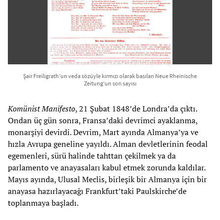
Şair Freiligrath’un veda sözüyle kırmızı olarak basılan Neue Rheinische
Zeitung’un son sayısı
Komünist Manifesto
, 21 Şubat 1848’de Londra’da çıktı.
Ondan üç gün sonra, Fransa’daki devrimci ayaklanma,
monarşiyi devirdi. Devrim, Mart ayında Almanya’ya ve
hızla Avrupa geneline yayıldı. Alman devletlerinin feodal
egemenleri, sürü halinde tahttan çekilmek ya da
parlamento ve anayasaları kabul etmek zorunda kaldılar.
Mayıs ayında, Ulusal Meclis, birleşik bir Almanya için bir
anayasa hazırlayacağı Frankfurt’taki Paulskirche’de
toplanmaya başladı.