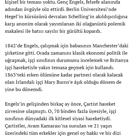
kişisel bir teması yoktu. Genç Engels, felsefe alanında
adından övgüyle söz ettirdi. Berlin Üniversitesi’nde
Hegel’in kürsüsünü devralan Schelling’in akıldışıcılığına
karşı anonim olarak yayımlanan iki olağanüstü polemik
makalesi ile hatırı sayılır bir gürültü kopardı.
1842’de Engels, çalışmak için babasının Manchester’daki
şirketine gitti. Orada zamanını klasik ekonomi politik ile
uğraşmak, işçi sınıfının durumunu incelemek ve Britanya
işçi hareketiyle yakın temasa geçmek için kullandı.
1863’teki erken ölümüne kadar partneri olarak kalacak
olan İrlandalı işçi Mary Burns’e âşık olduğu dönem de
yine bu dönemdi.
Engels’in gelişinden birkaç ay önce, Çartist hareket
zirvesine ulaşmıştı. O, 70 binden fazla üyesiyle, işçi
sınıfının dünyadaki ilk kitlesel siyasi hareketiydi.
Çartistler, Avam Kamarası’na sunulan ve 21 yaşın
üzerindeki tüm erkekler için genel oy hakkı ve bir dizi