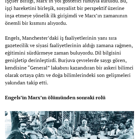
İşçiler Birliği, Marx’ın yol gösterici ruhuyla kuruldu. Bu,
işçi hareketini birleşik, sosyalist bir perspektif üzerine
inşa etmeye yönelik ilk girişimdi ve Marx’ın zamanının
önemli bir kısmını alıyordu.
Engels, Manchester’daki iş faaliyetlerinin yanı sıra
gazetecilik ve siyasi faaliyetlerinin aldığı zamana rağmen,
eğitimini sürdürmeye zaman buluyordu. Dil bilgisini
genişletip derinleştirdi. Burjuva çevrelerde saygı gören,
kendisine “General” lakabını kazandıran bir askeri bilimci
olarak ortaya çıktı ve doğa bilimlerindeki son gelişmeleri
yakından takip etti.
Engels’in Marx’ın ölümünden sonraki rolü