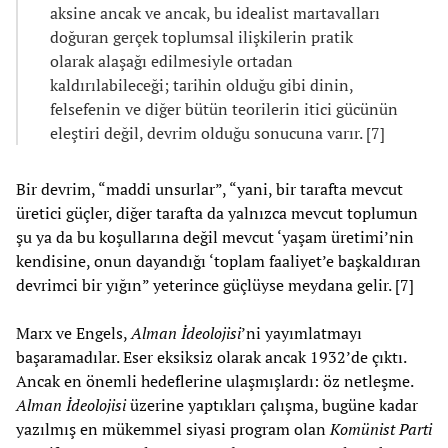
aksine ancak ve ancak, bu idealist martavalları
doğuran gerçek toplumsal ilişkilerin pratik
olarak alaşağı edilmesiyle ortadan
kaldırılabileceği; tarihin olduğu gibi dinin,
felsefenin ve diğer bütün teorilerin itici gücünün
eleştiri değil, devrim olduğu sonucuna varır. [7]
Bir devrim, “maddi unsurlar”, “yani, bir tarafta mevcut
üretici güçler, diğer tarafta da yalnızca mevcut toplumun
şu ya da bu koşullarına değil mevcut ‘yaşam üretimi’nin
kendisine, onun dayandığı ‘toplam faaliyet’e başkaldıran
devrimci bir yığın” yeterince güçlüyse meydana gelir. [7]
Marx ve Engels,
Alman İdeolojisi
’ni yayımlatmayı
başaramadılar. Eser eksiksiz olarak ancak 1932’de çıktı.
Ancak en önemli hedeflerine ulaşmışlardı: öz netleşme.
Alman İdeolojisi
üzerine yaptıkları çalışma, bugüne kadar
yazılmış en mükemmel siyasi program olan
Komünist Parti