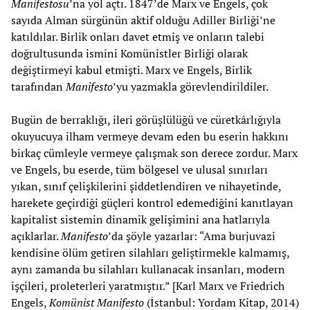
Manifestosu
’na yol açtı. 1847’de Marx ve Engels, çok
sayıda Alman sürgünün aktif olduğu Adiller Birliği’ne
katıldılar. Birlik onları davet etmiş ve onların talebi
doğrultusunda ismini Komünistler Birliği olarak
değiştirmeyi kabul etmişti. Marx ve Engels, Birlik
tarafından
Manifesto
’yu yazmakla görevlendirildiler.
Bugün de berraklığı, ileri görüşlülüğü ve cüretkârlığıyla
okuyucuya ilham vermeye devam eden bu eserin hakkını
birkaç cümleyle vermeye çalışmak son derece zordur. Marx
ve Engels, bu eserde, tüm bölgesel ve ulusal sınırları
yıkan, sınıf çelişkilerini şiddetlendiren ve nihayetinde,
harekete geçirdiği güçleri kontrol edemediğini kanıtlayan
kapitalist sistemin dinamik gelişimini ana hatlarıyla
açıklarlar.
Manifesto
’da şöyle yazarlar: “Ama burjuvazi
kendisine ölüm getiren silahları geliştirmekle kalmamış,
aynı zamanda bu silahları kullanacak insanları, modern
işçileri, proleterleri yaratmıştır.” [Karl Marx ve Friedrich
Engels,
Komünist Manifesto
(İstanbul: Yordam Kitap, 2014)