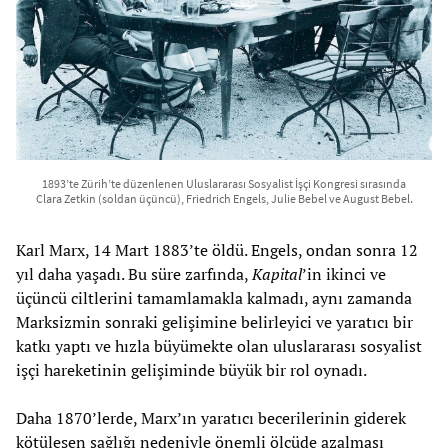
1893’te Zürih’te düzenlenen Uluslararası Sosyalist İşçi Kongresi sırasında
Clara Zetkin (soldan üçüncü), Friedrich Engels, Julie Bebel ve August Bebel.
Karl Marx, 14 Mart 1883’te öldü. Engels, ondan sonra 12
yıl daha yaşadı. Bu süre zarfında,
Kapital
’in ikinci ve
üçüncü ciltlerini tamamlamakla kalmadı, aynı zamanda
Marksizmin sonraki gelişimine belirleyici ve yaratıcı bir
katkı yaptı ve hızla büyümekte olan uluslararası sosyalist
işçi hareketinin gelişiminde büyük bir rol oynadı.
Daha 1870’lerde, Marx’ın yaratıcı becerilerinin giderek
kötüleşen sağlığı nedeniyle önemli ölçüde azalması