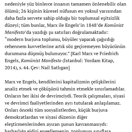
nedeniyle yüz binlerce insanın tamamen önlenebilir olan
ölümü; 26 kişinin küresel nüfusun en yoksul yarısından
daha fazla servete sahip olduğu bir toplumsal eşitsizlik
düzeyi; tüm bunlar, Marx ile Engels’in 1848’de
Komünist
Manifesto
’da yazdığı şu satırları doğrulamaktadır:
“modern burjuva toplumu, büyüler yaparak çağırdığı
cehennem kuvvetlerine artık söz geçiremeyen büyücünün
durumuna düşmüş bulunuyor.” [Karl Marx ve Friedrich
Engels,
Komünist Manifesto
(İstanbul: Yordam Kitap,
2014), s. 44. Çev: Nail Satlıgan]
Marx ve Engels, kendilerini kapitalizmin çelişkilerini
analiz etmek ve çöküşünü tahmin etmekle sınırlamadılar.
Onların her ikisi de devrimciydi. Teorik çalışmaları, siyasi
ve devrimci faaliyetlerinden ayrı tutularak anlaşılamaz.
Onları önceki tüm sosyalistlerden, küçük burjuva
demokratlardan ve siyasi düzenin diğer
eleştirmenlerinden ayıran şunun kavranmasıydı:
barbarlığa gidişi engellemenin, toplumun sınıflara