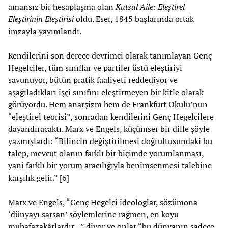
amansız bir hesaplaşma olan
Kutsal Aile: Eleştirel
Eleştirinin Eleştirisi
oldu. Eser, 1845 başlarında ortak
imzayla yayımlandı.
Kendilerini son derece devrimci olarak tanımlayan Genç
Hegelciler, tüm sınıflar ve partiler üstü eleştiriyi
savunuyor, bütün pratik faaliyeti reddediyor ve
aşağıladıkları işçi sınıfını eleştirmeyen bir kitle olarak
görüyordu. Hem anarşizm hem de Frankfurt Okulu’nun
“eleştirel teorisi”, sonradan kendilerini Genç Hegelcilere
dayandıracaktı. Marx ve Engels, küçümser bir dille şöyle
yazmışlardı: “Bilincin değiştirilmesi doğrultusundaki bu
talep, mevcut olanın farklı bir biçimde yorumlanması,
yani farklı bir yorum aracılığıyla benimsenmesi talebine
karşılık gelir.” [6]
Marx ve Engels, “Genç Hegelci ideologlar, sözümona
‘dünyayı sarsan’ söylemlerine rağmen, en koyu
muhafazakârlardır…” diyor ve onlar “bu dünyanın sadece