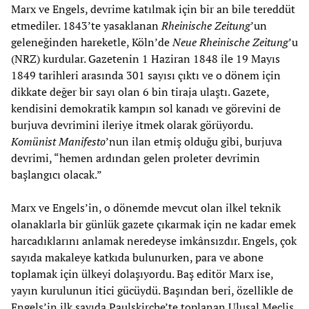
Marx ve Engels, devrime katılmak için bir an bile tereddüt
etmediler. 1843’te yasaklanan
Rheinische Zeitung
’un
geleneğinden hareketle, Köln’de
Neue Rheinische Zeitung
’u
(NRZ) kurdular. Gazetenin 1 Haziran 1848 ile 19 Mayıs
1849 tarihleri arasında 301 sayısı çıktı ve o dönem için
dikkate değer bir sayı olan 6 bin tiraja ulaştı. Gazete,
kendisini demokratik kampın sol kanadı ve görevini de
burjuva devrimini ileriye itmek olarak görüyordu.
Komünist Manifesto
’nun ilan etmiş olduğu gibi, burjuva
devrimi, “hemen ardından gelen proleter devrimin
başlangıcı olacak.”
Marx ve Engels’in, o dönemde mevcut olan ilkel teknik
olanaklarla bir günlük gazete çıkarmak için ne kadar emek
harcadıklarını anlamak neredeyse imkânsızdır. Engels, çok
sayıda makaleye katkıda bulunurken, para ve abone
toplamak için ülkeyi dolaşıyordu. Baş editör Marx ise,
yayın kurulunun itici gücüydü. Başından beri, özellikle de
Engels’in ilk sayıda Paulskirche’te toplanan Ulusal Meclis