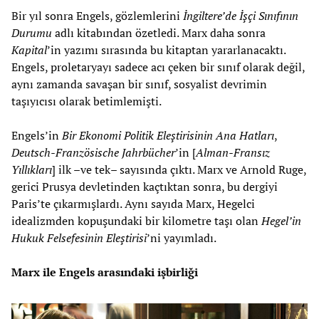
Bir yıl sonra Engels, gözlemlerini
İngiltere’de İşçi Sınıfının
Durumu
adlı kitabından özetledi. Marx daha sonra
Kapital
’in yazımı sırasında bu kitaptan yararlanacaktı.
Engels, proletaryayı sadece acı çeken bir sınıf olarak değil,
aynı zamanda savaşan bir sınıf, sosyalist devrimin
taşıyıcısı olarak betimlemişti.
Engels’in
Bir Ekonomi Politik Eleştirisinin Ana Hatları
,
Deutsch-Französische Jahrbücher
’in [
Alman-Fransız
Yıllıkları
] ilk –ve tek– sayısında çıktı. Marx ve Arnold Ruge,
gerici Prusya devletinden kaçtıktan sonra, bu dergiyi
Paris’te çıkarmışlardı. Aynı sayıda Marx, Hegelci
idealizmden kopuşundaki bir kilometre taşı olan
Hegel’in
Hukuk Felsefesinin Eleştirisi
’ni yayımladı.
Marx ile Engels arasındaki işbirliği