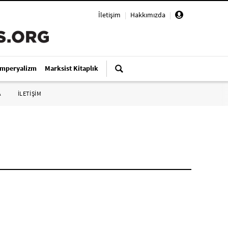
İletişim
|
Hakkımızda
|
Emperyalizm
Marksist Kitaplık
A
İLETİŞİM