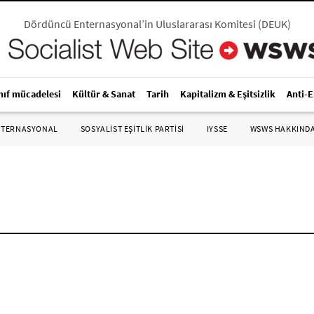
Dördüncü Enternasyonal’in Uluslararası Komitesi
(
DEUK
)
nıf mücadelesi
Kültür & Sanat
Tarih
Kapitalizm & Eşitsizlik
Anti-
NTERNASYONAL
SOSYALIST EŞITLIK PARTISI
IYSSE
WSWS HAKKIND