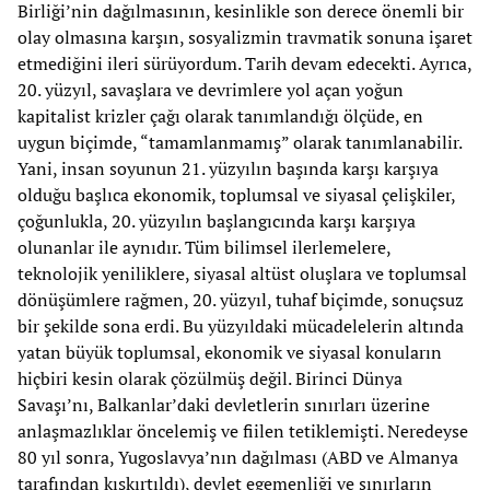
Birliği’nin dağılmasının, kesinlikle son derece önemli bir
olay olmasına karşın, sosyalizmin travmatik sonuna işaret
etmediğini ileri sürüyordum. Tarih devam edecekti. Ayrıca,
20. yüzyıl, savaşlara ve devrimlere yol açan yoğun
kapitalist krizler çağı olarak tanımlandığı ölçüde, en
uygun biçimde, “tamamlanmamış” olarak tanımlanabilir.
Yani, insan soyunun 21. yüzyılın başında karşı karşıya
olduğu başlıca ekonomik, toplumsal ve siyasal çelişkiler,
çoğunlukla, 20. yüzyılın başlangıcında karşı karşıya
olunanlar ile aynıdır. Tüm bilimsel ilerlemelere,
teknolojik yeniliklere, siyasal altüst oluşlara ve toplumsal
dönüşümlere rağmen, 20. yüzyıl, tuhaf biçimde, sonuçsuz
bir şekilde sona erdi. Bu yüzyıldaki mücadelelerin altında
yatan büyük toplumsal, ekonomik ve siyasal konuların
hiçbiri kesin olarak çözülmüş değil. Birinci Dünya
Savaşı’nı, Balkanlar’daki devletlerin sınırları üzerine
anlaşmazlıklar öncelemiş ve fiilen tetiklemişti. Neredeyse
80 yıl sonra, Yugoslavya’nın dağılması (ABD ve Almanya
tarafından kışkırtıldı), devlet egemenliği ve sınırların