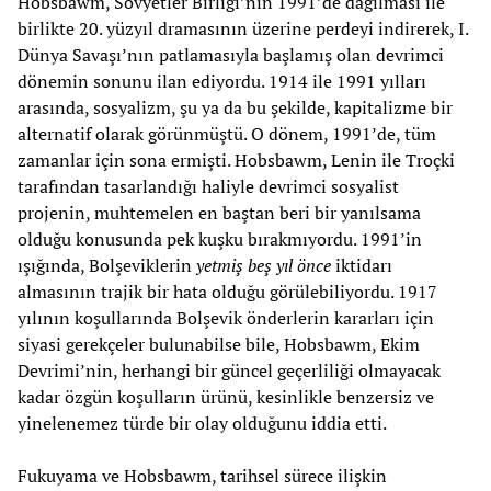
Hobsbawm, Sovyetler Birliği’nin 1991’de dağılması ile
birlikte 20. yüzyıl dramasının üzerine perdeyi indirerek, I.
Dünya Savaşı’nın patlamasıyla başlamış olan devrimci
dönemin sonunu ilan ediyordu. 1914 ile 1991 yılları
arasında, sosyalizm, şu ya da bu şekilde, kapitalizme bir
alternatif olarak görünmüştü. O dönem, 1991’de, tüm
zamanlar için sona ermişti. Hobsbawm, Lenin ile Troçki
tarafından tasarlandığı haliyle devrimci sosyalist
projenin, muhtemelen en baştan beri bir yanılsama
olduğu konusunda pek kuşku bırakmıyordu. 1991’in
ışığında, Bolşeviklerin
yetmiş beş yıl önce
iktidarı
almasının trajik bir hata olduğu görülebiliyordu. 1917
yılının koşullarında Bolşevik önderlerin kararları için
siyasi gerekçeler bulunabilse bile, Hobsbawm, Ekim
Devrimi’nin, herhangi bir güncel geçerliliği olmayacak
kadar özgün koşulların ürünü, kesinlikle benzersiz ve
yinelenemez türde bir olay olduğunu iddia etti.
Fukuyama ve Hobsbawm, tarihsel sürece ilişkin