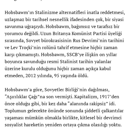
Hobsbawm’ın Stalinizme alternatifleri inatla reddetmesi,
uzlaşmaz bir tarihsel nesnellik ifadesinden çok, bir siyasi
savunma uğraşıydı. Hobsbawm, bağımsız ve tarafsız bir
yorumcu değildi. Uzun Britanya Komünist Partisi üyeliği
sırasında, Sovyet bürokrasisinin Rus Devrimi’nin tarihini
ve Lev Troçki’nin rolünü tahrif etmesine hiçbir zaman
karşı çıkmamıştı. Hobsbawm, SSCB’ye ilişkin on yıllar
boyunca savunduğu resmi Stalinist tarihin yalanlar
üzerine kurulu olduğunu hiçbir zaman açıkça kabul
etmeden, 2012 yılında, 95 yaşında öldü.
Hobsbawm’a göre, Sovyetler Birliği’nin dağılması,
“Aşırılıklar Çağı”na son vermişti. Kapitalizm, 1917’den
önce olduğu gibi, bir kez daha “alanında rakipsiz” idi.
Toplumun gelecekte önünde sonunda şiddetli çalkantılar
yaşaması mümkün olmakla birlikte, kitlesel bir devrimci
sosyalist hareketin yeniden ortaya çıkma olasılığı yoktu.