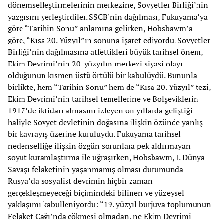
dönemselleştirmelerinin merkezine, Sovyetler Birliği’nin
yazgısını yerleştirdiler. SSCB’nin dağılması, Fukuyama’ya
göre “Tarihin Sonu” anlamına gelirken, Hobsbawm’a
göre, “Kısa 20. Yüzyıl”ın sonuna işaret ediyordu. Sovyetler
Birliği’nin dağılmasına atfettikleri büyük tarihsel önem,
Ekim Devrimi’nin 20. yüzyılın merkezi siyasi olayı
olduğunun kısmen üstü örtülü bir kabulüydü. Bununla
birlikte, hem “Tarihin Sonu” hem de “Kısa 20. Yüzyıl” tezi,
Ekim Devrimi’nin tarihsel temellerine ve Bolşeviklerin
1917’de iktidarı almasını izleyen on yıllarda geliştiği
haliyle Sovyet devletinin doğasına ilişkin özünde yanlış
bir kavrayış üzerine kuruluydu. Fukuyama tarihsel
nedenselliğe ilişkin özgün sorunlara pek aldırmayan
soyut kuramlaştırma ile uğraşırken, Hobsbawm, I. Dünya
Savaşı felaketinin yaşanmamış olması durumunda
Rusya’da sosyalist devrimin hiçbir zaman
gerçekleşmeyeceği biçimindeki bilinen ve yüzeysel
yaklaşımı kabulleniyordu: “19. yüzyıl burjuva toplumunun
Felaket Çağı’nda çökmesi olmadan, ne Ekim Devrimi