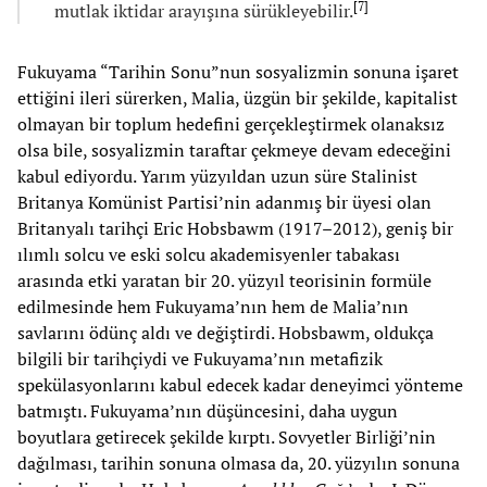
[
7
]
mutlak iktidar arayışına sürükleyebilir.
Fukuyama “Tarihin Sonu”nun sosyalizmin sonuna işaret
ettiğini ileri sürerken, Malia, üzgün bir şekilde, kapitalist
olmayan bir toplum hedefini gerçekleştirmek olanaksız
olsa bile, sosyalizmin taraftar çekmeye devam edeceğini
kabul ediyordu. Yarım yüzyıldan uzun süre Stalinist
Britanya Komünist Partisi’nin adanmış bir üyesi olan
Britanyalı tarihçi Eric Hobsbawm (1917–2012), geniş bir
ılımlı solcu ve eski solcu akademisyenler tabakası
arasında etki yaratan bir 20. yüzyıl teorisinin formüle
edilmesinde hem Fukuyama’nın hem de Malia’nın
savlarını ödünç aldı ve değiştirdi. Hobsbawm, oldukça
bilgili bir tarihçiydi ve Fukuyama’nın metafizik
spekülasyonlarını kabul edecek kadar deneyimci yönteme
batmıştı. Fukuyama’nın düşüncesini, daha uygun
boyutlara getirecek şekilde kırptı. Sovyetler Birliği’nin
dağılması, tarihin sonuna olmasa da, 20. yüzyılın sonuna