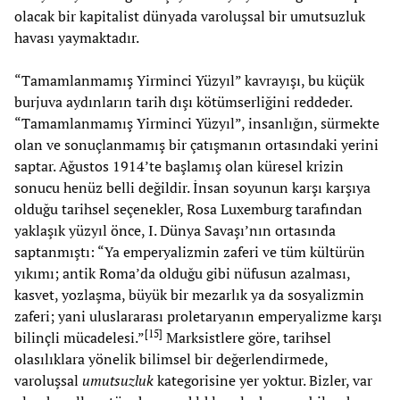
olacak bir kapitalist dünyada varoluşsal bir umutsuzluk
havası yaymaktadır.
“Tamamlanmamış Yirminci Yüzyıl” kavrayışı, bu küçük
burjuva aydınların tarih dışı kötümserliğini reddeder.
“Tamamlanmamış Yirminci Yüzyıl”, insanlığın, sürmekte
olan ve sonuçlanmamış bir çatışmanın ortasındaki yerini
saptar. Ağustos 1914’te başlamış olan küresel krizin
sonucu henüz belli değildir. İnsan soyunun karşı karşıya
olduğu tarihsel seçenekler, Rosa Luxemburg tarafından
yaklaşık yüzyıl önce, I. Dünya Savaşı’nın ortasında
saptanmıştı: “Ya emperyalizmin zaferi ve tüm kültürün
yıkımı; antik Roma’da olduğu gibi nüfusun azalması,
kasvet, yozlaşma, büyük bir mezarlık ya da sosyalizmin
zaferi; yani uluslararası proletaryanın emperyalizme karşı
[
15
]
bilinçli mücadelesi.”
Marksistlere göre, tarihsel
olasılıklara yönelik bilimsel bir değerlendirmede,
varoluşsal
umutsuzluk
kategorisine yer yoktur. Bizler, var