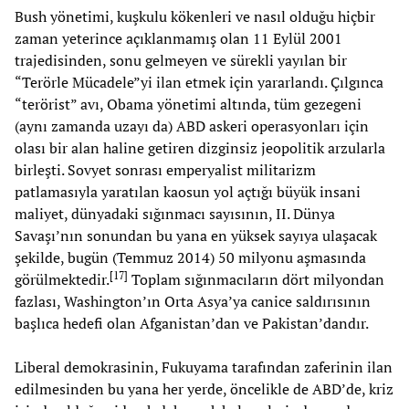
Bush yönetimi, kuşkulu kökenleri ve nasıl olduğu hiçbir
zaman yeterince açıklanmamış olan 11 Eylül 2001
trajedisinden, sonu gelmeyen ve sürekli yayılan bir
“Terörle Mücadele”yi ilan etmek için yararlandı. Çılgınca
“terörist” avı, Obama yönetimi altında, tüm gezegeni
(aynı zamanda uzayı da) ABD askeri operasyonları için
olası bir alan haline getiren dizginsiz jeopolitik arzularla
birleşti. Sovyet sonrası emperyalist militarizm
patlamasıyla yaratılan kaosun yol açtığı büyük insani
maliyet, dünyadaki sığınmacı sayısının, II. Dünya
Savaşı’nın sonundan bu yana en yüksek sayıya ulaşacak
şekilde, bugün (Temmuz 2014) 50 milyonu aşmasında
[
17
]
görülmektedir.
Toplam sığınmacıların dört milyondan
fazlası, Washington’ın Orta Asya’ya canice saldırısının
başlıca hedefi olan Afganistan’dan ve Pakistan’dandır.
Liberal demokrasinin, Fukuyama tarafından zaferinin ilan
edilmesinden bu yana her yerde, öncelikle de ABD’de, kriz