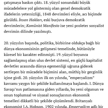
çatışmaya baskın çıktı. 18. yüzyıl sonundaki büyük
mücadelelere yol göstermiş olan genel demokratik
ifadelerin yetersizliği, 1848 devrimleri eliyle, acı biçimde
görüldü.
İnsan Hakları
, eski burjuva demokratik
devrimlerin;
Komünist Manifesto
ise yeni proleter sosyalist
devrimin dilinde yazılmıştı.
20. yüzyılın başında, politika, birbirine oldukça bağlı bir
dünya ekonomisinin gelişmesi temelinde, bütünüyle
küresel bir karakter edinmişti. 19. yüzyıl boyunca
sağlamlaşmış olan ulus devlet sistemi, en güçlü kapitalist
devletler arasında dünya egemenliği uğruna giderek
sertleşen bir mücadele biçimini alan, müthiş bir gerginlik
içine girdi. 20. yüzyılın ilk on yılında, “emperyalizm”
kavramı yaygın bir şekilde kullanılmaya başlandı. I. Dünya
Savaşı’nın patlamasına giden yıllarda, bu yeni olgunun ve
onun toplumsal ve siyasal sonuçlarının ekonomik
temelleri dikkatli bir şekilde çözümlendi. Britanyalı
ekonomist J.A. Hobson, 1902 yılında,
Emperyalizm
adlı bir