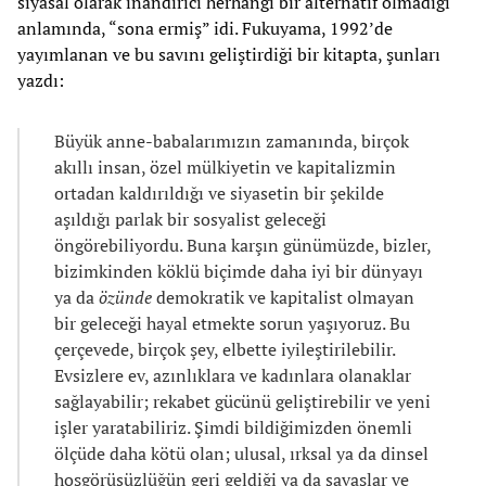
siyasal olarak inandırıcı herhangi bir alternatif olmadığı
anlamında, “sona ermiş” idi. Fukuyama, 1992’de
yayımlanan ve bu savını geliştirdiği bir kitapta, şunları
yazdı:
Büyük anne-babalarımızın zamanında, birçok
akıllı insan, özel mülkiyetin ve kapitalizmin
ortadan kaldırıldığı ve siyasetin bir şekilde
aşıldığı parlak bir sosyalist geleceği
öngörebiliyordu. Buna karşın günümüzde, bizler,
bizimkinden köklü biçimde daha iyi bir dünyayı
ya da
özünde
demokratik ve kapitalist olmayan
bir geleceği hayal etmekte sorun yaşıyoruz. Bu
çerçevede, birçok şey, elbette iyileştirilebilir.
Evsizlere ev, azınlıklara ve kadınlara olanaklar
sağlayabilir; rekabet gücünü geliştirebilir ve yeni
işler yaratabiliriz. Şimdi bildiğimizden önemli
ölçüde daha kötü olan; ulusal, ırksal ya da dinsel
hoşgörüsüzlüğün geri geldiği ya da savaşlar ve