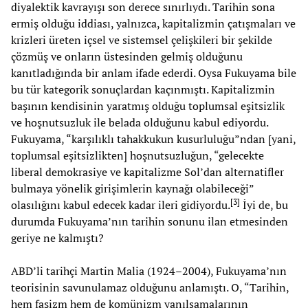
diyalektik kavrayışı son derece sınırlıydı. Tarihin sona
ermiş olduğu iddiası, yalnızca, kapitalizmin çatışmaları ve
krizleri üreten içsel ve sistemsel çelişkileri bir şekilde
çözmüş ve onların üstesinden gelmiş olduğunu
kanıtladığında bir anlam ifade ederdi. Oysa Fukuyama bile
bu tür kategorik sonuçlardan kaçınmıştı. Kapitalizmin
başının kendisinin yaratmış olduğu toplumsal eşitsizlik
ve hoşnutsuzluk ile belada olduğunu kabul ediyordu.
Fukuyama, “karşılıklı tahakkukun kusurluluğu”ndan [yani,
toplumsal eşitsizlikten] hoşnutsuzluğun, “gelecekte
liberal demokrasiye ve kapitalizme Sol’dan alternatifler
bulmaya yönelik girişimlerin kaynağı olabileceği”
[
3
]
olasılığını kabul edecek kadar ileri gidiyordu.
İyi de, bu
durumda Fukuyama’nın tarihin sonunu ilan etmesinden
geriye ne kalmıştı?
ABD’li tarihçi Martin Malia (1924–2004), Fukuyama’nın
teorisinin savunulamaz olduğunu anlamıştı. O, “Tarihin,
hem faşizm hem de komünizm yanılsamalarının