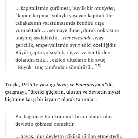
… kapitalizmin çürümesi, büyük bir
rantiyeler
,
“kupon kırpma” yoluyla yaşayan kapitalistler
tabakasının yaratılmasında kendini dışa
vurmaktadır. … sermaye ihracı, doruk noktasına
ulaşmış asalaklıktır…
Her evresinde
siyasi
gericilik, emperyalizmin ayırt edici özelliğidir.
Büyük çapta yolsuzluk, rüşvet ve her türden
dolandırıcılık. … ezilen ulusların bir avuç
[
13
]
“Büyük” Güç tarafından sömürüsü…
Troçki, 1915’te yazdığı
Savaş ve Enternasyonal
’de,
çatışmayı, “üretici güçlerin, ulusun ve devletin siyasi
biçimine karşı bir isyanı” olarak tanımlar:
Bu, bağımsız bir ekonomik birim olarak ulus
devletin çökmesi demektir.
… Savaş, ulus devletin çöküşünü ilan etmektedir.