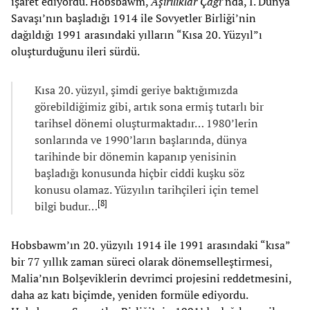
işaret ediyordu. Hobsbawm,
Aşırılıklar Çağı
’nda, I. Dünya
Savaşı’nın başladığı 1914 ile Sovyetler Birliği’nin
dağıldığı 1991 arasındaki yılların “Kısa 20. Yüzyıl”ı
oluşturduğunu ileri sürdü.
Kısa 20. yüzyıl, şimdi geriye baktığımızda
görebildiğimiz gibi, artık sona ermiş tutarlı bir
tarihsel dönemi oluşturmaktadır… 1980’lerin
sonlarında ve 1990’ların başlarında, dünya
tarihinde bir dönemin kapanıp yenisinin
başladığı konusunda hiçbir ciddi kuşku söz
konusu olamaz. Yüzyılın tarihçileri için temel
[
8
]
bilgi budur…
Hobsbawm’ın 20. yüzyılı 1914 ile 1991 arasındaki “kısa”
bir 77 yıllık zaman süreci olarak dönemselleştirmesi,
Malia’nın Bolşeviklerin devrimci projesini reddetmesini,
daha az katı biçimde, yeniden formüle ediyordu.