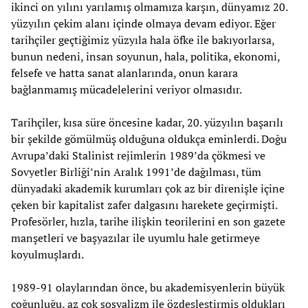
ikinci on yılını yarılamış olmamıza karşın, dünyamız 20.
yüzyılın çekim alanı içinde olmaya devam ediyor. Eğer
tarihçiler geçtiğimiz yüzyıla hala öfke ile bakıyorlarsa,
bunun nedeni, insan soyunun, hala, politika, ekonomi,
felsefe ve hatta sanat alanlarında, onun karara
bağlanmamış mücadelelerini veriyor olmasıdır.
Tarihçiler, kısa süre öncesine kadar, 20. yüzyılın başarılı
bir şekilde gömülmüş olduğuna oldukça eminlerdi. Doğu
Avrupa’daki Stalinist rejimlerin 1989’da çökmesi ve
Sovyetler Birliği’nin Aralık 1991’de dağılması, tüm
dünyadaki akademik kurumları çok az bir direnişle içine
çeken bir kapitalist zafer dalgasını harekete geçirmişti.
Profesörler, hızla, tarihe ilişkin teorilerini en son gazete
manşetleri ve başyazılar ile uyumlu hale getirmeye
koyulmuşlardı.
1989-91 olaylarından önce, bu akademisyenlerin büyük
çoğunluğu, az çok sosyalizm ile özdeşleştirmiş oldukları