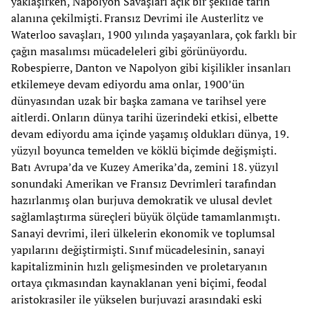
yaklaşırken, Napolyon Savaşları açık bir şekilde tarih
alanına çekilmişti. Fransız Devrimi ile Austerlitz ve
Waterloo savaşları, 1900 yılında yaşayanlara, çok farklı bir
çağın masalımsı mücadeleleri gibi görünüyordu.
Robespierre, Danton ve Napolyon gibi kişilikler insanları
etkilemeye devam ediyordu ama onlar, 1900’ün
dünyasından uzak bir başka zamana ve tarihsel yere
aitlerdi. Onların dünya tarihi üzerindeki etkisi, elbette
devam ediyordu ama içinde yaşamış oldukları dünya, 19.
yüzyıl boyunca temelden ve köklü biçimde değişmişti.
Batı Avrupa’da ve Kuzey Amerika’da, zemini 18. yüzyıl
sonundaki Amerikan ve Fransız Devrimleri tarafından
hazırlanmış olan burjuva demokratik ve ulusal devlet
sağlamlaştırma süreçleri büyük ölçüde tamamlanmıştı.
Sanayi devrimi, ileri ülkelerin ekonomik ve toplumsal
yapılarını değiştirmişti. Sınıf mücadelesinin, sanayi
kapitalizminin hızlı gelişmesinden ve proletaryanın
ortaya çıkmasından kaynaklanan yeni biçimi, feodal
aristokrasiler ile yükselen burjuvazi arasındaki eski