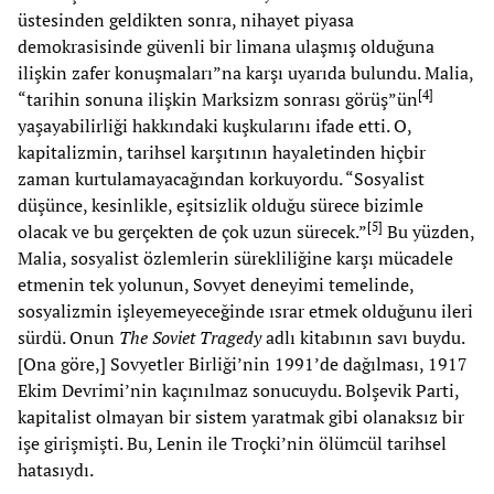
üstesinden geldikten sonra, nihayet piyasa
demokrasisinde güvenli bir limana ulaşmış olduğuna
ilişkin zafer konuşmaları”na karşı uyarıda bulundu. Malia,
[
4
]
“tarihin sonuna ilişkin Marksizm sonrası görüş”ün
yaşayabilirliği hakkındaki kuşkularını ifade etti. O,
kapitalizmin, tarihsel karşıtının hayaletinden hiçbir
zaman kurtulamayacağından korkuyordu. “Sosyalist
düşünce, kesinlikle, eşitsizlik olduğu sürece bizimle
[
5
]
olacak ve bu gerçekten de çok uzun sürecek.”
Bu yüzden,
Malia, sosyalist özlemlerin sürekliliğine karşı mücadele
etmenin tek yolunun, Sovyet deneyimi temelinde,
sosyalizmin işleyemeyeceğinde ısrar etmek olduğunu ileri
sürdü. Onun
The Soviet Tragedy
adlı kitabının savı buydu.
[Ona göre,] Sovyetler Birliği’nin 1991’de dağılması, 1917
Ekim Devrimi’nin kaçınılmaz sonucuydu. Bolşevik Parti,
kapitalist olmayan bir sistem yaratmak gibi olanaksız bir
işe girişmişti. Bu, Lenin ile Troçki’nin ölümcül tarihsel
hatasıydı.