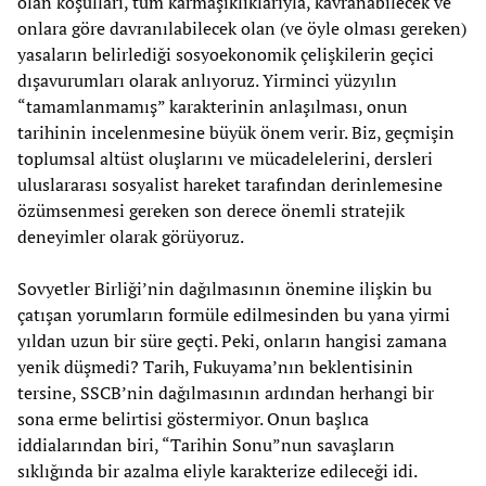
olan koşulları, tüm karmaşıklıklarıyla, kavranabilecek ve
onlara göre davranılabilecek olan (ve öyle olması gereken)
yasaların belirlediği sosyoekonomik çelişkilerin geçici
dışavurumları olarak anlıyoruz. Yirminci yüzyılın
“tamamlanmamış” karakterinin anlaşılması, onun
tarihinin incelenmesine büyük önem verir. Biz, geçmişin
toplumsal altüst oluşlarını ve mücadelelerini, dersleri
uluslararası sosyalist hareket tarafından derinlemesine
özümsenmesi gereken son derece önemli stratejik
deneyimler olarak görüyoruz.
Sovyetler Birliği’nin dağılmasının önemine ilişkin bu
çatışan yorumların formüle edilmesinden bu yana yirmi
yıldan uzun bir süre geçti. Peki, onların hangisi zamana
yenik düşmedi? Tarih, Fukuyama’nın beklentisinin
tersine, SSCB’nin dağılmasının ardından herhangi bir
sona erme belirtisi göstermiyor. Onun başlıca
iddialarından biri, “Tarihin Sonu”nun savaşların
sıklığında bir azalma eliyle karakterize edileceği idi.