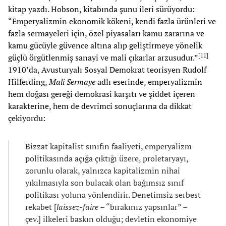
kitap yazdı. Hobson, kitabında şunu ileri sürüyordu:
“Emperyalizmin ekonomik kökeni, kendi fazla ürünleri ve
fazla sermayeleri için, özel piyasaları kamu zararına ve
kamu gücüyle güvence altına alıp geliştirmeye yönelik
[
11
]
güçlü örgütlenmiş sanayi ve mali çıkarlar arzusudur.”
1910’da, Avusturyalı Sosyal Demokrat teorisyen Rudolf
Hilferding,
Mali Sermaye
adlı eserinde, emperyalizmin
hem doğası gereği demokrasi karşıtı ve şiddet içeren
karakterine, hem de devrimci sonuçlarına da dikkat
çekiyordu:
Bizzat kapitalist sınıfın faaliyeti, emperyalizm
politikasında açığa çıktığı üzere, proletaryayı,
zorunlu olarak, yalnızca kapitalizmin nihai
yıkılmasıyla son bulacak olan bağımsız sınıf
politikası yoluna yönlendirir. Denetimsiz serbest
rekabet [
laissez-faire
– “bırakınız yapsınlar” –
çev.] ilkeleri baskın olduğu; devletin ekonomiye