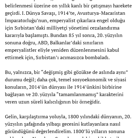
belirlenmesi üzerine on yıllık kanlı bir çatışmayı harekete
geçirdi. I. Dünya Savaşı, 1914’te, Avusturya-Macaristan
İmparatorluğu’nun, emperyalist çıkarlara engel olduğu
için Sırbistan’daki milliyetçi yönetimi cezalandırma
kararıyla başlamıştı. Bundan 85 yıl sonra, 20. yüzyılın
sonuna doğru, ABD, Balkanlar’daki sınırların
emperyalistler eliyle yeniden düzenlenmesini kabul
ettirmek için, Sırbistan’ı acımasızca bombaladı.
Bu, yalnızca, bir “değişmiş gibi gözükse de aslında aynı”
durumu değil; daha çok, temel sosyoekonomik ve siyasi
konuların, 2014’ün dünyası ile 1914’ünkini birbirine
bağlayan ve 20. yüzyıla “tamamlanmamış” karakterini
veren uzun süreli kalıcılığının bir örneğidir.
Gelin, karşılaştırma yoluyla, 1800 yılındaki dünyanın, 20.
yüzyılın şafağında yılbaşı gecesini kutlayanlara nasıl
göründüğünü değerlendirelim. 1800’lü yılların sonuna