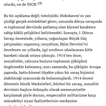
[
9
]
olurdu, ne de SSCB.”
Bu bir açıklama değil; totolojidir. Hobsbawm’ın yan
çizdiği gerçek entelektüel görev, sonunda dünya savaşında
ve
toplumsal devrimde patlamış olan küresel karaktere
sahip köklü çelişkileri belirlemekti. Sonuçta, I. Dünya
Savaşı öncesinde, yıllarca, yoğunlaşan Büyük Güç
çatışmaları yaşanmış; sosyalizm, Ekim Devrimi’ni
önceleyen on yıllarda, işçi sınıfının uluslararası kitle
hareketi olarak ortaya çıkmıştı. 1914’ten önce,
sosyalistler, yalnızca burjuva toplumun çöküşünü
öngörmekle kalmamış; aynı zamanda, bu çöküşün Avrupa
çapında, hatta küresel ölçekte yıkıcı bir savaş biçimini
alabileceği uyarısında da bulunmuşlardı. 1914 öncesi
dönemin büyük Marksistleri, böylesi bir savaşı, sosyalist
devrimin başlıca önkoşulu olarak memnuniyetle
karşılamak şöyle dursun, emperyalist militarizme karşı
mücadeleyi siyasi faaliyetlerinin merkezine