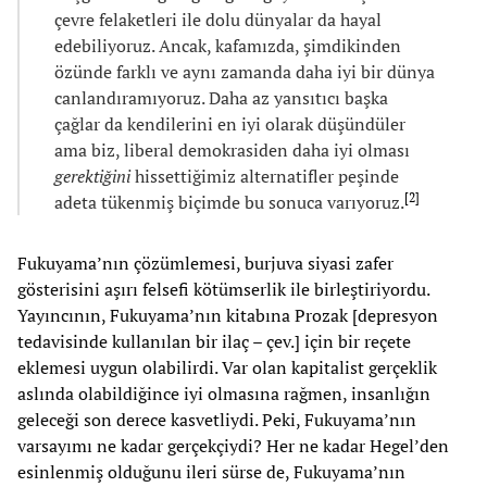
çevre felaketleri ile dolu dünyalar da hayal
edebiliyoruz. Ancak, kafamızda, şimdikinden
özünde farklı ve aynı zamanda daha iyi bir dünya
canlandıramıyoruz. Daha az yansıtıcı başka
çağlar da kendilerini en iyi olarak düşündüler
ama biz, liberal demokrasiden daha iyi olması
gerektiğini
hissettiğimiz alternatifler peşinde
[
2
]
adeta tükenmiş biçimde bu sonuca varıyoruz.
Fukuyama’nın çözümlemesi, burjuva siyasi zafer
gösterisini aşırı felsefi kötümserlik ile birleştiriyordu.
Yayıncının, Fukuyama’nın kitabına Prozak [depresyon
tedavisinde kullanılan bir ilaç – çev.] için bir reçete
eklemesi uygun olabilirdi. Var olan kapitalist gerçeklik
aslında olabildiğince iyi olmasına rağmen, insanlığın
geleceği son derece kasvetliydi. Peki, Fukuyama’nın
varsayımı ne kadar gerçekçiydi? Her ne kadar Hegel’den
esinlenmiş olduğunu ileri sürse de, Fukuyama’nın