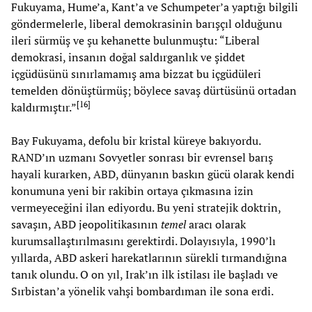
Fukuyama, Hume’a, Kant’a ve Schumpeter’a yaptığı bilgili
göndermelerle, liberal demokrasinin barışçıl olduğunu
ileri sürmüş ve şu kehanette bulunmuştu: “Liberal
demokrasi, insanın doğal saldırganlık ve şiddet
içgüdüsünü sınırlamamış ama bizzat bu içgüdüleri
temelden dönüştürmüş; böylece savaş dürtüsünü ortadan
[
16
]
kaldırmıştır.”
Bay Fukuyama, defolu bir kristal küreye bakıyordu.
RAND’ın uzmanı Sovyetler sonrası bir evrensel barış
hayali kurarken, ABD, dünyanın baskın gücü olarak kendi
konumuna yeni bir rakibin ortaya çıkmasına izin
vermeyeceğini ilan ediyordu. Bu yeni stratejik doktrin,
savaşın, ABD jeopolitikasının
temel
aracı olarak
kurumsallaştırılmasını gerektirdi. Dolayısıyla, 1990’lı
yıllarda, ABD askeri harekatlarının sürekli tırmandığına
tanık olundu. O on yıl, Irak’ın ilk istilası ile başladı ve
Sırbistan’a yönelik vahşi bombardıman ile sona erdi.