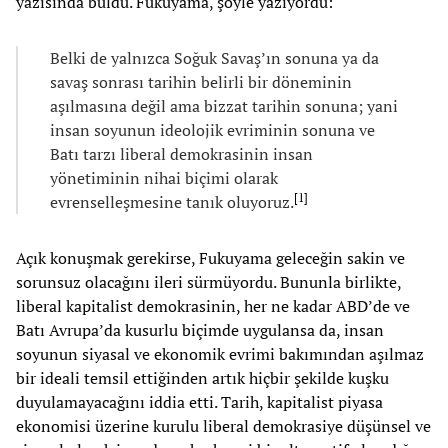
yazısında buldu. Fukuyama, şöyle yazıyordu:
Belki de yalnızca Soğuk Savaş’ın sonuna ya da
savaş sonrası tarihin belirli bir döneminin
aşılmasına değil ama bizzat tarihin sonuna; yani
insan soyunun ideolojik evriminin sonuna ve
Batı tarzı liberal demokrasinin insan
yönetiminin nihai biçimi olarak
[
1
]
evrenselleşmesine tanık oluyoruz.
Açık konuşmak gerekirse, Fukuyama geleceğin sakin ve
sorunsuz olacağını ileri sürmüyordu. Bununla birlikte,
liberal kapitalist demokrasinin, her ne kadar ABD’de ve
Batı Avrupa’da kusurlu biçimde uygulansa da, insan
soyunun siyasal ve ekonomik evrimi bakımından aşılmaz
bir ideali temsil ettiğinden artık hiçbir şekilde kuşku
duyulamayacağını iddia etti. Tarih, kapitalist piyasa
ekonomisi üzerine kurulu liberal demokrasiye düşünsel ve