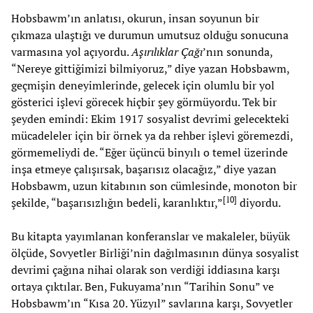
Hobsbawm’ın anlatısı, okurun, insan soyunun bir
çıkmaza ulaştığı ve durumun umutsuz olduğu sonucuna
varmasına yol açıyordu.
Aşırılıklar Çağı
’nın sonunda,
“Nereye gittiğimizi bilmiyoruz,” diye yazan Hobsbawm,
geçmişin deneyimlerinde, gelecek için olumlu bir yol
gösterici işlevi görecek hiçbir şey görmüyordu. Tek bir
şeyden emindi: Ekim 1917 sosyalist devrimi gelecekteki
mücadeleler için bir örnek ya da rehber işlevi göremezdi,
görmemeliydi de. “Eğer üçüncü binyılı o temel üzerinde
inşa etmeye çalışırsak, başarısız olacağız,” diye yazan
Hobsbawm, uzun kitabının son cümlesinde, monoton bir
[
10
]
şekilde, “başarısızlığın bedeli, karanlıktır,”
diyordu.
Bu kitapta yayımlanan konferanslar ve makaleler, büyük
ölçüde, Sovyetler Birliği’nin dağılmasının dünya sosyalist
devrimi çağına nihai olarak son verdiği iddiasına karşı
ortaya çıktılar. Ben, Fukuyama’nın “Tarihin Sonu” ve
Hobsbawm’ın “Kısa 20. Yüzyıl” savlarına karşı, Sovyetler