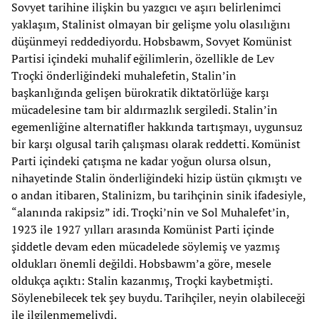
Sovyet tarihine ilişkin bu yazgıcı ve aşırı belirlenimci
yaklaşım, Stalinist olmayan bir gelişme yolu olasılığını
düşünmeyi reddediyordu. Hobsbawm, Sovyet Komünist
Partisi içindeki muhalif eğilimlerin, özellikle de Lev
Troçki önderliğindeki muhalefetin, Stalin’in
başkanlığında gelişen bürokratik diktatörlüğe karşı
mücadelesine tam bir aldırmazlık sergiledi. Stalin’in
egemenliğine alternatifler hakkında tartışmayı, uygunsuz
bir karşı olgusal tarih çalışması olarak reddetti. Komünist
Parti içindeki çatışma ne kadar yoğun olursa olsun,
nihayetinde Stalin önderliğindeki hizip üstün çıkmıştı ve
o andan itibaren, Stalinizm, bu tarihçinin sinik ifadesiyle,
“alanında rakipsiz” idi. Troçki’nin ve Sol Muhalefet’in,
1923 ile 1927 yılları arasında Komünist Parti içinde
şiddetle devam eden mücadelede söylemiş ve yazmış
oldukları önemli değildi. Hobsbawm’a göre, mesele
oldukça açıktı: Stalin kazanmış, Troçki kaybetmişti.
Söylenebilecek tek şey buydu. Tarihçiler, neyin olabileceği
ile ilgilenmemeliydi.