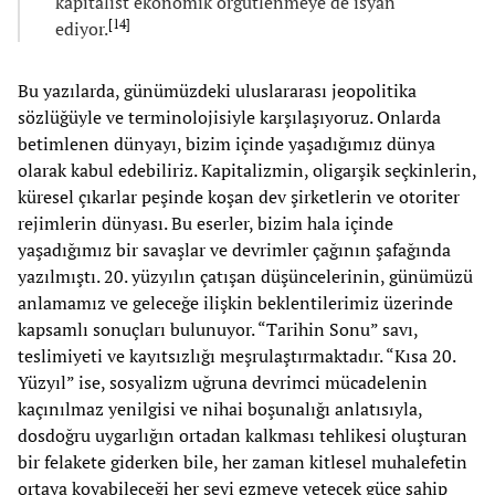
kapitalist ekonomik örgütlenmeye de isyan
[
14
]
ediyor.
Bu yazılarda, günümüzdeki uluslararası jeopolitika
sözlüğüyle ve terminolojisiyle karşılaşıyoruz. Onlarda
betimlenen dünyayı, bizim içinde yaşadığımız dünya
olarak kabul edebiliriz. Kapitalizmin, oligarşik seçkinlerin,
küresel çıkarlar peşinde koşan dev şirketlerin ve otoriter
rejimlerin dünyası. Bu eserler, bizim hala içinde
yaşadığımız bir savaşlar ve devrimler çağının şafağında
yazılmıştı. 20. yüzyılın çatışan düşüncelerinin, günümüzü
anlamamız ve geleceğe ilişkin beklentilerimiz üzerinde
kapsamlı sonuçları bulunuyor. “Tarihin Sonu” savı,
teslimiyeti ve kayıtsızlığı meşrulaştırmaktadır. “Kısa 20.
Yüzyıl” ise, sosyalizm uğruna devrimci mücadelenin
kaçınılmaz yenilgisi ve nihai boşunalığı anlatısıyla,
dosdoğru uygarlığın ortadan kalkması tehlikesi oluşturan
bir felakete giderken bile, her zaman kitlesel muhalefetin
ortaya koyabileceği her şeyi ezmeye yetecek güce sahip