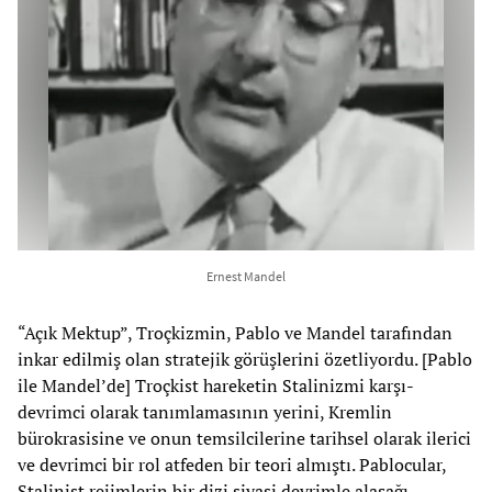
Ernest Mandel
“Açık Mektup”, Troçkizmin, Pablo ve Mandel tarafından
inkar edilmiş olan stratejik görüşlerini özetliyordu. [Pablo
ile Mandel’de] Troçkist hareketin Stalinizmi karşı-
devrimci olarak tanımlamasının yerini, Kremlin
bürokrasisine ve onun temsilcilerine tarihsel olarak ilerici
ve devrimci bir rol atfeden bir teori almıştı. Pablocular,
Stalinist rejimlerin bir dizi siyasi devrimle alaşağı