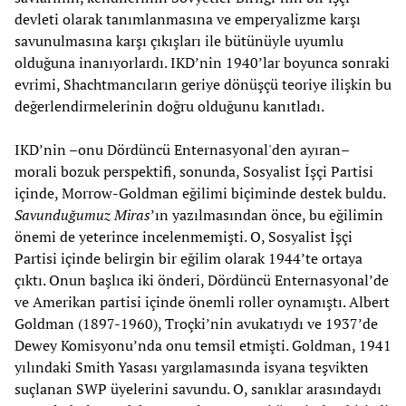
devleti olarak tanımlanmasına ve emperyalizme karşı
savunulmasına karşı çıkışları ile bütünüyle uyumlu
olduğuna inanıyorlardı. IKD’nin 1940’lar boyunca sonraki
evrimi, Shachtmancıların geriye dönüşçü teoriye ilişkin bu
değerlendirmelerinin doğru olduğunu kanıtladı.
IKD’nin –onu Dördüncü Enternasyonal'den ayıran–
morali bozuk perspektifi, sonunda, Sosyalist İşçi Partisi
içinde, Morrow-Goldman eğilimi biçiminde destek buldu.
Savunduğumuz Miras
’ın yazılmasından önce, bu eğilimin
önemi de yeterince incelenmemişti. O, Sosyalist İşçi
Partisi içinde belirgin bir eğilim olarak 1944’te ortaya
çıktı. Onun başlıca iki önderi, Dördüncü Enternasyonal’de
ve Amerikan partisi içinde önemli roller oynamıştı. Albert
Goldman (1897-1960), Troçki’nin avukatıydı ve 1937’de
Dewey Komisyonu’nda onu temsil etmişti. Goldman, 1941
yılındaki Smith Yasası yargılamasında isyana teşvikten
suçlanan SWP üyelerini savundu. O, sanıklar arasındaydı