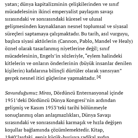
yatan; dünya kapitalizminin çelişkilerinden ve sınıf
mücadelesinin ikinci emperyalist paylaşım savaşı
sırasındaki ve sonrasındaki küresel ve ulusal
gelişmesinden kaynaklanan nesnel toplumsal ve siyasal
süreçleri saptamaya çalışmaktadır. Bu tarih, asıl vurguyu,
başlıca siyasi aktörlerin (Cannon, Pablo, Mandel ve Healy)
öznel olarak tasarlanmış niyetlerine değil; sınıf
mücadelesinin, Engels’in sözleriyle, “eylem halindeki
kitlelerin ve onların önderlerinin (büyük insanlar denilen
kişilerin) kafalarına bilinçli dürtüler olarak yansıyan”
[
4
]
gerçek nesnel itici güçlerine yapmaktadır.
Savunduğumuz Miras,
Dördüncü Enternasyonal içinde
1951’deki Dördüncü Dünya Kongresi’nin ardından
gelişmiş ve Kasım 1953’teki tarihi bölünmeyle
sonuçlanmış olan anlaşmazlıkları, Dünya Savaşı
sırasındaki ve sonrasındaki karmaşık ve hızla değişen
koşullar bağlamında çözümlemektedir. Kitap,
1940’lardaki, geniş küçük-burjuva radikal aydın