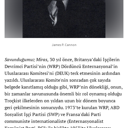
James P. Cannon
Savunduğumuz Miras,
30 yıl önce, Britanya’daki İşçilerin
Devrimci Partisi’nin (WRP) Dördüncü Enternasyonal’in
Uluslararası Komitesi’ni (DEUK) terk etmesinin ardından
yazıldı. Uluslararası Komite'nin sonradan çok sayıda
belgede kanıtlamış olduğu gibi, WRP’nin dönekliği, onun,
bir zamanlar savunusunda önemli bir rol oynamış olduğu
Troçkist ilkelerden on yıldan uzun bir dönem boyunca
geri çekilmesinin sonucuydu. 1973’te kurulan WRP, ABD
Sosyalist İşçi Partisi (SWP) ve Fransa'daki Parti
communiste internationaliste (Enternasyonalist
Komünist Parti, PCI) ile birlikte 1953’te Uluslararası