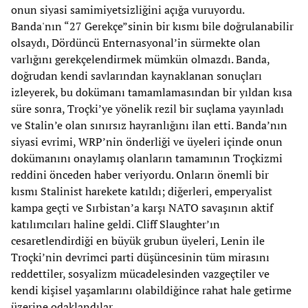
onun siyasi samimiyetsizliğini açığa vuruyordu.
Banda'nın “27 Gerekçe”sinin bir kısmı bile doğrulanabilir
olsaydı, Dördüncü Enternasyonal’in sürmekte olan
varlığını gerekçelendirmek mümkün olmazdı. Banda,
doğrudan kendi savlarından kaynaklanan sonuçları
izleyerek, bu dokümanı tamamlamasından bir yıldan kısa
süre sonra, Troçki’ye yönelik rezil bir suçlama yayınladı
ve Stalin’e olan sınırsız hayranlığını ilan etti. Banda’nın
siyasi evrimi, WRP’nin önderliği ve üyeleri içinde onun
dokümanını onaylamış olanların tamamının Troçkizmi
reddini önceden haber veriyordu. Onların önemli bir
kısmı Stalinist harekete katıldı; diğerleri, emperyalist
kampa geçti ve Sırbistan’a karşı NATO savaşının aktif
katılımcıları haline geldi. Cliff Slaughter’ın
cesaretlendirdiği en büyük grubun üyeleri, Lenin ile
Troçki’nin devrimci parti düşüncesinin tüm mirasını
reddettiler, sosyalizm mücadelesinden vazgeçtiler ve
kendi kişisel yaşamlarını olabildiğince rahat hale getirme
üzerine odaklandılar.