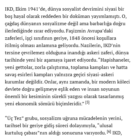
IKD, Ekim 1941’de, dünya sosyalist devrimini siyasi bir
boş hayal olarak reddeden bir doküman yayımlamıştı. O,
çağdaş dünyanın sosyalizme değil ama barbarlığa doğru
ilerlediğinde ısrar ediyordu. Faşizmin Avrupa’daki
zaferleri, işçi sınıfının geriye, 1848 öncesi koşullara
itilmiş olması anlamına geliyordu. Nazilerin, IKD’nin
tersine çevrilemez olduğuna inandığı askeri zaferi, dünya
tarihinde yeni bir aşamaya işaret ediyordu. “Hapishaneler,
yeni gettolar, zorla çalıştırma, toplama kampları ve hatta
savaş esirleri kampları yalnızca geçici siyasi-askeri
kurumlar değildir. Onlar, aynı zamanda, bir modern köleci
devlete doğru gelişmeye eşlik eden ve insan soyunun
önemli bir kesiminin sürekli yazgısı olarak tasarlanmış
[
5
]
yeni ekonomik sömürü biçimleridir.”
“Üç Tez” grubu, sosyalizm uğruna mücadelenin yerini,
tarihsel bir geriye gidiş süreci dolayımıyla, “ulusal
[
6
]
kurtuluş çabası”nın aldığı sonucuna varıyordu.
IKD,