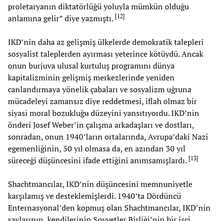
proletaryanın diktatörlüğü yoluyla mümkün olduğu
[
12
]
anlamına gelir” diye yazmıştı.
IKD’nin daha az gelişmiş ülkelerde demokratik talepleri
sosyalist taleplerden ayırması yeterince kötüydü. Ancak
onun burjuva ulusal kurtuluş programını dünya
kapitalizminin gelişmiş merkezlerinde yeniden
canlandırmaya yönelik çabaları ve sosyalizm uğruna
mücadeleyi zamansız diye reddetmesi, iflah olmaz bir
siyasi moral bozukluğu düzeyini yansıtıyordu. IKD’nin
önderi Josef Weber’in çalışma arkadaşları ve dostları,
sonradan, onun 1940’ların ortalarında, Avrupa’daki Nazi
egemenliğinin, 50 yıl olmasa da, en azından 30 yıl
[
13
]
süreceği düşüncesini ifade ettiğini anımsamışlardı.
Shachtmancılar, IKD’nin düşüncesini memnuniyetle
karşılamış ve desteklemişlerdi. 1940’ta Dördüncü
Enternasyonal’den kopmuş olan Shachtmancılar, IKD’nin
savlarının, kendilerinin Sovyetler Birliği’nin bir işçi