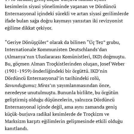
kesimlerin siyasi yöneliminde yaşanan ve Dördüncü
Enternasyonal içindeki sürekli ve artan siyasi gerilimlerde
ifade bulan sağa doğru kaymayı yansıtan iki revizyonist
eğilime dikkat çekiyor.
“Geriye Dönüşçüler” olarak da bilinen “Üç Tez” grubu,
Internationale Kommunisten Deutschlands’dan
(Almanya’nın Uluslararası Komünistleri, IKD) doğmuştu.
Bu, göçmen Alman Troçkistlerinden oluşan, Josef Weber
(1901-1959) önderliğindeki bir örgüttü. IKD’nin
Dördüncü Enternasyonal’in tarihindeki rolü,
Savunduğumuz Miras
’ın yayımlanmasından önce,
neredeyse unutulmuştu. Bununla birlikte, bu örgütün
geliştirmiş olduğu düşüncelerin, yalnızca Dördüncü
Enternasyonal içinde değil, ama aynı zamanda geniş
küçük-burjuva radikal kesimlerde de Troçkizm ve
Marksizm karşıtı eğilimlerin gelişmesinde etkili olduğu
kanıtlandı.