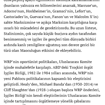
(bunların yalnızca en bilinenlerini anarsak, Marcuse’un,
Adorno’nun, Horkheimer’in, Gramsci’nin, Lefort’un,
Castoriades’in, Guevara’nın, Fanon’un ve Malcolm X’in)
sahte Marksizmine ve açıkça Marksizm karşıtlığına karşı
ısrarlı bir mücadeleyi de gerektiriyordu. Bu uzun listeye,
Stalinizmin, çok sayıda küçük-burjuva aydın tarafından
benimsenmiş ve işçiler ile gençleri tüm dünyada birbiri
ardında kanlı yenilgilere uğratmış son derece gerici bir
türü olan Maoculuğun etkisini de ekleyebiliriz.
WRP’nin oportünist politikaları, Uluslararası Komite
içinde muhalefetle karşılaştı. ABD’deki Troçkist örgüt
İşçiler Birliği, 1982 ile 1984 yılları arasında, WRP’nin
yeni Pablocu politikalarının kapsamlı bir eleştirisini
geliştirdi. Healy’den, Michael Banda’dan (1930-2014) ve
Cliff Slaughter’dan (1928-) oluşan başlıca WRP önderleri,
İşçiler Birliği’nin kendi eleştirilerinin Uluslararası Komite
içinde tartışılmasını örgütlemeye yönelik çabalarını