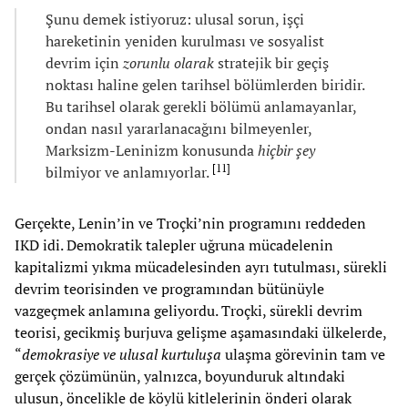
Şunu demek istiyoruz: ulusal sorun, işçi
hareketinin yeniden kurulması ve sosyalist
devrim için
zorunlu olarak
stratejik bir geçiş
noktası haline gelen tarihsel bölümlerden biridir.
Bu tarihsel olarak gerekli bölümü anlamayanlar,
ondan nasıl yararlanacağını bilmeyenler,
Marksizm-Leninizm konusunda
hiçbir şey
[
11
]
bilmiyor ve anlamıyorlar.
Gerçekte, Lenin’in ve Troçki’nin programını reddeden
IKD idi. Demokratik talepler uğruna mücadelenin
kapitalizmi yıkma mücadelesinden ayrı tutulması, sürekli
devrim teorisinden ve programından bütünüyle
vazgeçmek anlamına geliyordu. Troçki, sürekli devrim
teorisi, gecikmiş burjuva gelişme aşamasındaki ülkelerde,
“
demokrasiye ve ulusal kurtuluşa
ulaşma görevinin tam ve
gerçek çözümünün, yalnızca, boyunduruk altındaki
ulusun, öncelikle de köylü kitlelerinin önderi olarak