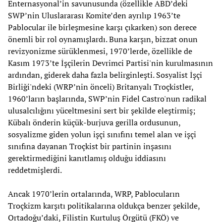
Enternasyonal’in savunusunda (özellikle ABD’deki
SWP’nin Uluslararası Komite’den ayrılıp 1963’te
Pablocular ile birleşmesine karşı çıkarken) son derece
önemli bir rol oynamışlardı. Buna karşın, bizzat onun
revizyonizme sürüklenmesi, 1970’lerde, özellikle de
Kasım 1973’te İşçilerin Devrimci Partisi'nin kurulmasının
ardından, giderek daha fazla belirginleşti. Sosyalist İşçi
Birliği'ndeki (WRP’nin önceli) Britanyalı Troçkistler,
1960’ların başlarında, SWP’nin Fidel Castro'nun radikal
ulusalcılığını yüceltmesini sert bir şekilde eleştirmiş;
Kübalı önderin küçük-burjuva gerilla ordusunun,
sosyalizme giden yolun işçi sınıfını temel alan ve işçi
sınıfına dayanan Troçkist bir partinin inşasını
gerektirmediğini kanıtlamış olduğu iddiasını
reddetmişlerdi.
Ancak 1970’lerin ortalarında, WRP, Pablocuların
Troçkizm karşıtı politikalarına oldukça benzer şekilde,
Ortadoğu’daki, Filistin Kurtuluş Örgütü (FKÖ) ve