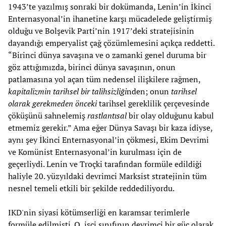
1943’te yazılmış sonraki bir dokümanda, Lenin’in İkinci
Enternasyonal’in ihanetine karşı mücadelede geliştirmiş
olduğu ve Bolşevik Parti’nin 1917’deki stratejisinin
dayandığı emperyalist çağ çözümlemesini açıkça reddetti.
“Birinci dünya savaşına ve o zamanki genel duruma bir
göz attığımızda, birinci dünya savaşının, onun
patlamasına yol açan tüm nedensel ilişkilere rağmen,
kapitalizmin tarihsel bir talihsizliği
nden; onun
tarihsel
olarak gerekmeden önceki
tarihsel gereklilik çerçevesinde
çöküşünü sahnelemiş
rastlantısal
bir olay olduğunu kabul
etmemiz gerekir.” Ama eğer Dünya Savaşı bir kaza idiyse,
aynı şey İkinci Enternasyonal’in çökmesi, Ekim Devrimi
ve Komünist Enternasyonal’in kurulması için de
geçerliydi. Lenin ve Troçki tarafından formüle edildiği
haliyle 20. yüzyıldaki devrimci Marksist stratejinin tüm
nesnel temeli etkili bir şekilde reddediliyordu.
IKD'nin siyasi kötümserliği en karamsar terimlerle
formüle edilmişti. O, işçi sınıfının devrimci bir güç olarak