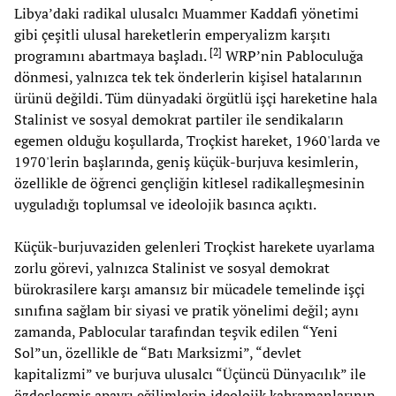
Libya’daki radikal ulusalcı Muammer Kaddafi yönetimi
gibi çeşitli ulusal hareketlerin emperyalizm karşıtı
[
2
]
programını abartmaya başladı.
WRP’nin Pabloculuğa
dönmesi, yalnızca tek tek önderlerin kişisel hatalarının
ürünü değildi. Tüm dünyadaki örgütlü işçi hareketine hala
Stalinist ve sosyal demokrat partiler ile sendikaların
egemen olduğu koşullarda, Troçkist hareket, 1960'larda ve
1970'lerin başlarında, geniş küçük-burjuva kesimlerin,
özellikle de öğrenci gençliğin kitlesel radikalleşmesinin
uyguladığı toplumsal ve ideolojik basınca açıktı.
Küçük-burjuvaziden gelenleri Troçkist harekete uyarlama
zorlu görevi, yalnızca Stalinist ve sosyal demokrat
bürokrasilere karşı amansız bir mücadele temelinde işçi
sınıfına sağlam bir siyasi ve pratik yönelimi değil; aynı
zamanda, Pablocular tarafından teşvik edilen “Yeni
Sol”un, özellikle de “Batı Marksizmi”, “devlet
kapitalizmi” ve burjuva ulusalcı “Üçüncü Dünyacılık” ile
özdeşleşmiş apayrı eğilimlerin ideolojik kahramanlarının