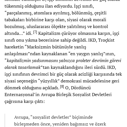
tükenmiş olduğunu ilan ediyordu. İşçi sınıfı,
“parçalanmış, atomlara ayrılmış, bölünmüş, çeşitli
tabakaları birbirine karşı olan, siyasi olarak morali
bozulmuş, uluslararası ölçekte yalıtılmış ve kontrol
[
7
]
altında…” idi.
Kapitalizm çürüyor olmasına karşın, işçi
sınıfı onu yıkma becerisine sahip değildi. IKD, Troçkist
hareketin “Marksizmin bütünüyle yanlış
anlaşılması”ndan kaynaklanan “en yaygın yanlış”ının,
“
kapitalizmin yadsınmasını yalnızca proleter devrimin görevi
olarak tasarlamak
”tan kaynaklandığını ileri sürdü. IKD,
işçi sınıfının devrimci bir güç olarak acizliği karşısında tek
siyasi seçeneğin “yüzyıllık” demokrasi mücadelesine geri
[
8
]
dönmek olduğunu açıkladı.
O, Dördüncü
Enternasyonal’in Avrupa Birleşik Sosyalist Devletleri
çağrısına karşı çıktı:
Avrupa, “sosyalist devletler” biçiminde
birleşmeden önce, yeniden bağımsız ve özerk