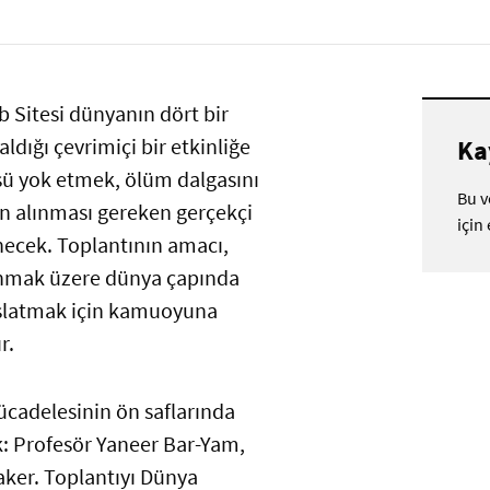
 Sitesi dünyanın dört bir
ldığı çevrimiçi bir etkinliğe
Ka
üsü yok etmek, ölüm dalgasını
Bu v
n alınması gereken gerçekçi
için
enecek. Toplantının amacı,
anmak üzere dünya çapında
başlatmak için kamuoyuna
r.
ücadelesinin ön saflarında
ak: Profesör Yaneer Bar-Yam,
aker. Toplantıyı Dünya