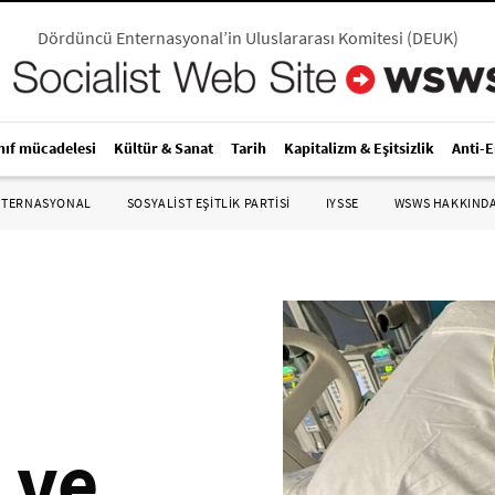
Dördüncü Enternasyonal’in Uluslararası Komitesi
(
DEUK
)
nıf mücadelesi
Kültür & Sanat
Tarih
Kapitalizm & Eşitsizlik
Anti-
NTERNASYONAL
SOSYALIST EŞITLIK PARTISI
IYSSE
WSWS HAKKIND
 ve