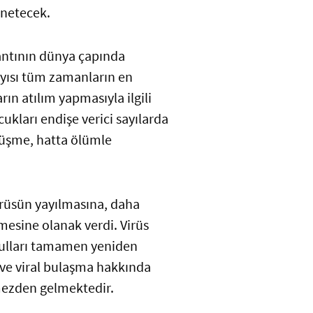
önetecek.
antının dünya çapında
ayısı tüm zamanların en
rın atılım yapmasıyla ilgili
ukları endişe verici sayılarda
üşme, hatta ölümle
virüsün yayılmasına, daha
şmesine olanak verdi. Virüs
kulları tamamen yeniden
ve viral bulaşma hakkında
rmezden gelmektedir.