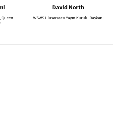
ni
David North
, Queen
WSWS Ulusararası Yayın Kurulu Başkanı
n