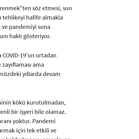
renmek”ten söz etmesi, son
ı tehlikeyi hafife almakla
k ve pandemiyi sona
nı haklı gösteriyor.
Ya COVID-19’un ortadan
e zayıflaması ama
ümüzdeki yıllarda devam
eminin kökü kurutulmadan,
nli bir işyeri bile olamaz.
 oranı yoktur. Pandemi
rmak için tek etkili ve