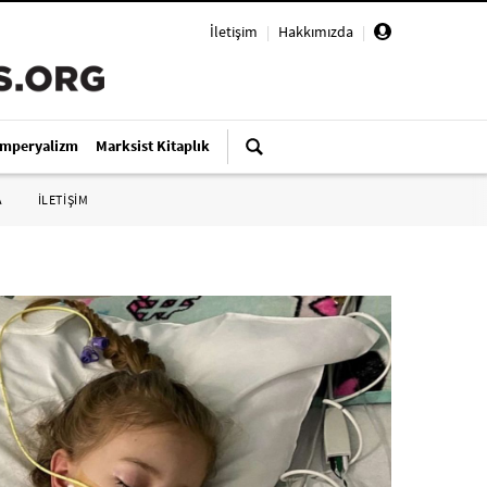
İletişim
|
Hakkımızda
|
Emperyalizm
Marksist Kitaplık
A
İLETİŞİM