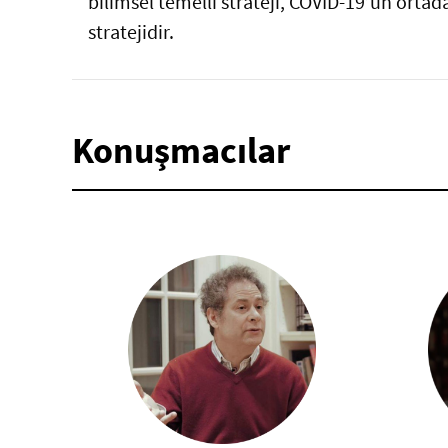
bilimsel temelli strateji, COVID-19’un orta
stratejidir.
Konuşmacılar