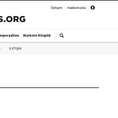
İletişim
|
Hakkımızda
|
Emperyalizm
Marksist Kitaplık
A
İLETİŞİM