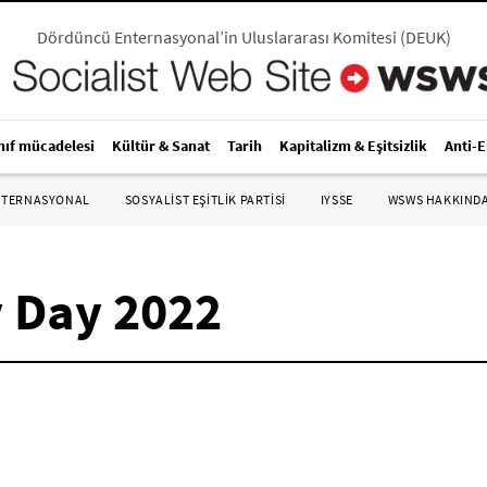
Dördüncü Enternasyonal’in Uluslararası Komitesi
(
DEUK
)
nıf mücadelesi
Kültür & Sanat
Tarih
Kapitalizm & Eşitsizlik
Anti-
NTERNASYONAL
SOSYALIST EŞITLIK PARTISI
IYSSE
WSWS HAKKIND
y Day 2022