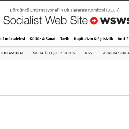
Dördüncü Enternasyonal’in Uluslararası Komitesi
(
DEUK
)
nıf mücadelesi
Kültür & Sanat
Tarih
Kapitalizm & Eşitsizlik
Anti-
NTERNASYONAL
SOSYALIST EŞITLIK PARTISI
IYSSE
WSWS HAKKIND