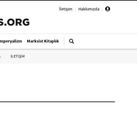
İletişim
|
Hakkımızda
|
Emperyalizm
Marksist Kitaplık
A
İLETİŞİM