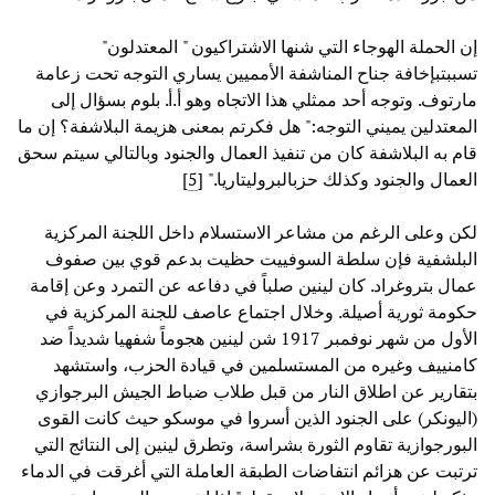
إن الحملة الهوجاء التي شنها الاشتراكيون " المعتدلون"
تسببتبإخافة جناح المناشفة الأمميين يساري التوجه تحت زعامة
مارتوف. وتوجه أحد ممثلي هذا الاتجاه وهو أ.أ. بلوم بسؤال إلى
المعتدلين يميني التوجه:" هل فكرتم بمعنى هزيمة البلاشفة؟ إن ما
قام به البلاشفة كان من تنفيذ العمال والجنود وبالتالي سيتم سحق
العمال والجنود وكذلك حزبالبروليتاريا." [
5
]
لكن وعلى الرغم من مشاعر الاستسلام داخل اللجنة المركزية
البلشفية فإن سلطة السوفييت حظيت بدعم قوي بين صفوف
عمال بتروغراد. كان لينين صلباً في دفاعه عن التمرد وعن إقامة
حكومة ثورية أصيلة. وخلال اجتماع عاصف للجنة المركزية في
الأول من شهر نوفمبر 1917 شن لينين هجوماً شفهيا شديداً ضد
كامنييف وغيره من المستسلمين في قيادة الحزب، واستشهد
بتقارير عن اطلاق النار من قبل طلاب ضباط الجيش البرجوازي
(اليونكر) على الجنود الذين أسروا في موسكو حيث كانت القوى
البورجوازية تقاوم الثورة بشراسة، وتطرق لينين إلى النتائج التي
ترتبت عن هزائم انتفاضات الطبقة العاملة التي أغرقت في الدماء