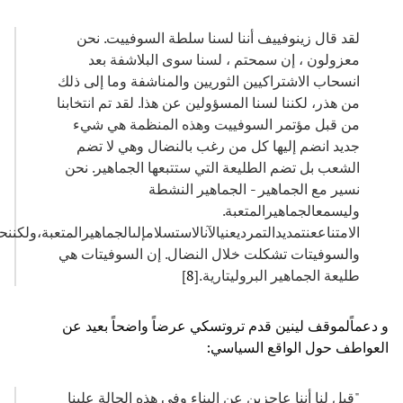
لقد قال زينوفييف أننا لسنا سلطة السوفييت. نحن
معزولون ، إن سمحتم ، لسنا سوى البلاشفة بعد
انسحاب الاشتراكيين الثوريين والمناشفة وما إلى ذلك
من هذر، لكننا لسنا المسؤولين عن هذا. لقد تم انتخابنا
من قبل مؤتمر السوفييت وهذه المنظمة هي شيء
جديد انضم إليها كل من رغب بالنضال وهي لا تضم
الشعب بل تضم الطليعة التي ستتبعها الجماهير. نحن
نسير مع الجماهير - الجماهير النشطة
وليسمعالجماهيرالمتعبة.
الامتناععنتمديدالتمرديعنيالآنالاستسلامإلىالجماهيرالمتعبة،ولكنن
والسوفيتات تشكلت خلال النضال. إن السوفيتات هي
طليعة الجماهير البروليتارية.[
8
]
و دعماًلموقف لينين قدم تروتسكي عرضاً واضحاً بعيد عن
العواطف حول الواقع السياسي:
"قيل لنا أننا عاجزين عن البناء وفي هذه الحالة علينا