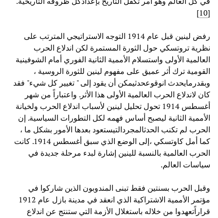
في كل العالم وهو أمر تكفل التاريخ بإعدادكل ظروفه التاريخية.
]
10
[
رفض لينين قبل عام 1914 التوجه الاستراتيجي المترتب على
نظرية تروتسكي حول الثورة المستمرة لكن اندلاع الحرب
العالمية الأولى واستسلام الأممية الثانية الفوري أمام الشوفينية
القومية ترك أثر عميق على مفهوم لينين للثورة الروسية ،
وبقدرمايحدث انوقوعحدثيمكن أن يقود إلى " تغيير كل شيء" فقد
كان لاندلاع الحرب العالمية الأولى هذا الأثر. واعتباراً من شهر
أغسطس 1914 تحول تحليل لينين لأسباب اندلاع الحرب ولخيانة
الأممية الثانية ليصبح أساس فهمه لكل التطورات السياسية. إن
الحرب لم تكنب الحدثالمجردالتيستعود بعدها الأمور بشكل ما ،
كما أمل كاوتسكي ،إلى الوضع الذي سبق أغسطس 1914. كانت
الحرب العالمية بالنسبة للينين إشارة لبدء مرحلة جديدة في
سياسات العالم.
وقبل الحرب بسنتين فقط تبنى المندوبون الذين شاركوا في
مؤتمر الأممية الاشتراكية الذي انعقد في مدينة بازل عام 1912
قراراًتعهدوا من خلاله باستغلال الأزمة التي ستنتج عن اندلاع