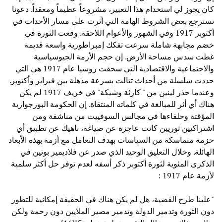
كان يجوز لي استخدام هذا التعبير، مشروعاً عظيماً ومعقداً. دعونا
نسترجع بعض الشروط الهامة التي أثرت على مسار الأحداث في
أكتوبر 1917 وفي الشهور والأعوام اللاحقة. وقعت الثورة في
خضم مجابهة شاملة سرعت تفكك إمبراطورية واسعة قديمة
غطت سدس مساحة الأرض. إن حجم الأزمة الجيوسياسية
والاجتماعية والاقتصادية التي سحقت روسيا عام 1917 هي التي
حددت سلسلة من أحداث تتالت بسرعة مذهلة بين فبراير وأكتوبر.
وعندما حذر لينين من " كارثة وشيكة" في خريف 1917 لم يكن
هناك أي أثر للمبالغة في كلماته المنتقاة. إن الحكومة البورجوازية
المؤقتة وحلفاءها في مجالس السوفييت من مناشفة ومن
اشتراكيين ثوريين كانت عاجزة عن صياغة، ناهيك عن تطبيق أي
حزمة متماسكة من السياسات بهدف التعامل مع أزمة بهذه الأبعاد
الهائلة. وخلال التعليق الوحيد الذي صدر عن فلاديمير بوتين في
الذكرى المئوية لثورة أكتوبر ذكر أسفه لعدم توفر حل أكثر سلمية
لأزمة عام 1917 :
"علينا طرح القضية، هل لم يكن هناك في الحقيقة إمكانية للتطور
دون الثورة وتدمير الدولة وتدمير مصير الملايين دون رحمة ولكن