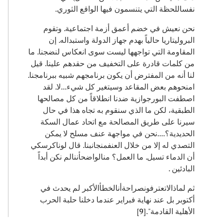
نفساللحظة التي يتنسمون فيها الواقع الثوري.
نحن نعيش في خضم أعمق أزمة اجتماعية. وتقوم
البروليتاريا حالياً بهدم جهاز الدولة واستبداله. إن
المقاومة التي تواجهها ليست سوى انعكاس لنضجنا. ما
من كلمات قادرة على التخفيف من حقدهم علينا. قيل
لنا أنه من المفترض أن يكون برنامجهم شبيه ببرنامجنا.
امنحوهم بعض المقاعد وسيتغير كل شيء...لا. لقد
اصطفت البورجوازية ضدنا انطلاقاً من كل مصالحها
الطبقية، لكن ما الذي سنقوم به تجاه هذا في حال
سيرنا على طريق المصالحة مع اتحاد عمال السكة
الحديدية؟....نحن في مواجهة عنف مسلح لا يمكن
التصدي له إلا من خلال العنفمنجانبنا. قال لوناكرسكي
أن الدماء تسيل. ما العمل؟ منالواضحأننالم نكن أبداً
البادئين .
ثم لماذالاتعترفونصراحةأنالخطأالأكبر لم يحدث في
أكتوبر بل عند نهاية فبراير عندما دخلنا حلبة الحرب
الأهلية القادمة".[
9
]