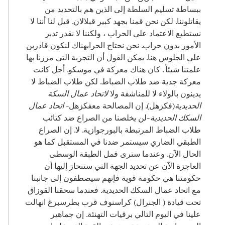
ببساطة تسليم السلطة إلى الذين هم بالتحديد من
يقاتلوننا. لكن نحن قمنا بجهد كبير قبلالان. قيل لنا أننا لا
نستطيع الاعتماد على الحراب ، ولكننا لا نقدر تدبر
الأمور بدون حراب. نحن نحتاج الحرابهناك لنكون قادرين
على الجلوس هنا. يمكن القول أن التجربة التي مررنا بها
علمتنا شيئاً . كان هناك معركة في موسكو. أجل كانت
معركة جدية ضد طلاب الضباط. لكن طلاب الضباط لا
يدينون بالولاء لا للمناشفة ولا
لاتحاد عمال السكة
الحديدية
(فكزهل). إن المصالحة معفكزهل-
اتحاد عمال
السكك الحديدية
-لن يخلصنا من الصراع ضد كتائب
طلاب الضباط المرتبطة بالبورجوازية. لا. إن الصراع
الطبقي الضاري سيستمر ضدنا في المستقبل كما هو
الحال الآن. وعندما سترى قمل الطبقة الوسطى
العاجزة الآن عن تحديد الجهة التي ستنحاز إليها أن
حكومتنا هي حكومة قوية فإنهم سيصطفون إلى جانبنا
مع اتحاد عمال السكك الحديدية. فعندما سحقنا القوزاق
تحت قيادة ( الجنرال) كراسنوف قرب بطرسبرغ انهالت
علينا في اليوم التالي برقيات التهنئة. إن جماهير