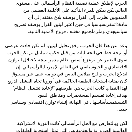
الحرب لإطلاق عملية تصفية النظام الرأسمالي على مستوى
العالم،لكن يمكن للمرء التأكيد على الأغلبية العظمى من
المندوبين نظرت إلى القرار بوصفه بلاغ مفتقد إلى أي
مادةذاتمغزىسياسيا في حين اعتبر لينين القرار بوصفه تصريح
سياسيجدي وملزملجميع مختلف فروع الأممية الثانية.
وعدا عن هذا فإن الحرب، وفق تحليل لينين، لم تكن حادث عرضي
أو نتيجة خطأ في الحسابات من قبل حكومة ما،بل لم تكن الحرب
سوى التعبير عن تزعزع أسس نظام مدمر نتيجة لاختلال التوازن
الاقتصادي و الجيوسياسي في العالم الإمبرياليالرأسمالي. إن
اندلاع الحرب والزج بملايين الناس في دوامة عنف غير مسبوق
كان بمثابة استجابة الطبقة الحاكمة في أوروبا تجاه الفشل الذريع
لهذا النظام. كانت الحرب هي طريقتهم "لإعادة تشغيل النظام"
بهدف إعادة تقسيم المستعمرات ومناطق النفوذ
التيسيتمعلىأساسها ، في النهاية، إنشاء توازن اقتصادي وسياسي
جديد.
لكن وبالتعارض مع الحل الرأسمالي كانت الثورة الاشتراكية
العالمية الضرورية والحتمية هي التي تمثل استجابة الطبقات