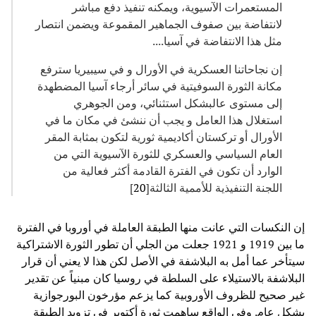
المستعمرات الآسيوية، ويمكنه تنفيذ دفع مباشر
لانتفاضة بين صفوف الجماهير المقموعة ويضمن انتصار
مثل هذا الانتفاضة في آسيا....
إن نجاحاتنا العسكرية في الأورال و في سيبيريا سترفع
مكانة الثورة السوفيتية في سائر أرجاء آسيا المضطهدة
إلى مستوى عالبشكل استثنائي، ومن الجوهري
استغلال هذا العامل و يجب أن ننشئ في مكان ما في
الأورال أو تركستان أكاديمية ثورية لتكون بمثابة المقر
العام السياسي والعسكري للثورة الآسيوية التي من
الوارد أن تكون في الفترة القادمة أكثر فعالية من
اللجنة التنفيذية للأممية الثالثة[
20
]
إن النكسات التي عانت منها الطبقة العاملة في أوروبا في الفترة
ما بين 1919 و 1921 جعلت من الجلي أن تطور الثورة الاشتراكية
سيتأخر عما أمل به البلاشفة في الأصل لكن هذا لا يعني أن قرار
البلاشفة بالاستيلاء على السلطة في روسيا كان مبنياً عن تقدير
غير صحيح للظروف الأوروبية كما يزعم مؤرخون البورجوازية
بشكل عام. وفي الواقع ساهمت ثورة أكتوبر في تزويد الطبقة