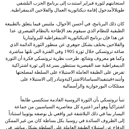
استجابتهم لثورة فبراير استندت إلى برنامج الحزب البلشفي
طويلالأمدحول إقامة ديكتاتورية العمال والفلاحين الديمقراطية.
كان ذلك البرنامج، في أحسن الأحوال، ملتبس فيما يتعلق بالطبيعة
الطبقية للنظام الذي سيقوم بعد الإطاحة بالنظام القيصري. عدا
عن هذا فإن برنامج الديكتاتورية الديمقراطية للبروليتاريا
والفلاحين يختلف بشكل جوهري عن منظور الثورة الدائمة الذي
صاغه تروتسكي خلال ثورة 1905 وفي الفترة التي تلتها مباشرة.
وكما هو معروف وشائع، طرحت نظرية تروتسكي فكرة أن الثورة
الديمقراطية ضد القيصرية ستتطور بسرعة إلى ثورة اشتراكية
تفرض على الطبقة العاملة الاستيلاء على السلطة لمصلحتها
وأنتبدءفيتنفيذالسياساتالاشتراكيةوتبادر إلى الاستيلاء على
ممتلكات البورجوازية والرأسمالية
تنبأ تروتسكي بأن الثورة الروسية القادمة ستكتسي طابعاً
اشتراكياً وهو أمر اعتبره كل معاصريه السياسيين من جماعة
اليسار بما في ذلك البلاشفة غير واقعي بل بوصفه يوتوبيا استناداً
إلى الظروف السائدة في روسيا. بكل بساطة كان من غير الممكن
الدفاع عن استيلاء الطبقة العاملة على السلطة بشكل مباشر في