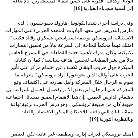
الولاء" وكذلك " قدرته على حسن انتقاء المستشارين" بالإضافة
إلى أهمية سجاياه القيادية.[
18
]
وفي دراسة أخرى شدد الكولونيل هارولد دبليو نلسون ( الذي
مارس التدريس في معهد الولايات المتحدة الحربي) على المهارات
الاستثنائية لتروتسكي بوصفه استراتيجي عسكري وقائد فكتب "
امتلك فهماً محكماً للحاجة إلى السرعة بدلاً من تحقيق انتصارات
تكتيكية، وكان مدرك لأهمية حشد القطعات في المسرح الحاسم
بدلاً من نشر القطعات لتحقيق أهداف سياسية". كما أن كتاباته
المبكرة حول حروب البلقان تكشف عن اهتمام مركز على تأثير
الحرب على أولئك الذين يخوضونها. أراد تروتسكي " معرفة ما
يقوم به الرجال خلال المعركة وأمل بقدرته على اكتشاف وقع
المعركة على الرجال. لم يتعلق الأمر بفضول الخمول للمراقب بل
باهتمام الدارس العميق...إن هذا الاهتمام العميق بمسائل اجتماعية
حيوية كان من طبيعة تروتسكي ، وهو درس الحرب برغبة تواقة
مماثلة لتلك التي دفعته للاحتكاك المبكر بالاقتصاد واللغات
وبالنظرية الثورية.[
19
]
امتلك تروتسكي قدرات إدارية وتنظيمية غير عادية لكن العنصر