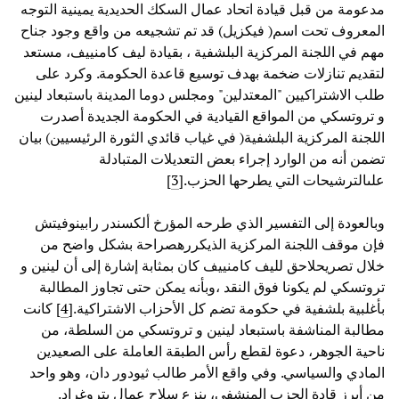
مدعومة من قبل قيادة اتحاد عمال السكك الحديدية يمينية التوجه
المعروف تحت اسم( فيكزيل) قد تم تشجيعه من واقع وجود جناح
مهم في اللجنة المركزية البلشفية ، بقيادة ليف كامنييف، مستعد
لتقديم تنازلات ضخمة بهدف توسيع قاعدة الحكومة. وكرد على
طلب الاشتراكيين "المعتدلين" ومجلس دوما المدينة باستبعاد لينين
و تروتسكي من المواقع القيادية في الحكومة الجديدة أصدرت
اللجنة المركزية البلشفية( في غياب قائدي الثورة الرئيسيين) بيان
تضمن أنه من الوارد إجراء بعض التعديلات المتبادلة
علىالترشيحات التي يطرحها الحزب.[
3
]
وبالعودة إلى التفسير الذي طرحه المؤرخ ألكسندر رابينوفيتش
فإن موقف اللجنة المركزية الذيكررهصراحة بشكل واضح من
خلال تصريحلاحق لليف كامنييف كان بمثابة إشارة إلى أن لينين و
تروتسكي لم يكونا فوق النقد ،وبأنه يمكن حتى تجاوز المطالبة
بأغلبية بلشفية في حكومة تضم كل الأحزاب الاشتراكية.[
4
] كانت
مطالبة المناشفة باستبعاد لينين و تروتسكي من السلطة، من
ناحية الجوهر، دعوة لقطع رأس الطبقة العاملة على الصعيدين
المادي والسياسي. وفي واقع الأمر طالب ثيودور دان، وهو واحد
من أبرز قادة الحزب المنشفي، بنزع سلاح عمال بتروغراد.