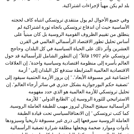
بلد لم يكن مهيأ لإجراءات اشتراكية.
وفي جميع الأحوال لم يول منتقدي تروتسكي انتباه كاف لحجته
الأساسية حيث أن اندفاع تروتسكي باتجاه ثورة اشتراكية لم
ينطلق من تقييم الظروف القومية الروسية بل كان مبنياً على
أساس تحليل تطور الاقتصاد الرأسمالي العالمي في القرن
العشرين وأثر ذلك على الحياة السياسية في كل البلدان. وحاجج
تروتسكي عام 1907 قائلاً " إن التطور الشامل للرأسمالية قد حول
العالم بأسره إلى منظومة اقتصادية وسياسية واحدة". إن العلاقات
الاقتصادية العالمية المترابطة ستدفع كل البلدان إلى " أزمة
اجتماعية غير مسبوقة الأبعاد". " إن بروز الأزمة الحتمية سيقود إلى
"تصفية حكم البورجوازية بشكل جذري في سائر أرجاء العالم". إن
تحليل تروتسكي للأزمة العالمية هو الذي حدد مفهومه
الاستراتيجي للثورة الروسية إن "الطابع الدولي " للأزمة
الرأسمالية سيفتح المجال لبروز مهيب للطبقة العاملة الروسية.
كما كتب تروتسكي " إن الانعتاقالسياسي تحت قيادة الطبقة
العاملة الروسية سيرفعها إلى ذرى غير مسبوقة تاريخياً وسيزودها
بأدوات وموارد ضخمة ويجعلها مطلقة شرارة تصفية الرأسمالية