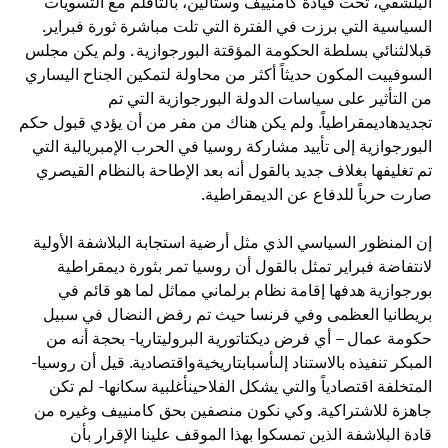
البلشفي، تحت قيادة كامنييف وستالين، بالتأقلم مع التسويات
السياسية التي برزت في الفترة التي تلت مباشرة ثورة فبراير.
قبلالثنائي بسلطة الحكومة المؤقتة البورجوازية . ولم يكن مجلس
السوفييت المكون حديثاً أكثر من محاولة لتمكين الجناح اليساري
من التأثير على سياسات الدولة البورجوازية التي تم
تجديدهاديمقراطياً. ولم يكن هناك من مفر من أن يؤدي قبول حكم
البورجوازية إلى تأييد مشاركة روسيا في الحرب الإمبريالية التي
تم تغليفها بغلاف جديد بالقول أنه بعد الإطاحة بالنظام القيصري
صارت حرباً للدفاع عن الديمقراطية.
إن المنظور السياسي الذي مثل أرضية استجابة البلاشفة الأولية
لانتفاضة فبراير تمثل بالقول أن روسيا تمر بثورة ديمقراطية
بورجوازية هدفها إقامة نظام برلماني مماثل لما هو قائم في
بريطانيا العظمى وفي فرنسا حيث تم رفض النضال في سبيل
حكومة عمال – أي فرض ديكتاتورية البروليتاريا- بحجة أنه من
المبكر تنفيذه بالاستناد إلىأسبابتاريخيةواقتصادية. قيل أن روسيا-
المتخلفة اقتصادياً والتي يشكل الفلاحينأغلبية سكانها- لم تكن
جاهزة للاشتراكية. وكي نكون منصفين بحق كامنييف وغيره من
قادة البلاشفة الذين تمسكوا بهذا الموقف علينا الإقرار بأن