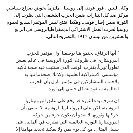
وكان لينين ، فور عودته إلى روسيا ، ملتزماً بخوض صراع سياسي
مركز ضد كل التيارات ضمن الحزب البلشفي التي نظرت إلى
الثورة ضمن إطار قومي. وهكذا افتتح لينين المؤتمر السابع لعموم
روسيا لحزب العمل الاشتراكي الديمقراطيالروسي في الرابع
والعشرين من نيسان 1917 بالتصريح التالي:
" أيها الرفاق، نجتمع هنا بوصفنا أول مؤتمر للحزب
البروليتاري في ظروف الثورة الروسية في عالم يعيش
تطوراً ثورياً. يقترب الوقت الذي ستثبت فيه صحة تأكيد
مؤسسي الاشتراكية العلمية، وكذلك صحةما تنبأ به
بلاحماع اللمشاركين في مؤتمر بازل بأن الحرب
العالمية ستقود بشكل حتمي إلى ثورة....
إن شرف بدء الثورة قد وقع على عاتق البروليتاريا
الروسية، لكن على البروليتاريا الروسية ألا تنسى بأن
حركتها وثورتها لا تعدو أن تكون جزء من حركة
البروليتاريا الثورية العالمية التي تقترب في ألمانيا، على
سبيل المثال، مع كل يوم يمر. ولا يمكننا تحديد مهامنا إلا