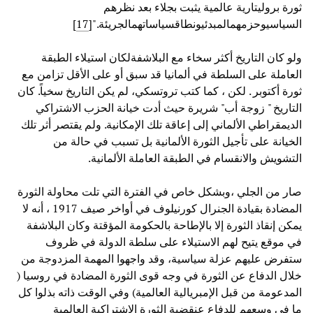
ثورة بروليتارية عالمية يثبت بجلاء بعد نظرهم
السياسيوحزمهمالمبدئيونطاقسياساتهمالجريئة."[
17
]
ولو كان التاريخ أكثر سخاء مع البلاشفةلكان استيلاء الطبقة
العاملة على السلطة في ألمانيا قد سبق أو على الأقل تزامن مع
ثورة أكتوبر . لكن ، كما كتب تروتسكي، لم يكن التاريخ سخياً. كان
التاريخ " زوجة أب" شريرة حيث أدت خيانة الحزب الاشتراكي
الديمقراطي الألماني إلى إعاقة تلك الإمكانية. ولم يقتصر أثر تلك
الخيانة على تأجيل الثورة الألمانية بل تسبب في حالة من
التشويش والانقسام في الطبقة العاملة الألمانية.
صار من الجلي ،وبشكل خاص في الفترة التي تلت محاولة الثورة
المضادة بقيادة الجنرال كورنيلوف في أواخر صيف 1917 ، أنه لا
يمكن إنقاذ الثورة إلا بالإطاحة بالحكومة المؤقتة وكان البلاشفة
في موقع يتيح لهم الاستيلاء على سلطة الدولة في ظروف
ستفرض عليهم عزلة سياسية، وقد واجهوا المهمة المزدوجة من
خلال الدفاع عن الثورة في وجه قوى الثورة المضادة في روسيا (
المدعومة من قبل الإمبريالية العالمية) وفي الوقت ذاته بذلوا كل
ما في وسعهم للدفاع عنقضية الثورة الاشتراكية العالمية