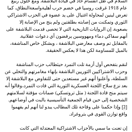
السلام في ظل انقسام حاد في قيادة البلاشفة. ومع حلول ربيع
عام 1918 غرقت روسيا في خضم حرب أهليةواسعةالنطاق، كما
تعرض لينين لمحاولة اغتيال على يد عضوة في الحزب الاشتراكي
الثوري وتمكنت من إصابته بطلقتين ولم ينج من الإصابة إلا
بصعوبة. إن الروايات التاريخية التي لا تحصى قدمت البلاشفة على
أنهم سفاكي دماء ومهووسين يرفضون أي دعوات عقلانية.
بالمقابل تم وصف معارضي البلاشفة ، وبشكل خاص المناشفة،
بالميل للمساومة لكن هذا لا يعكس الحقيقة.
لنقم بتفحص أول أزمة تلت التمرد حيثطالب حزب المناشفة
وحزب الاشتراكيين الثوريين البلاشفة بإنهاء مغامرتهم والتخلي عن
السلطة، وأعلنوا أنهم غير مستعدين حتى للتفاوض مع البلاشفة إلا
بعد نزع سلاح اللجنة العسكرية الثورية التي قادت التمرد،وقالوا أنه
سيتم منح قادة اللجنة ( مثل تروتسكي) ضمانات مؤقتة لسلامتهم
الشخصية إلى حين قيام الجمعية التأسيسية بالبت في أوضاعهم.
[
2
] وإذا حكمنا على وقاحة تلك المطالب يبدو لنا أنهم لم يفهموا
واقع توازن القوى في بتروغراد.
إن تعنت ما سمي بالأحزاب الاشتراكية المعتدلة التي كانت