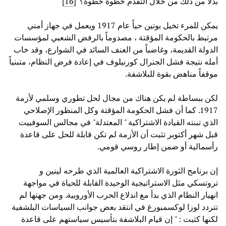
بدلا من ذلك من خلال التقدم خطوة خطوة؟"[
16
]
يمكن للمرء تخيل بوتين حياً عام 1917 ويعمل في جهاز أمني
مرتبط بالحكومة المؤقتة ، مصدوماً بالرفض الشعبي لمؤسسات
الدولة القديمة، وغاضباً من العنف السائد في الشوارع، وقد خاب
أمله نتيجة فشل الجنرال كورنيلوف في إعادة فرض النظام، متبنياً
موقفاً مناهض بقوة للبلاشفة.
لكن ببساطة لم يكن هناك من مجال لحل تطوري وسلمي لأزمة
1917. كما أن فشل الحكومة المؤقتة وكل المنظور الإصلاحي
الذي تبنته القيادة الاشتراكية " المعتدلة" في مجالس السوفييت
قبل شهر أكتوبر تثبت أن الأزمة لم تكن قابلة للحل على قاعدة
رأسمالية أو ضمن إطار روسي قومي.
إن برنامج الثورة الاشتراكية العالمية الذي طرحه لينين و
تروتسكي مثل الاستراتيجية الوحيدة القابلة للحياة في مواجهة
انهيار النظام الذي بدأ مع اندلاع الحرب الأوروبية. ومن جهتها لم
تتردد لوزا لوكسمبورغ في انتقد بعض جوانب السياسات البلشفية
لكنها كتبت : " إن قيام البلاشفة بتأسيس سياستهم على قاعدة