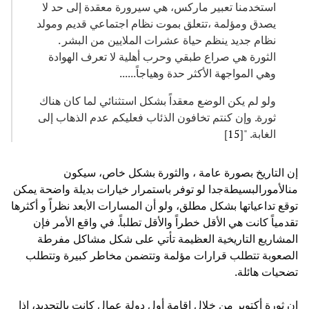
استخدمنا تعبير ماركس، هي سيرورة معقدة إلى حد لا
يصدق ومؤلمة ،تتعلق بموت نظام اجتماعي قديم ومولد
نظام جديد ينظم حياة عشرات الملايين من البشر .
الثورة هي صراع طبقي وحرب أهلية لا تعرف الهوادة
وهي المواجهة الأكثر حدة وهياجاً......
ولو لم يكن الوضع معقداً بشكل استثنائي لما كان هناك
ثورة. وإن كنتم تخافون الذئاب فعليكم عدم الذهاب إلى
الغابة. "[
15
]
إن التاريخ بصورة عامة ، والثورة بشكل خاص، سيكون
منالأمورالبسيطةجدا لو توفر باستمرار خيارات بديلة واضحة يمكن
توقع تداعياتها بشكل مطلق، ولو أن المسارات الأبعد نظراً و أكثرها
تقدمياً كانت هي الأقل خطراً والأقل تطلباً. في واقع الأمر فإن
المشاريع التاريخية العظيمة تأتي على شكل مشاكل مفرطة
الصعوبة تتطلب قرارات مؤلمة وتتضمن مخاطر كبيرة وتتطلب
تضحيات هائلة.
إن ثورة أكتوبر من خلال إقامة أول دولة عمال كانت بالتحديد، إذا