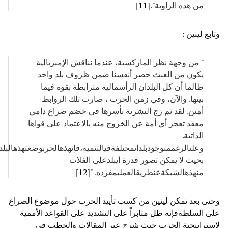
من هذه الزاوية".[
11
]
وتابع لينين :
" من وجهة نظر الماركسية، عندما نناقش الإمبريالية
يكون من العبث حصر أنفسنا ضمن ظروف بلد واحد
طالما أن كل البلدان الرأسمالية مترابطة بقوة فيما
بينها. والآن، وفي زمن الحرب ، صارت تلك الروابط
أمتن. لقد تم زج البشرية بأسرها في خضم صراع دامي
معقد تعجز أي أمة عن الخروج منه بالاعتماد على قواها
الذاتية.
وعلىالرغممنوجودبلدانمختلفةفيالتنمية،فإنهذهالحربوضعتهذهالبلد
بحيث لا يمكن تصور قدرة أيبلدعلى الفلات
منهذهالشبكةعنطريقالعملبمفرده. "[
12
]
وحتى بعد تمكن لينين من كسب تأييد الحزب حول موضوع الصراع
على السلطةفإنه ظل مثابراً على التشديد على القواعد الأممية
لاستراتيجية الحزب حيث شرح عبر المقالات والخطب في