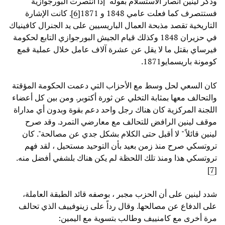
وذكر لينين أنصار الاستسلام بقوله" إذا انتصرت البورجوازية
فستتصرف كما فعلت عامي 1848 و 1871[
6
]. كانت الإشارة
التاريخية تقصد مذبحة العمال الباريسيين على يد الجنرال كافينياك
في حزيران 1848 وكذلك قيام الجيش البورجوازي التابع لحكومة
فيرساي بقتل ما لا يقل عن عشرة آلاف عامل خلال عملية قمع
كومونة باريسمايو1871.
كان السعي لحل وسط مع الأحزاب التي دعمت الحكومة المؤقتة
والتحالف معها بمثابة التخلي عن ثورة أكتوبر. ومن بين كل أعضاء
اللجنة المركزية كان هناك رجل واحد دعم بقوة وبدون أي مداراة
موقف لينين الرافض للتحالف مع معارضي التمرد. وقد صرح
لينين قائلاً " لا أقبل حتى الكلام بشكل جدي عن مصالحة". كان
تروتسكي صرح منذ زمن بعيد بأن التوحيد مستحيل ، لقد فهم
تروتسكي هذا ومنذ تلك اللحظة لم يكن هناك بلشفي أفضل منه.
]
7
[
شدد لينين على أن الحزب مجبر ، بوصفه قائد الطبقة العاملة،
على الدفاع عن مصالحها. وقال رداً على زينوفييف الذي تحالف
مرة أخرى مع كامنييف وطالب بتسوية مع اليمين: