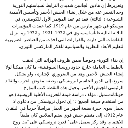
وتعزيزها. إن هاذين الجانبين شديدي الترابط لسياستهم الثورية
وجد التعبير عنه من خلال إنشاء الجيش الأحمر وتأسيس الأممية
الشيوعية ( الثالثة). فقد تم عقد المؤتمر الأول للكومنترن في
موسكو في شهر مارس من عام 1919. كما عقدت المؤتمرات
الثلاثة التاليةعلىأساسسنوي في 1922-1921-و 1922 وما تزال
النقاشات التي دارت والقرارات التي اخذت من العناصر الضرورية
لتعليم الأبعاد النظرية والسياسية للفكر الماركسي الثوري.
إن بقاء الثورة- وخوصاً ضمن ظروف الهزائم التي لحقت
بالطبقات العاملة خارج حدود روسيا السوفيتية- ما كان ممكناً لولا
إنشاء الجيش الأحمر. وهنا من الضروري الإشارة ، ولو بشكل
سريع، إلى الدور الحاسم لتروتسكي بوصفه مفوض الحرب والقائد
الرئيسي للجيش الأحمر. وحول هذه النقطة كتب المؤرخ
جوناثاندسميل، مؤلف دراسة قيمة للحروب الأهلية الروسية ( هو
من استخدم صيغة الجمع) : " إن تحول تروتسكي من دعاوي لا
يحمل سوى خبرة بضعة أشهر من العمل مراسلاً حربياً في البلقان
عام 1912، إلى منظم جيش قوي يضم الملايين كان ملفتاً
للاهتمام. وقد ركز سميل على " قدرة تروتسكي على "بث روح