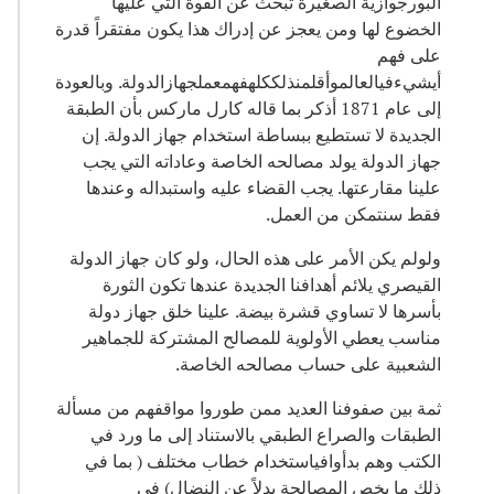
البورجوازية الصغيرة تبحث عن القوة التي عليها
الخضوع لها ومن يعجز عن إدراك هذا يكون مفتقراً قدرة
على فهم
أيشيءفيالعالموأقلمنذلككلهفهمعملجهازالدولة. وبالعودة
إلى عام 1871 أذكر بما قاله كارل ماركس بأن الطبقة
الجديدة لا تستطيع ببساطة استخدام جهاز الدولة. إن
جهاز الدولة يولد مصالحه الخاصة وعاداته التي يجب
علينا مقارعتها. يجب القضاء عليه واستبداله وعندها
فقط سنتمكن من العمل.
ولولم يكن الأمر على هذه الحال، ولو كان جهاز الدولة
القيصري يلائم أهدافنا الجديدة عندها تكون الثورة
بأسرها لا تساوي قشرة بيضة. علينا خلق جهاز دولة
مناسب يعطي الأولوية للمصالح المشتركة للجماهير
الشعبية على حساب مصالحه الخاصة.
ثمة بين صفوفنا العديد ممن طوروا مواقفهم من مسألة
الطبقات والصراع الطبقي بالاستناد إلى ما ورد في
الكتب وهم بدأوافياستخدام خطاب مختلف ( بما في
ذلك ما يخص المصالحة بدلاً عن النضال) في