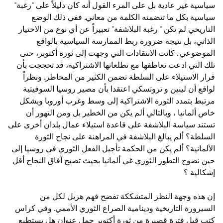
سياسية غير عادية بل على المرء القول أنه كان دليلاً على "رغبة"
سياسية بكل ما تتضمنه الكلمة من معاني. ففي ذلك الوضع
التاريخي لم تكن " رغبة البلاشفة" تعبيراً عن أي نوع من الاختيار
الذاتي، بل نتيجة ضرورة ربط الممارسة السياسية بالواقع
الموضوعي . كانت الانتقادات التي وجهت إلى ثورة أكتوبر، حتى
تلك التي ادعت تعاطفها مع تطلعاتها الاشتراكية، قد تحججت بأن
قرار الاستيلاء على السلطة تضمن الكثير من المخاطر. ونظراً
لواقع أن لينين و تروتسكي اعتقدا بأن مصير روسيا السوفيتية
مرتبط بتمدد الثورة الاشتراكية إلى وسط وغرب أوروبا وبشكل
خاص ألمانيا ، وبالتالي ألم يكن من الخطير بل ومن التهور أن
تستند سياسة البلاشفة على قاعدة استيلاء عمال بلدان أخرى على
السلطة؟ ألم يبالغ البلاشفة في المراهنة على نجاح الثورة
الألمانية؟ ألم يكن من الحكمة تأجيل الفعل الثوري في روسيا إلى
حين نضوج التطور الثوري غي ألمانيا بحيث تصبح آفاق النجاح أقل
إشكالية ؟
إن هذه وجهة النظر المتشككة تفضح فهم هزيل لكل من
السيرورة التاريخية ودينامية الصراع الثوري الأممي. وفي كراس
كتب قبل فترة قصيرة من ثورة أكتوبر حمل عنوان هل يستطيع