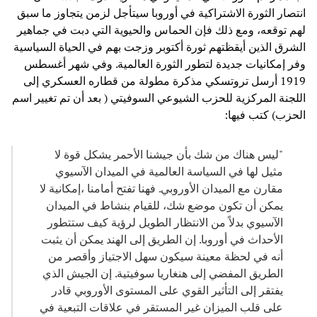
انتصار الثورة الاشتراكية في أوروبا سيتأجل لزمن يتجاوز ما سبق
لهم توقعه، ومع ذلك فإن الحماس والحيوية التي دبت في جماهير
الشرق الذين أيقظتهم ثورة أكتوبر وزجت بهم في الحياة السياسية
وفر إمكانيات جديدة لتطور الثورة العالمية. وفي شهر أغسطس
1919 أرسل تروتسكي مذكرة مطولة من قطاره العسكري إلى
اللجنة المركزية للحزب الشيوعي السوفيتي ( بعد أن تم تغيير اسم
الحزب) كتب فيها:
"ليس هناك من شك بأن جيشنا الأحمر يشكل قوة لا
مثيل لها في السياسة العالمية في الميدان الآسيوي
مقارن مع الميدان الأوروبي. فهنا تفتح أمامنا ،إمكانية لا
يمكن أن تكون موضع شك، للقيام بنشاط في الميدان
الآسيوي بدلاً من الانتظار الطويل لرؤية كيف ستتطور
الأحداث في أوروبا. إن الطريق إلى الهند يمكن أن يثبت
أنه في لحظة معينة سيكون سهل الاجتياز وأقصر من
الطريق المفضي إلى هنغاريا سوفيتية. إن الجيش الذي
يفتقر إلى التأثير القوي على المستوى الأوروبي قادر
على قلب الميزان غير المستقر في علاقات التبعية في