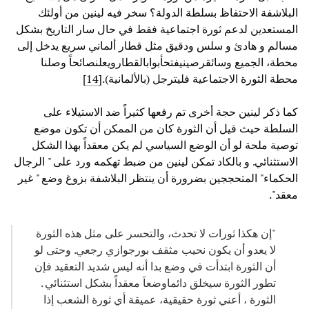
البلاشفة الاحتفاظ بسلطة الدولة؟ سخر فيه لينين من أولئك
المستعدين لدعم ثورة اجتماعية فقط في حال سار التاريخ بشكل
مسالم و هادئ و سلس ودقيق مثل قطار ألماني سريع يدخل إلى
محطة، الجميع وسائقرصينيفتحأبوابالقطارويعلنصائحاً وصلنا
محطة الثورة الاجتماعية فليترجل (بالألمانية).[
14
]
كما ذكر لينين حجة أخرى تم رفعها كثيراً ضد الاستيلاء على
السلطة حيث قيل أن الثورة كان من الممكن أن تكون موضع
توصية ملحة لو أن الوضع السياسي لم يكن معقداً بهذا الشكل
الاستثنائي. و بالكاد تمكن لينين من ضبط تهكمه ورد على " الرجال
الحكماء" المتحججين بضرورة أن ينتظر البلاشفة بزوغ وضع " غير
معقد".
"إن هكذا ثورات لا تحدث، والتحسر على مثل هذه الثورة
لا يعدو أن يكون نحيب مثقف بورجوازي رجعي. وحتى لو
أن الثورة ابتدأت في وضع بدا أنه ليس شديد التعقيد فإن
تطور الثورة سيخلق دائماوضعاَ معقداً بشكل استثنائي .
الثورة ، أعني ثورة حقيقية، عميقة أي ثورة الشعب إذا