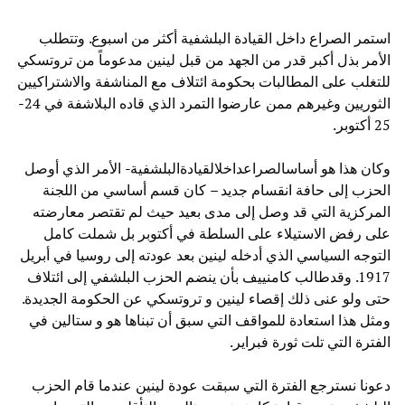
استمر الصراع داخل القيادة البلشفية أكثر من اسبوع. وتتطلب
الأمر بذل أكبر قدر من الجهد من قبل لينين مدعوماً من تروتسكي
للتغلب على المطالبات بحكومة ائتلاف مع المناشفة والاشتراكيين
الثوريين وغيرهم ممن عارضوا التمرد الذي قاده البلاشفة في 24-
25 أكتوبر.
وكان هذا هو أساسالصراعداخلالقيادةالبلشفية- الأمر الذي أوصل
الحزب إلى حافة انقسام جديد – كان قسم أساسي من اللجنة
المركزية التي قد وصل إلى مدى بعيد حيث لم تقتصر معارضته
على رفض الاستيلاء على السلطة في أكتوبر بل شملت كامل
التوجه السياسي الذي أدخله لينين بعد عودته إلى روسيا في أبريل
1917. وقدطالب كامنييف بأن ينضم الحزب البلشفي إلى ائتلاف
حتى ولو عنى ذلك إقصاء لينين و تروتسكي عن الحكومة الجديدة.
ومثل هذا استعادة للمواقف التي سبق أن تبناها هو و ستالين في
الفترة التي تلت ثورة فبراير.
دعونا نسترجع الفترة التي سبقت عودة لينين عندما قام الحزب