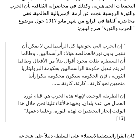
التجمعات الجماهيرية، وكذلك في محاضراته الثقافية بأن الحرب
والثورة الروسية نتجت عن أزمة الإمبريالية العالمية. ففي
محاضرة ألقاها في الرابع من شهر مايو 1917 حول موضوع
“الحرب والثورة" صرح لينين:
" إن الحرب التي يخوضها كل الرأسماليين لا يمكن أن
تنتهي بدون ثورةالعمالضد هؤلاء الرأسماليين . وطالما
أن السيطرة ظلت مجرد أقوال بدلاً من الأفعال وطالما
لم يتم تبديل حكومة الرأسماليين بحكومة البروليتاريا
الثورية ، فإن الحكومة ستكون محكومة بتكرارأننا
متجهين نحو كارثة ، كارثة، كارثة،... ...
إن الطريقة الوحيدة لإنهاء هذه الحرب هي قيام ثورة
العمال في عدة بلدان. وفيهذهالأثناءعلينا نحن خلال هذا
الوقت إنجاز التحضيرات لهذه الثورة، وعلينا دعمها."
]
13
[
كان القرارالبلشفىبالاستيلاء على السلطة دليلاً على شجاعة