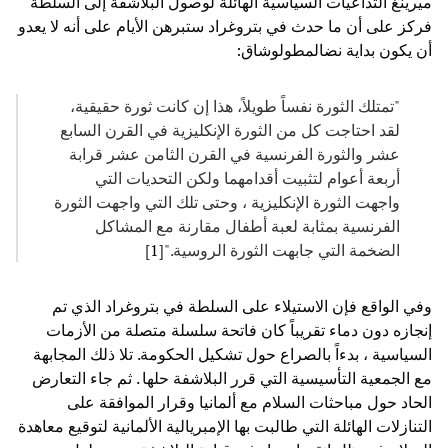
ميرينغ التداعيات السياسية الهائلة لوصول البلاشفة إلى السلطة
فركز على أن ما حدث في بتروغراد ستبرهن الأيام على أنه لا يعدو
أن يكون بداية نضالمطولوشاق:
"تمتلك الثورة نفساً طويلاً، هذا إن كانت ثورة حقيقية،
لقد احتاجت كل من الثورة الإنكليزية في القرن السابع
عشر والثورة الفرنسية في القرن الثامن عشر قرابة
أربعة أعوام لتثبيت أقدامهما ولكن التحديات التي
واجهت الثورة الإنكليزية ، وحتى تلك التي واجهت الثورة
الفرنسية بمثابة لعبة أطفال مقارنة مع المشاكل
الضخمة التي جابهت الثورة الروسية."[
1
]
وفي الواقع فإن الاستيلاء على السلطة في بتروغراد الذي تم
إنجازه دون دماء تقريباً كان فاتحة سلسلة متصلة من الأزمات
السياسية ، بدءاً بالصراع حول تشكيل الحكومة. تلا ذلك المجابهة
مع الجمعية التأسيسية التي قرر البلاشفة حلها . ثم جاء التعارض
الحاد حول مباحثات السلام مع ألمانيا وقرار الموافقة على
التنازلات الهائلة التي طالبت بها الإمبريالية الألمانية لتوقيع معاهدة