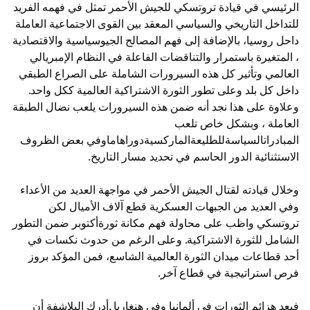
الرئيسي في قيادة تروتسكي للجيش الأحمر تمثل في فهمه الفريد
للتداخل التاريخي والسياسي المعقد بين القوى الاجتماعية العاملة
داحل روسيا، بالإضافة إلى فهم المصالح الجيوسياسية والاقتصادية
، المتغيرة باستمرار والتناقضات الفاعلة في النظام الإمبريالي
العالمي وتأثير كل هذه السيرورات الشاملة على الصراع الطبقي
داخل كل بلد وعلى تطور الثورة الاشتراكية العالمية ككل واحد.
وعلاوة على هذا نجد أنه ضمن هذه السيرورات يلعب نضال الطبقة
العاملة ، وبشكل خاص تلعب
المبادراتالسياسةللطليعةالماركسيةدوراهاماوفي بعض الظروف
الاستثنائية الدور الحاسم في تحديد مسار التاريخ.
وخلال قيادته لقتال الجيش الأحمر في مواجهة العديد من الأعداء
وفي العديد من الجبهات العسكرية قطع آلاف الأميال لكن
تروتسكي واظب على محاولة فهم مكانة ثورةأكتوبر ضمن التطور
الشامل للثورة الاشتراكية. وعلى الرغم من حدوث نكسات في
أحد قطاعات ميدان الثورة العالمية الشاسع، فمن المؤكد بروز
فرص استراتيجية في قطاع آخر.
فبعد هزائم الثورات في ألمانيا وفي هنغاريا .أدرك البلاشفة أن