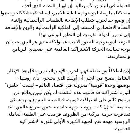
العاملة في البلدان الأمبريالية. إن انهيار النظام الذي أخذ ،
منخلالالممارساتالموضوعيةللطبقاتالامبرياليةالحاكمةشكلالحرب،هوا
إن وضع حد لحرب يتطلب الإطاحة بالطبقات الرأسمالية وإلغاء
النظام الاقتصادي المستند إلى الملكية الرأسمالية والربح بالإضافة
إلى تدمير الدولة القومية. إن التطور الواعي لهذا
النزعةالموضوعية للتطور الاجتماعيةوالاقتصادي هو الذي يجب أن
يوجه سياسة الحركة الاشتراكية العالمية على صعيدي البرنامج
والممارسة.
إذن انطلاقاً من نقطة فهم الحرب الإمبريالية من خلال هذا الإطار
الشامل يصبح من الجلي أن أولئك الذي يحتجون بأن روسيا –
بوصفها وحدة "قومية" معزولة في اقتصاد العالم – ليست " جاهزة"
لثورة اشتراكية قد فاتتهم هذه النقطة. لم يكن لينين يدافع عن
برنامج قائم على اشتراكية قومية، فبالنسبة للينين ( و تروتسكي
بطبيعة الحال) كانت روسيا جبهة حاسمة ضمن صراع عالمي. لقد
تضافرت حزمة مركبة من الظروف فرضت على الطبقة العاملة
الروسية مهمة فتح الجبهة الكبيرة الأولى للثورة الاشتراكية
العالمية.