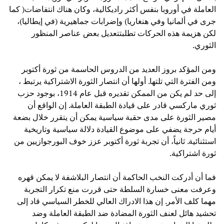
العاملة في أوروبا بنفس أكثر راديكالية، وكان هناك انتفاضات( كما
جرى في ألمانيا وفي هنغاريا) وإضرابات جماهيرية (في إيطاليا)،
لكن هزيمة هذه الحركات تطلبتتعديل بعض عناصر المنظور
الثوري.
ومن المؤكد بروز العديد من الدروس الحاسمة من ثورة أكتوبر
ومن الفترة التي تلتها. أولها أن انتصار الثورة الاشتراكية يرتبط ،
إلى حد لم يكن من الممكن تقديره قبل عام 1914، بوجود حزب
ثوري ماركسي قادر على قيادة الطبقة العاملة. إن الواقع أن
مصير الثورة على مدى حقبة سياسية يمكن أن يتقرر خلال بضعة
أيام حرجة يضفي على موضوع القيادة دلالة سياسية وتاريخية
استثنائية. ثانياً، أن تجربة ثورة أكتوبر عزز خوف البورجوازيين من
ثورة اشتراكية.
فما أن أدركت النخب الحاكمة أن انتصار البلاشفة لا يمكن قهره
وعرفت معنى خسارة السلطة حتى قررت منع تكرار التجربة
مهما كلف الأمر. إن هذا الادراك العالي للخطر السياسي قاد إلى
تحشيد هائل لعنف الثورة المضادة ضد الطبقة العاملة وضد