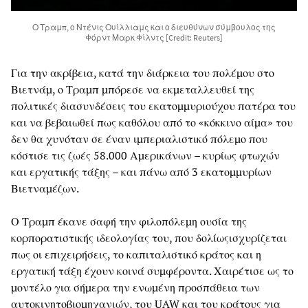
Ο Τραμπ, ο Ντένις Ουίλλιαμς και ο διευθύνων σύμβουλος της
Φόρντ Μαρκ Φίλντς [Credit: Reuters]
Για την ακρίβεια, κατά την διάρκεια του πολέμου στο
Βιετνάμ, ο Τραμπ μπόρεσε να εκμεταλλευθεί της
πολιτικές διασυνδέσεις του εκατομμυριούχου πατέρα του
και να βεβαιωθεί πως καθόλου από το «κόκκινο αίμα» του
δεν θα χυνόταν σε έναν ιμπεριαλιστικό πόλεμο που
κόστισε τις ζωές 58.000 Αμερικάνων – κυρίως φτωχών
και εργατικής τάξης – και πάνω από 3 εκατομμυρίων
Βιετναμέζων.
Ο Τραμπ έκανε σαφή την φιλοπόλεμη ουσία της
κορπορατιστικής ιδεολογίας του, που δολίωςισχυρίζεται
πως οι επιχειρήσεις, το καπιταλιστικό κράτος και η
εργατική τάξη έχουν κοινά συμφέροντα. Χαιρέτισε ως το
μοντέλο για σήμερα την ενωμένη προσπάθεια των
αυτοκινητοβιομηχανιών, του UAW και του κράτους για