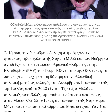
Ο Χαβιέρ Μιλέι, εκλεγμένος πρόεδρος της Αργεντινής, μιλάει
στο αρχηγείο της προεκλογικής του εκστρατείας μετά το
κλείσιμο των καλπών κατά τη διάρκεια των προκριματικών
εκλογών στο Μπουένος Άιρες της Αργεντινής, 13 Αυγούστου 2023
[AP Photo/Natacha Pisarenko]
7. Πέρυσι, τον Νοέμβριο εξελέγη στην Αργεντινή ο
φασίστας τηλεσχολιαστής Χαβιέρ Μιλέι και τον Νοέμβριο
αναδείχθηκε το αντιμουσουλμανικό «Κόμμα για την
Ελευθερία» (PVV) του Γκερτ Βίλντερς στην Ολλανδία, το
οποίο έγινε η ισχυρότερη δύναμη στην ολλανδική
πολιτική μετά τις εκλογές του Δεκεμβρίου. Πρωθυπουργός
της Ιταλίας από το 2022 είναι η Τζόρτζια Μελόνι, η
πολιτικές καταβολές της οποίας ανάγονται απευθείας
στον Μουσολίνι. Στην Ινδία, ο πρωθυπουργός Ναρέντρα
Μόντι και το φασιστικό κόμμα του Μπαρατίγια Τζανάτα