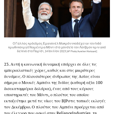
Ο Γάλλος πρόεδρος Εμανουέλ Μακρόν υποδέχεται τον Ινδό
πρωθυπουργό Ναρέντρα Μόντι στο μουσείο του Λούβρου πριν από
δείπνο στο Παρίσι, 14 Ιουλίου 2023
[AP Photo/Aurelien Morissard]
23. Αυτή η κοινωνική δυναμική υπάρχει σε όλες τις
ιμπεριαλιστικές χώρες, καθώς και στις μικρότερες
δυνάμεις. Ο πλουσιότερος άνθρωπος της Ασίας είναι
σήμερα ο Μουκές Αμπάνι της Ινδίας (καθαρή αξία 100
δισεκατομμύρια δολάρια), ένας από τους κύριους
υποστηρικτές του Μόντι, ο πλούτος του οποίου
εκτοξεύτηκε μετά τις νίκες του BJPστις τοπικές εκλογές
τον Δεκέμβριο. Ο πλούτος του Αμπάνι προέρχεται από
τον έλεγχοo που ασκεί στην RelianceIndustries, τη