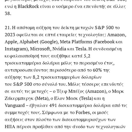
ενώ η BlackRock είναι ο νούμερο ένα επενδυτής σε άλλες
38.
21. Η απότομη αύξηση του δείκτη μετοχών S&P 500 το
2023 οφείλεται σε επτά εταιρείες τεχνολογίας: Amazon,
Apple, Alphabet (Google), Meta Platforms (Facebook και
Instagram), Microsoft, Nvidia και Tesla. Η συνδυασμένη
κεφαλαιοποίησή τους αυξήθηκε κατά 5,2
τρισεκατομμύρια δολάρια μόλις το περασμένο έτος,
αντιπροσωπεύοντας περισσότερο από το 60% της
αύξησης των 8,2 τρισεκατομμυρίων δολαρίων
του S&P 500 στο σύνολό του. Μόλις τέσσερις επενδυτές
σε αυτές τις μετοχές – ο Τζεφ Μπέζος (Amazon), ο Μαρκ
Ζάκερμπεργκ (Meta), ο Έλον Μασκ (Tesla) και η
Vanguard – έβγαλαν 491 δισεκατομμύρια δολάρια από τις
συμμετοχές τους. Σύμφωνα με το Forbes, οι μισές
αυξήσεις στον πλούτο των δισεκατομμυριούχων των
ΗΠΑ πέρυσι προήλθαν από την άνοδο των τεχνολογικών