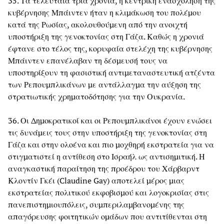
35. Τα τελευταία τρία χρόνια, η κεντρική ενασχόληση της
κυβέρνησης Μπάιντεν ήταν η κλιμάκωση του πολέμου
κατά της Ρωσίας, ακολουθούμενη από την ανοιχτή
υποστήριξη της γενοκτονίας στη Γάζα. Καθώς η χρονιά
έφτανε στο τέλος της, κορυφαία στελέχη της κυβέρνησης
Μπάιντεν επανέλαβαν τη δέσμευσή τους να
υποστηρίξουν τη φασιστική αντιμεταναστευτική ατζέντα
των Ρεπουμπλικάνων με αντάλλαγμα την αύξηση της
στρατιωτικής χρηματοδότησης για την Ουκρανία.
36. Οι Δημοκρατικοί και οι Ρεπουμπλικάνοι έχουν ενώσει
τις δυνάμεις τους στην υποστήριξη της γενοκτονίας στη
Γάζα και στην ολοένα και πιο μοχθηρή εκστρατεία για να
στιγματιστεί η αντίθεση στο Ισραήλ ως αντισημιτική. Η
αναγκαστική παραίτηση της προέδρου του Χάρβαρντ
Κλοντίν Γκέι (Claudine Gay) αποτελεί μέρος μιας
εκστρατείας πολιτικού εκφοβισμού και λογοκρισίας στις
πανεπιστημιουπόλεις, συμπεριλαμβανομένης της
απαγόρευσης φοιτητικών ομάδων που αντιτίθενται στη