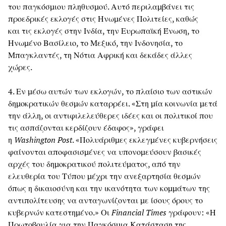
του παγκόσμιου πληθυσμού. Αυτό περιλαμβάνει τις
προεδρικές εκλογές στις Ηνωμένες Πολιτείες, καθώς
και τις εκλογές στην Ινδία, την Ευρωπαϊκή Ένωση, το
Ηνωμένο Βασίλειο, το Μεξικό, την Ινδονησία, το
Μπαγκλαντές, τη Νότια Αφρική και δεκάδες άλλες
χώρες.
4. Εν μέσω αυτών των εκλογών, το πλαίσιο των αστικών
δημοκρατικών θεσμών καταρρέει. «Στη μία κοινωνία μετά
την άλλη, οι αντιφιλελεύθερες ιδέες και οι πολιτικοί που
τις ασπάζονται κερδίζουν έδαφος», γράφει
η
Washington Post
. «Πολυάριθμες εκλεγμένες κυβερνήσεις
φαίνονται αποφασισμένες να υπονομεύσουν βασικές
αρχές του δημοκρατικού πολιτεύματος, από την
ελευθερία του Τύπου μέχρι την ανεξαρτησία θεσμών
όπως η δικαιοσύνη και την ικανότητα των κομμάτων της
αντιπολίτευσης να ανταγωνίζονται με ίσους όρους το
κυβερνών κατεστημένο.» Οι
Financial Times
γράφουν: «Η
Πρωτοβουλία για την Παγκόσμια Κατάσταση της