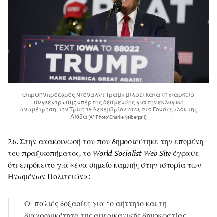
Ο πρώην πρόεδρος Ντόναλντ Τραμπ μιλάει κατά τη διάρκεια
συγκέντρωσης υπέρ της δέσμευσης για την εκλογική
αναμέτρηση, την Τρίτη 19 Δεκεμβρίου 2023, στο Γουότερλου της
Αϊόβα
[AP Photo/Charlie Neibergall]
26. Στην ανακοίνωσή του που δημοσιεύτηκε την επομένη
του πραξικοπήματος, το
World Socialist Web Site
έγραψε
ότι επρόκειτο για «ένα σημείο καμπής στην ιστορία των
Ηνωμένων Πολιτειών»:
Οι παλιές δοξασίες για το αήττητο και τη
διαχρονικότητα της αμερικανικής δημοκρατίας