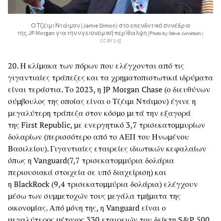
Ο Τζέιμι Ντάιμον (Jamie Dimon) στο επενδυτικό συνέδριο
της JP Morgan για την υγειονομική περίθαλψη
[Photo by Steve Jurvetson /
CC BY 2.0
]
20. Η κλίμακα των πόρων που ελέγχονται από τις
γιγαντιαίες τράπεζες και τα χρηματοπιστωτικά ιδρύματα
είναι τεράστια. Το 2023, η JP Morgan Chase (ο διευθύνων
σύμβουλος της οποίας είναι ο Τζέιμι Ντάιμον) έγινε η
μεγαλύτερη τράπεζα στον κόσμο μετά την εξαγορά
της First Republic, με ενεργητικό 3,7 τρισεκατομμυρίων
δολαρίων (περισσότερο από το ΑΕΠ του Ηνωμένου
Βασιλείου). Γιγαντιαίες εταιρείες ιδιωτικών κεφαλαίων
όπως η Vanguard(7,7 τρισεκατομμύρια δολάρια
περιουσιακά στοιχεία σε υπό διαχείριση) και
η BlackRock (9,4 τρισεκατομμύρια δολάρια) ελέγχουν
μέσω των συμμετοχών τους μεγάλα τμήματα της
οικονομίας. Από μόνη της, η Vanguard είναι ο
μεγαλύτερος μέτοχος 330 εταιρειών του δείκτη S&P 500,