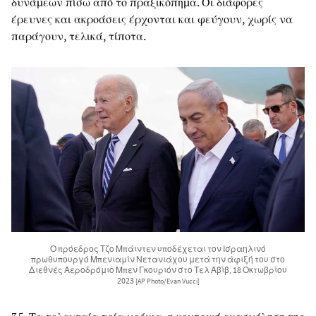
δυνάμεων πίσω από το πραξικόπημα. Οι διάφορες
έρευνες και ακροάσεις έρχονται και φεύγουν, χωρίς να
παράγουν, τελικά, τίποτα.
Ο πρόεδρος Τζο Μπάιντεν υποδέχεται τον Ισραηλινό
πρωθυπουργό Μπενιαμίν Νετανιάχου μετά την άφιξή του στο
Διεθνές Αεροδρόμιο Μπεν Γκουριόν στο Τελ Αβίβ, 18 Οκτωβρίου
2023
[AP Photo/Evan Vucci]