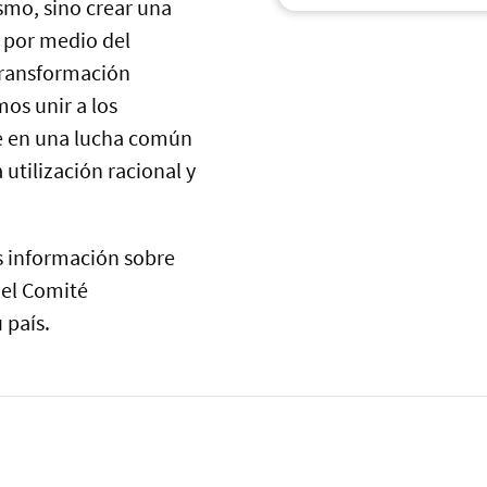
ismo, sino crear una
a por medio del
transformación
os unir a los
e en una lucha común
a utilización racional y
ás información sobre
del Comité
 país.