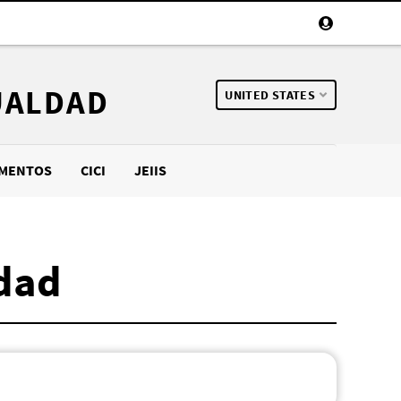
UALDAD
UNITED STATES
MENTOS
CICI
JEIIS
ldad