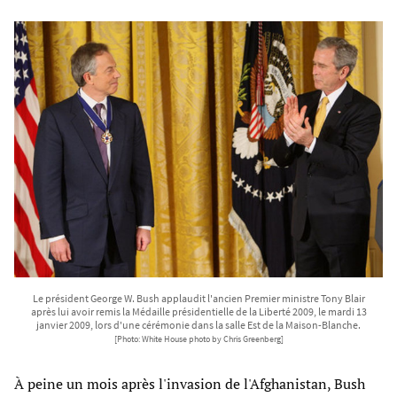
Le président George W. Bush applaudit l'ancien Premier ministre Tony Blair
après lui avoir remis la Médaille présidentielle de la Liberté 2009, le mardi 13
janvier 2009, lors d'une cérémonie dans la salle Est de la Maison-Blanche.
[Photo: White House photo by Chris Greenberg]
À peine un mois après l'invasion de l'Afghanistan, Bush