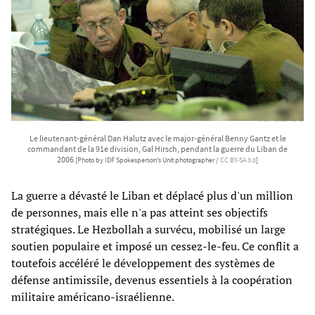
Le lieutenant-général Dan Halutz avec le major-général Benny Gantz et le
commandant de la 91e division, Gal Hirsch, pendant la guerre du Liban de
2006
[Photo by IDF Spokesperson's Unit photographer /
CC BY-SA 3.0
]
La guerre a dévasté le Liban et déplacé plus d'un million
de personnes, mais elle n'a pas atteint ses objectifs
stratégiques. Le Hezbollah a survécu, mobilisé un large
soutien populaire et imposé un cessez-le-feu. Ce conflit a
toutefois accéléré le développement des systèmes de
défense antimissile, devenus essentiels à la coopération
militaire américano-israélienne.