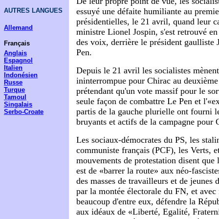
De leur propre point de vue, les socialis
essuyé une défaite humiliante au premie
AUTRES LANGUES
présidentielles, le 21 avril, quand leur 
Allemand
ministre Lionel Jospin, s'est retrouvé e
des voix, derrière le président gaulliste
Français
Pen.
Anglais
Espagnol
Italien
Depuis le 21 avril les socialistes mène
Indonésien
ininterrompue pour Chirac au deuxième 
Russe
prétendant qu'un vote massif pour le sort
Turque
Tamoul
seule façon de combattre Le Pen et l'«e
Singalais
partis de la gauche plurielle ont fourni 
Serbo-Croate
bruyants et actifs de la campagne pour 
Les sociaux-démocrates du PS, les stali
communiste français (PCF), les Verts, et
mouvements de protestation disent que l
est de «barrer la route» aux néo-fasciste
des masses de travailleurs et de jeunes d
par la montée électorale du FN, et avec 
beaucoup d'entre eux, défendre la Républ
aux idéaux de «Liberté, Egalité, Fraterni