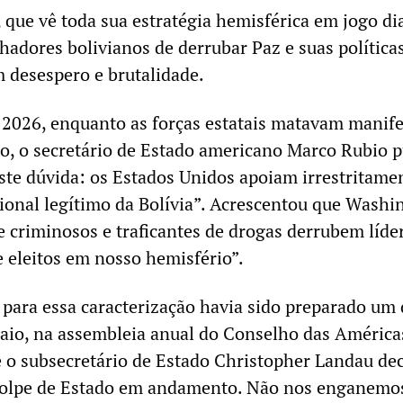
que vê toda sua estratégia hemisférica em jogo di
hadores bolivianos de derrubar Paz e suas política
m desespero e brutalidade.
2026, enquanto as forças estatais matavam manife
to, o secretário de Estado americano Marco Rubio 
ste dúvida: os Estados Unidos apoiam irrestritame
ional legítimo da Bolívia”. Acrescentou que Washi
e criminosos e traficantes de drogas derrubem líde
eleitos em nosso hemisfério”.
o para essa caracterização havia sido preparado um 
aio, na assembleia anual do Conselho das Améric
o subsecretário de Estado Christopher Landau dec
golpe de Estado em andamento. Não nos enganemo