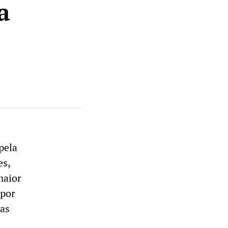
a
pela
es,
maior
 por
ras