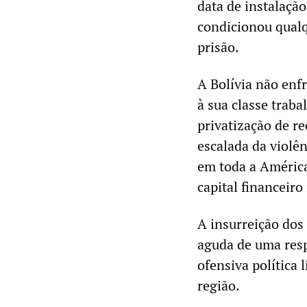
data de instalaçã
condicionou qualq
prisão.
A Bolívia não enf
à sua classe trab
privatização de re
escalada da viol
em toda a América
capital financeiro
A insurreição dos
aguda de uma res
ofensiva política 
região.