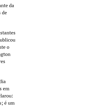
ante da
s de
stantes
publicou
nte o
ngton
res
dia
as em
larou:
s; é um