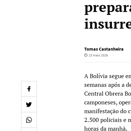
prepa
insurr
Tomas Castanheira
23 maio 2026
A Bolívia segue e
semanas após a de
Central Obrera Bo
camponeses, oper
manifestação do c
2.500 policiais e
horas da manhã.