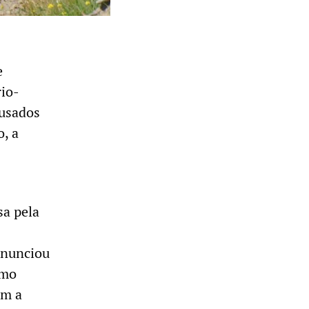
e
rio-
cusados
, a
sa pela
 anunciou
omo
em a