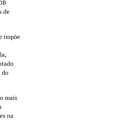
COB
s de
se impõe
la,
ntado
e do
ão mais
a
des na