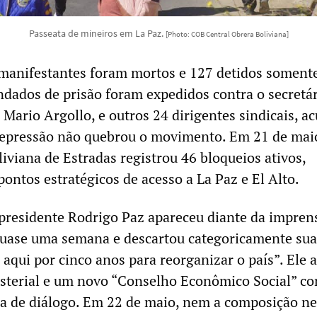
Passeata de mineiros em La Paz.
[Photo: COB Central Obrera Boliviana]
manifestantes foram mortos e 127 detidos soment
ndados de prisão foram expedidos contra o secretá
Mario Argollo, e outros 24 dirigentes sindicais, a
repressão não quebrou o movimento. Em 21 de maio
iviana de Estradas registrou 46 bloqueios ativos,
ontos estratégicos de acesso a La Paz e El Alto.
presidente Rodrigo Paz apareceu diante da impren
quase uma semana e descartou categoricamente sua
 aqui por cinco anos para reorganizar o país”. Ele
sterial e um novo “Conselho Econômico Social” c
a de diálogo. Em 22 de maio, nem a composição n