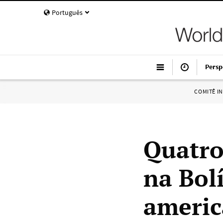
Português
Persp
COMITÊ I
Quatro
na Bol
americ