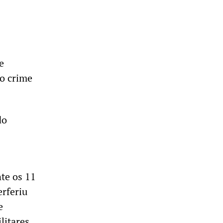
e
 o crime
do
te os 11
erferiu
e
litares