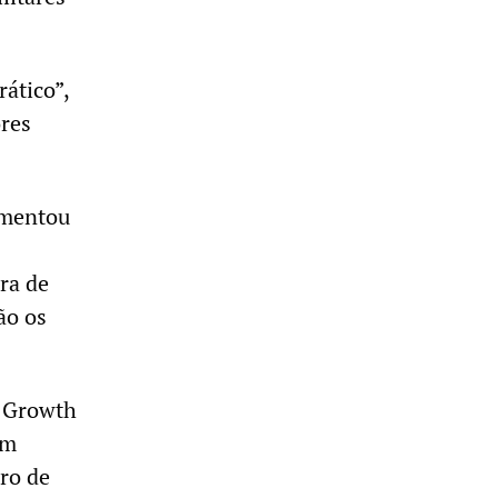
ático”,
res
ementou
ra de
ão os
d Growth
um
ro de