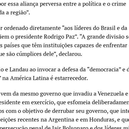
or essa aliança perversa entre a política e o crime
a a região”.
r ordenado diretamente “aos líderes do Brasil e da
em o presidente Rodrigo Paz”. “A grande divisão s
s países que têm instituições capazes de enfrentar
ue são cúmplices dele”, declarou.
o e Landau ao invocar a defesa da “democracia” e 
” na América Latina é estarrecedor.
 vem da mesmo governo que invadiu a Venezuela e
esidente em exercício, que esfomeia deliberadamen
s com o objetivo de derrubar seu governo, que int
eições recentes na Argentina e em Honduras, e qu
persecução penal de Jair Bolsonaro e dos líderes mi