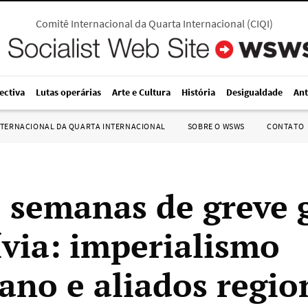
Comitê Internacional da Quarta Internacional
(
CIQI
)
ectiva
Lutas operárias
Arte e Cultura
História
Desigualdade
Ant
NTERNACIONAL DA QUARTA INTERNACIONAL
SOBRE O WSWS
CONTATO
 semanas de greve 
ívia: imperialismo
ano e aliados regio