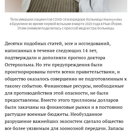
Тела умерших пациентов COVID-19 в коридоре больницы Maimonides
в Бруклине во время первой вспышки в марте 2020 года в Нью-Йорке.
Этим снимком поделилась с прессой медсестра больницы.
Десятки подобных статей, эссе и исследований,
написанных в течение следующих 14 лет,
подтверждали и дополняли прогноз доктора
Остерхольма. Но эти предупреждения были
проигнорированы почти всеми правительствами, и
общество оказалось совершенно не подготовленным к
такому событию. Финансовые ресурсы, необходимые
для противодействия этой опасности, не были
предоставлены. Вместо этого триллионы долларов
были закачаны на финансовые рынки и в постоянно
растущие военные бюджеты. Необузданное
разрушение важнейших экосистем сделало общество
все более уязвимым для зоонозной передачи. Запасы