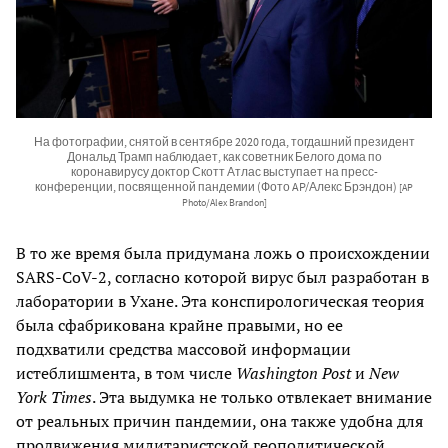
На фотографии, снятой в сентябре 2020 года, тогдашний президент
Дональд Трамп наблюдает, как советник Белого дома по
коронавирусу доктор Скотт Атлас выступает на пресс-
конференции, посвященной пандемии (Фото AP/Алекс Брэндон)
[AP
Photo/Alex Brandon]
В то же время была придумана ложь о происхождении
SARS-CoV-2, согласно которой вирус был разработан в
лаборатории в Ухане. Эта конспирологическая теория
была сфабрикована крайне правыми, но ее
подхватили средства массовой информации
истеблишмента, в том числе
Washington Post
и
New
York Times
. Эта выдумка не только отвлекает внимание
от реальных причин пандемии, она также удобна для
продвижения милитаристской геополитической