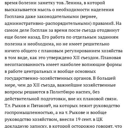
время болезни заметку тов. Ленина, в которой
высказывается мысль о необходимости наделения
Госплана даже законодательными (вернее,
административно-распорядительными) правами8. На
самом деле Госплан за время после съезда отодвинут
еще более назад. Его работа по отдельным заданиям
полезна и необходима, но не имеет решительно
ничего общего с плановым регулированием хозяйства
в том виде, как это утверждено XII съездом. Плановая
несогласованность имеет наиболее вопиющие формы
в работе центральных и вообще основных
государственно-хозяйственных органов. В большей
мере, чем до XII съезда, важнейшие хозяйственные
вопросы решаются в Политбюро наспех, без
действительной подготовки, вне их плановой связи.
Т.т. Рыков и Пятаков9, на которых лежит руководство
госпромышленностью, а на т. Рыкове и вообще
руководство хозяйством, внесли 19 сент. в ЦК
докладную записку, в которой осторожно говорят, что