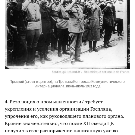
Троцкий (стоит в центре), на Третьем Конгрессе Коммунистического
Интернационала, июнь-июль 1921 года
4. Резолюция о промышленности7 требует
укрепления и усиления организации Госплана,
упрочения его, как руководящего планового органа.
Крайне знаменательно, что после XII съезда ЦК
получил в свое распоряжение написанную уже во