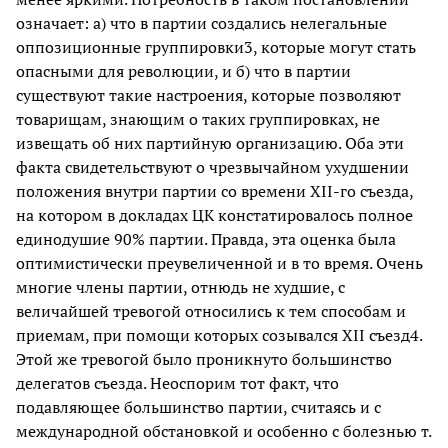
означает: а) что в партии создались нелегальные
оппозиционные группировки3, которые могут стать
опасными для революции, и б) что в партии
существуют такие настроения, которые позволяют
товарищам, знающим о таких группировках, не
извещать об них партийную организацию. Оба эти
факта свидетельствуют о чрезвычайном ухудшении
положения внутри партии со времени XII-го съезда,
на котором в докладах ЦК констатировалось полное
единодушие 90% партии. Правда, эта оценка была
оптимистически преувеличенной и в то время. Очень
многие члены партии, отнюдь не худшие, с
величайшей тревогой относились к тем способам и
приемам, при помощи которых созывался XII съезд4.
Этой же тревогой было проникнуто большинство
делегатов съезда. Неоспорим тот факт, что
подавляющее большинство партии, считаясь и с
международной обстановкой и особенно с болезнью т.