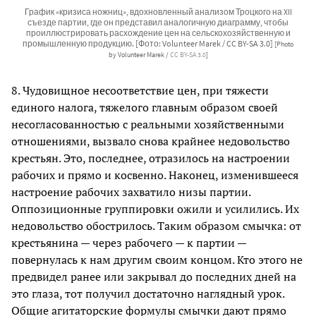
График «кризиса ножниц», вдохновленный анализом Троцкого на XII
съезде партии, где он представил аналогичную диаграмму, чтобы
проиллюстрировать расхождение цен на сельскохозяйственную и
промышленную продукцию. [Фото: Volunteer Marek / CC BY-SA 3.0]
[Photo
by Volunteer Marek /
CC BY-SA 3.0
]
8. Чудовищное несоответствие цен, при тяжести
единого налога, тяжелого главным образом своей
несогласованностью с реальными хозяйственными
отношениями, вызвало снова крайнее недовольство
крестьян. Это, последнее, отразилось на настроении
рабочих и прямо и косвенно. Наконец, изменившееся
настроение рабочих захватило низы партии.
Оппозиционные группировки ожили и усилились. Их
недовольство обострилось. Таким образом смычка: от
крестьянина — через рабочего — к партии —
повернулась к нам другим своим концом. Кто этого не
предвидел ранее или закрывал до последних дней на
это глаза, тот получил достаточно наглядный урок.
Общие агитаторские формулы смычки дают прямо