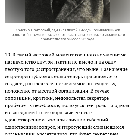
Христиан Раковский, один из ближайших единомышленников
Троцкого, был смещен со своего поста главы советского украинского
правительства в июле 1923 года
10. В самый жестокий момент военного коммунизма
назначенство внутри партии не имело и на одну
десятую того распространения, что ныне. Назначение
секретарей губкомов стало теперь правилом. Это
создает для секретаря независимое, по существу,
положение от местной организации. В случае
оппозиции, критики, недовольства секретарь
прибегает к переброске, пользуясь центром. На одном
из заседаний Политбюро заявлялось с
удовлетворением, что при слиянии губерний
единственный вопрос, интересующий сливающиеся
организации, касается того, кто будет секретарем