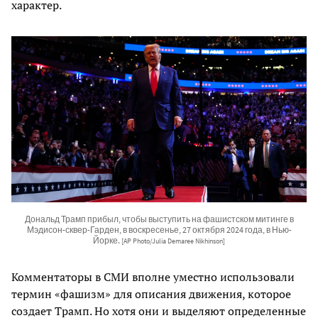
характер.
Дональд Трамп прибыл, чтобы выступить на фашистском митинге в
Мэдисон-сквер-Гарден, в воскресенье, 27 октября 2024 года, в Нью-
Йорке.
[AP Photo/Julia Demaree Nikhinson]
Комментаторы в СМИ вполне уместно использовали
термин «фашизм» для описания движения, которое
создает Трамп. Но хотя они и выделяют определенные