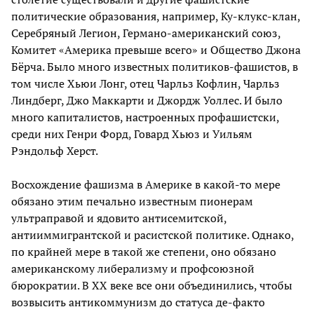
политические образования, например, Ку-клукс-клан,
Серебряный Легион, Германо-американский союз,
Комитет «Америка превыше всего» и Общество Джона
Бёрча. Было много известных политиков-фашистов, в
том числе Хьюи Лонг, отец Чарльз Кофлин, Чарльз
Линдберг, Джо Маккарти и Джордж Уоллес. И было
много капиталистов, настроенных профашистски,
среди них Генри Форд, Говард Хьюз и Уильям
Рэндольф Херст.
Восхождение фашизма в Америке в какой-то мере
обязано этим печально известным пионерам
ультраправой и ядовито антисемитской,
антииммигрантской и расистской политике. Однако,
по крайней мере в такой же степени, оно обязано
американскому либерализму и профсоюзной
бюрократии. В XX веке все они объединились, чтобы
возвысить антикоммунизм до статуса де-факто