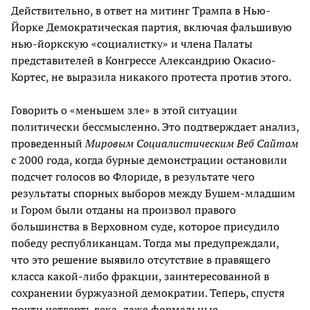
Действительно, в ответ на митинг Трампа в Нью-
Йорке Демократическая партия, включая фальшивую
нью-йоркскую «социалистку» и члена Палаты
представителей в Конгрессе Александрию Окасио-
Кортес, не выразила никакого протеста против этого.
Говорить о «меньшем зле» в этой ситуации
политически бессмысленно. Это подтверждает анализ,
проведенный
Мировым Социалистическим Веб Сайтом
с 2000 года, когда бурные демонстрации остановили
подсчет голосов во Флориде, в результате чего
результаты спорных выборов между Бушем-младшим
и Гором были отданы на произвол правого
большинства в Верховном суде, которое присудило
победу республиканцам. Тогда мы предупреждали,
что это решение выявило отсутствие в правящего
класса какой-либо фракции, заинтересованной в
сохранении буржуазной демократии. Теперь, спустя
почти четверть века, даже формальные