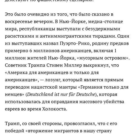
Это было очевидно из того, что было сказано в
воскресенье вечером. В Нью-Йорке, медиа-столице
мира, республиканцы выступали с безудержными
расистскими и антииммигрантскими тирадами. Один
из выступавших назвал Пуэрто-Рико, родину предков
примерно 6 миллионов американцев, включая 1
миллион жителей Нью-Йорка, «мусорным островом».
Советник Трампа Стивен Миллер выкрикнул, что
«Америка для американцев и только для
американцев», — лозунг, который является прямым
переводом нацистской мантры «Германия только для
немцев» (
Deutschland
ist
nur
für
Deutsche
), которая
использовалась для оправдания массового убийства
евреев во время Холокоста.
Трамп, со своей стороны, провозгласил, что с его
победой «вторжение мигрантов в нашу страну