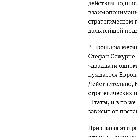
действия подпис
взаимопонимани
стратегическом п
дальнейшей подд
В прошлом меся
Стефан Сежурне 
«двадцати одном
нуждается Европ
Действительно, 
стратегических 
Штаты, и в то ж
зависит от поста
Признавая эти р
страны», аноним