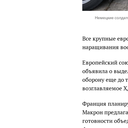
Немецкие солдаты
Все крупные ев
наращивания во
Европейский сою
объявила о выде
оборону еще до 
возглавляемое Х
Франция планиру
Макрон предлагае
готовности объе