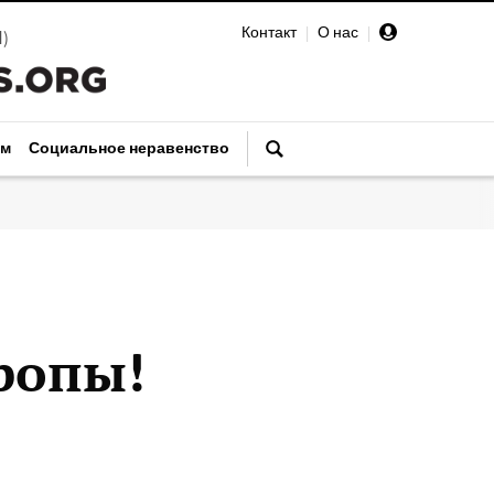
Контакт
|
О нас
|
И
)
зм
Социальное неравенство
ропы!