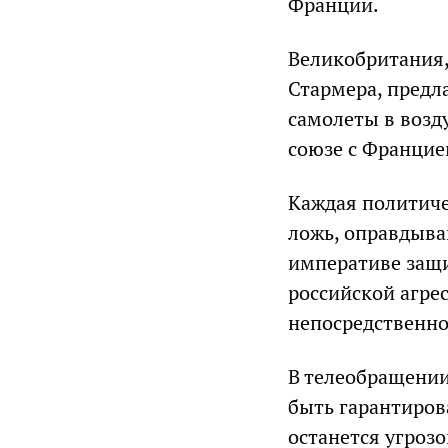
Франции.
Великобритания,
Стармера, предла
самолеты в возд
союзе с Францие
Каждая политиче
ложь, оправдыва
императиве защи
российской агрес
непосредственно
В телеобращении
быть гарантиров
останется угроз