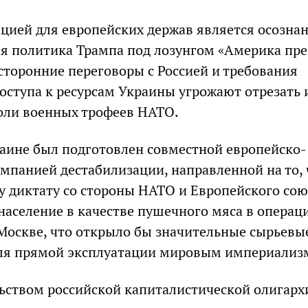
цией для европейских держав является осозна
яя политика Трампа под лозунгом «Америка пр
осторонние переговоры с Россией и требования
оступа к ресурсам Украины угрожают отрезать и
оли военных трофеев НАТО.
аине был подготовлен совместной европейско-
мпанией дестабилизации, направленной на то,
у диктату со стороны НАТО и Европейского сою
 население в качестве пушечного мяса в операц
Москве, что открыло бы значительные сырьевы
для прямой эксплуатации мировым империализ
ьством российской капиталистической олигарх