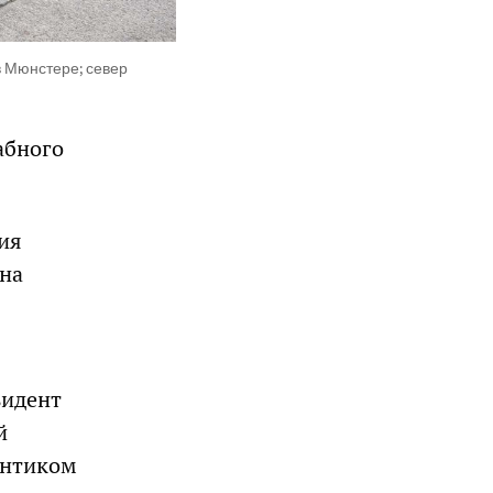
в Мюнстере; север
абного
ия
 на
зидент
й
онтиком