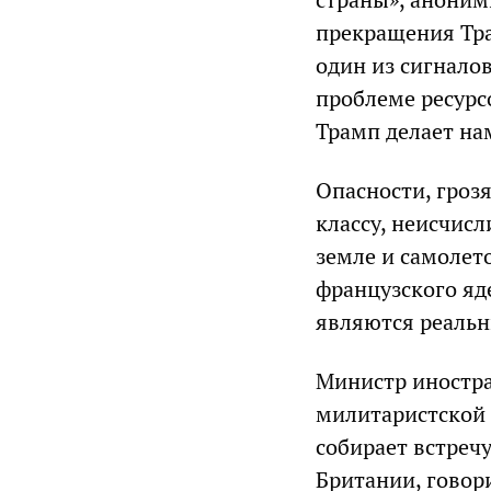
прекращения Тра
один из сигнало
проблеме ресурсо
Трамп делает на
Опасности, гроз
классу, неисчис
земле и самолет
французского яд
являются реальн
Министр иностра
милитаристской 
собирает встреч
Британии, говор