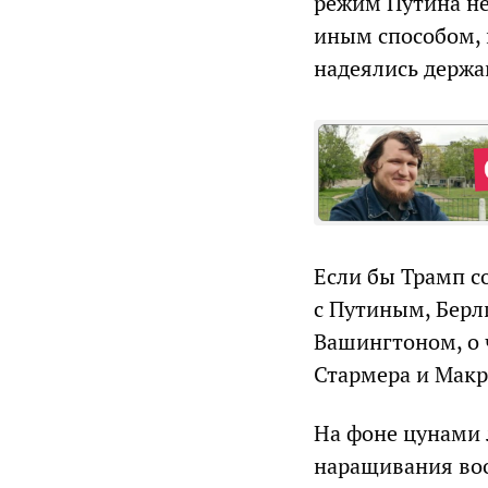
режим Путина не
иным способом, 
надеялись держ
Если бы Трамп с
с Путиным, Берл
Вашингтоном, о 
Стармера и Макр
На фоне цунами 
наращивания воо