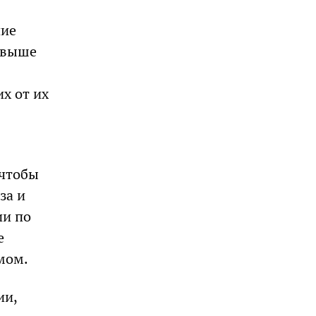
ние
евыше
х от их
 чтобы
за и
ии по
е
мом.
ии,