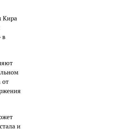
м Кира
и
 в
няют
альном
 от
оржения
ожет
стала и