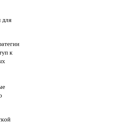
ы для
ратегии
туп к
ых
ые
о
ской