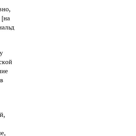
вно,
 [на
нальд
у
ской
ние
ов
й,
е,