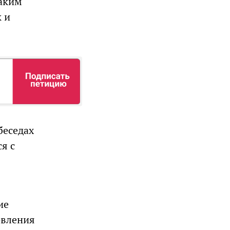
каким
 и
беседах
я с
ие
овления