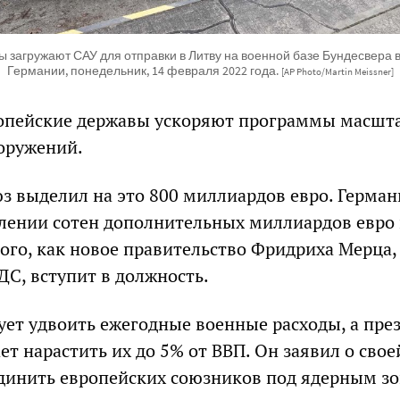
 загружают САУ для отправки в Литву на военной базе Бундесвера 
Германии, понедельник, 14 февраля 2022 года.
[AP Photo/Martin Meissner]
ропейские державы ускоряют программы масшт
оружений.
з выделил на это 800 миллиардов евро. Герман
лении сотен дополнительных миллиардов евро
того, как новое правительство Фридриха Мерца,
ДС, вступит в должность.
ет удвоить ежегодные военные расходы, а пре
т нарастить их до 5% от ВВП. Он заявил о свое
динить европейских союзников под ядерным з