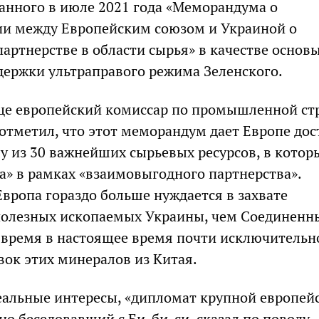
анного в июле 2021 года «Меморандума о
и между Европейским союзом и Украиной о
артнерстве в области сырья» в качестве основ
ержки ультраправого режима Зеленского.
це европейский комиссар по промышленной ст
отметил, что этот меморандум дает Европе дос
у из 30 важнейших сырьевых ресурсов, в котор
а» в рамках «взаимовыгодного партнерства».
Европа гораздо больше нуждается в захвате
полезных ископаемых Украины, чем Соединенн
е время в настоящее время почти исключительн
вок этих минералов из Китая.
еальные интересы, «дипломат крупной европей
но беседовавший с Би-би-си, сказал по поводу