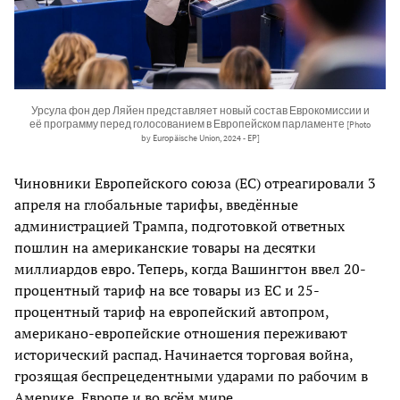
Урсула фон дер Ляйен представляет новый состав Еврокомиссии и
её программу перед голосованием в Европейском парламенте
[Photo
by Europäische Union, 2024 - EP]
Чиновники Европейского союза (ЕС) отреагировали 3
апреля на глобальные тарифы, введённые
администрацией Трампа, подготовкой ответных
пошлин на американские товары на десятки
миллиардов евро. Теперь, когда Вашингтон ввел 20-
процентный тариф на все товары из ЕС и 25-
процентный тариф на европейский автопром,
американо-европейские отношения переживают
исторический распад. Начинается торговая война,
грозящая беспрецедентными ударами по рабочим в
Америке, Европе и во всём мире.