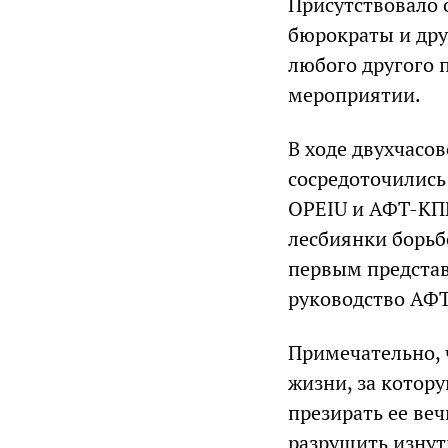
Присутствовало 
бюрократы и дру
любого другого 
мероприятии.
В ходе двухчасо
сосредоточились
OPEIU и АФТ-КПП
лесбиянки борьбе
первым представ
руководство АФ
Примечательно, ч
жизни, за котор
презирать ее веч
разрушить изнут