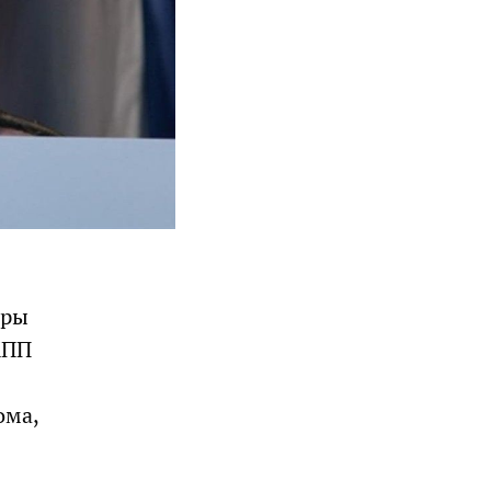
иры
КПП
ома,