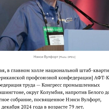
Нэнси Вулфорт
[Photo: OPEIU]
мая, в главном холле национальной штаб-кварт
ериканской профсоюзной конфедерации] АФТ-
федерация труда — Конгресс промышленных
ашингтоне, округ Колумбия, напротив Белого д
тное собрание, посвященное Нэнси Вулфорт,
декабря 2024 года в возрасте 79 лет.