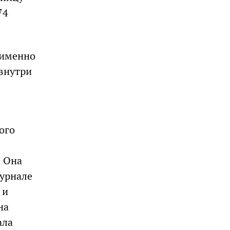
74
 именно
внутри
ого
. Она
журнале
 и
на
ала