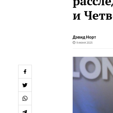
рассл
и Чет
Дэвид Норт
9 июня 2025