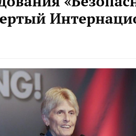
едования «Безопас
вертый Интернаци