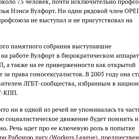
около 75 человек, почти исключительно профс
зья Нэнси Вулфорт. Ни один рядовой член OPE
профсоюза не выступал и не присутствовал на
вого памятного собрания выступавшие
 на работе Вулфорт в бюрократическом аппарат
, а также на ее приверженности как открытой
 за права гомосексуалистов. В 2005 году она ст
ителем ЛГБТ-сообщества, избранным в национ
Т-КПП.
то ни в одной из речей не упоминалась та част
ую социалистическое движение будет помнить и
но. Речь идет про ее ключевую роль в попытке
ри Рабочую лигу (Workers League), предшестве