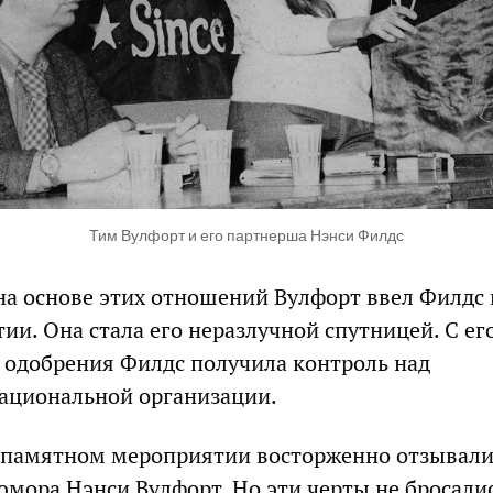
Тим Вулфорт и его партнерша Нэнси Филдс
а основе этих отношений Вулфорт ввел Филдс 
ии. Она стала его неразлучной спутницей. С ег
 одобрения Филдс получила контроль над
ациональной организации.
 памятном мероприятии восторженно отзывали
юмора Нэнси Вулфорт. Но эти черты не бросали