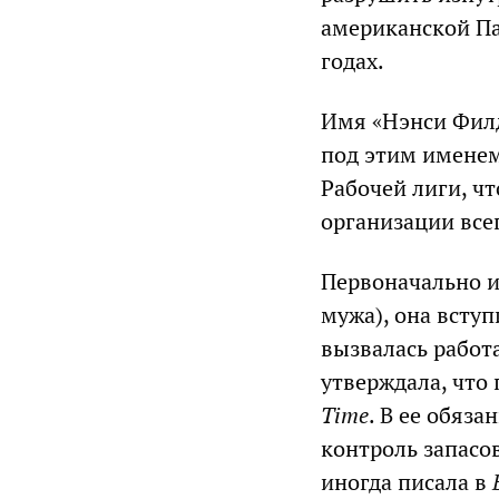
американской Па
годах.
Имя «Нэнси Филд
под этим именем
Рабочей лиги, ч
организации всег
Первоначально и
мужа), она вступ
вызвалась работ
утверждала, что 
Time
. В ее обяз
контроль запасо
иногда писала в