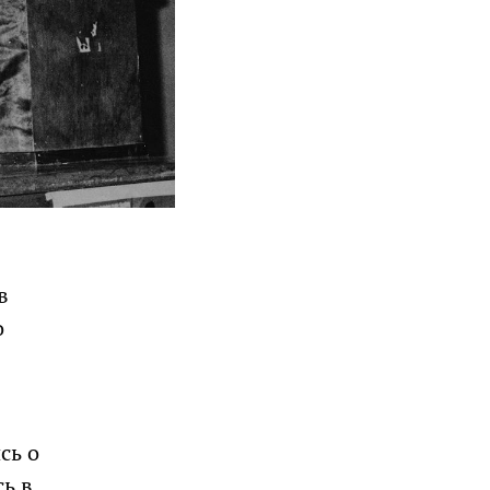
в
о
сь о
сь в