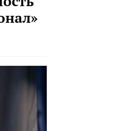
ность
онал»