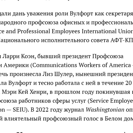
али дань уважения роли Вулфорт как секретаря
народного профсоюза офисных и профессионал
ce and Professional Employees International Unio
Национального исполнительного совета АФТ-КП
 Ларри Коэн, бывший президент Профсоюза
и Америки (Communications Workers of America
ечь произнесла Лиз Шулер, нынешний президе
ла Вулфорт и тесно работала с ней в течение 20 
 Мэри Кей Хенри, в прошлом году покинувшая 
союза работников сферы услуг (Service Employe
ion — SEIU). В 2022 году журнал
Washingtonian
оп
ый влиятельный профсоюзный голос в Белом д