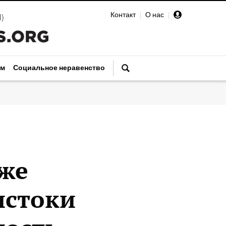
Контакт
|
О нас
|
И
)
зм
Социальное неравенство
кже
истоки