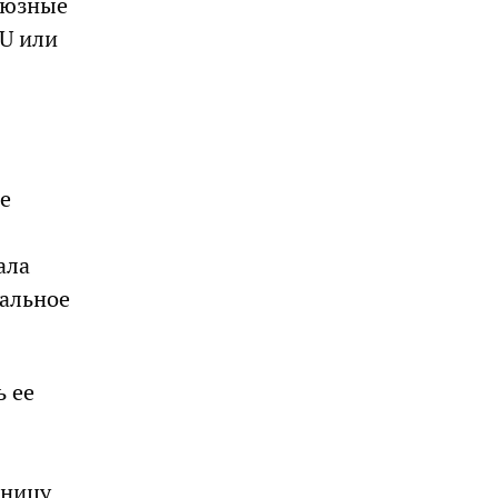
оюзные
IU или
е
ала
альное
ь ее
нницу