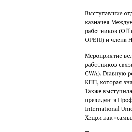
Выступавшие отд
казначея Между
работников (Offi
OPEIU) и члена 
Мероприятие вел
работников связ
CWA). Главную р
КПП, которая зна
Также выступила
президента Проф
International Un
Хенри как «сам