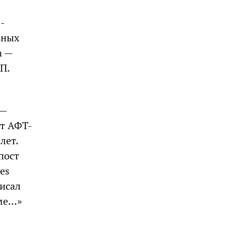
-
ьных
n —
П.
 —
нт АФТ-
лет.
пост
es
исал
оме…»