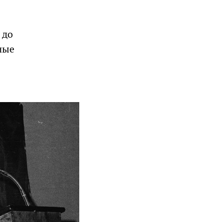
 до
ные