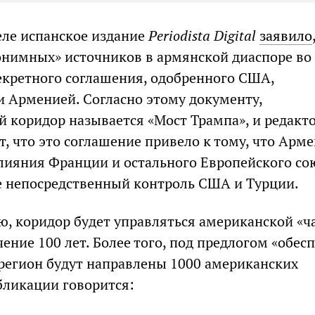
ле испанское издание
Periodista Digital
заявило
онимных» источников в армянской диаспоре во
екретного соглашения, одобренного США,
 Арменией. Согласно этому документу,
 коридор называется «Мост Трампа», и редакт
т, что это соглашение привело к тому, что Арм
лияния Франции и остального Европейского со
е непосредственный контроль США и Турции.
ю, коридор будет управляться американской «ч
ение 100 лет. Более того, под предлогом «обес
 регион будут направлены 1000 американских
бликации говорится: