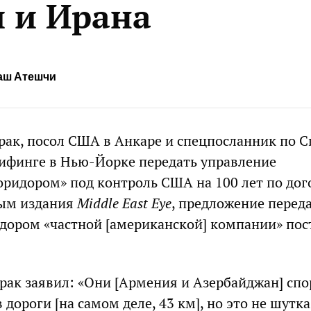
и и Ирана
аш Атешчи
рак, посол США в Анкаре и спецпосланник по С
ифинге в Нью-Йорке передать управление
оридором» под контроль США на 100 лет по дог
ным издания
Middle
East
Eye
, предложение перед
дором «частной [американской] компании» пос
рак заявил: «Они [Армения и Азербайджан] спо
 дороги [на самом деле, 43 км], но это не шутка