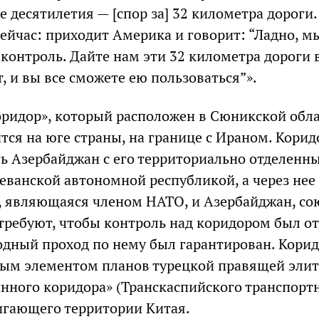
 десятилетия — [спор за] 32 километра дороги.
сейчас: приходит Америка и говорит: “Ладно, м
 контроль. Дайте нам эти 32 километра дороги 
т, и вы все сможете ею пользоваться”».
оридор», который расположен в Сюникской обл
тся на юге страны, на границе с Ираном. Корид
ь Азербайджан с его территориально отделенн
еванской автономной республикой, а через нее 
, являющаяся членом НАТО, и Азербайджан, со
требуют, чтобы контроль над коридором был от
одный проход по нему был гарантирован. Кори
вым элементом планов турецкой правящей эли
нного коридора» (Транскаспийского транспорт
игающего территории Китая.