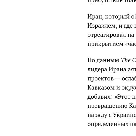
Иран, который о
Израилем, и где
отреагировал на
прикрытием «ча
По данным
The
C
лидера Ирана ая
проектов — осла
Кавказом и окру
добавил: «Этот 
превращению Кав
наряду с Украин
определенных па