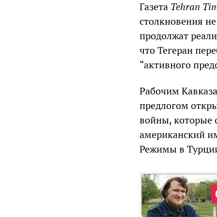
Газета
Tehran
Ti
столкновения не
продолжат реали
что Тегеран пер
“активного пред
Рабочим Кавказа
предлогом откры
войны, которые 
американский и
Режимы в Турции