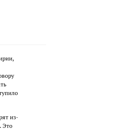
ирии,
овору
ать
тупило
рят из-
. Это