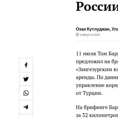
Росси
Озан Кутлуджан
,
Ул
1 августа 2025
11 июля Том Бар
предложил на бр
«Зангезурским к
аренды. По дан
управление кори
от Турции.
На брифинге Бар
за 32 километров