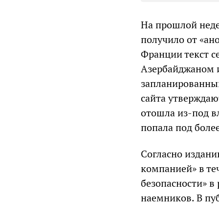
На прошлой неде
получило от «ан
Франции текст с
Азербайджаном и
запланированный
сайта утверждаю
отошла из-под в
попала под боле
Согласно издани
компанией» в теч
безопасности» в
наемников. В пу