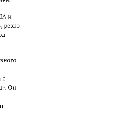
ША и
, резко
од
овного
 с
ц». Он
ан