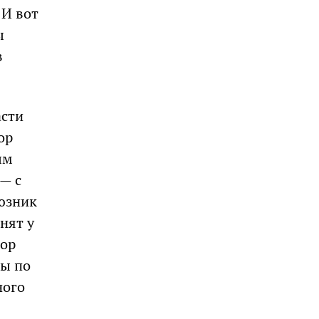
 И вот
ы
в
асти
ор
ым
— с
юзник
нят у
дор
ты по
ного