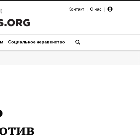
Контакт
|
О нас
|
И
)
зм
Социальное неравенство
о
ротив