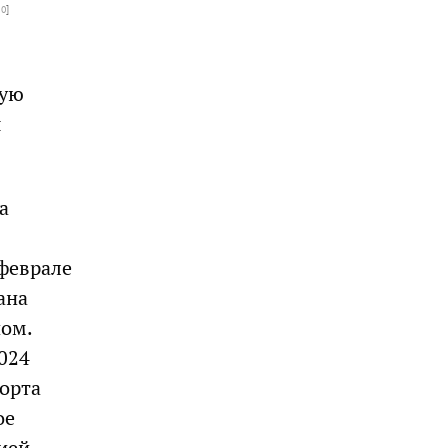
.0
]
ную
я
а
феврале
ана
ом.
2024
порта
ое
ией.