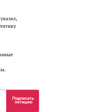
указал,
олитику
вавые
ны.