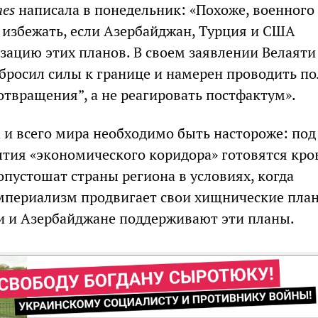
mes
написала в понедельник: «Похоже, военного
 избежать, если Азербайджан, Турция и США
зацию этих планов. В своем заявлении Велаяти 
ебросил силы к границе и намерен проводить п
отвращения”, а не реагировать постфактум».
 и всего мира необходимо быть настороже: под
тия «экономического коридора» готовятся кро
опустошат страны региона в условиях, когда
мпериализм продвигает свои хищнические пла
 и Азербайджане поддерживают эти планы.