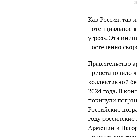
З
Как Россия, так
потенциальное в
угрозу. Эта иниц
постепенно
свор
Правительство 
приостановило ч
коллективной бе
2024 года. В кон
покинули погран
Российские погра
году российские
Армении и Нагор
присутствие толь