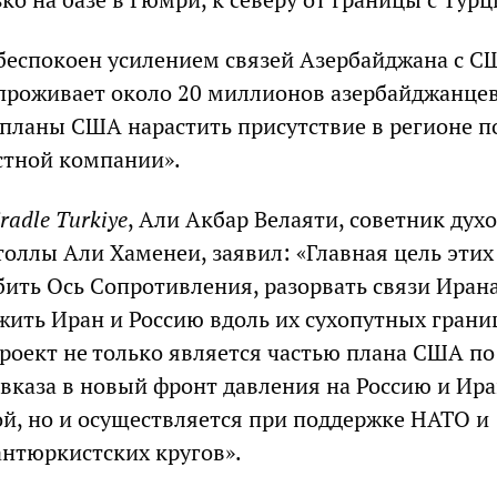
беспокоен усилением связей Азербайджана с С
 проживает около 20 миллионов азербайджанцев
 планы США нарастить присутствие в регионе п
стной компании».
radle
Turkiye
, Али Акбар Велаяти, советник дух
толлы Али Хаменеи, заявил: «Главная цель этих
бить Ось Сопротивления, разорвать связи Ирана
жить Иран и Россию вдоль их сухопутных грани
проект не только является частью плана США по
каза в новый фронт давления на Россию и Ир
ой, но и осуществляется при поддержке НАТО и
нтюркистских кругов».