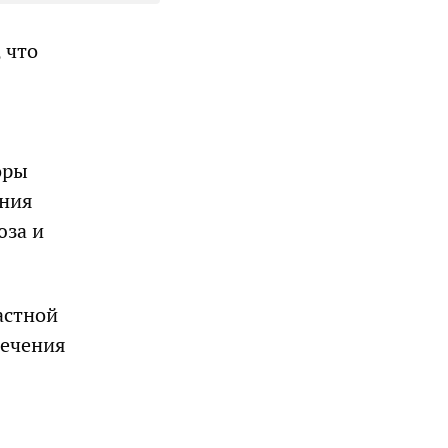
, что
оры
ения
юза и
астной
печения