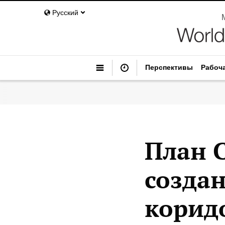
Русский
Перспективы
Рабоч
План 
созда
корид