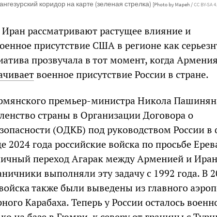
ангезурский коридор на карте (зеленая стрелка)
[Photo by Mapeh /
CC BY-SA 4
 и Иран рассматривают растущее влияние и
оенное присутствие США в регионе как серьез
иатива прозвучала в тот момент, когда Армени
ачивает
военное присутствие России в стране.
армянского премьер-министра Никола Пашинян
ленство страны в Организации Договора о
зопасности (ОДКБ) под руководством России в 
це 2024 года российские войска по просьбе Ерев
ичный переход Агарак между Арменией и Иран
ничники выполняли эту задачу с 1992 года. В 
 войска также были выведены из главного аэро
ного Карабаха. Теперь у России осталось военн
ко на базе в Гюмри, к северу от границы с Турц