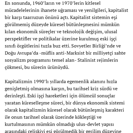
En sonunda, 1960’ların ve 1970’lerin kitlesel
mücadelelerinin ihanete uğraması ve yenilgileri, kapitalist
bir karşı taarruzun önünü açtı. Kapitalist sistemin eşi
görülmemiş düzeyde küresel bütünleşmesini mümkün
kılan ekonomik süreçler ve teknolojik değişim, ulusal
perspektifler ve politikalar üzerine kurulmuş eski işçi
sınıfı örgütlerini tuzla buz etti. Sovyetler Birliği’nde ve
Doğu Avrupa’da -müflis anti-Marksist bir milliyetçi sahte
sosyalizm programını temel alan- Stalinist rejimlerin
çökmesi, bu sürecin ürünüydü.
Kapitalizmin 1990’lı yıllarda egemenlik alanını hızla
genişletmiş olmasına karşın, bu tarihsel kriz sürdü ve
derinleşti. Eski işçi hareketleri için ölümcül sonuçlar
yaratan küreselleşme süreci, bir dünya ekonomik sistemi
olarak kapitalizmin küresel olarak bütünleşmiş karakteri
ile onun tarihsel olarak üzerinde kökleştiği ve
kurtulmasının mümkün olmadığı ulus-devlet yapısı
arasındaki çelişkiyi eşi görülmedik bir gerilim düzeyine