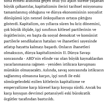
sona ermesi arasında geçen otuz yılı aşkın sürede yaşanan
büyük çalkantılar, kapitalizmin ilerici tarihsel misyonunu
tamamlanmış olduğunu ve dünya ekonomisinin sosyalist
dönüşümü için nesnel önkoşulların ortaya çıktığını
gösterdi. Kapitalizm, on yıllarca süren bu kriz dönemini,
çok büyük ölçüde, işçi sınıfının kitlesel partilerinin ve
örgütlerinin; en başta da sosyal demokrat ve komünist
partilerle sendikaların hataları ve ihanetleri sayesinde
atlatıp hayatta kalmayı başardı. Onların ihanetleri
olmaksızın, dünya kapitalizminin II. Dünya Savaşı
sonrasında - ABD’nin elinde var olan büyük kaynaklardan
yararlanmasına rağmen - yeniden istikrara kavuşması
mümkün olmayacaktı. Aslında, savaş sonrasında istikrarın
sağlanmış olmasına karşın, işçi sınıfı ile eski
sömürgelerdeki ezilen kitlelerin kapitalizme ve
emperyalizme karşı küresel karşı koyuşu sürdü. Ancak bu
karşı koyuşun devrimci potansiyeli eski bürokratik
örgütler tarafından bastırıldı.