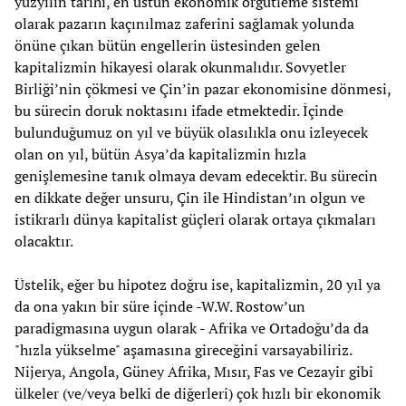
yüzyılın tarihi, en üstün ekonomik örgütleme sistemi
olarak pazarın kaçınılmaz zaferini sağlamak yolunda
önüne çıkan bütün engellerin üstesinden gelen
kapitalizmin hikayesi olarak okunmalıdır. Sovyetler
Birliği’nin çökmesi ve Çin’in pazar ekonomisine dönmesi,
bu sürecin doruk noktasını ifade etmektedir. İçinde
bulunduğumuz on yıl ve büyük olasılıkla onu izleyecek
olan on yıl, bütün Asya’da kapitalizmin hızla
genişlemesine tanık olmaya devam edecektir. Bu sürecin
en dikkate değer unsuru, Çin ile Hindistan’ın olgun ve
istikrarlı dünya kapitalist güçleri olarak ortaya çıkmaları
olacaktır.
Üstelik, eğer bu hipotez doğru ise, kapitalizmin, 20 yıl ya
da ona yakın bir süre içinde -W.W. Rostow’un
paradigmasına uygun olarak - Afrika ve Ortadoğu’da da
"hızla yükselme" aşamasına gireceğini varsayabiliriz.
Nijerya, Angola, Güney Afrika, Mısır, Fas ve Cezayir gibi
ülkeler (ve/veya belki de diğerleri) çok hızlı bir ekonomik