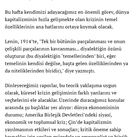
Bu hafta kendimizi adayacağımız en önemli görev, dünya
kapitalizminin hızla gelişmekte olan krizinin temel
özelliklerinin ana hatlarını ortaya koymak olacak.
Lenin, 1914’te, "Tek bir bütünün parçalanması ve onun
çelişkili parçalarının kavranması... diyalektiğin özünü
oluşturur (bu diyalektiğin ‘temellerinden’ biri, eğer
temelinin kendisi değilse, başta gelen özelliklerinden ya
da niteliklerinden biridir)," diye yazmıştı.
Dinleyeceğimiz raporlar, bu teorik yaklaşıma uygun
olarak, küresel krizin gelişiminin farklı yanlarını ve
veçhelerini ele alacaklar. Üzerinde duracağımız konular
arasında şu başlıklar yer alıyor: dünya ekonomisinin
durumu; Amerika Birleşik Devletleri’ndeki siyasi,
ekonomik ve toplumsal kriz; Çin’de kapitalizmin
yayılmasının etkileri ve sonuçları; kritik öneme sahip
kaynaklar için verilen mücadele ve emperyalist ve büyük