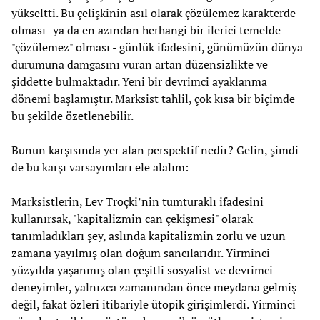
yükseltti. Bu çelişkinin asıl olarak çözülemez karakterde
olması -ya da en azından herhangi bir ilerici temelde
"çözülemez" olması - günlük ifadesini, günümüzün dünya
durumuna damgasını vuran artan düzensizlikte ve
şiddette bulmaktadır. Yeni bir devrimci ayaklanma
dönemi başlamıştır. Marksist tahlil, çok kısa bir biçimde
bu şekilde özetlenebilir.
Bunun karşısında yer alan perspektif nedir? Gelin, şimdi
de bu karşı varsayımları ele alalım:
Marksistlerin, Lev Troçki’nin tumturaklı ifadesini
kullanırsak, "kapitalizmin can çekişmesi" olarak
tanımladıkları şey, aslında kapitalizmin zorlu ve uzun
zamana yayılmış olan doğum sancılarıdır. Yirminci
yüzyılda yaşanmış olan çeşitli sosyalist ve devrimci
deneyimler, yalnızca zamanından önce meydana gelmiş
değil, fakat özleri itibariyle ütopik girişimlerdi. Yirminci