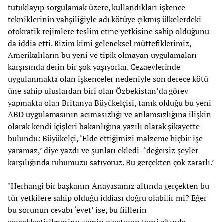
tutuklayıp sorgulamak üzere, kullandıkları işkence
tekniklerinin vahşiliğiyle adı kötüye çıkmış ülkelerdeki
otokratik rejimlere teslim etme yetkisine sahip olduğunu
da iddia etti. Bizim kimi geleneksel müttefiklerimiz,
Amerikalıların bu yeni ve tipik olmayan uygulamaları
karşısında derin bir şok yaşıyorlar. Cezaevlerinde
uygulanmakta olan işkenceler nedeniyle son derece kötü
üne sahip uluslardan biri olan Özbekistan’da görev
yapmakta olan Britanya Büyükelçisi, tanık olduğu bu yeni
ABD uygulamasının acımasızlığı ve anlamsızlığına ilişkin
olarak kendi içişleri bakanlığına yazılı olarak şikayette
bulundu: Büyükelçi, ‘Elde ettiğimizi malzeme hiçbir işe
yaramaz,’ diye yazdı ve şunları ekledi -‘değersiz şeyler
karşılığında ruhumuzu satıyoruz. Bu gerçekten çok zararlı.’
"Herhangi bir başkanın Anayasamız altında gerçekten bu
tür yetkilere sahip olduğu iddiası doğru olabilir mi? Eğer
bu sorunun cevabı ‘evet’ ise, bu fiillerin
gerçekleştirilmesine zemin oluşturan teori altında,