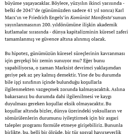
büyüme yaşayacaklar. Böylece, yüzyılın ikinci yarısında -
belki de 2047’de (günümüzden sadece 41 yıl sonra) Karl
Marx’ın ve Friedrich Engels’in
Komünist Manifesto
’sunun
yayınlanmasının 200. yıldönümüne ilişkin akademik
kutlamalar sırasında - dünya kapitalizminin küresel zaferi
tamamlanmış ve güvence altına alınmış olacak.
Bu hipotez, günümüzün küresel süreçlerinin kavranması
için gerçekçi bir zemin sunuyor mu? Eğer bunu
yapabiliyorsa, o zaman Marksist devrimci yaklaşımdan
geriye pek az şey kalmış demektir. Yine de bu durumda
bile işçi sınıfının içinde bulunduğu koşullarla
ilgilenmekten vazgeçmek zorunda kalmayacaktık. Aslına
bakarsanız bu durumda dahi ilgilenilmesi ve kaygı
duyulması gereken koşullar eksik olmayacaktır. Bu
koşullar altında bizler, dünya üzerindeki yoksulların ve
sömürülenlerin durumunu iyileştirmek için bir asgari
talepler programı formüle etmeye girişebiliriz. Bununla
birlikte, bu, belli bir ölçüde, bir tür sosyal hayırseverlik