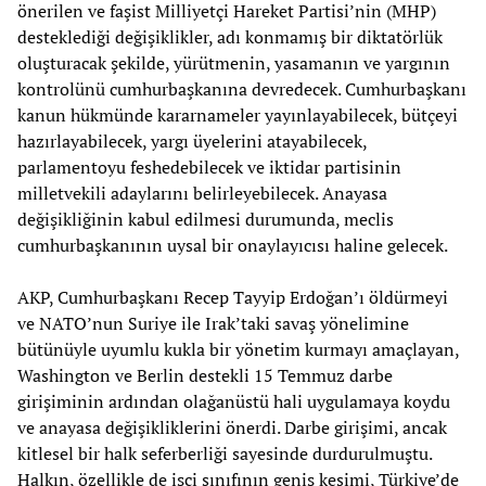
önerilen ve faşist Milliyetçi Hareket Partisi’nin (MHP)
desteklediği değişiklikler, adı konmamış bir diktatörlük
oluşturacak şekilde, yürütmenin, yasamanın ve yargının
kontrolünü cumhurbaşkanına devredecek. Cumhurbaşkanı
kanun hükmünde kararnameler yayınlayabilecek, bütçeyi
hazırlayabilecek, yargı üyelerini atayabilecek,
parlamentoyu feshedebilecek ve iktidar partisinin
milletvekili adaylarını belirleyebilecek. Anayasa
değişikliğinin kabul edilmesi durumunda, meclis
cumhurbaşkanının uysal bir onaylayıcısı haline gelecek.
AKP, Cumhurbaşkanı Recep Tayyip Erdoğan’ı öldürmeyi
ve NATO’nun Suriye ile Irak’taki savaş yönelimine
bütünüyle uyumlu kukla bir yönetim kurmayı amaçlayan,
Washington ve Berlin destekli 15 Temmuz darbe
girişiminin ardından olağanüstü hali uygulamaya koydu
ve anayasa değişikliklerini önerdi. Darbe girişimi, ancak
kitlesel bir halk seferberliği sayesinde durdurulmuştu.
Halkın, özellikle de işçi sınıfının geniş kesimi, Türkiye’de