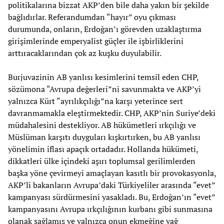
politikalarına bizzat AKP’den bile daha yakın bir şekilde
bağlıdırlar. Referandumdan “hayır” oyu çıkması
durumunda, onların, Erdoğan’ı görevden uzaklaştırma
girişimlerinde emperyalist güçler ile işbirliklerini
arttıracaklarından çok az kuşku duyulabilir.
Burjuvazinin AB yanlısı kesimlerini temsil eden CHP,
sözümona “Avrupa değerleri”ni savunmakta ve AKP’yi
yalnızca Kürt “ayrılıkçılığı”na karşı yeterince sert
davranmamakla eleştirmektedir. CHP, AKP’nin Suriye’deki
müdahalesini destekliyor. AB hükümetleri ırkçılığı ve
Müslüman karşıtı duyguları kışkırtırken, bu AB yanlısı
yönelimin iflası apaçık ortadadır. Hollanda hükümeti,
dikkatleri ülke içindeki aşırı toplumsal gerilimlerden
başka yöne çevirmeyi amaçlayan kasıtlı bir provokasyonla,
AKP’li bakanların Avrupa’daki Türkiyeliler arasında “evet”
kampanyası sürdürmesini yasakladı. Bu, Erdoğan’ın “evet”
kampanyasını Avrupa ırkçılığının kurbanı gibi sunmasına
olanak sağlamış ve yalnızca onun ekmeğine yağ