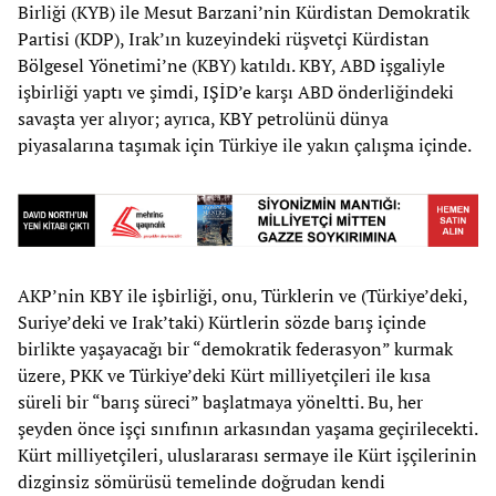
Birliği (KYB) ile Mesut Barzani’nin Kürdistan Demokratik
Partisi (KDP), Irak’ın kuzeyindeki rüşvetçi Kürdistan
Bölgesel Yönetimi’ne (KBY) katıldı. KBY, ABD işgaliyle
işbirliği yaptı ve şimdi, IŞİD’e karşı ABD önderliğindeki
savaşta yer alıyor; ayrıca, KBY petrolünü dünya
piyasalarına taşımak için Türkiye ile yakın çalışma içinde.
AKP’nin KBY ile işbirliği, onu, Türklerin ve (Türkiye’deki,
Suriye’deki ve Irak’taki) Kürtlerin sözde barış içinde
birlikte yaşayacağı bir “demokratik federasyon” kurmak
üzere, PKK ve Türkiye’deki Kürt milliyetçileri ile kısa
süreli bir “barış süreci” başlatmaya yöneltti. Bu, her
şeyden önce işçi sınıfının arkasından yaşama geçirilecekti.
Kürt milliyetçileri, uluslararası sermaye ile Kürt işçilerinin
dizginsiz sömürüsü temelinde doğrudan kendi