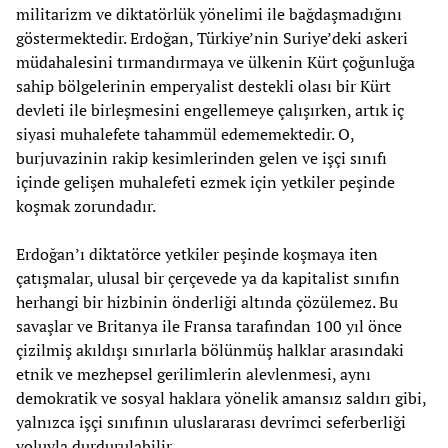
militarizm ve diktatörlük yönelimi ile bağdaşmadığını
göstermektedir. Erdoğan, Türkiye’nin Suriye’deki askeri
müdahalesini tırmandırmaya ve ülkenin Kürt çoğunluğa
sahip bölgelerinin emperyalist destekli olası bir Kürt
devleti ile birleşmesini engellemeye çalışırken, artık iç
siyasi muhalefete tahammül edememektedir. O,
burjuvazinin rakip kesimlerinden gelen ve işçi sınıfı
içinde gelişen muhalefeti ezmek için yetkiler peşinde
koşmak zorundadır.
Erdoğan’ı diktatörce yetkiler peşinde koşmaya iten
çatışmalar, ulusal bir çerçevede ya da kapitalist sınıfın
herhangi bir hizbinin önderliği altında çözülemez. Bu
savaşlar ve Britanya ile Fransa tarafından 100 yıl önce
çizilmiş akıldışı sınırlarla bölünmüş halklar arasındaki
etnik ve mezhepsel gerilimlerin alevlenmesi, aynı
demokratik ve sosyal haklara yönelik amansız saldırı gibi,
yalnızca işçi sınıfının uluslararası devrimci seferberliği
yoluyla durdurulabilir.