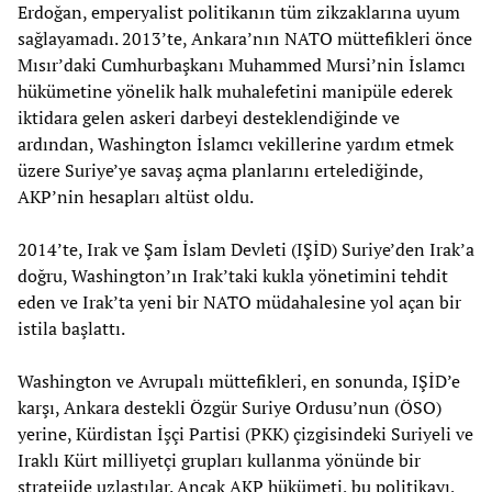
Erdoğan, emperyalist politikanın tüm zikzaklarına uyum
sağlayamadı. 2013’te, Ankara’nın NATO müttefikleri önce
Mısır’daki Cumhurbaşkanı Muhammed Mursi’nin İslamcı
hükümetine yönelik halk muhalefetini manipüle ederek
iktidara gelen askeri darbeyi desteklendiğinde ve
ardından, Washington İslamcı vekillerine yardım etmek
üzere Suriye’ye savaş açma planlarını ertelediğinde,
AKP’nin hesapları altüst oldu.
2014’te, Irak ve Şam İslam Devleti (IŞİD) Suriye’den Irak’a
doğru, Washington’ın Irak’taki kukla yönetimini tehdit
eden ve Irak’ta yeni bir NATO müdahalesine yol açan bir
istila başlattı.
Washington ve Avrupalı müttefikleri, en sonunda, IŞİD’e
karşı, Ankara destekli Özgür Suriye Ordusu’nun (ÖSO)
yerine, Kürdistan İşçi Partisi (PKK) çizgisindeki Suriyeli ve
Iraklı Kürt milliyetçi grupları kullanma yönünde bir
stratejide uzlaştılar. Ancak AKP hükümeti, bu politikayı,