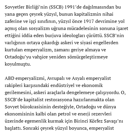
Sovyetler Birliği’nin (SSCB) 1991’de dağılmasından bu
yana geçen çeyrek yüzyıl, bunun kapitalizmin nihai
zaferine ve işçi sınıfının, yüzyıl önce 1917 devrimine yol
açmış olan sosyalizm uğruna mücadelesinin sonuna işaret
ettiğini iddia eden burjuva ideologları çürüttü. SSCB’nin
varlığının ortaya çıkardığı askeri ve siyasi engellerden
kurtulan emperyalizm, zamanı geriye almaya ve
Ortadoğu’yu vahşice yeniden sömürgeleştirmeye
koyulmuştu.
ABD emperyalizmi, Avrupalı ve Asyalı emperyalist
rakipleri karşısındaki endüstriyel ve ekonomik
gerilemesini, askeri araçlarla dengelemeye çalışıyordu. O,
SSCB’de kapitalist restorasyona hazırlanmakta olan
Sovyet bürokrasisinin desteğiyle, Ortadoğu ve dünya
ekonomisinin kalbi olan petrol ve enerji rezervleri
üzerinde egemenlik kurmak için Birinci Körfez Savaşı’nı
başlattı. Sonraki çeyrek yüzyıl boyunca, emperyalist