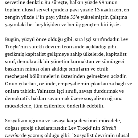
servetine denktir. Bu süreçte, halkın yüzde 99’unun
toplam ulusal servet içindeki payı yüzde 13 azalırken, en
zengin yüzde 1’in payı yüzde 55’e yükselmiştir. Çalışma
yaşındaki her beş kişiden ve her üç gençten biri işsiz.
Bugün, yüzyıl önce olduğu gibi, sıra işçi sınıfındadır. Lev
Troçki’nin sürekli devrim teorisinde açıkladığı gibi,
gecikmiş kapitalist gelişmeye sahip ülkelerde, kapitalist
sınıf, demokratik bir yönetim kurmaktan ve sömürgeci
baskının mirası olan akıldışı sınırların ve etnik-
mezhepsel bölünmelerin üstesinden gelmekten acizdir.
Onun çıkarları, özünde, empeyalizmin çıkarlarına bağlı ve
onlara tabidir. Yalnızca işçi sınıfı, savaşı durdurmak ve
demokratik hakları savunmak üzere sosyalizm uğruna
mücadelede, tüm ezilenlere önderlik edebilir.
Sosyalizm uğruna ve savaşa karşı devrimci mücadele,
doğası gereği uluslararasıdır. Lev Troçki’nin
Sürekli
Devrim’
de yazmış olduğu gibi: “Sosyalist devrimin ulusal