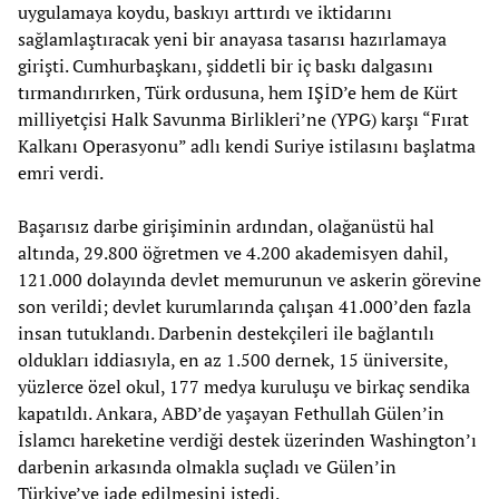
uygulamaya koydu, baskıyı arttırdı ve iktidarını
sağlamlaştıracak yeni bir anayasa tasarısı hazırlamaya
girişti. Cumhurbaşkanı, şiddetli bir iç baskı dalgasını
tırmandırırken, Türk ordusuna, hem IŞİD’e hem de Kürt
milliyetçisi Halk Savunma Birlikleri’ne (YPG) karşı “Fırat
Kalkanı Operasyonu” adlı kendi Suriye istilasını başlatma
emri verdi.
Başarısız darbe girişiminin ardından, olağanüstü hal
altında, 29.800 öğretmen ve 4.200 akademisyen dahil,
121.000 dolayında devlet memurunun ve askerin görevine
son verildi; devlet kurumlarında çalışan 41.000’den fazla
insan tutuklandı. Darbenin destekçileri ile bağlantılı
oldukları iddiasıyla, en az 1.500 dernek, 15 üniversite,
yüzlerce özel okul, 177 medya kuruluşu ve birkaç sendika
kapatıldı. Ankara, ABD’de yaşayan Fethullah Gülen’in
İslamcı hareketine verdiği destek üzerinden Washington’ı
darbenin arkasında olmakla suçladı ve Gülen’in
Türkiye’ye iade edilmesini istedi.