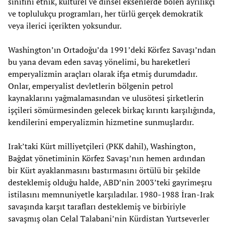
sınıfını etnik, kültürel ve dinsel eksenlerde bölen ayrılıkçı
ve toplulukçu programları, her türlü gerçek demokratik
veya ilerici içerikten yoksundur.
Washington’ın Ortadoğu’da 1991’deki Körfez Savaşı’ndan
bu yana devam eden savaş yönelimi, bu hareketleri
emperyalizmin araçları olarak ifşa etmiş durumdadır.
Onlar, emperyalist devletlerin bölgenin petrol
kaynaklarını yağmalamasından ve ulusötesi şirketlerin
işçileri sömürmesinden gelecek birkaç kırıntı karşılığında,
kendilerini emperyalizmin hizmetine sunmuşlardır.
Irak’taki Kürt milliyetçileri (PKK dahil), Washington,
Bağdat yönetiminin Körfez Savaşı’nın hemen ardından
bir Kürt ayaklanmasını bastırmasını örtülü bir şekilde
desteklemiş olduğu halde, ABD’nin 2003’teki gayrimeşru
istilasını memnuniyetle karşıladılar. 1980-1988 İran-Irak
savaşında karşıt tarafları desteklemiş ve birbiriyle
savaşmış olan Celal Talabani’nin Kürdistan Yurtseverler