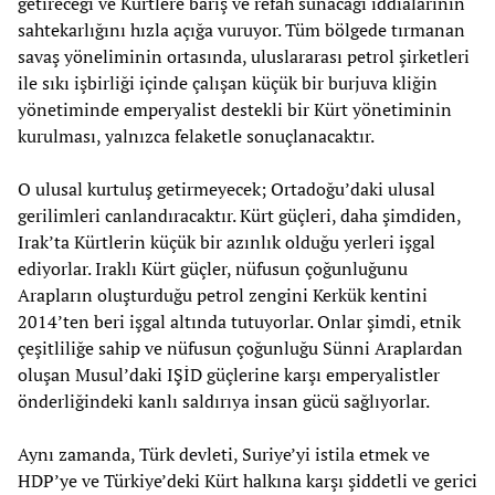
getireceği ve Kürtlere barış ve refah sunacağı iddialarının
sahtekarlığını hızla açığa vuruyor. Tüm bölgede tırmanan
savaş yöneliminin ortasında, uluslararası petrol şirketleri
ile sıkı işbirliği içinde çalışan küçük bir burjuva kliğin
yönetiminde emperyalist destekli bir Kürt yönetiminin
kurulması, yalnızca felaketle sonuçlanacaktır.
O ulusal kurtuluş getirmeyecek; Ortadoğu’daki ulusal
gerilimleri canlandıracaktır. Kürt güçleri, daha şimdiden,
Irak’ta Kürtlerin küçük bir azınlık olduğu yerleri işgal
ediyorlar. Iraklı Kürt güçler, nüfusun çoğunluğunu
Arapların oluşturduğu petrol zengini Kerkük kentini
2014’ten beri işgal altında tutuyorlar. Onlar şimdi, etnik
çeşitliliğe sahip ve nüfusun çoğunluğu Sünni Araplardan
oluşan Musul’daki IŞİD güçlerine karşı emperyalistler
önderliğindeki kanlı saldırıya insan gücü sağlıyorlar.
Aynı zamanda, Türk devleti, Suriye’yi istila etmek ve
HDP’ye ve Türkiye’deki Kürt halkına karşı şiddetli ve gerici