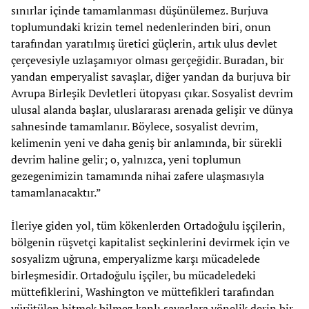
sınırlar içinde tamamlanması düşünülemez. Burjuva
toplumundaki krizin temel nedenlerinden biri, onun
tarafından yaratılmış üretici güçlerin, artık ulus devlet
çerçevesiyle uzlaşamıyor olması gerçeğidir. Buradan, bir
yandan emperyalist savaşlar, diğer yandan da burjuva bir
Avrupa Birleşik Devletleri ütopyası çıkar. Sosyalist devrim
ulusal alanda başlar, uluslararası arenada gelişir ve dünya
sahnesinde tamamlanır. Böylece, sosyalist devrim,
kelimenin yeni ve daha geniş bir anlamında, bir sürekli
devrim haline gelir; o, yalnızca, yeni toplumun
gezegenimizin tamamında nihai zafere ulaşmasıyla
tamamlanacaktır.”
İleriye giden yol, tüm kökenlerden Ortadoğulu işçilerin,
bölgenin rüşvetçi kapitalist seçkinlerini devirmek için ve
sosyalizm uğruna, emperyalizme karşı mücadelede
birleşmesidir. Ortadoğulu işçiler, bu mücadeledeki
müttefiklerini, Washington ve müttefikleri tarafından
yürütülen bitmek bilmez kanlı savaşlara yönelik derin bir