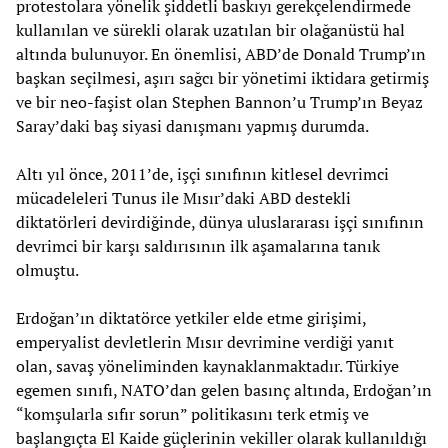
protestolara yönelik şiddetli baskıyı gerekçelendirmede
kullanılan ve sürekli olarak uzatılan bir olağanüstü hal
altında bulunuyor. En önemlisi, ABD’de Donald Trump’ın
başkan seçilmesi, aşırı sağcı bir yönetimi iktidara getirmiş
ve bir neo-faşist olan Stephen Bannon’u Trump’ın Beyaz
Saray’daki baş siyasi danışmanı yapmış durumda.
Altı yıl önce, 2011’de, işçi sınıfının kitlesel devrimci
mücadeleleri Tunus ile Mısır’daki ABD destekli
diktatörleri devirdiğinde, dünya uluslararası işçi sınıfının
devrimci bir karşı saldırısının ilk aşamalarına tanık
olmuştu.
Erdoğan’ın diktatörce yetkiler elde etme girişimi,
emperyalist devletlerin Mısır devrimine verdiği yanıt
olan, savaş yöneliminden kaynaklanmaktadır. Türkiye
egemen sınıfı, NATO’dan gelen basınç altında, Erdoğan’ın
“komşularla sıfır sorun” politikasını terk etmiş ve
başlangıçta El Kaide güçlerinin vekiller olarak kullanıldığı