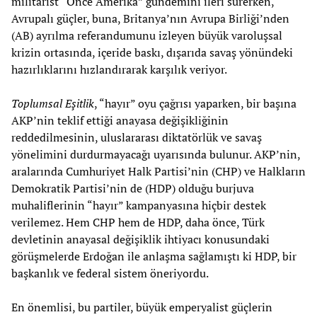
militarist “Önce Amerika” gündemini ileri sürerken,
Avrupalı güçler, buna, Britanya’nın Avrupa Birliği’nden
(AB) ayrılma referandumunu izleyen büyük varoluşsal
krizin ortasında, içeride baskı, dışarıda savaş yönündeki
hazırlıklarını hızlandırarak karşılık veriyor.
Toplumsal Eşitlik
, “hayır” oyu çağrısı yaparken, bir başına
AKP’nin teklif ettiği anayasa değişikliğinin
reddedilmesinin, uluslararası diktatörlük ve savaş
yönelimini durdurmayacağı uyarısında bulunur. AKP’nin,
aralarında Cumhuriyet Halk Partisi’nin (CHP) ve Halkların
Demokratik Partisi’nin de (HDP) olduğu burjuva
muhaliflerinin “hayır” kampanyasına hiçbir destek
verilemez. Hem CHP hem de HDP, daha önce, Türk
devletinin anayasal değişiklik ihtiyacı konusundaki
görüşmelerde Erdoğan ile anlaşma sağlamıştı ki HDP, bir
başkanlık ve federal sistem öneriyordu.
En önemlisi, bu partiler, büyük emperyalist güçlerin