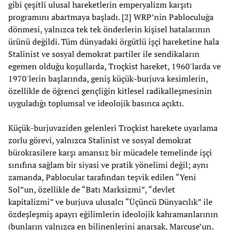
gibi çeşitli ulusal hareketlerin emperyalizm karşıtı
programını abartmaya başladı. [2] WRP’nin Pabloculuğa
dönmesi, yalnızca tek tek önderlerin kişisel hatalarının
ürünü değildi. Tüm dünyadaki örgütlü işçi hareketine hala
Stalinist ve sosyal demokrat partiler ile sendikaların
egemen olduğu koşullarda, Troçkist hareket, 1960'larda ve
1970'lerin başlarında, geniş küçük-burjuva kesimlerin,
özellikle de öğrenci gençliğin kitlesel radikalleşmesinin
uyguladığı toplumsal ve ideolojik basınca açıktı.
Küçük-burjuvaziden gelenleri Troçkist harekete uyarlama
zorlu görevi, yalnızca Stalinist ve sosyal demokrat
bürokrasilere karşı amansız bir mücadele temelinde işçi
sınıfına sağlam bir siyasi ve pratik yönelimi değil; aynı
zamanda, Pablocular tarafından teşvik edilen “Yeni
Sol”un, özellikle de “Batı Marksizmi”, “devlet
kapitalizmi” ve burjuva ulusalcı “Üçüncü Dünyacılık” ile
özdeşleşmiş apayrı eğilimlerin ideolojik kahramanlarının
(bunların yalnızca en bilinenlerini anarsak, Marcuse’un,