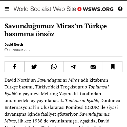
Savunduğumuz Miras’ın Türkçe
basımına önsöz
David North
1 Temmuz 2017
David North’un
Savunduğumuz Miras
adlı kitabının
Türkçe basımı, Türkiye'deki Troçkist grup
Toplumsal
Eşitlik
'in yayınevi Mehring Yayıncılık tarafından
önümüzdeki ay yayınlanacak.
Toplumsal Eşitlik
, Dördüncü
Enternasyonal'in Uluslararası Komitesi (DEUK) ile siyasi
dayanışma içinde faaliyet gösteriyor.
Savunduğumuz
Miras
, ilk kez 1988'de yayınlanmıştı. Aşağıda, David