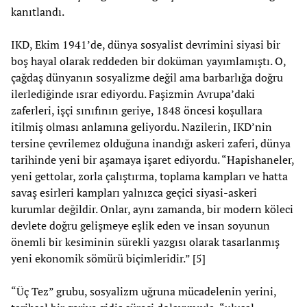
kanıtlandı.
IKD, Ekim 1941’de, dünya sosyalist devrimini siyasi bir
boş hayal olarak reddeden bir doküman yayımlamıştı. O,
çağdaş dünyanın sosyalizme değil ama barbarlığa doğru
ilerlediğinde ısrar ediyordu. Faşizmin Avrupa’daki
zaferleri, işçi sınıfının geriye, 1848 öncesi koşullara
itilmiş olması anlamına geliyordu. Nazilerin, IKD’nin
tersine çevrilemez olduğuna inandığı askeri zaferi, dünya
tarihinde yeni bir aşamaya işaret ediyordu. “Hapishaneler,
yeni gettolar, zorla çalıştırma, toplama kampları ve hatta
savaş esirleri kampları yalnızca geçici siyasi-askeri
kurumlar değildir. Onlar, aynı zamanda, bir modern köleci
devlete doğru gelişmeye eşlik eden ve insan soyunun
önemli bir kesiminin sürekli yazgısı olarak tasarlanmış
yeni ekonomik sömürü biçimleridir.” [5]
“Üç Tez” grubu, sosyalizm uğruna mücadelenin yerini,