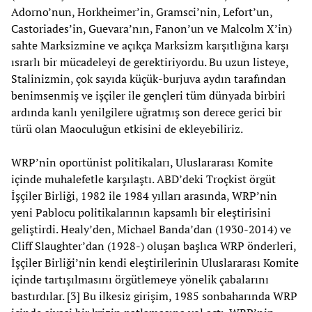
Adorno’nun, Horkheimer’in, Gramsci’nin, Lefort’un,
Castoriades’in, Guevara’nın, Fanon’un ve Malcolm X’in)
sahte Marksizmine ve açıkça Marksizm karşıtlığına karşı
ısrarlı bir mücadeleyi de gerektiriyordu. Bu uzun listeye,
Stalinizmin, çok sayıda küçük-burjuva aydın tarafından
benimsenmiş ve işçiler ile gençleri tüm dünyada birbiri
ardında kanlı yenilgilere uğratmış son derece gerici bir
türü olan Maoculuğun etkisini de ekleyebiliriz.
WRP’nin oportünist politikaları, Uluslararası Komite
içinde muhalefetle karşılaştı. ABD’deki Troçkist örgüt
İşçiler Birliği, 1982 ile 1984 yılları arasında, WRP’nin
yeni Pablocu politikalarının kapsamlı bir eleştirisini
geliştirdi. Healy’den, Michael Banda’dan (1930-2014) ve
Cliff Slaughter’dan (1928-) oluşan başlıca WRP önderleri,
İşçiler Birliği’nin kendi eleştirilerinin Uluslararası Komite
içinde tartışılmasını örgütlemeye yönelik çabalarını
bastırdılar. [3] Bu ilkesiz girişim, 1985 sonbaharında WRP