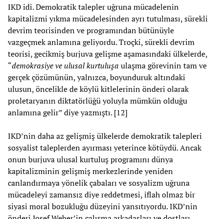
IKD idi. Demokratik talepler uğruna mücadelenin
kapitalizmi yıkma mücadelesinden ayrı tutulması, sürekli
devrim teorisinden ve programından bütünüyle
vazgeçmek anlamına geliyordu. Troçki, sürekli devrim
teorisi, gecikmiş burjuva gelişme aşamasındaki ülkelerde,
“
demokrasiye ve ulusal kurtuluşa
ulaşma görevinin tam ve
gerçek çözümünün, yalnızca, boyunduruk altındaki
ulusun, öncelikle de köylü kitlelerinin önderi olarak
proletaryanın diktatörlüğü yoluyla mümkün olduğu
anlamına gelir” diye yazmıştı. [12]
IKD’nin daha az gelişmiş ülkelerde demokratik talepleri
sosyalist taleplerden ayırması yeterince kötüydü. Ancak
onun burjuva ulusal kurtuluş programını dünya
kapitalizminin gelişmiş merkezlerinde yeniden
canlandırmaya yönelik çabaları ve sosyalizm uğruna
mücadeleyi zamansız diye reddetmesi, iflah olmaz bir
siyasi moral bozukluğu düzeyini yansıtıyordu. IKD’nin
önderi Josef Weber’in çalışma arkadaşları ve dostları,