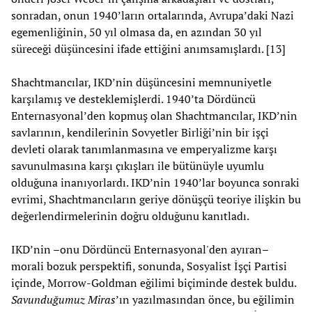
sonradan, onun 1940’ların ortalarında, Avrupa’daki Nazi
egemenliğinin, 50 yıl olmasa da, en azından 30 yıl
süreceği düşüncesini ifade ettiğini anımsamışlardı. [13]
Shachtmancılar, IKD’nin düşüncesini memnuniyetle
karşılamış ve desteklemişlerdi. 1940’ta Dördüncü
Enternasyonal’den kopmuş olan Shachtmancılar, IKD’nin
savlarının, kendilerinin Sovyetler Birliği’nin bir işçi
devleti olarak tanımlanmasına ve emperyalizme karşı
savunulmasına karşı çıkışları ile bütünüyle uyumlu
olduğuna inanıyorlardı. IKD’nin 1940’lar boyunca sonraki
evrimi, Shachtmancıların geriye dönüşçü teoriye ilişkin bu
değerlendirmelerinin doğru olduğunu kanıtladı.
IKD’nin –onu Dördüncü Enternasyonal'den ayıran–
morali bozuk perspektifi, sonunda, Sosyalist İşçi Partisi
içinde, Morrow-Goldman eğilimi biçiminde destek buldu.
Savunduğumuz Miras
’ın yazılmasından önce, bu eğilimin