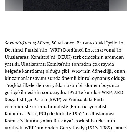
Savunduğumuz M
iras,
30 yıl önce, Britanya’daki İşçilerin
Devrimci Partisi’nin (WRP) Dördüncü Enternasyonal’in
Uluslararası Komitesi’ni (DEUK) terk etmesinin ardından
yazıldı. Uluslararası Komite'nin sonradan çok sayıda
belgede kanıtlamış olduğu gibi, WRP’nin dönekliği, onun,
bir zamanlar savunusunda önemli bir rol oynamış olduğu
Troçkist ilkelerden on yıldan uzun bir dönem boyunca
geri çekilmesinin sonucuydu. 1973’te kurulan WRP, ABD
Sosyalist İşçi Partisi (SWP) ve Fransa'daki Parti
communiste internationaliste (Enternasyonalist
Komünist Parti, PCI) ile birlikte 1953’te Uluslararası
Komite’yi kurmuş olan Britanya Troçkist hareketinin
ardılıydı. WRP’nin önderi Gerry Healy (1913-1989), James