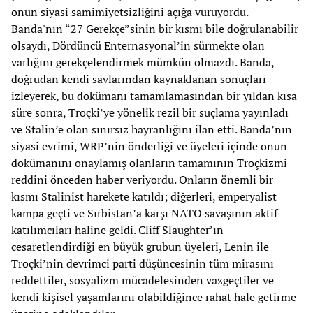
onun siyasi samimiyetsizliğini açığa vuruyordu.
Banda'nın “27 Gerekçe”sinin bir kısmı bile doğrulanabilir
olsaydı, Dördüncü Enternasyonal’in sürmekte olan
varlığını gerekçelendirmek mümkün olmazdı. Banda,
doğrudan kendi savlarından kaynaklanan sonuçları
izleyerek, bu dokümanı tamamlamasından bir yıldan kısa
süre sonra, Troçki’ye yönelik rezil bir suçlama yayınladı
ve Stalin’e olan sınırsız hayranlığını ilan etti. Banda’nın
siyasi evrimi, WRP’nin önderliği ve üyeleri içinde onun
dokümanını onaylamış olanların tamamının Troçkizmi
reddini önceden haber veriyordu. Onların önemli bir
kısmı Stalinist harekete katıldı; diğerleri, emperyalist
kampa geçti ve Sırbistan’a karşı NATO savaşının aktif
katılımcıları haline geldi. Cliff Slaughter’ın
cesaretlendirdiği en büyük grubun üyeleri, Lenin ile
Troçki’nin devrimci parti düşüncesinin tüm mirasını
reddettiler, sosyalizm mücadelesinden vazgeçtiler ve
kendi kişisel yaşamlarını olabildiğince rahat hale getirme