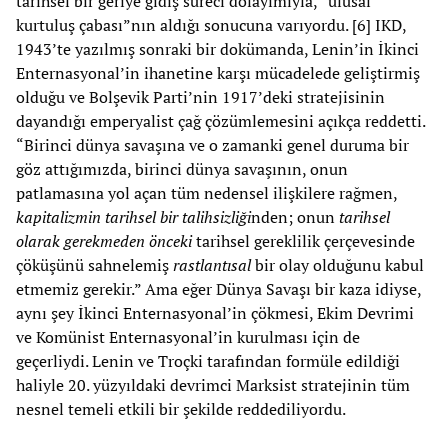
tarihsel bir geriye gidiş süreci dolayımıyla, “ulusal
kurtuluş çabası”nın aldığı sonucuna varıyordu. [6] IKD,
1943’te yazılmış sonraki bir dokümanda, Lenin’in İkinci
Enternasyonal’in ihanetine karşı mücadelede geliştirmiş
olduğu ve Bolşevik Parti’nin 1917’deki stratejisinin
dayandığı emperyalist çağ çözümlemesini açıkça reddetti.
“Birinci dünya savaşına ve o zamanki genel duruma bir
göz attığımızda, birinci dünya savaşının, onun
patlamasına yol açan tüm nedensel ilişkilere rağmen,
kapitalizmin tarihsel bir talihsizliği
nden; onun
tarihsel
olarak gerekmeden önceki
tarihsel gereklilik çerçevesinde
çöküşünü sahnelemiş
rastlantısal
bir olay olduğunu kabul
etmemiz gerekir.” Ama eğer Dünya Savaşı bir kaza idiyse,
aynı şey İkinci Enternasyonal’in çökmesi, Ekim Devrimi
ve Komünist Enternasyonal’in kurulması için de
geçerliydi. Lenin ve Troçki tarafından formüle edildiği
haliyle 20. yüzyıldaki devrimci Marksist stratejinin tüm
nesnel temeli etkili bir şekilde reddediliyordu.