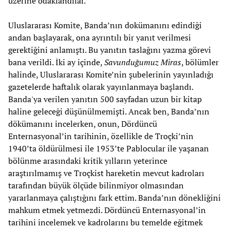
üzerine odaklandılar.
Uluslararası Komite, Banda’nın dokümanını edindiği
andan başlayarak, ona ayrıntılı bir yanıt verilmesi
gerektiğini anlamıştı. Bu yanıtın taslağını yazma görevi
bana verildi. İki ay içinde,
Savunduğumuz Miras
, bölümler
halinde, Uluslararası Komite’nin şubelerinin yayınladığı
gazetelerde haftalık olarak yayınlanmaya başlandı.
Banda'ya verilen yanıtın 500 sayfadan uzun bir kitap
haline geleceği düşünülmemişti. Ancak ben, Banda’nın
dökümanını incelerken, onun, Dördüncü
Enternasyonal’in tarihinin, özellikle de Troçki’nin
1940’ta öldürülmesi ile 1953’te Pablocular ile yaşanan
bölünme arasındaki kritik yılların yeterince
araştırılmamış ve Troçkist hareketin mevcut kadroları
tarafından büyük ölçüde bilinmiyor olmasından
yararlanmaya çalıştığını fark ettim. Banda’nın dönekliğini
mahkum etmek yetmezdi. Dördüncü Enternasyonal’in
tarihini incelemek ve kadrolarını bu temelde eğitmek