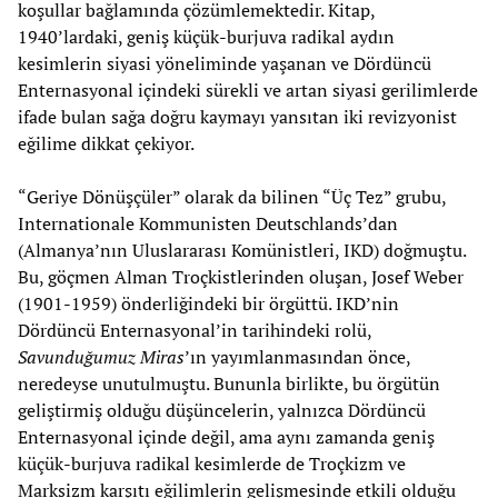
koşullar bağlamında çözümlemektedir. Kitap,
1940’lardaki, geniş küçük-burjuva radikal aydın
kesimlerin siyasi yöneliminde yaşanan ve Dördüncü
Enternasyonal içindeki sürekli ve artan siyasi gerilimlerde
ifade bulan sağa doğru kaymayı yansıtan iki revizyonist
eğilime dikkat çekiyor.
“Geriye Dönüşçüler” olarak da bilinen “Üç Tez” grubu,
Internationale Kommunisten Deutschlands’dan
(Almanya’nın Uluslararası Komünistleri, IKD) doğmuştu.
Bu, göçmen Alman Troçkistlerinden oluşan, Josef Weber
(1901-1959) önderliğindeki bir örgüttü. IKD’nin
Dördüncü Enternasyonal’in tarihindeki rolü,
Savunduğumuz Miras
’ın yayımlanmasından önce,
neredeyse unutulmuştu. Bununla birlikte, bu örgütün
geliştirmiş olduğu düşüncelerin, yalnızca Dördüncü
Enternasyonal içinde değil, ama aynı zamanda geniş
küçük-burjuva radikal kesimlerde de Troçkizm ve
Marksizm karşıtı eğilimlerin gelişmesinde etkili olduğu