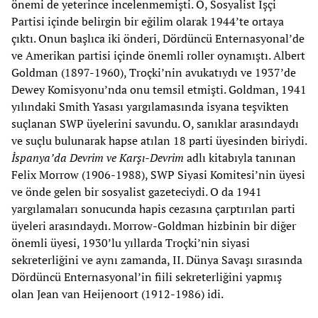
önemi de yeterince incelenmemişti. O, Sosyalist İşçi
Partisi içinde belirgin bir eğilim olarak 1944’te ortaya
çıktı. Onun başlıca iki önderi, Dördüncü Enternasyonal’de
ve Amerikan partisi içinde önemli roller oynamıştı. Albert
Goldman (1897-1960), Troçki’nin avukatıydı ve 1937’de
Dewey Komisyonu’nda onu temsil etmişti. Goldman, 1941
yılındaki Smith Yasası yargılamasında isyana teşvikten
suçlanan SWP üyelerini savundu. O, sanıklar arasındaydı
ve suçlu bulunarak hapse atılan 18 parti üyesinden biriydi.
İspanya’da Devrim ve Karşı-Devrim
adlı kitabıyla tanınan
Felix Morrow (1906-1988), SWP Siyasi Komitesi’nin üyesi
ve önde gelen bir sosyalist gazeteciydi. O da 1941
yargılamaları sonucunda hapis cezasına çarptırılan parti
üyeleri arasındaydı. Morrow-Goldman hizbinin bir diğer
önemli üyesi, 1930’lu yıllarda Troçki’nin siyasi
sekreterliğini ve aynı zamanda, II. Dünya Savaşı sırasında
Dördüncü Enternasyonal’in fiili sekreterliğini yapmış
olan Jean van Heijenoort (1912-1986) idi.