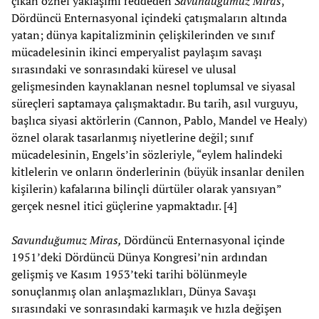
çıkan öznel yaklaşımı reddeden
Savunduğumuz Miras
,
Dördüncü Enternasyonal içindeki çatışmaların altında
yatan; dünya kapitalizminin çelişkilerinden ve sınıf
mücadelesinin ikinci emperyalist paylaşım savaşı
sırasındaki ve sonrasındaki küresel ve ulusal
gelişmesinden kaynaklanan nesnel toplumsal ve siyasal
süreçleri saptamaya çalışmaktadır. Bu tarih, asıl vurguyu,
başlıca siyasi aktörlerin (Cannon, Pablo, Mandel ve Healy)
öznel olarak tasarlanmış niyetlerine değil; sınıf
mücadelesinin, Engels’in sözleriyle, “eylem halindeki
kitlelerin ve onların önderlerinin (büyük insanlar denilen
kişilerin) kafalarına bilinçli dürtüler olarak yansıyan”
gerçek nesnel itici güçlerine yapmaktadır. [4]
Savunduğumuz Miras,
Dördüncü Enternasyonal içinde
1951’deki Dördüncü Dünya Kongresi’nin ardından
gelişmiş ve Kasım 1953’teki tarihi bölünmeyle
sonuçlanmış olan anlaşmazlıkları, Dünya Savaşı
sırasındaki ve sonrasındaki karmaşık ve hızla değişen