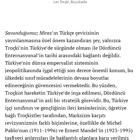
Lev Troçki, Büyükada
Savunduğumuz Miras
’ın Türkçe çevirisinin
yayınlanmasına özel önem kazandıran şey, yalnızca
Troçki’nin Türkiye’de sürgünde olması ile Dördüncü
Enternasyonal’in tarihi arasındaki bağlantı değildir.
Türkiye’nin dünya emperyalist sisteminin
jeopolitikasında işgal ettiği son derece önemli konum, bu
ülkedeki sınıf mücadelelerinin devasa boyutlar
edineceğinin güvencesini vermektedir. Bu yüzden,
Troçkist hareketin Türkiye’de inşa edilmesi, Dördüncü
Enternasyonal’in asli bir stratejik görevidir. Bu, Türkiye
işçi sınıfının ve gençliğinin ileri kesimlerinin, öğretiye
bağlı Troçkistler tarafından, Marksizm karşıtı
revizyonizmin farklı biçimlerine, özellikle de Michel
Pablo’nun (1911-1996) ve Ernest Mandel’in (1923-1995)
tasfiyeci anlayışları ile bağlantılı olanlara karşı verilmiş