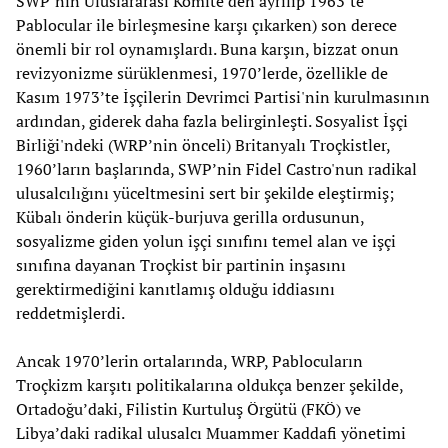
SWP’nin Uluslararası Komite’den ayrılıp 1963’te
Pablocular ile birleşmesine karşı çıkarken) son derece
önemli bir rol oynamışlardı. Buna karşın, bizzat onun
revizyonizme sürüklenmesi, 1970’lerde, özellikle de
Kasım 1973’te İşçilerin Devrimci Partisi'nin kurulmasının
ardından, giderek daha fazla belirginleşti. Sosyalist İşçi
Birliği'ndeki (WRP’nin önceli) Britanyalı Troçkistler,
1960’ların başlarında, SWP’nin Fidel Castro'nun radikal
ulusalcılığını yüceltmesini sert bir şekilde eleştirmiş;
Kübalı önderin küçük-burjuva gerilla ordusunun,
sosyalizme giden yolun işçi sınıfını temel alan ve işçi
sınıfına dayanan Troçkist bir partinin inşasını
gerektirmediğini kanıtlamış olduğu iddiasını
reddetmişlerdi.
Ancak 1970’lerin ortalarında, WRP, Pablocuların
Troçkizm karşıtı politikalarına oldukça benzer şekilde,
Ortadoğu’daki, Filistin Kurtuluş Örgütü (FKÖ) ve
Libya’daki radikal ulusalcı Muammer Kaddafi yönetimi