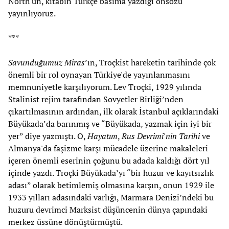
North'un, kitabın Türkçe basıma yazdığı önsözü
yayınlıyoruz.
***
Savunduğumuz Miras
’ın, Troçkist hareketin tarihinde çok
önemli bir rol oynayan Türkiye'de yayınlanmasını
memnuniyetle karşılıyorum. Lev Troçki, 1929 yılında
Stalinist rejim tarafından Sovyetler Birliği’nden
çıkartılmasının ardından, ilk olarak İstanbul açıklarındaki
Büyükada’da barınmış ve “Büyükada, yazmak için iyi bir
yer” diye yazmıştı. O,
Hayatım
,
Rus Devrimi'nin Tarihi
ve
Almanya'da faşizme karşı mücadele üzerine makaleleri
içeren önemli eserinin çoğunu bu adada kaldığı dört yıl
içinde yazdı. Troçki Büyükada’yı “bir huzur ve kayıtsızlık
adası” olarak betimlemiş olmasına karşın, onun 1929 ile
1933 yılları adasındaki varlığı, Marmara Denizi’ndeki bu
huzuru devrimci Marksist düşüncenin dünya çapındaki
merkez üssüne dönüştürmüştü.