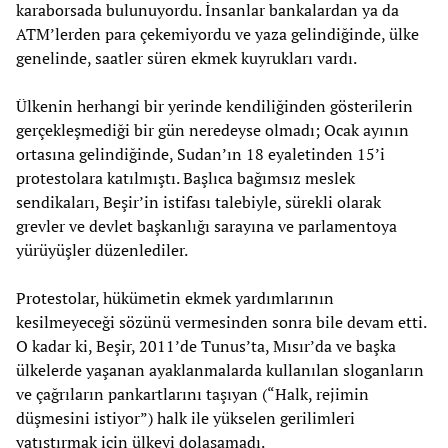
karaborsada bulunuyordu. İnsanlar bankalardan ya da
ATM’lerden para çekemiyordu ve yaza gelindiğinde, ülke
genelinde, saatler süren ekmek kuyrukları vardı.
Ülkenin herhangi bir yerinde kendiliğinden gösterilerin
gerçekleşmediği bir gün neredeyse olmadı; Ocak ayının
ortasına gelindiğinde, Sudan’ın 18 eyaletinden 15’i
protestolara katılmıştı. Başlıca bağımsız meslek
sendikaları, Beşir’in istifası talebiyle, sürekli olarak
grevler ve devlet başkanlığı sarayına ve parlamentoya
yürüyüşler düzenlediler.
Protestolar, hükümetin ekmek yardımlarının
kesilmeyeceği sözünü vermesinden sonra bile devam etti.
O kadar ki, Beşir, 2011’de Tunus’ta, Mısır’da ve başka
ülkelerde yaşanan ayaklanmalarda kullanılan sloganların
ve çağrıların pankartlarını taşıyan (“Halk, rejimin
düşmesini istiyor”) halk ile yükselen gerilimleri
yatıştırmak için ülkeyi dolaşamadı.