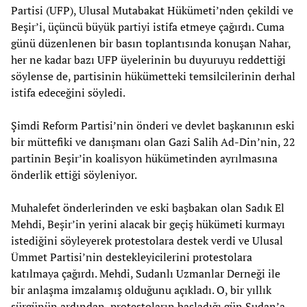
Partisi (UFP), Ulusal Mutabakat Hükümeti’nden çekildi ve
Beşir’i, üçüncü büyük partiyi istifa etmeye çağırdı. Cuma
günü düzenlenen bir basın toplantısında konuşan Nahar,
her ne kadar bazı UFP üyelerinin bu duyuruyu reddettiği
söylense de, partisinin hükümetteki temsilcilerinin derhal
istifa edeceğini söyledi.
Şimdi Reform Partisi’nin önderi ve devlet başkanının eski
bir müttefiki ve danışmanı olan Gazi Salih Ad-Din’nin, 22
partinin Beşir’in koalisyon hükümetinden ayrılmasına
önderlik ettiği söyleniyor.
Muhalefet önderlerinden ve eski başbakan olan Sadık El
Mehdi, Beşir’in yerini alacak bir geçiş hükümeti kurmayı
istediğini söyleyerek protestolara destek verdi ve Ulusal
Ümmet Partisi’nin destekleyicilerini protestolara
katılmaya çağırdı. Mehdi, Sudanlı Uzmanlar Derneği ile
bir anlaşma imzalamış olduğunu açıkladı. O, bir yıllık
sürgünün ardından, protestoların başladığı gün Sudan’a