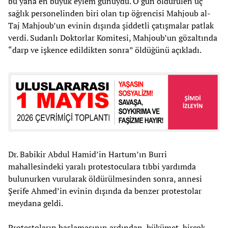
bu yana en büyük eylem günüydü. O gün öldürülen üç
sağlık personelinden biri olan tıp öğrencisi Mahjoub al-
Taj Mahjoub’un evinin dışında şiddetli çatışmalar patlak
verdi. Sudanlı Doktorlar Komitesi, Mahjoub’un gözaltında
“darp ve işkence edildikten sonra” öldüğünü açıkladı.
Dr. Babikir Abdul Hamid’in Hartum’ın Burri
mahallesindeki yaralı protestoculara tıbbi yardımda
bulunurken vurularak öldürülmesinden sonra, annesi
Şerife Ahmed’in evinin dışında da benzer protestolar
meydana geldi.
Protestoların başlamasının ardından, hükümet, birçok