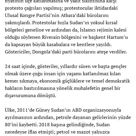
fiyatının üçe katlanmasına ve yakıt sıkıntısına karşı
protesto çağrıları yapılmış; protestocular iktidardaki
Ulusal Kongre Partisi’nin Atbara’daki bürolarını
yakmışlardı. Protestolar hızla Sudan’ın yoksul kırsal
bölgeleri geneline ve ardından da, İslamcı rejimin kalesi
olduğu söylenen Riverain bölgesini ve başkent Hartum’u
da kapsayan büyük kasabalara ve kentlere yayıldı.
Göstericiler, Dongola’daki parti bürolarını ateşe verdiler.
24 saat içinde, gösteriler, yıllardır süren ve başta gençler
olmak üzere çoğu insan için yaşamı katlanılmaz kılan
kemer sıkmaya, ekonomik güçlüklere ve temel demokratik
hakların bastırılmasına yönelik muhalefetin genel bir
dışavurumuna dönüştü.
Ülke, 2011’de Güney Sudan’ın ABD organizasyonuyla
ayrılmasının ardından, petrole dayanan gelirlerinin yüzde
80’ini kaybetti. 2018 başına gelindiğinde, Sudan
neredeyse iflas etmişti; petrol ve mazot yalnızca