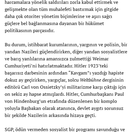
harcamalara yönelik saldırıları zorla kabul ettirmek ve
gelişmekte olan tüm muhalefeti bastırmak için gitgide
daha çok otoriter yönetim biçimlerine ve aşırı sağcı
güçlere bel bağlanmasına dayanan bir hükümet
politikasının parçasıdır.
Bu durum, istihbarat kurumlarının, yargının ve polisin, bir
yandan Nazileri güçlendirirken, diğer yandan sosyalistlere
ve barış yanlılarına amansızca zulmettiği Weimar
Cumhuriyeti’ni hatırlatmaktadır. Hitler 1923’teki
başarısız darbesinin ardından “Kavgam”ı yazdığı hapiste
dokuz ay geçirirken, yargıçlar, solcu
Weltbühne
dergisinin
editörü Carl von Ossietzky’yi militarizme karşı çıktığı için
on sekiz ay hapse atmışlardı. Hitler, Cumhurbaşkanı Paul
von Hindenburg’un etrafında düzenlenen bir komplo
yoluyla Başbakan olarak atanınca, devlet aygıtı sorunsuz
bir şekilde Nazilerin arkasında hizaya geçti.
SGP, ödün vermeden sosyalist bir programı savunduğu ve