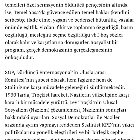
temelleri özel sermayenin öldürücü pençesinin altında
ise, Temel Yasa’da güvence edilen temel haklar (kendini
serbestçe ifade etme, yaşam ve bedensel bütünlük, yasalar
önünde eşitlik, vicdan, fikir ve toplanma özgürlüğü, basın
özgürlüğü, mesleğini seçme özgürlüğü vb.) boş sözler
olarak kalır ve karşıtlarına dönüşürler. Sosyalist bir
program, gerçek demokrasinin gerçekleşmesinin
önkoşuludur.
SGP, Dördüncü Enternasyonal’in Uluslararası
Komitesi’nin şubesi olarak, hem faşizme hem de
Stalinizme karşı mücadele geleneğini sürdürmektedir.
1930’larda, Troçkist hareket, Nazilerin yükselişine karşı
kararlı bir mücadele yürüttü. Lev Troçki’nin Ulusal
Sosyalizm (Nazizm) çözümlemesi, Nazizmin sonuçları
hakkındaki uyarıları, Sosyal Demokratlar ile Naziler
arasında ayrım yapmayı reddeden Stalinist KPD’nin yıkıcı
politikalarına yönelik eleştirileri ve bir birleşik cephe
uğruna mücadelesi, günümüzde son derece güncel olmayı