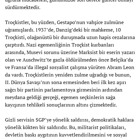
sürdürmektedir.
Troçkistler, bu yüzden, Gestapo’nun vahşice zulmüne
uğramışlardı. 1937’de, Danzig’deki bir mahkeme, 10
Troçkisti, olağanüstü bir duruşmada uzun hapis cezalarına
çarptırdı. Nazi egemenliğinin Troçkist kurbanları
arasında, Musevi sorunu üzerine Marksist bir eserin yazarı
olan ve Auschwitz’te gazla öldürülmeden önce Belçika’da
ve Fransa’da illegal sosyalist çalışma yürüten Abram Leon
da vardı. Troçkistlerin yeniden zulme uğradığı ve bunun,
II. Dünya Savaşı’nın sona ermesinden beri ilk kez aşırı
sağcı bir partinin parlamentoya girmesinin ardından
meydana geldiği gerçeği, egemen seçkinlerin sağa
kayışının tehlikeli sonuçlarının altını çizmektedir.
Gizli servisin SGP’ye yönelik saldırısı, demokratik haklara
yönelik kökten bir saldırıdır. Bu, militarist politikaları,
devletin baskı aygıtının kuvvetlendirilmesini ve sosyal