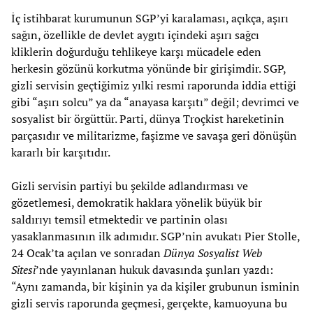
İç istihbarat kurumunun SGP’yi karalaması, açıkça, aşırı
sağın, özellikle de devlet aygıtı içindeki aşırı sağcı
kliklerin doğurduğu tehlikeye karşı mücadele eden
herkesin gözünü korkutma yönünde bir girişimdir. SGP,
gizli servisin geçtiğimiz yılki resmi raporunda iddia ettiği
gibi “aşırı solcu” ya da “anayasa karşıtı” değil; devrimci ve
sosyalist bir örgüttür. Parti, dünya Troçkist hareketinin
parçasıdır ve militarizme, faşizme ve savaşa geri dönüşün
kararlı bir karşıtıdır.
Gizli servisin partiyi bu şekilde adlandırması ve
gözetlemesi, demokratik haklara yönelik büyük bir
saldırıyı temsil etmektedir ve partinin olası
yasaklanmasının ilk adımıdır. SGP’nin avukatı Pier Stolle,
24 Ocak’ta açılan ve sonradan
Dünya Sosyalist Web
Sitesi
’nde yayınlanan hukuk davasında şunları yazdı:
“Aynı zamanda, bir kişinin ya da kişiler grubunun isminin
gizli servis raporunda geçmesi, gerçekte, kamuoyuna bu