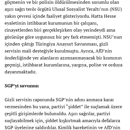
göçmenin ve bir polisin öldürülmesinden sorumlu olan
aşırı sağcı terör örgütü Ulusal Sosyalist Yeraltı’nın (NSU)
yakın çevresi içinde faaliyet gösteriyordu. Hatta Hesse
eyaletinin istihbarat kurumunun bir çalışanı,
cinayetlerden biri gerçekleşirken olay yerindeydi ama
görünüşe göre uygunsuz bir şey fark etmemişti. NSU’nun
içinden çıktığı Türingiya Anayurt Savunması, gizli
servisin mali desteğiyle kurulmuştu. Ayrıca, AfD’nin
önderliğinde yer alanların azımsanmayacak bir kısmının
geçmişi, istihbarat kurumlarına, yargıya, polise ve orduya
dayanmaktadır.
SGP’yi savunun
Gizli servisin raporunda SGP’nin adını anmaya karar
vermesinden bu yana, partiyi “şiddet” ile suçlamak üzere
çeşitli girişimlerde bulunuldu. Aşırı sağcılar, partiyi
suçlayabilmek için, şiddet kışkırtmak amacıyla defalarca
SGP üyelerine saldırdılar. Kimlik hareketinin ve AfD’nin