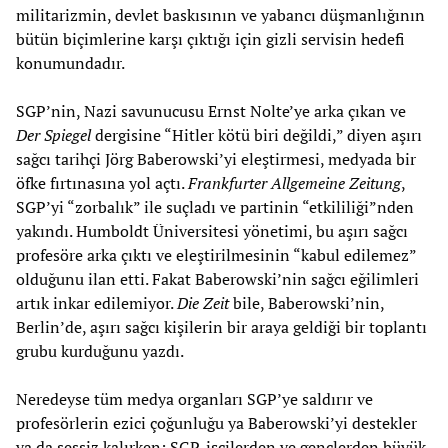
militarizmin, devlet baskısının ve yabancı düşmanlığının
bütün biçimlerine karşı çıktığı için gizli servisin hedefi
konumundadır.
SGP’nin, Nazi savunucusu Ernst Nolte’ye arka çıkan ve
Der Spiegel
dergisine “Hitler kötü biri değildi,” diyen aşırı
sağcı tarihçi Jörg Baberowski’yi eleştirmesi, medyada bir
öfke fırtınasına yol açtı.
Frankfurter Allgemeine Zeitung
,
SGP’yi “zorbalık” ile suçladı ve partinin “etkililiği”nden
yakındı. Humboldt Üniversitesi yönetimi, bu aşırı sağcı
profesöre arka çıktı ve eleştirilmesinin “kabul edilemez”
olduğunu ilan etti. Fakat Baberowski’nin sağcı eğilimleri
artık inkar edilemiyor.
Die Zeit
bile, Baberowski’nin,
Berlin’de, aşırı sağcı kişilerin bir araya geldiği bir toplantı
grubu kurduğunu yazdı.
Neredeyse tüm medya organları SGP’ye saldırır ve
profesörlerin ezici çoğunluğu ya Baberowski’yi destekler
ya da sessiz kalırken; SGP, işçilerden ve gençlerden büyük