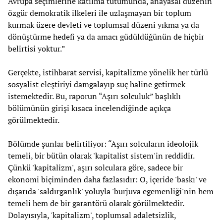
Avrupa seçimlerine katılma tutumunda, anayasal düzenin
özgür demokratik ilkeleri ile uzlaşmayan bir toplum
kurmak üzere devleti ve toplumsal düzeni yıkma ya da
dönüştürme hedefi ya da amacı güdüldüğünün de hiçbir
belirtisi yoktur.”
Gerçekte, istihbarat servisi, kapitalizme yönelik her türlü
sosyalist eleştiriyi damgalayıp suç haline getirmek
istemektedir. Bu, raporun “Aşırı solculuk” başlıklı
bölümünün girişi kısaca incelendiğinde açıkça
görülmektedir.
Bölümde şunlar belirtiliyor: “Aşırı solcuların ideolojik
temeli, bir bütün olarak 'kapitalist sistem'in reddidir.
Çünkü 'kapitalizm', aşırı solculara göre, sadece bir
ekonomi biçiminden daha fazlasıdır: O, içeride 'baskı' ve
dışarıda 'saldırganlık' yoluyla 'burjuva egemenliği'nin hem
temeli hem de bir garantörü olarak görülmektedir.
Dolayısıyla, 'kapitalizm', toplumsal adaletsizlik,