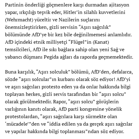
Partinin önderliği göçmenlere karşı durmadan ajitasyon
yapar, ırkçılığı teşvik eder, Hitler’in silahlı kuvvetlerini
(Wehrmacht) yüceltir ve Nazilerin suçlarını
önemsizleştirirken, gizli servisin “Aşırı sağcılık”
bölümünde AfD’ye bir kez bile değinilmemesi anlamlıdır.
AfD içindeki etnik milliyetçi “Flügel”in (Kanat)
temsilcileri, AfD ile sıkı bağlara sahip olan yeni Sağ ve
yabancı düşmanı Pegida ağları da raporda geçmemektedir.
Buna karşılık, “Aşırı solculuk” bölümü, AfD’den, defalarca,
sözde “aşırı solcular”ın kurbanı olarak söz ediyor! AfD’yi
ve aşırı sağcıları protesto eden ya da onlar hakkında bilgi
toplayan herkes, gizli servis tarafından bir “aşırı solcu”
olarak görülmektedir. Rapor, “aşırı solcu” görüşlerin
varlığının kanıtı olarak, AfD parti kongresine yönelik
protestolardan, “aşırı sağcılara karşı sürmekte olan
‘mücadele’”den ve “iddia edilen ya da gerçek aşırı sağcılar
ve yapılar hakkında bilgi toplanması”ndan söz ediyor.