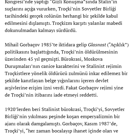
Kongresi’nde yaptığı “Gizli Konuşma”sında Stalin’in
suçlarını açığa vururken, Troçki’nin Sovyetler Birliği
tarihindeki gerçek rolünün herhangi bir şekilde kabul
edilmesini dışlamıştı. Troçkizm karşıtı yalanlar mabedi
dokunulmadan kalmayı sürdürdü.
Mihail Gorbaçov 1985’te iktidara gelip
Glasnost
(“Açıklık”)
politikasını başlattığında, Troçki’nin öldürülmesinin
üzerinden 45 yıl geçmişti. Bürokrasi, Moskova
Duruşmaları’nın canice karakterini ve Stalinist rejimin
Troçkistlere yönelik öldürücü zulmünü inkar edilemez bir
şekilde kanıtlayan belge yığınlarını içeren devlet
arşivlerine erişim izni verdi. Fakat Gorbaçov rejimi yine
de Troçki’nin itibarını iade etmeyi reddetti.
1920’lerden beri Stalinist bürokrasi, Troçki’yi, Sovyetler
Birliği’nin yıkılması peşinde koşan emperyalizmin bir
ajanı olarak damgalamıştı. Gorbaçov, Kasım 1987’de,
Troçki’yi, “her zaman bocalayıp ihanet içinde olan ve