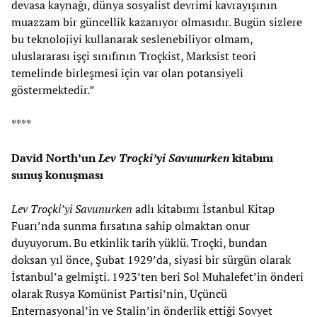
devasa kaynağı, dünya sosyalist devrimi kavrayışının
muazzam bir güncellik kazanıyor olmasıdır. Bugün sizlere
bu teknolojiyi kullanarak seslenebiliyor olmam,
uluslararası işçi sınıfının Troçkist, Marksist teori
temelinde birleşmesi için var olan potansiyeli
göstermektedir.”
****
David North’un
Lev Troçki’yi Savunurken
kitabını
sunuş konuşması
Lev Troçki’yi Savunurken
adlı kitabımı İstanbul Kitap
Fuarı’nda sunma fırsatına sahip olmaktan onur
duyuyorum. Bu etkinlik tarih yüklü. Troçki, bundan
doksan yıl önce, Şubat 1929’da, siyasi bir sürgün olarak
İstanbul’a gelmişti. 1923’ten beri Sol Muhalefet’in önderi
olarak Rusya Komünist Partisi’nin, Üçüncü
Enternasyonal’in ve Stalin’in önderlik ettiği Sovyet