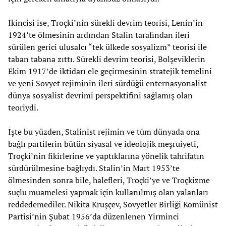
İkincisi ise, Troçki’nin sürekli devrim teorisi, Lenin’in
1924’te ölmesinin ardından Stalin tarafından ileri
sürülen gerici ulusalcı “tek ülkede sosyalizm” teorisi ile
taban tabana zıttı. Sürekli devrim teorisi, Bolşeviklerin
Ekim 1917’de iktidarı ele geçirmesinin stratejik temelini
ve yeni Sovyet rejiminin ileri sürdüğü enternasyonalist
dünya sosyalist devrimi perspektifini sağlamış olan
teoriydi.
İşte bu yüzden, Stalinist rejimin ve tüm dünyada ona
bağlı partilerin bütün siyasal ve ideolojik meşruiyeti,
Troçki’nin fikirlerine ve yaptıklarına yönelik tahrifatın
sürdürülmesine bağlıydı. Stalin’in Mart 1953’te
ölmesinden sonra bile, halefleri, Troçki’ye ve Troçkizme
suçlu muamelesi yapmak için kullanılmış olan yalanları
reddedemediler. Nikita Kruşçev, Sovyetler Birliği Komünist
Partisi’nin Şubat 1956’da düzenlenen Yirminci