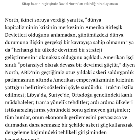
Kitap fuarının girişinde David North’un etkinliğinin duyurusu
North, ikinci soruya verdiği yanıtta, “dünya
kapitalizminin krizinin merkezinin Amerika Birleşik
Devletleri olduğunu anlamadan, günümüzdeki dünya
durumuna ilişkin gerçekçi bir kavrayışa sahip olmanın” ya
da “herhangi bir ülkede devrimci bir strateji
geliştirmenin” olanaksız olduğunu açıkladı. Amerikan işçi
sınıfı “potansiyel olarak devasa bir devrimci güçtür,” diyen
North, ABD’nin geçtiğimiz otuz yıldaki askeri saldırganlık
patlamasının altında Amerikan emperyalizminin krizinin
yattığını belirtirek sözlerini şöyle sürdürdü: “Irak’ın istila
edilmesi; Libya’da, Suriye’de, Ortadoğu genelindeki kanlı
müdahaleler; İran’a yönelik tehditler; ardı ardına ülkeleri
istikrarsızlaştırma yönündeki sonu gelmeyen girişimler;
tüm bunlar, onun ekonomik gerilemesini pervasızca ve
durmadan daha acımasız bir şekilde askeri güç kullanarak
dengeleme biçimindeki tehlikeli girişiminden
kaynaklanıyor.”