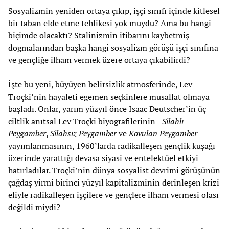
Sosyalizmin yeniden ortaya çıkıp, işçi sınıfı içinde kitlesel
bir taban elde etme tehlikesi yok muydu? Ama bu hangi
biçimde olacaktı? Stalinizmin itibarını kaybetmiş
dogmalarından başka hangi sosyalizm görüşü işçi sınıfına
ve gençliğe ilham vermek üzere ortaya çıkabilirdi?
İşte bu yeni, büyüyen belirsizlik atmosferinde, Lev
Troçki’nin hayaleti egemen seçkinlere musallat olmaya
başladı. Onlar, yarım yüzyıl önce Isaac Deutscher’in üç
ciltlik anıtsal Lev Troçki biyografilerinin –
Silahlı
Peygamber
,
Silahsız Peygamber
ve
Kovulan Peygamber
–
yayımlanmasının, 1960’larda radikalleşen gençlik kuşağı
üzerinde yarattığı devasa siyasi ve entelektüel etkiyi
hatırladılar. Troçki’nin dünya sosyalist devrimi görüşünün
çağdaş yirmi birinci yüzyıl kapitalizminin derinleşen krizi
eliyle radikalleşen işçilere ve gençlere ilham vermesi olası
değildi miydi?