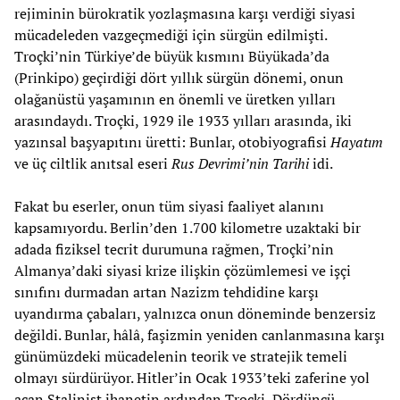
rejiminin bürokratik yozlaşmasına karşı verdiği siyasi
mücadeleden vazgeçmediği için sürgün edilmişti.
Troçki’nin Türkiye’de büyük kısmını Büyükada’da
(Prinkipo) geçirdiği dört yıllık sürgün dönemi, onun
olağanüstü yaşamının en önemli ve üretken yılları
arasındaydı. Troçki, 1929 ile 1933 yılları arasında, iki
yazınsal başyapıtını üretti: Bunlar, otobiyografisi
Hayatım
ve üç ciltlik anıtsal eseri
Rus Devrimi’nin Tarihi
idi.
Fakat bu eserler, onun tüm siyasi faaliyet alanını
kapsamıyordu. Berlin’den 1.700 kilometre uzaktaki bir
adada fiziksel tecrit durumuna rağmen, Troçki’nin
Almanya’daki siyasi krize ilişkin çözümlemesi ve işçi
sınıfını durmadan artan Nazizm tehdidine karşı
uyandırma çabaları, yalnızca onun döneminde benzersiz
değildi. Bunlar, hâlâ, faşizmin yeniden canlanmasına karşı
günümüzdeki mücadelenin teorik ve stratejik temeli
olmayı sürdürüyor. Hitler’in Ocak 1933’teki zaferine yol
açan Stalinist ihanetin ardından Troçki, Dördüncü