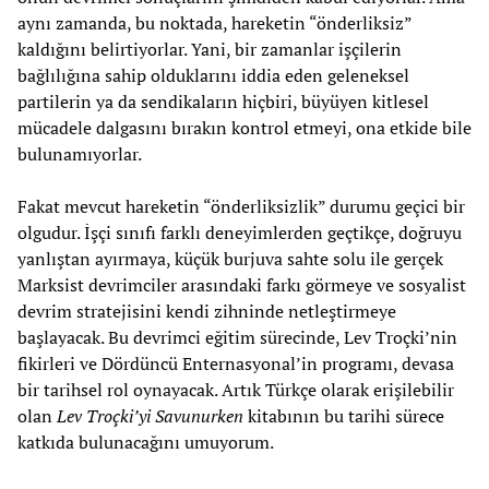
aynı zamanda, bu noktada, hareketin “önderliksiz”
kaldığını belirtiyorlar. Yani, bir zamanlar işçilerin
bağlılığına sahip olduklarını iddia eden geleneksel
partilerin ya da sendikaların hiçbiri, büyüyen kitlesel
mücadele dalgasını bırakın kontrol etmeyi, ona etkide bile
bulunamıyorlar.
Fakat mevcut hareketin “önderliksizlik” durumu geçici bir
olgudur. İşçi sınıfı farklı deneyimlerden geçtikçe, doğruyu
yanlıştan ayırmaya, küçük burjuva sahte solu ile gerçek
Marksist devrimciler arasındaki farkı görmeye ve sosyalist
devrim stratejisini kendi zihninde netleştirmeye
başlayacak. Bu devrimci eğitim sürecinde, Lev Troçki’nin
fikirleri ve Dördüncü Enternasyonal’in programı, devasa
bir tarihsel rol oynayacak. Artık Türkçe olarak erişilebilir
olan
Lev Troçki’yi Savunurken
kitabının bu tarihi sürece
katkıda bulunacağını umuyorum.