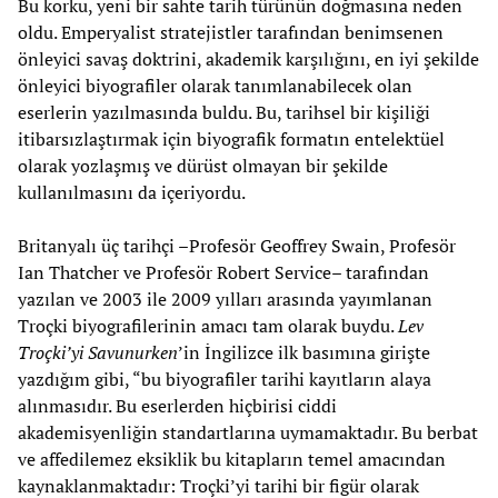
Bu korku, yeni bir sahte tarih türünün doğmasına neden
oldu. Emperyalist stratejistler tarafından benimsenen
önleyici savaş doktrini, akademik karşılığını, en iyi şekilde
önleyici biyografiler olarak tanımlanabilecek olan
eserlerin yazılmasında buldu. Bu, tarihsel bir kişiliği
itibarsızlaştırmak için biyografik formatın entelektüel
olarak yozlaşmış ve dürüst olmayan bir şekilde
kullanılmasını da içeriyordu.
Britanyalı üç tarihçi –Profesör Geoffrey Swain, Profesör
Ian Thatcher ve Profesör Robert Service– tarafından
yazılan ve 2003 ile 2009 yılları arasında yayımlanan
Troçki biyografilerinin amacı tam olarak buydu.
Lev
Troçki’yi Savunurken
’in İngilizce ilk basımına girişte
yazdığım gibi, “bu biyografiler tarihi kayıtların alaya
alınmasıdır. Bu eserlerden hiçbirisi ciddi
akademisyenliğin standartlarına uymamaktadır. Bu berbat
ve affedilemez eksiklik bu kitapların temel amacından
kaynaklanmaktadır: Troçki’yi tarihi bir figür olarak