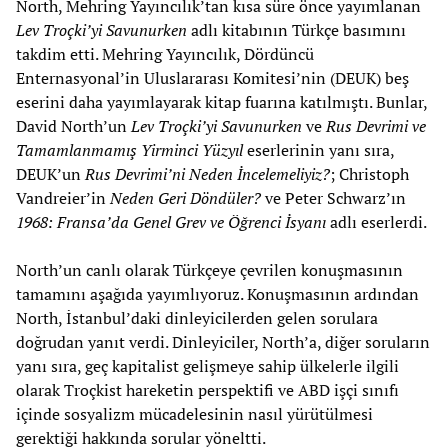
North, Mehring Yayıncılık’tan kısa süre önce yayımlanan
Lev Troçki’yi Savunurken
adlı kitabının Türkçe basımını
takdim etti. Mehring Yayıncılık, Dördüncü
Enternasyonal’in Uluslararası Komitesi’nin (DEUK) beş
eserini daha yayımlayarak kitap fuarına katılmıştı. Bunlar,
David North’un
Lev Troçki’yi Savunurken
ve
Rus Devrimi ve
Tamamlanmamış Yirminci Yüzyıl
eserlerinin yanı sıra,
DEUK’un
Rus Devrimi’ni Neden İncelemeliyiz?
; Christoph
Vandreier’in
Neden Geri Döndüler?
ve Peter Schwarz’ın
1968: Fransa’da Genel Grev ve Öğrenci İsyanı
adlı eserlerdi.
North’un canlı olarak Türkçeye çevrilen konuşmasının
tamamını aşağıda yayımlıyoruz. Konuşmasının ardından
North, İstanbul’daki dinleyicilerden gelen sorulara
doğrudan yanıt verdi. Dinleyiciler, North’a, diğer soruların
yanı sıra, geç kapitalist gelişmeye sahip ülkelerle ilgili
olarak Troçkist hareketin perspektifi ve ABD işçi sınıfı
içinde sosyalizm mücadelesinin nasıl yürütülmesi
gerektiği hakkında sorular yöneltti.