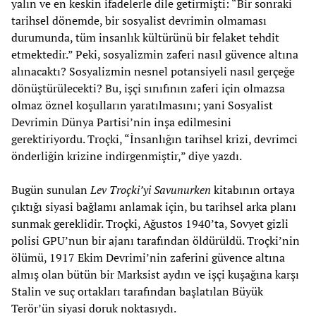
yalın ve en keskin ifadelerle dile getirmişti: “Bir sonraki
tarihsel dönemde, bir sosyalist devrimin olmaması
durumunda, tüm insanlık kültürünü bir felaket tehdit
etmektedir.” Peki, sosyalizmin zaferi nasıl güvence altına
alınacaktı? Sosyalizmin nesnel potansiyeli nasıl gerçeğe
dönüştürülecekti? Bu, işçi sınıfının zaferi için olmazsa
olmaz öznel koşulların yaratılmasını; yani Sosyalist
Devrimin Dünya Partisi’nin inşa edilmesini
gerektiriyordu. Troçki, “İnsanlığın tarihsel krizi, devrimci
önderliğin krizine indirgenmiştir,” diye yazdı.
Bugün sunulan
Lev Troçki’yi Savunurken
kitabının ortaya
çıktığı siyasi bağlamı anlamak için, bu tarihsel arka planı
sunmak gereklidir. Troçki, Ağustos 1940’ta, Sovyet gizli
polisi GPU’nun bir ajanı tarafından öldürüldü. Troçki’nin
ölümü, 1917 Ekim Devrimi’nin zaferini güvence altına
almış olan bütün bir Marksist aydın ve işçi kuşağına karşı
Stalin ve suç ortakları tarafından başlatılan Büyük
Terör’ün siyasi doruk noktasıydı.