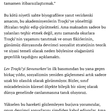
tamamen itibarsızlaştırmak.”
Bu kötü niyetli sahte biyografilere yanıt verirkenki
amacım, bu akademisyenlerin Troçki’ye yönelttiği
iftiraları teşhir edip çürütmekti. Ama maksadım sadece bu
yalanları teşhir etmek değil, aynı zamanda okurlara
Troçki’nin yaşamını tanıtmak ve onun fikirlerinin,
günümüz dünyasında devrimci sosyalist stratejinin teorik
ve siyasi temeli olarak neden böylesine olağanüstü
geçerlilik taşıdığını açıklamaktı.
Lev Troçki’yi Savunurken
’in ilk basımından bu yana geçen
birkaç yıldır, sosyalizmin yeniden güçlenmesi artık sadece
uzak bir olasılık olarak görünmüyor. Bizler, sınıf
mücadelesinin küresel ölçekte bileşik bir süreç olarak
dünya genelinde canlanmasına tanık oluyoruz.
Yükselen bu hareketi gözlemleyen burjuva yorumcular,
onun devrimci sonuçlarını şimdiden kabul ediyorlar. Ama