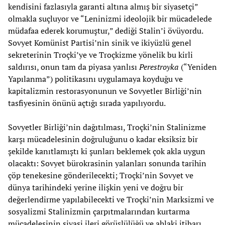
kendisini fazlasıyla garanti altına almış bir siyasetçi”
olmakla suçluyor ve “Leninizmi ideolojik bir mücadelede
müdafaa ederek korumuştur,” dediği Stalin’i övüyordu.
Sovyet Komünist Partisi’nin sinik ve ikiyüzlü genel
sekreterinin Troçki’ye ve Troçkizme yönelik bu kirli
saldırısı, onun tam da piyasa yanlısı
Perestroyka
(“Yeniden
Yapılanma”) politikasını uygulamaya koyduğu ve
kapitalizmin restorasyonunun ve Sovyetler Birliği’nin
tasfiyesinin önünü açtığı sırada yapılıyordu.
Sovyetler Birliği’nin dağıtılması, Troçki’nin Stalinizme
karşı mücadelesinin doğruluğunu o kadar eksiksiz bir
şekilde kanıtlamıştı ki şunları beklemek çok akla uygun
olacaktı: Sovyet bürokrasinin yalanları sonunda tarihin
çöp tenekesine gönderilecekti; Troçki’nin Sovyet ve
dünya tarihindeki yerine ilişkin yeni ve doğru bir
değerlendirme yapılabilecekti ve Troçki’nin Marksizmi ve
sosyalizmi Stalinizmin çarpıtmalarından kurtarma
mücadelesinin siyasi ileri görüşlülüğü ve ahlaki itibarı