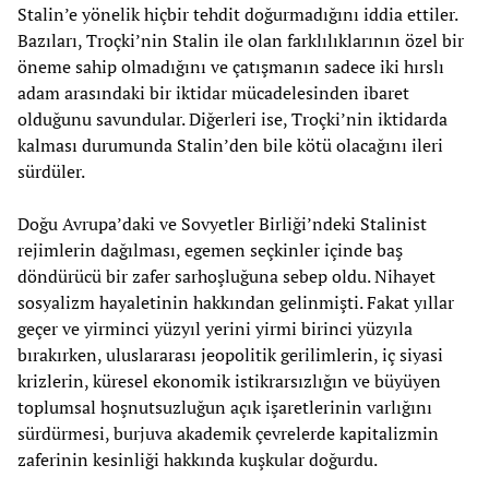
Stalin’e yönelik hiçbir tehdit doğurmadığını iddia ettiler.
Bazıları, Troçki’nin Stalin ile olan farklılıklarının özel bir
öneme sahip olmadığını ve çatışmanın sadece iki hırslı
adam arasındaki bir iktidar mücadelesinden ibaret
olduğunu savundular. Diğerleri ise, Troçki’nin iktidarda
kalması durumunda Stalin’den bile kötü olacağını ileri
sürdüler.
Doğu Avrupa’daki ve Sovyetler Birliği’ndeki Stalinist
rejimlerin dağılması, egemen seçkinler içinde baş
döndürücü bir zafer sarhoşluğuna sebep oldu. Nihayet
sosyalizm hayaletinin hakkından gelinmişti. Fakat yıllar
geçer ve yirminci yüzyıl yerini yirmi birinci yüzyıla
bırakırken, uluslararası jeopolitik gerilimlerin, iç siyasi
krizlerin, küresel ekonomik istikrarsızlığın ve büyüyen
toplumsal hoşnutsuzluğun açık işaretlerinin varlığını
sürdürmesi, burjuva akademik çevrelerde kapitalizmin
zaferinin kesinliği hakkında kuşkular doğurdu.