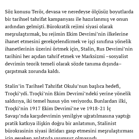
Söz konusu Terör, devasa ve neredeyse ölçüsüz boyutlarda
bir tarihsel tahrifat kampanyası ile hazırlanmış ve onun
ardından gelmişti. Bürokratik rejimi siyasi olarak
meşrulaştırmak, bu rejimin Ekim Devrimi’nin ilkelerine
ihanet etmesini gerekçelendirmek ve işçi sınıfına yönelik
ihanetlerinin üzerini örtmek için, Stalin, Rus Devrimi’nin
tarihini her açıdan tahrif etmek ve Marksizmi –sosyalist
devrimin teorik temeli olarak sözde tanıma dışında–
çarpıtmak zorunda kaldı.
Stalin’in Tarihsel Tahrifat Okulu’nun başlıca hedefi,
Troçki’ydi. Troçki’nin Ekim Devrimi’ndeki yerine yönelik
saldırıya, iki temel husus yön veriyordu. Bunlardan ilki,
Troçki’nin 1917 Ekim Devrimi’ne ve 1918-21 İç
Savaşı’nda karşıdevrimin yenilgiye uğratılmasına yaptığı
pratik katkıya ilişkin doğru bir anlatımın, Stalinist
bürokrasinin siyasi iktidarı gasp etmesini meşrulaştırması
için gereken anlatıyla uyumsuz olmasıydı.