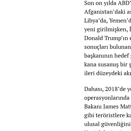
Son on yılda ABD’n
Afganistan’daki a
Libya’da, Yemen’d
yeni girilmişken,
Donald Trump’ın e
sonuçları bulunan
başkanının hedef g
kana susamış bir 
ileri düzeydeki ak
Dahası, 2018’de ye
operasyonlarında 
Bakanı James Matt
gibi teröristlere
ulusal güvenliğini