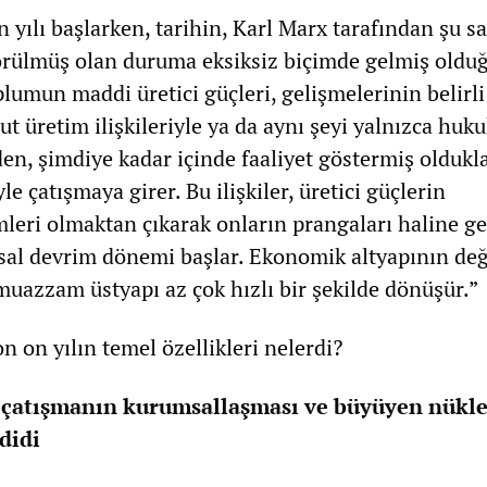
 yılı başlarken, tarihin, Karl Marx tarafından şu sa
örülmüş olan duruma eksiksiz biçimde gelmiş oldu
plumun maddi üretici güçleri, gelişmelerinin belirli
 üretim ilişkileriyle ya da aynı şeyi yalnızca huku
den, şimdiye kadar içinde faaliyet göstermiş oldukla
yle çatışmaya girer. Bu ilişkiler, üretici güçlerin
leri olmaktan çıkarak onların prangaları haline gel
al devrim dönemi başlar. Ekonomik altyapının de
 muazzam üstyapı az çok hızlı bir şekilde dönüşür.”
on on yılın temel özellikleri nelerdi?
 çatışmanın kurumsallaşması ve büyüyen nükl
didi