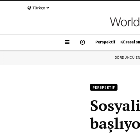
Türkçe
Perspektif
Küresel sı
DÖRDÜNCÜ E
PERSPEKTIF
Sosyali
başlıy