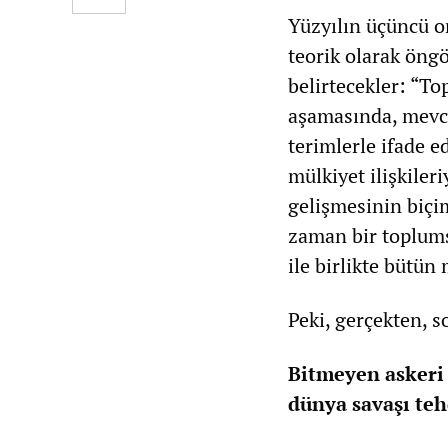
Yüzyılın üçüncü on
teorik olarak öng
belirtecekler: “To
aşamasında, mevcut
terimlerle ifade e
mülkiyet ilişkileri
gelişmesinin biçim
zaman bir toplums
ile birlikte bütün
Peki, gerçekten, s
Bitmeyen askeri
dünya savaşı teh