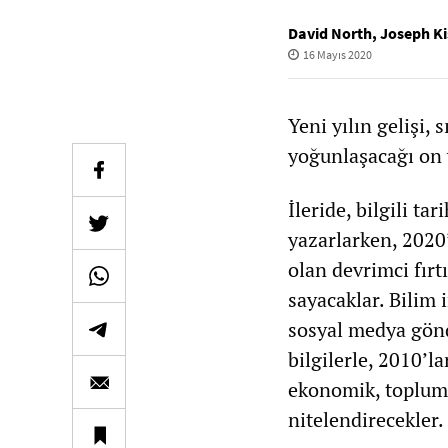
David North
,
Joseph K
16 Mayıs 2020
Yeni yılın gelişi,
yoğunlaşacağı on y
İleride, bilgili ta
yazarlarken, 2020
olan devrimci fırtı
sayacaklar. Bilim i
sosyal medya gönde
bilgilerle, 2010’l
ekonomik, toplums
nitelendirecekler.