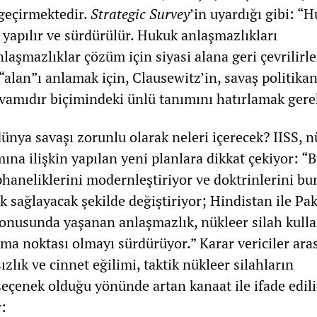
geçirmektedir.
Strategic Survey
’in uyardığı gibi: “
 yapılır ve sürdürülür. Hukuk anlaşmazlıkları
aşmazlıklar çözüm için siyasi alana geri çevrilirle
 “alan”ı anlamak için, Clausewitz’in, savaş politika
evamıdır biçimindeki ünlü tanımını hatırlamak gere
ünya savaşı zorunlu olarak neleri içerecek? IISS, n
mına ilişkin yapılan yeni planlara dikkat çekiyor: “
haneliklerini modernleştiriyor ve doktrinlerini bu
 sağlayacak şekilde değiştiriyor; Hindistan ile Pa
onusunda yaşanan anlaşmazlık, nükleer silah kull
lama noktası olmayı sürdürüyor.” Karar vericiler ara
zlık ve cinnet eğilimi, taktik nükleer silahların
seçenek olduğu yönünde artan kanaat ile ifade edili
r: