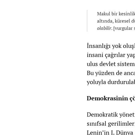
Makul bir kesinlik
altında, küresel d
olabilir
. [vurgular
İnsanlığı yok oluş
insani çağrılar y
ulus devlet sist
Bu yüzden de anca
yoluyla durdurulab
Demokrasinin ç
Demokratik yöneti
sınıfsal gerilimle
Lenin’in I. Dünya