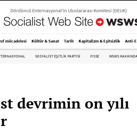
Dördüncü Enternasyonal’in Uluslararası Komitesi
(
DEUK
)
nıf mücadelesi
Kültür & Sanat
Tarih
Kapitalizm & Eşitsizlik
Anti-
NTERNASYONAL
SOSYALIST EŞITLIK PARTISI
IYSSE
WSWS HAKKIND
st devrimin on yılı
or