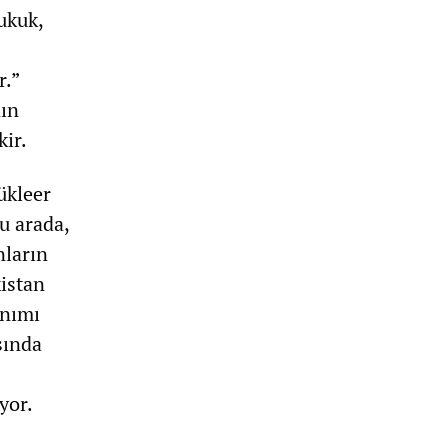
Hukuk,
r.”
nın
kir.
ükleer
Bu arada,
nların
kistan
anımı
sında
yor.