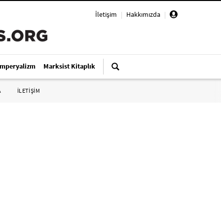
İletişim
|
Hakkımızda
|
Emperyalizm
Marksist Kitaplık
A
İLETİŞİM