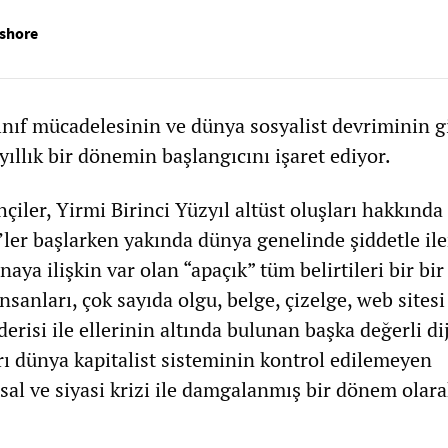
ishore
 sınıf mücadelesinin ve dünya sosyalist devriminin 
ıllık bir dönemin başlangıcını işaret ediyor.
rihçiler, Yirmi Birinci Yüzyıl altüst oluşları hakkında
’ler başlarken yakında dünya genelinde şiddetle il
naya ilişkin var olan “apaçık” tüm belirtileri bir bir
nsanları, çok sayıda olgu, belge, çizelge, web sitesi
risi ile ellerinin altında bulunan başka değerli dij
arı dünya kapitalist sisteminin kontrol edilemeyen
al ve siyasi krizi ile damgalanmış bir dönem olara