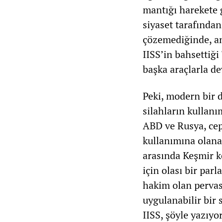
mantığı harekete 
siyaset tarafından
çözemediğinde, anl
IISS’in bahsettiği
başka araçlarla d
Peki, modern bir d
silahların kullanı
ABD ve Rusya, cep
kullanımına olanak
arasında Keşmir k
için olası bir par
hakim olan pervası
uygulanabilir bir 
IISS, şöyle yazıyo