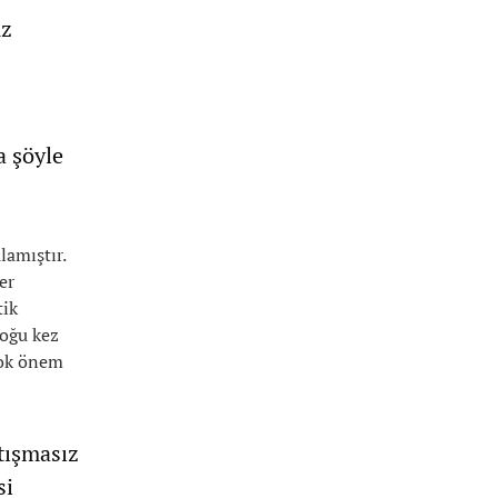
uz
a şöyle
lamıştır.
er
tik
çoğu kez
çok önem
tışmasız
si