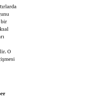
tırlarda
ğunu
 bir
ksal
rı
ir. O
ğişmesi
eer