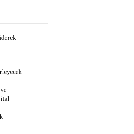
giderek
erleyecek
 ve
ital
k