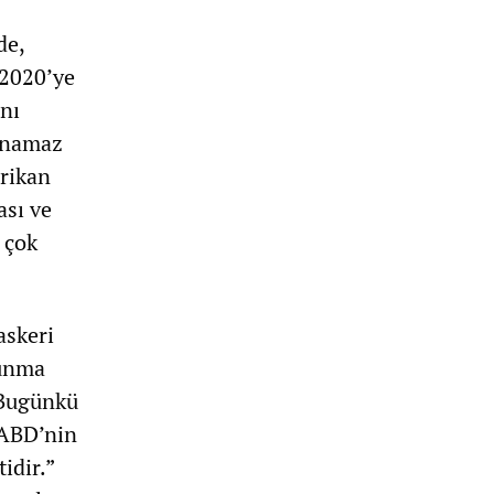
de,
 2020’ye
nı
lanamaz
erikan
ası ve
 çok
askeri
vunma
“Bugünkü
 ABD’nin
idir.”