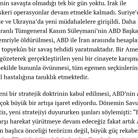
in savaşta olmadığı tek bir gün yoktu. Irak ile
skeri operasyonlar devam etmekle kalmadı. Suriye’
e ve Ukrayna’da yeni müdahalelere girişildi. Daha
 İranlı Tümgeneral Kasım Süleymani’nin ABD Başka
mriyle öldürülmesi, ABD ile İran arasında hesap
 topyekûn bir savaş tehdidi yaratmaktadır. Bir Am
özeterek gerçekleştirilen yeni bir cinayete karışm
şekilde bununla övünmesi, tüm egemen seçkinlerin
ıl hastalığına tanıklık etmektedir.
ni bir stratejik doktrinin kabul edilmesi, ABD’nin 
çok büyük bir artışa işaret ediyordu. Dönemin Sa
is, yeni stratejiyi duyururken şunları söylemişti: 
 karşı harekat yürütmeye devam edeceğiz fakat artık
n başlıca önceliği terörizm değil, büyük güç rekabet