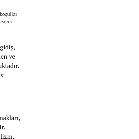
 koşullar
asgari
gidiş,
den ve
ktadır.
si
nakları,
r.
lizm,