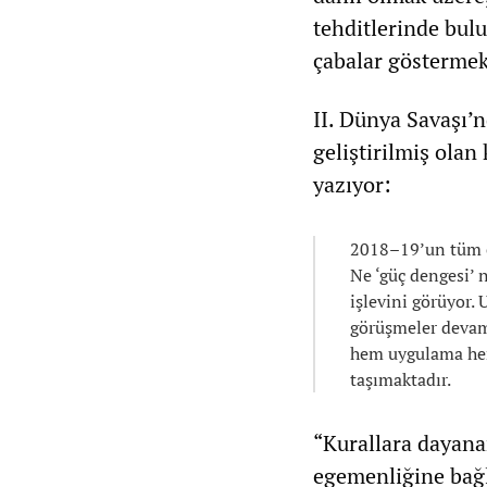
tehditlerinde bul
çabalar göstermek
II. Dünya Savaşı’
geliştirilmiş olan
yazıyor:
2018–19’un tüm eğ
Ne ‘güç dengesi’ n
işlevini görüyor.
görüşmeler devam 
hem uygulama hem
taşımaktadır.
“Kurallara dayana
egemenliğine bağlı