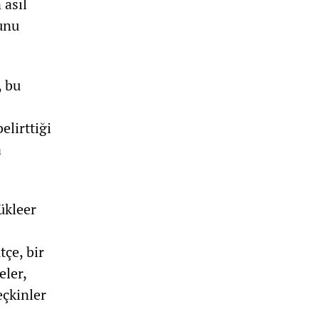
 asıl
unu
, bu
belirttiği
a
ükleer
tçe, bir
eler,
eçkinler