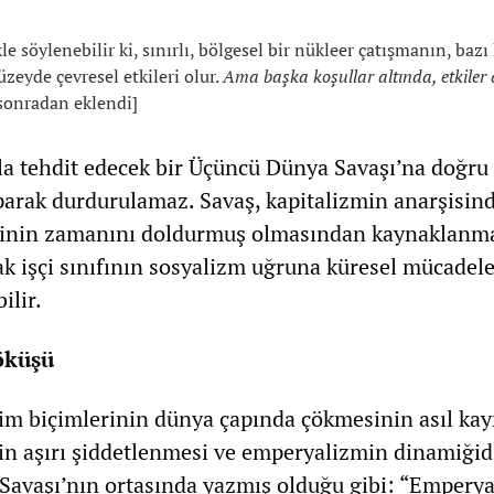
le söylenebilir ki, sınırlı, bölgesel bir nükleer çatışmanın, bazı
üzeyde çevresel etkileri olur.
Ama başka koşullar altında, etkiler 
 sonradan eklendi]
la tehdit edecek bir Üçüncü Dünya Savaşı’na doğru 
aparak durdurulamaz. Savaş, kapitalizmin anarşisin
eminin zamanını doldurmuş olmasından kaynaklanma
k işçi sınıfının sosyalizm uğruna küresel mücadele
ilir.
öküşü
m biçimlerinin dünya çapında çökmesinin asıl kay
rin aşırı şiddetlenmesi ve emperyalizmin dinamiğidi
 Savaşı’nın ortasında yazmış olduğu gibi: “Emperya