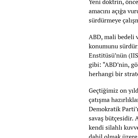
Yeni doktrin, önce
amacını açığa vu
sürdürmeye çalış
ABD, mali bedeli v
konumunu sürdürme
Enstitüsü’nün (I
gibi: “ABD’nin, gö
herhangi bir strat
Geçtiğimiz on yıl
çatışma hazırlıkl
Demokratik Parti’n
savaş bütçesidir. 
kendi silahlı kuvv
dahil olmak üzere