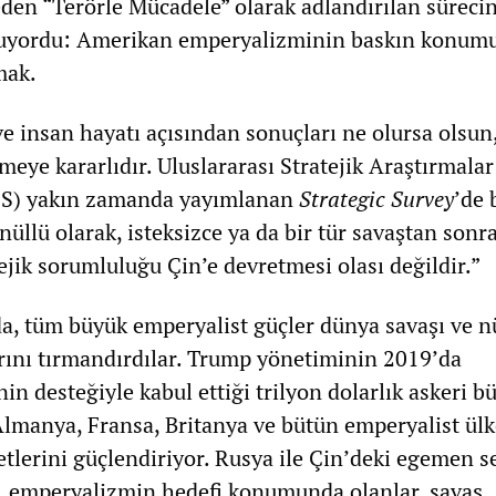
den “Terörle Mücadele” olarak adlandırılan sürecin
ruyordu: Amerikan emperyalizminin baskın konum
mak.
e insan hayatı açısından sonuçları ne olursa olsun
ye kararlıdır. Uluslararası Stratejik Araştırmalar
ISS) yakın zamanda yayımlanan
Strategic Survey
’de 
nüllü olarak, isteksizce ya da bir tür savaştan sonr
ejik sorumluluğu Çin’e devretmesi olası değildir.”
da, tüm büyük emperyalist güçler dünya savaşı ve n
arını tırmandırdılar. Trump yönetiminin 2019’da
in desteğiyle kabul ettiği trilyon dolarlık askeri bü
Almanya, Fransa, Britanya ve bütün emperyalist ülk
etlerini güçlendiriyor. Rusya ile Çin’deki egemen s
, emperyalizmin hedefi konumunda olanlar, savaş