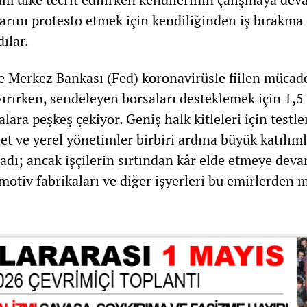
rını protesto etmek için kendiliğinden iş bırakma
ılar.
 Merkez Bankası (Fed) koronavirüsle fiilen mücad
ırırken, sendeleyen borsaları desteklemek için 1,5 
lara peşkeş çekiyor. Geniş halk kitleleri için testle
et ve yerel yönetimler birbiri ardına büyük katılıml
ladı; ancak işçilerin sırtından kâr elde etmeye dev
motiv fabrikaları ve diğer işyerleri bu emirlerden 