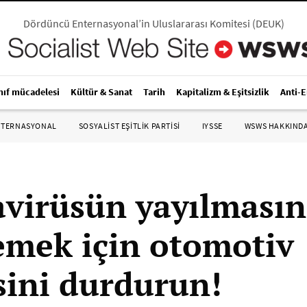
Dördüncü Enternasyonal’in Uluslararası Komitesi
(
DEUK
)
nıf mücadelesi
Kültür & Sanat
Tarih
Kapitalizm & Eşitsizlik
Anti-
NTERNASYONAL
SOSYALIST EŞITLIK PARTISI
IYSSE
WSWS HAKKIND
virüsün yayılmasın
emek için otomotiv
sini durdurun!