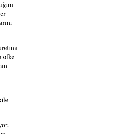
lığını
ler
arını
üretimi
a öfke
min
bile
yor.
vam