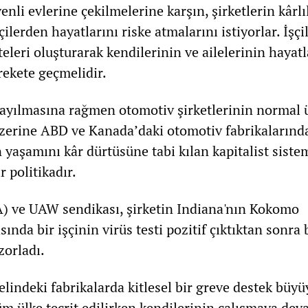
enli evlerine çekilmelerine karşın, şirketlerin kârlı
ilerden hayatlarını riske atmalarını istiyorlar. İşçi
eleri oluşturarak kendilerinin ve ailelerinin hayatl
rekete geçmelidir.
yayılmasına rağmen otomotiv şirketlerinin normal 
zerine ABD ve Kanada’daki otomotiv fabrikalarınd
 yaşamını kâr dürtüsüne tabi kılan kapitalist siste
r politikadır.
A) ve UAW sendikası, şirketin Indiana'nın Kokomo
ında bir işçinin virüs testi pozitif çıktıktan sonra 
zorladı.
lindeki fabrikalarda kitlesel bir greve destek büyü
 tüm ülke tecrit edilirken kendilerinin çalışmaya de