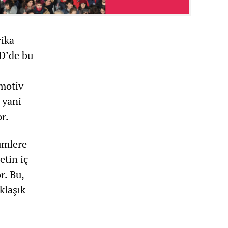
rika
BD’de bu
motiv
 yani
r.
lümlere
etin iç
r. Bu,
klaşık