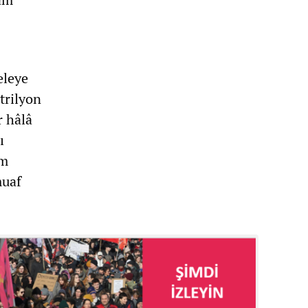
eleye
trilyon
r hâlâ
ı
am
muaf