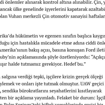
di önlemler alınarak kontrol altına alınabilir. Çin, 
 ancak ülke genelinde işyerlerini kapatarak azaltabi
olan Vuhan merkezli Çin otomotiv sanayisi haftala
ka’da hükümetin ve egemen sınıfın başlıca kaygıs
duğu için hastalıkla mücadele etme adına ciddi ön
Amerika’sının bakış açısı, basına konuşan Ford ilet
ruby’nin açıklamasında şöyle özetleniyordu: “Açıkç
lışır halde tutmamız gerekiyor. Hedef bu.”
algına verdiği tepki, işçilere krizin gerçek ölçeği
ylemek ve onları işte tutmak olmuştur. UAW geçici
sendika bürokratlarını seyahatlerini kısıtlayarak
ten bir açıklama yayımladı. Felaket bir durum: İşçi
n Palm Springs’teki biftek yemeklerinde geçici bir