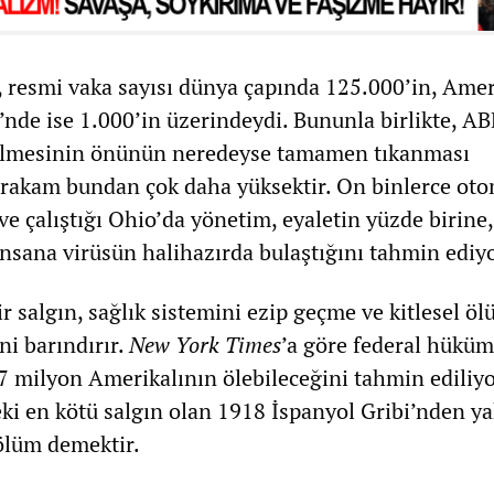
n, resmi vaka sayısı dünya çapında 125.000’in, Ame
i’nde ise 1.000’in üzerindeydi. Bununla birlikte, A
edilmesinin önünün neredeyse tamamen tıkanması
 rakam bundan çok daha yüksektir. On binlerce oto
 ve çalıştığı Ohio’da yönetim, eyaletin yüzde birine,
insana virüsün halihazırda bulaştığını tahmin ediyo
r salgın, sağlık sistemini ezip geçme ve kitlesel ö
ni barındırır.
New York Times
’a göre federal hüküm
7 milyon Amerikalının ölebileceğini tahmin ediliyo
ki en kötü salgın olan 1918 İspanyol Gribi’nden ya
 ölüm demektir.