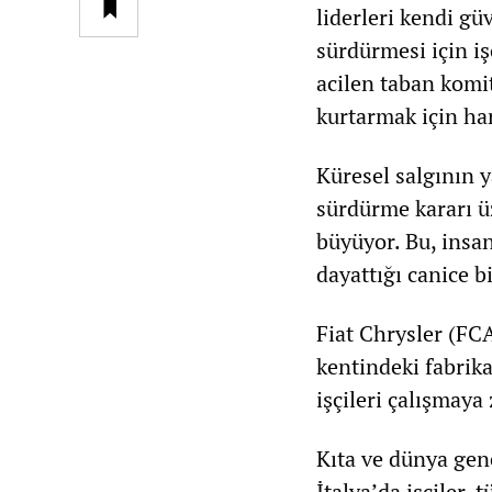
liderleri kendi güv
sürdürmesi için işç
acilen taban komit
kurtarmak için ha
Küresel salgının 
sürdürme kararı ü
büyüyor. Bu, insan
dayattığı canice bi
Fiat Chrysler (FC
kentindeki fabrikas
işçileri çalışmaya 
Kıta ve dünya gene
İtalya’da işçiler,