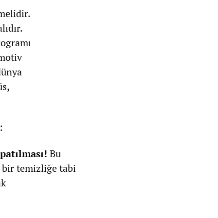
melidir.
lıdır.
programı
omotiv
 dünya
üs,
:
apatılması!
Bu
bir temizliğe tabi
ak