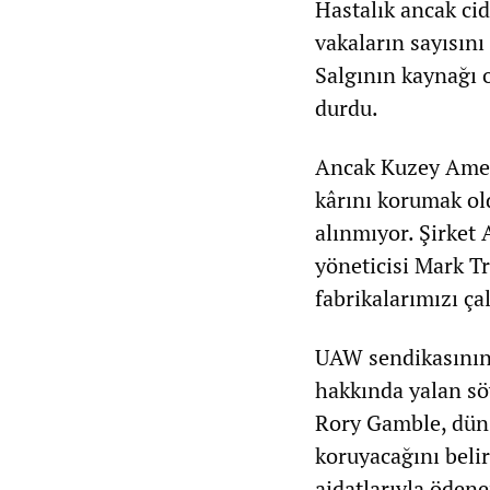
Hastalık ancak cid
vakaların sayısını
Salgının kaynağı 
durdu.
Ancak Kuzey Ameri
kârını korumak ol
alınmıyor. Şirket 
yöneticisi Mark T
fabrikalarımızı ça
UAW sendikasının s
hakkında yalan sö
Rory Gamble, dün, 
koruyacağını belir
aidatlarıyla ödene