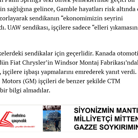
in sağlığına gelince, Gamble hayatları risk altında 
a zorlayarak sendikanın “ekonomimizin seyrini
ı. UAW sendikası, işçilere sadece “elleri yıkamasın
elerdeki sendikalar için geçerlidir. Kanada otomot
 dün Fiat Chrysler’in Windsor Montaj Fabrikası’ndak
 işçilere işbaşı yapmalarını emrederek yanıt verdi
l Motors (GM) işçileri de benzer şekilde CTM
ir bilgi almadılar.