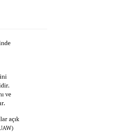
inde
ini
dir.
nı ve
ır.
lar açık
 (UAW)