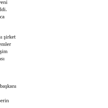
yeni
ldi.
rca
ı şirket
lemler
işim
ası
 başkanı
lerin