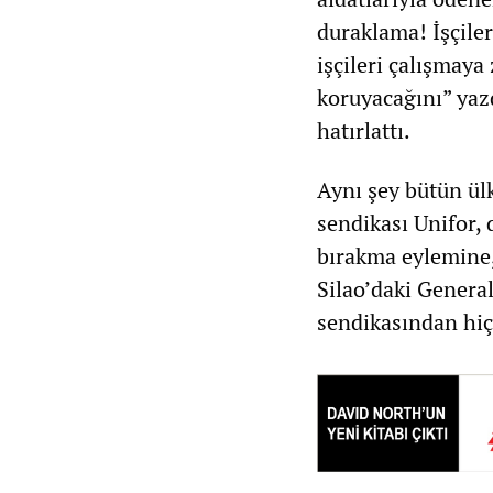
duraklama! İşçiler
işçileri çalışmay
koruyacağını” yazd
hatırlattı.
Aynı şey bütün ülk
sendikası Unifor,
bırakma eylemine,
Silao’daki Genera
sendikasından hiçb