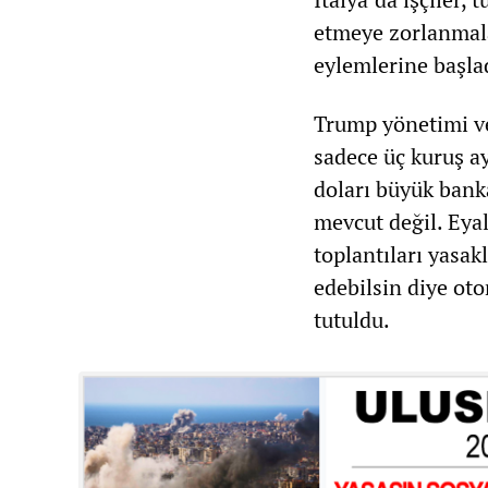
etmeye zorlanmala
eylemlerine başlad
Trump yönetimi ve
sadece üç kuruş ay
doları büyük banka
mevcut değil. Eyal
toplantıları yasak
edebilsin diye oto
tutuldu.