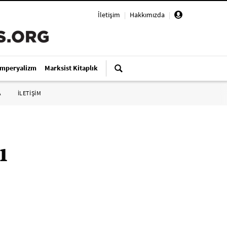
İletişim
|
Hakkımızda
|
Emperyalizm
Marksist Kitaplık
A
İLETİŞİM
ı