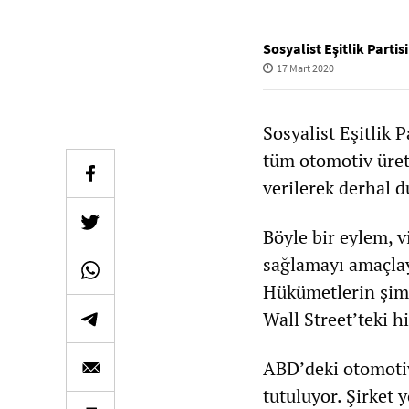
Sosyalist Eşitlik Partisi
17 Mart 2020
Sosyalist Eşitlik P
tüm otomotiv üreti
verilerek derhal d
Böyle bir eylem, v
sağlamayı amaçlaya
Hükümetlerin şimdi
Wall Street’teki h
ABD’deki otomotiv 
tutuluyor. Şirket 