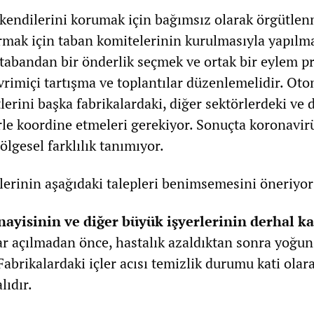
 kendilerini korumak için bağımsız olarak örgütlen
rmak için taban komitelerinin kurulmasıyla yapılma
, tabandan bir önderlik seçmek ve ortak bir eylem 
vrimiçi tartışma ve toplantılar düzenlemelidir. Ot
etlerini başka fabrikalardaki, diğer sektörlerdeki ve
rle koordine etmeleri gerekiyor. Sonuçta koronavir
ölgesel farklılık tanımıyor.
lerinin aşağıdaki talepleri benimsemesini öneriyor
ayisinin ve diğer büyük işyerlerinin derhal k
rar açılmadan önce, hastalık azaldıktan sonra yoğun 
Fabrikalardaki içler acısı temizlik durumu kati olar
lıdır.