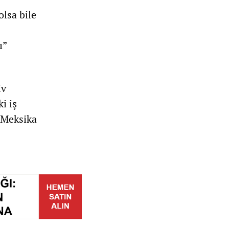
olsa bile
ı”
iv
i iş
. Meksika