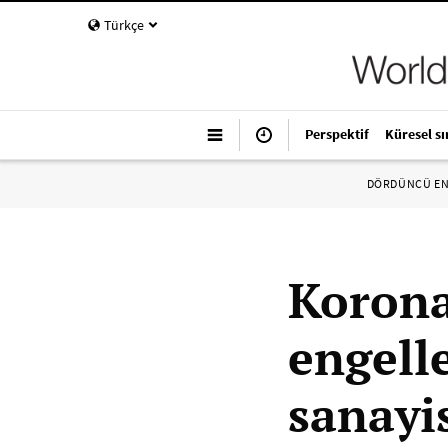
Türkçe
Perspektif
Küresel sı
DÖRDÜNCÜ E
Korona
engell
sanayi