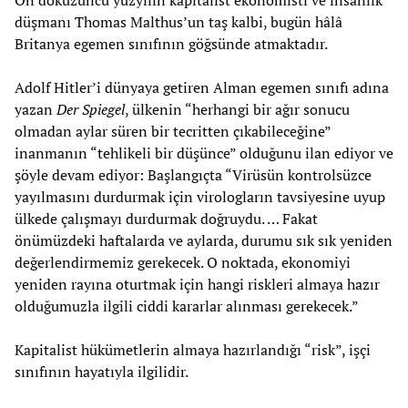
On dokuzuncu yüzyılın kapitalist ekonomisti ve insanlık
düşmanı Thomas Malthus’un taş kalbi, bugün hâlâ
Britanya egemen sınıfının göğsünde atmaktadır.
Adolf Hitler’i dünyaya getiren Alman egemen sınıfı adına
yazan
Der Spiegel
, ülkenin “herhangi bir ağır sonucu
olmadan aylar süren bir tecritten çıkabileceğine”
inanmanın “tehlikeli bir düşünce” olduğunu ilan ediyor ve
şöyle devam ediyor: Başlangıçta “Virüsün kontrolsüzce
yayılmasını durdurmak için virologların tavsiyesine uyup
ülkede çalışmayı durdurmak doğruydu. … Fakat
önümüzdeki haftalarda ve aylarda, durumu sık sık yeniden
değerlendirmemiz gerekecek. O noktada, ekonomiyi
yeniden rayına oturtmak için hangi riskleri almaya hazır
olduğumuzla ilgili ciddi kararlar alınması gerekecek.”
Kapitalist hükümetlerin almaya hazırlandığı “risk”, işçi
sınıfının hayatıyla ilgilidir.