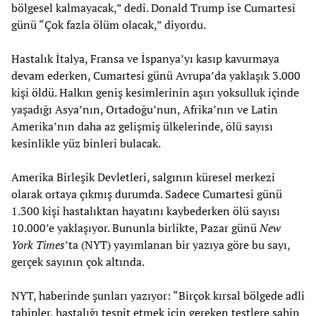
bölgesel kalmayacak,” dedi. Donald Trump ise Cumartesi
günü “Çok fazla ölüm olacak,” diyordu.
Hastalık İtalya, Fransa ve İspanya’yı kasıp kavurmaya
devam ederken, Cumartesi günü Avrupa’da yaklaşık 3.000
kişi öldü. Halkın geniş kesimlerinin aşırı yoksulluk içinde
yaşadığı Asya’nın, Ortadoğu’nun, Afrika’nın ve Latin
Amerika’nın daha az gelişmiş ülkelerinde, ölü sayısı
kesinlikle yüz binleri bulacak.
Amerika Birleşik Devletleri, salgının küresel merkezi
olarak ortaya çıkmış durumda. Sadece Cumartesi günü
1.300 kişi hastalıktan hayatını kaybederken ölü sayısı
10.000’e yaklaşıyor. Bununla birlikte, Pazar günü
New
York Times
’ta (NYT) yayımlanan bir yazıya göre bu sayı,
gerçek sayının çok altında.
NYT, haberinde şunları yazıyor: “Birçok kırsal bölgede adli
tabipler, hastalığı tespit etmek için gereken testlere sahip