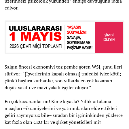
üzerindeki psikolojik yükünden” endişe duyduğunu iddia
ediyor.
Salgın öncesi ekonomiyi toz pembe gören WSJ, şunu ileri
sürüyor: “[İşyerlerinin kapalı olması] trajedisi iyice kötü;
çünkü başlıca kurbanlar, son yıllarda en çok kazanan
düşük vasıflı ve mavi yakalı işçiler oluyor.”
En çok kazananlar mı! Kime kıyasla? Yıllık ortalama
maaşları –ikramiyelerini ve yatırımlardan elde ettikleri
geliri saymıyoruz bile– sıradan bir işçininkinden yüzlerce
kat fazla olan CEO’lar ve şirket yöneticileri mi?