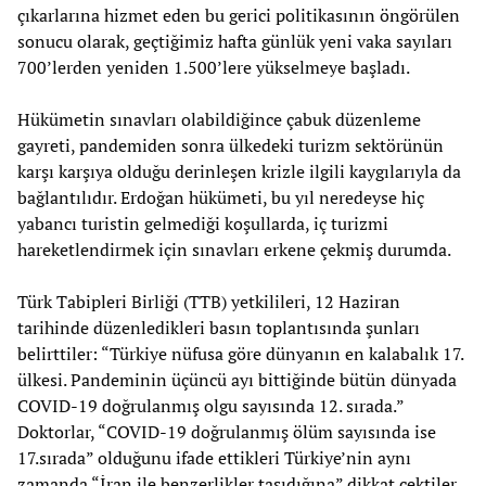
çıkarlarına hizmet eden bu gerici politikasının öngörülen
sonucu olarak, geçtiğimiz hafta günlük yeni vaka sayıları
700’lerden yeniden 1.500’lere yükselmeye başladı.
Hükümetin sınavları olabildiğince çabuk düzenleme
gayreti, pandemiden sonra ülkedeki turizm sektörünün
karşı karşıya olduğu derinleşen krizle ilgili kaygılarıyla da
bağlantılıdır. Erdoğan hükümeti, bu yıl neredeyse hiç
yabancı turistin gelmediği koşullarda, iç turizmi
hareketlendirmek için sınavları erkene çekmiş durumda.
Türk Tabipleri Birliği (TTB) yetkilileri, 12 Haziran
tarihinde düzenledikleri basın toplantısında şunları
belirttiler: “Türkiye nüfusa göre dünyanın en kalabalık 17.
ülkesi. Pandeminin üçüncü ayı bittiğinde bütün dünyada
COVID-19 doğrulanmış olgu sayısında 12. sırada.”
Doktorlar, “COVID-19 doğrulanmış ölüm sayısında ise
17.sırada” olduğunu ifade ettikleri Türkiye’nin aynı
zamanda “İran ile benzerlikler taşıdığına” dikkat çektiler.