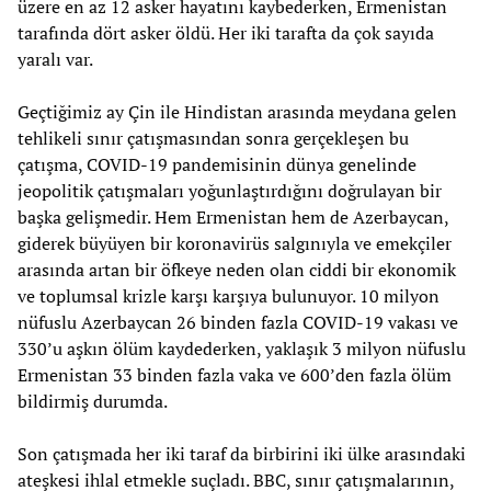
üzere en az 12 asker hayatını kaybederken, Ermenistan
tarafında dört asker öldü. Her iki tarafta da çok sayıda
yaralı var.
Geçtiğimiz ay Çin ile Hindistan arasında meydana gelen
tehlikeli sınır çatışmasından sonra gerçekleşen bu
çatışma, COVID-19 pandemisinin dünya genelinde
jeopolitik çatışmaları yoğunlaştırdığını doğrulayan bir
başka gelişmedir. Hem Ermenistan hem de Azerbaycan,
giderek büyüyen bir koronavirüs salgınıyla ve emekçiler
arasında artan bir öfkeye neden olan ciddi bir ekonomik
ve toplumsal krizle karşı karşıya bulunuyor. 10 milyon
nüfuslu Azerbaycan 26 binden fazla COVID-19 vakası ve
330’u aşkın ölüm kaydederken, yaklaşık 3 milyon nüfuslu
Ermenistan 33 binden fazla vaka ve 600’den fazla ölüm
bildirmiş durumda.
Son çatışmada her iki taraf da birbirini iki ülke arasındaki
ateşkesi ihlal etmekle suçladı. BBC, sınır çatışmalarının,