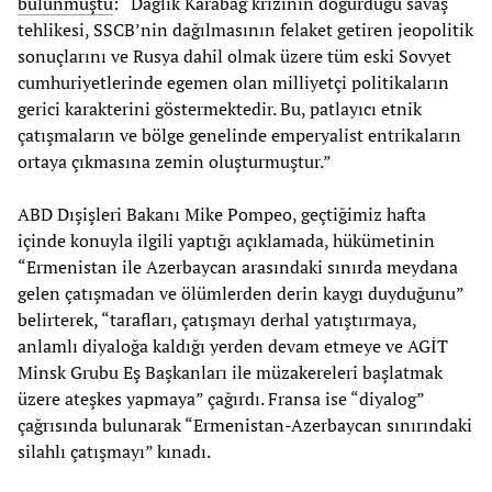
bulunmuştu
: “Dağlık Karabağ krizinin doğurduğu savaş
tehlikesi, SSCB’nin dağılmasının felaket getiren jeopolitik
sonuçlarını ve Rusya dahil olmak üzere tüm eski Sovyet
cumhuriyetlerinde egemen olan milliyetçi politikaların
gerici karakterini göstermektedir. Bu, patlayıcı etnik
çatışmaların ve bölge genelinde emperyalist entrikaların
ortaya çıkmasına zemin oluşturmuştur.”
ABD Dışişleri Bakanı Mike Pompeo, geçtiğimiz hafta
içinde konuyla ilgili yaptığı açıklamada, hükümetinin
“Ermenistan ile Azerbaycan arasındaki sınırda meydana
gelen çatışmadan ve ölümlerden derin kaygı duyduğunu”
belirterek, “tarafları, çatışmayı derhal yatıştırmaya,
anlamlı diyaloğa kaldığı yerden devam etmeye ve AGİT
Minsk Grubu Eş Başkanları ile müzakereleri başlatmak
üzere ateşkes yapmaya” çağırdı. Fransa ise “diyalog”
çağrısında bulunarak “Ermenistan-Azerbaycan sınırındaki
silahlı çatışmayı” kınadı.