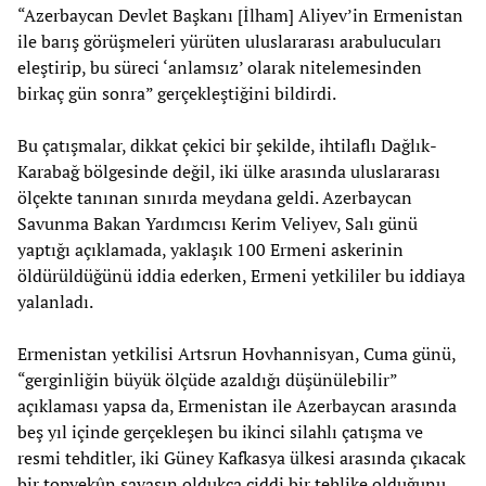
“Azerbaycan Devlet Başkanı [İlham] Aliyev’in Ermenistan
ile barış görüşmeleri yürüten uluslararası arabulucuları
eleştirip, bu süreci ‘anlamsız’ olarak nitelemesinden
birkaç gün sonra” gerçekleştiğini bildirdi.
Bu çatışmalar, dikkat çekici bir şekilde, ihtilaflı Dağlık-
Karabağ bölgesinde değil, iki ülke arasında uluslararası
ölçekte tanınan sınırda meydana geldi. Azerbaycan
Savunma Bakan Yardımcısı Kerim Veliyev, Salı günü
yaptığı açıklamada, yaklaşık 100 Ermeni askerinin
öldürüldüğünü iddia ederken, Ermeni yetkililer bu iddiaya
yalanladı.
Ermenistan yetkilisi Artsrun Hovhannisyan, Cuma günü,
“gerginliğin büyük ölçüde azaldığı düşünülebilir”
açıklaması yapsa da, Ermenistan ile Azerbaycan arasında
beş yıl içinde gerçekleşen bu ikinci silahlı çatışma ve
resmi tehditler, iki Güney Kafkasya ülkesi arasında çıkacak
bir topyekûn savaşın oldukça ciddi bir tehlike olduğunu