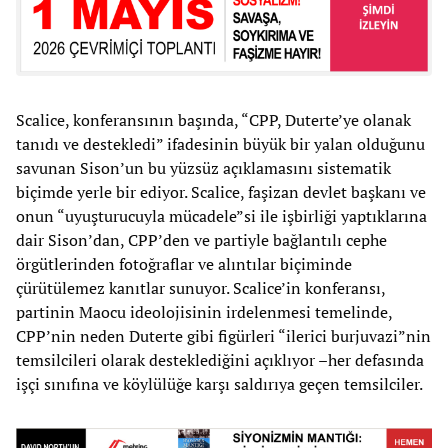
Scalice, konferansının başında, “CPP, Duterte’ye olanak
tanıdı ve destekledi” ifadesinin büyük bir yalan olduğunu
savunan Sison’un bu yüzsüz açıklamasını sistematik
biçimde yerle bir ediyor. Scalice, faşizan devlet başkanı ve
onun “uyuşturucuyla mücadele”si ile işbirliği yaptıklarına
dair Sison’dan, CPP’den ve partiyle bağlantılı cephe
örgütlerinden fotoğraflar ve alıntılar biçiminde
çürütülemez kanıtlar sunuyor. Scalice’in konferansı,
partinin Maocu ideolojisinin irdelenmesi temelinde,
CPP’nin neden Duterte gibi figürleri “ilerici burjuvazi”nin
temsilcileri olarak desteklediğini açıklıyor –her defasında
işçi sınıfına ve köylülüğe karşı saldırıya geçen temsilciler.