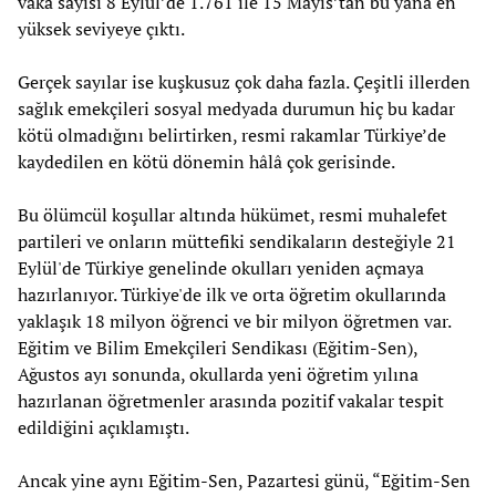
vaka sayısı 8 Eylül’de 1.761 ile 15 Mayıs’tan bu yana en
yüksek seviyeye çıktı.
Gerçek sayılar ise kuşkusuz çok daha fazla. Çeşitli illerden
sağlık emekçileri sosyal medyada durumun hiç bu kadar
kötü olmadığını belirtirken, resmi rakamlar Türkiye’de
kaydedilen en kötü dönemin hâlâ çok gerisinde.
Bu ölümcül koşullar altında hükümet, resmi muhalefet
partileri ve onların müttefiki sendikaların desteğiyle 21
Eylül'de Türkiye genelinde okulları yeniden açmaya
hazırlanıyor. Türkiye'de ilk ve orta öğretim okullarında
yaklaşık 18 milyon öğrenci ve bir milyon öğretmen var.
Eğitim ve Bilim Emekçileri Sendikası (Eğitim-Sen),
Ağustos ayı sonunda, okullarda yeni öğretim yılına
hazırlanan öğretmenler arasında pozitif vakalar tespit
edildiğini açıklamıştı.
Ancak yine aynı Eğitim-Sen, Pazartesi günü, “Eğitim-Sen