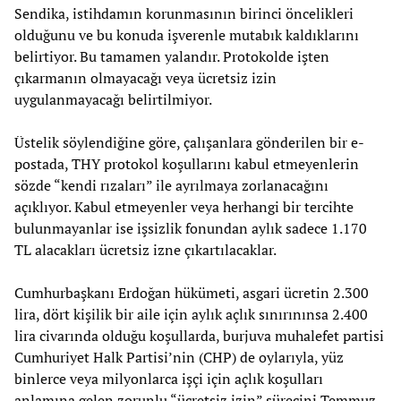
Sendika, istihdamın korunmasının birinci öncelikleri
olduğunu ve bu konuda işverenle mutabık kaldıklarını
belirtiyor. Bu tamamen yalandır. Protokolde işten
çıkarmanın olmayacağı veya ücretsiz izin
uygulanmayacağı belirtilmiyor.
Üstelik söylendiğine göre, çalışanlara gönderilen bir e-
postada, THY protokol koşullarını kabul etmeyenlerin
sözde “kendi rızaları” ile ayrılmaya zorlanacağını
açıklıyor. Kabul etmeyenler veya herhangi bir tercihte
bulunmayanlar ise işsizlik fonundan aylık sadece 1.170
TL alacakları ücretsiz izne çıkartılacaklar.
Cumhurbaşkanı Erdoğan hükümeti, asgari ücretin 2.300
lira, dört kişilik bir aile için aylık açlık sınırınınsa 2.400
lira civarında olduğu koşullarda, burjuva muhalefet partisi
Cumhuriyet Halk Partisi’nin (CHP) de oylarıyla, yüz
binlerce veya milyonlarca işçi için açlık koşulları
anlamına gelen zorunlu “ücretsiz izin” sürecini Temmuz