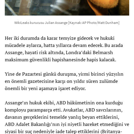
WikiLeaks kurucusu Julian Assange [Kaynak: AP Photo/Matt Dunham]
Her iki durumda da karar temyize gidecek ve hukuki
mücadele aylarca, hatta yıllarca devam edecek. Bu arada
Assange, hayati risk altında, Londra’daki Belmarsh
maksimum güvenlikli hapishanesinde hapis kalacak.
Yine de Pazartesi günkü duruşma, yirmi birinci yüzyılın
en önemli gazetecisine karşı on yıldır süren zulümde
önemli bir yeni aşamaya işaret ediyor.
Assange’ın hukuk ekibi, ABD hükümetinin ona kurduğu
komployu paramparça etti. Avukatlar, ABD savcılarının,
davanın gerçeklerini temelde yanlış beyan ettiklerini,
ABD Adalet Bakanlığı’nın iyi niyetli hareket etmediğini ve
siyasi bir suç nedeniyle iade talep ettiklerini (Britanya-