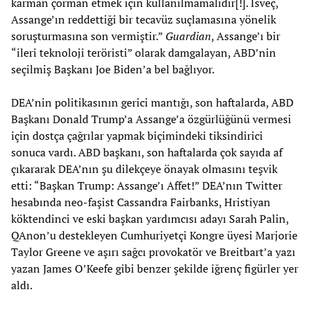
karman çorman etmek için kullanılmamalıdır[!]. İsveç,
Assange’ın reddettiği bir tecavüz suçlamasına yönelik
soruşturmasına son vermiştir.”
Guardian
, Assange’ı bir
“ileri teknoloji teröristi” olarak damgalayan, ABD’nin
seçilmiş Başkanı Joe Biden’a bel bağlıyor.
DEA’nin politikasının gerici mantığı, son haftalarda, ABD
Başkanı Donald Trump’a Assange’a özgürlüğünü vermesi
için dostça çağrılar yapmak biçimindeki tiksindirici
sonuca vardı. ABD başkanı, son haftalarda çok sayıda af
çıkararak DEA’nın şu dilekçeye önayak olmasını teşvik
etti: “Başkan Trump: Assange’ı Affet!” DEA’nın Twitter
hesabında neo-faşist Cassandra Fairbanks, Hristiyan
köktendinci ve eski başkan yardımcısı adayı Sarah Palin,
QAnon’u destekleyen Cumhuriyetçi Kongre üyesi Marjorie
Taylor Greene ve aşırı sağcı provokatör ve Breitbart’a yazı
yazan James O’Keefe gibi benzer şekilde iğrenç figürler yer
aldı.