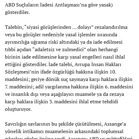
ABD Suçluların İadesi Antlaşması’na göre yasak)
gösterdiler.
Talebin, “siyasi görüşlerinden … dolayı” cezalandırılma
veya bu görüşler nedeniyle yasal işlemler sırasında
ayrımcılığa uğrama riski altındaki ya da iade edilmesi
tıbbi açıdan “adaletsiz ve zulmedici” olan herhangi
birinin iade edilmesine karşı yasal engelleri nasıl ihlal
ettiğini gösterdiler. İade talebi, Avrupa İnsan Hakları
Sözleşmesi’nin ifade özgürlüğü hakkına ilişkin 10.
maddesini; geriye dönük suç saymaya karşı haklara ilişkin
7. maddesini; adil yargılanma hakkına ilişkin 6. maddesini
ve insanlık dışı veya aşağılayıcı muamele ya da cezaya
karşı haklara ilişkin 3. maddesini ihlal etme tehdidi
oluşturuyor.
Savcılığın savlarının bu şekilde çürütülmesi, Assange’a
yönelik intikamcı muamelenin arkasındaki toplumsal
çıkarları gözler önüne serdi. Assange; ABD ve müttefikleri