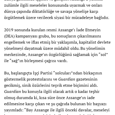
zulümle ilgili meseleler konusunda uyarmak ve onları
dünya çapında diktatörlüğe ve savaşa yönelişe karşı
örgütlemek üzere verilecek siyasi bir mücadeleye bağlıdır.
2019 sonunda kurulan resmi Assange’ı İade Etmeyin
(DEA) kampanyası grubu, bu sonuçların çıkarılmasını
engellemek ve iflas etmiş bir yaklaşımla, kapitalist devlete
yönelmeyi dayatmak üzere müdahil oldu. Bu yönelimin
merkezinde, Assange’ın özgürlüğünü sağlamak için “sol”
ile “sağ”ın birleşmesi çağrısı vardı.
Bu, başlangıçta İşçi Partisi “solcuları”ndan birkaçının
göstermelik protestolarını ve
Guardian
gazetesinin
gecikmiş, sinik özürlerini teşvik etme biçimini aldı.
Guardian
bu konuyla ilgili olarak artık o kadar teşhir
olmuş durumda ki, kısa süre önce Assange’ın iade
edilmesine karşı çıkan ve şu çağrıda bulunan bir başyazı
yayımladı: “Bay Assange ile ilgili önceki davalar, meseleyi