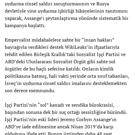
uydurma cinsel saldırı soruşturmasının ve Rusya
devletiyle yine uydurma işbirliği hikâyelerinin tanıtımını
yaparak, Assange’ı şeytanlaştırma yönünde sistematik bir
kampanya başlattı.
Emperyalist müdahalelere sahte bir “insan hakları”
bayrağıyla verdikleri destek WikiLeaks’in ifşaatlarıyla
tehdit edilen Birleşik Krallık’taki Sosyalist İşçi Partisi ve
ABD’deki Uluslararası Sosyalist Örgüt gibi sahte sol
örgütler de bu haçlı seferine katıldı. Onların kimlik
politikasına batmış, hali vakti yerinde orta sınıf tabanları,
İsveç’in uydurma cinsel saldırı imalarını desteklemekten
son derece memnundu.
İşçi Partisi’nin “sol” kanadı ve sendika bürokrasisi,
başından sonuna dek bir suç ortağı sessizliğine büründü.
İşçi Partisi’nin eski lideri Jeremy Corbyn Assange’ın
ABD’ye iade edilmesine ancak Nisan 2019’da karşı
olduğunu ifade etti. Bunun üstünden daha 48 saat