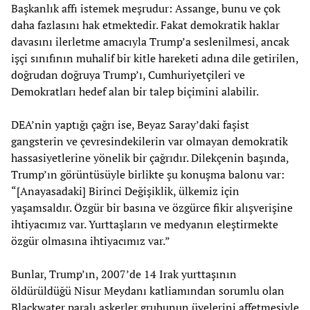
Başkanlık affı istemek meşrudur: Assange, bunu ve çok
daha fazlasını hak etmektedir. Fakat demokratik haklar
davasını ilerletme amacıyla Trump’a seslenilmesi, ancak
işçi sınıfının muhalif bir kitle hareketi adına dile getirilen,
doğrudan doğruya Trump’ı, Cumhuriyetçileri ve
Demokratları hedef alan bir talep biçimini alabilir.
DEA’nin yaptığı çağrı ise, Beyaz Saray’daki faşist
gangsterin ve çevresindekilerin var olmayan demokratik
hassasiyetlerine yönelik bir çağrıdır. Dilekçenin başında,
Trump’ın görüntüsüyle birlikte şu konuşma balonu var:
“[Anayasadaki] Birinci Değişiklik, ülkemiz için
yaşamsaldır. Özgür bir basına ve özgürce fikir alışverişine
ihtiyacımız var. Yurttaşların ve medyanın eleştirmekte
özgür olmasına ihtiyacımız var.”
Bunlar, Trump’ın, 2007’de 14 Irak yurttaşının
öldürüldüğü Nisur Meydanı katliamından sorumlu olan
Blackwater paralı askerler grubunun üyelerini affetmesiyle