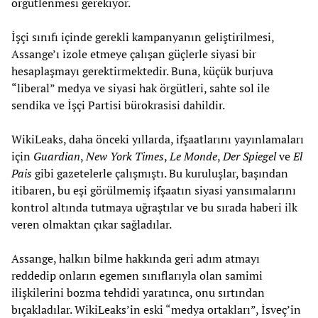
örgütlenmesi gerekiyor.
İşçi sınıfı içinde gerekli kampanyanın geliştirilmesi,
Assange’ı izole etmeye çalışan güçlerle siyasi bir
hesaplaşmayı gerektirmektedir. Buna, küçük burjuva
“liberal” medya ve siyasi hak örgütleri, sahte sol ile
sendika ve İşçi Partisi bürokrasisi dahildir.
WikiLeaks, daha önceki yıllarda, ifşaatlarını yayınlamaları
için
Guardian
,
New York Times
,
Le Monde
,
Der Spiegel
ve
El
Pais
gibi gazetelerle çalışmıştı. Bu kuruluşlar, başından
itibaren, bu eşi görülmemiş ifşaatın siyasi yansımalarını
kontrol altında tutmaya uğraştılar ve bu sırada haberi ilk
veren olmaktan çıkar sağladılar.
Assange, halkın bilme hakkında geri adım atmayı
reddedip onların egemen sınıflarıyla olan samimi
ilişkilerini bozma tehdidi yaratınca, onu sırtından
bıçakladılar. WikiLeaks’in eski “medya ortakları”, İsveç’in