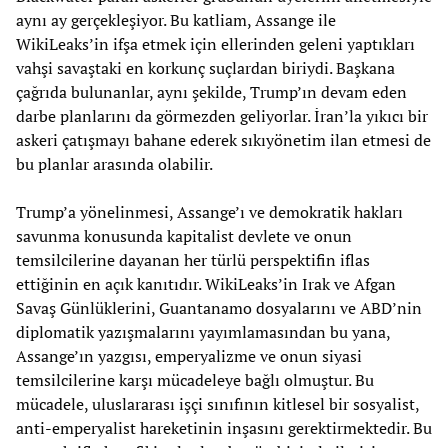
aynı ay gerçekleşiyor. Bu katliam, Assange ile
WikiLeaks’in ifşa etmek için ellerinden geleni yaptıkları
vahşi savaştaki en korkunç suçlardan biriydi. Başkana
çağrıda bulunanlar, aynı şekilde, Trump’ın devam eden
darbe planlarını da görmezden geliyorlar. İran’la yıkıcı bir
askeri çatışmayı bahane ederek sıkıyönetim ilan etmesi de
bu planlar arasında olabilir.
Trump’a yönelinmesi, Assange’ı ve demokratik hakları
savunma konusunda kapitalist devlete ve onun
temsilcilerine dayanan her türlü perspektifin iflas
ettiğinin en açık kanıtıdır. WikiLeaks’in Irak ve Afgan
Savaş Günlüklerini, Guantanamo dosyalarını ve ABD’nin
diplomatik yazışmalarını yayımlamasından bu yana,
Assange’ın yazgısı, emperyalizme ve onun siyasi
temsilcilerine karşı mücadeleye bağlı olmuştur. Bu
mücadele, uluslararası işçi sınıfının kitlesel bir sosyalist,
anti-emperyalist hareketinin inşasını gerektirmektedir. Bu