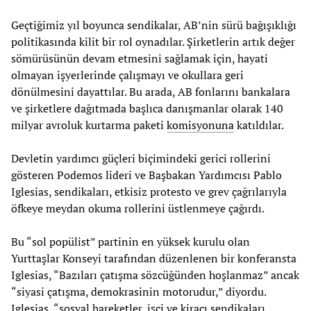
Geçtiğimiz yıl boyunca sendikalar, AB’nin sürü bağışıklığı
politikasında kilit bir rol oynadılar. Şirketlerin artık değer
sömürüsünün devam etmesini sağlamak için, hayati
olmayan işyerlerinde çalışmayı ve okullara geri
dönülmesini dayattılar. Bu arada, AB fonlarını bankalara
ve şirketlere dağıtmada başlıca danışmanlar olarak 140
milyar avroluk kurtarma paketi
komisyonuna
katıldılar.
Devletin yardımcı güçleri biçimindeki gerici rollerini
gösteren Podemos lideri ve Başbakan Yardımcısı Pablo
Iglesias, sendikaları, etkisiz protesto ve grev çağrılarıyla
öfkeye meydan okuma rollerini üstlenmeye çağırdı.
Bu “sol popülist” partinin en yüksek kurulu olan
Yurttaşlar Konseyi tarafından düzenlenen bir konferansta
Iglesias, “Bazıları çatışma sözcüğünden hoşlanmaz” ancak
“siyasi çatışma, demokrasinin motorudur,” diyordu.
Iglesias, “sosyal hareketler, işçi ve kiracı sendikaları,