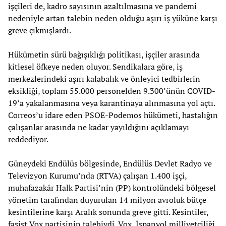
işçileri de, kadro sayısının azaltılmasına ve pandemi
nedeniyle artan talebin neden olduğu aşırı iş yüküne karşı
greve çıkmışlardı.
Hükümetin sürü bağışıklığı politikası, işçiler arasında
kitlesel öfkeye neden oluyor. Sendikalara göre, iş
merkezlerindeki aşırı kalabalık ve önleyici tedbirlerin
eksikliği, toplam 55.000 personelden 9.300’ünün COVID-
19’a yakalanmasına veya karantinaya alınmasına yol açtı.
Correos’u idare eden PSOE-Podemos hükümeti, hastalığın
çalışanlar arasında ne kadar yayıldığını açıklamayı
reddediyor.
Güneydeki Endülüs bölgesinde, Endülüs Devlet Radyo ve
Televizyon Kurumu’nda (RTVA) çalışan 1.400 işçi,
muhafazakâr Halk Partisi’nin (PP) kontrolündeki bölgesel
yönetim tarafından duyurulan 14 milyon avroluk bütçe
kesintilerine karşı Aralık sonunda greve gitti. Kesintiler,
faşist Vox partisinin talebiydi. Vox, İspanyol milliyetçiliği