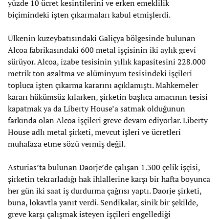
yüzde 10 ücret kesintilerini ve erken emeklilik
biçimindeki işten çıkarmaları kabul etmişlerdi.
Ülkenin kuzeybatısındaki Galiçya bölgesinde bulunan
Alcoa fabrikasındaki 600 metal işçisinin iki aylık grevi
sürüyor. Alcoa, izabe tesisinin yıllık kapasitesini 228.000
metrik ton azaltma ve alüminyum tesisindeki işçileri
topluca işten çıkarma kararını açıklamıştı. Mahkemeler
kararı hükümsüz kılarken, şirketin başlıca amacının tesisi
kapatmak ya da Liberty House’a satmak olduğunun
farkında olan Alcoa işçileri greve devam ediyorlar. Liberty
House adlı metal şirketi, mevcut işleri ve ücretleri
muhafaza etme sözü vermiş değil.
Asturias’ta bulunan Daorje’de çalışan 1.300 çelik işçisi,
şirketin tekrarladığı hak ihlallerine karşı bir hafta boyunca
her gün iki saat iş durdurma çağrısı yaptı. Daorje şirketi,
buna, lokavtla yanıt verdi. Sendikalar, sinik bir şekilde,
greve karşı çalışmak isteyen işçileri engellediği