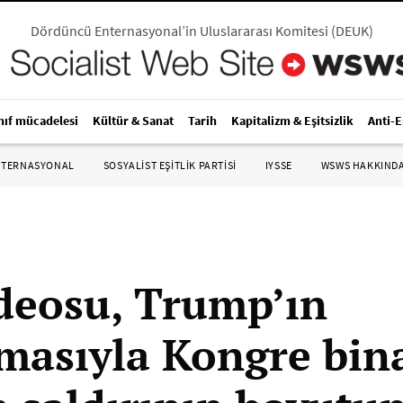
Dördüncü Enternasyonal’in Uluslararası Komitesi
(
DEUK
)
nıf mücadelesi
Kültür & Sanat
Tarih
Kapitalizm & Eşitsizlik
Anti-
NTERNASYONAL
SOSYALIST EŞITLIK PARTISI
IYSSE
WSWS HAKKIND
ideosu, Trump’ın
tmasıyla Kongre bin