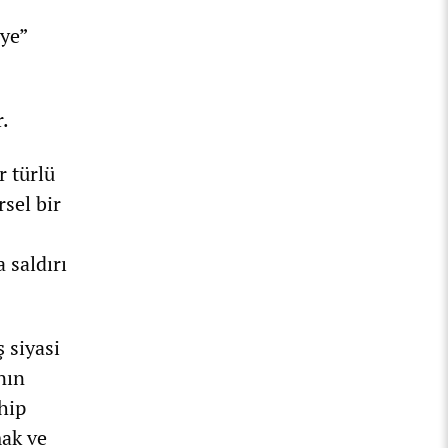
eye”
r.
r türlü
sel bir
 saldırı
 siyasi
nın
hip
mak ve