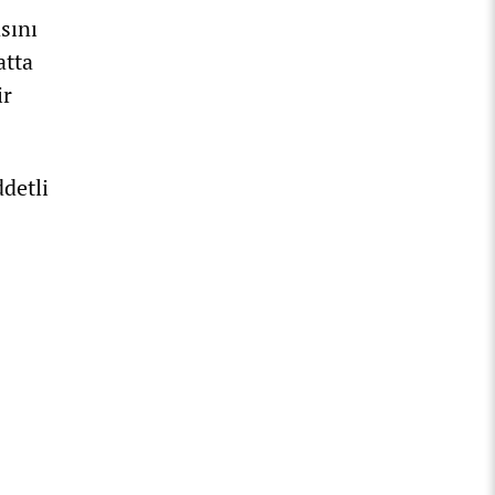
sını
atta
ir
ddetli