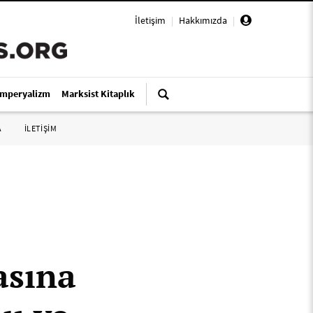
İletişim
|
Hakkımızda
|
Emperyalizm
Marksist Kitaplık
A
İLETİŞİM
asına