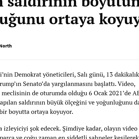
n saldırının boyutu
uğunu ortaya koyu
North
i’nin Demokrat yöneticileri, Salı günü, 13 dakikalık
rump’ın Senato’da yargılanmasını başlattı. Video,
i meclisinin de oturumda olduğu 6 Ocak 2021’de 
apılan saldırının büyük ölçeğini ve yoğunluğunu d
ir boyutta ortaya koyuyor.
 izleyiciyi şok edecek. Şimdiye kadar, olayın video
 parça ve çoğu zaman en şiddetli sahneler kesilerek