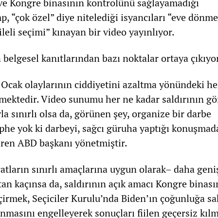
ve Kongre binasının kontrolünü sağlayamadığı
p, “çok özel” diye nitelediği isyancıları “eve dönm
ileli seçimi” kınayan bir video yayınlıyor.
 belgesel kanıtlarından bazı noktalar ortaya çıkıyo
6 Ocak olaylarının ciddiyetini azaltma yönündeki he
tmektedir. Video sunumu her ne kadar saldırının gör
 sınırlı olsa da, görünen şey, organize bir darbe
üphe yok ki darbeyi, sağcı güruha yaptığı konuşmada
veren ABD başkanı yönetmiştir.
tların sınırlı amaçlarına uygun olarak– daha geniş
an kaçınsa da, saldırının açık amacı Kongre binası
çirmek, Seçiciler Kurulu’nda Biden’ın çoğunluğa sa
masını engelleyerek sonuçları fiilen geçersiz kıl