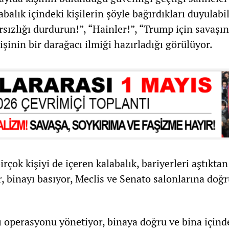
abalık içindeki kişilerin şöyle bağırdıkları duyulabi
ırsızlığı durdurun!”, “Hainler!”, “Trump için savaşın
şinin bir darağacı ilmiği hazırladığı görülüyor.
irçok kişiyi de içeren kalabalık, bariyerleri aştıkta
r, binayı basıyor, Meclis ve Senato salonlarına doğ
rı operasyonu yönetiyor, binaya doğru ve bina içind