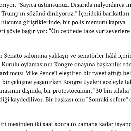
eriyor. “Sayıca üstünsünüz. Dışarıda milyonlarca i
 Trump’ın sözünü dinliyoruz.” İçerideki barikatlar
r hücuma giriştiklerinde, bir polis memuru kapıya
ğeri şöyle bağırıyor: “Ön cephede taze yurtseverlere
r Senato salonuna yaklaşır ve senatörler hâlâ içer
r Kurulu oylamasının Kongre onayına başkanlık ed
dımcısı Mike Pence’i eleştiren bir tweet attığı beli
lı bir çekişme yaşanırken Kongre üyeleri aceleyle ta
inasının dışında, bir protestocunun, “30 bin silaha
diği kaydediliyor. Bir başkası onu “Sonraki sefere” 
irilmesinden iki saat sonra (o zamana kadar isyanc