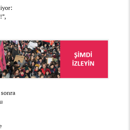
liyor:
!”,
n sonra
ru
e