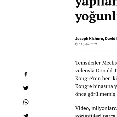
yapıla
yoğunl
Joseph Kishore
,
David 
11 Şubat 2021
Temsilciler Meclis
videoyla Donald T
Kongre’nin her ik
Kongre binasına y
önce görülmemiş b
Video, milyonlarca
görüntüleri parça