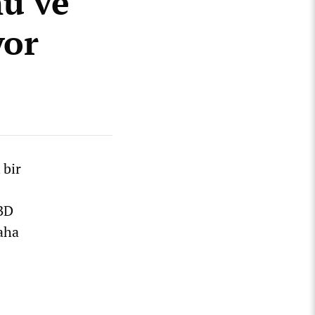
nu ve
yor
 bir
ABD
aha