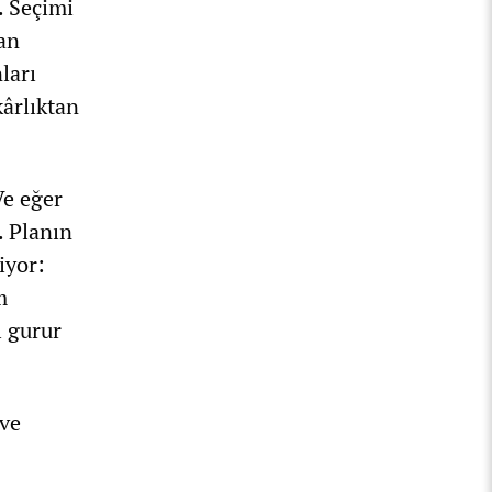
. Seçimi
yan
ları
kârlıktan
Ve eğer
. Planın
iyor:
m
ı gurur
 ve