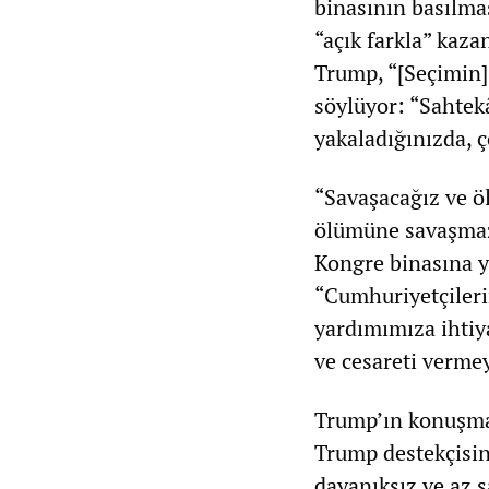
binasının basılma
“açık farkla” kaza
Trump, “[Seçimin]
söylüyor: “Sahtek
yakaladığınızda, ç
“Savaşacağız ve ö
ölümüne savaşmazs
Kongre binasına 
“Cumhuriyetçileri
yardımımıza ihtiya
ve cesareti vermey
Trump’ın konuşması
Trump destekçisin
dayanıksız ve az 