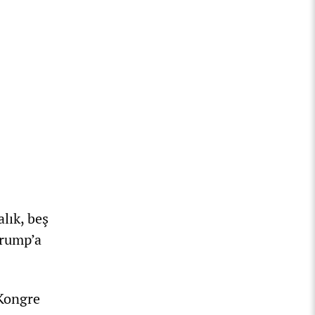
alık, beş
Trump’a
 Kongre