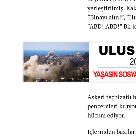
yerleştirilmiş. Kal
“Binayı alın!”, “H
“ABD! ABD!” Bir ki
Askeri teçhizatlı b
pencereleri kırıyo
hücum ediyor.
İçlerinden bazıla