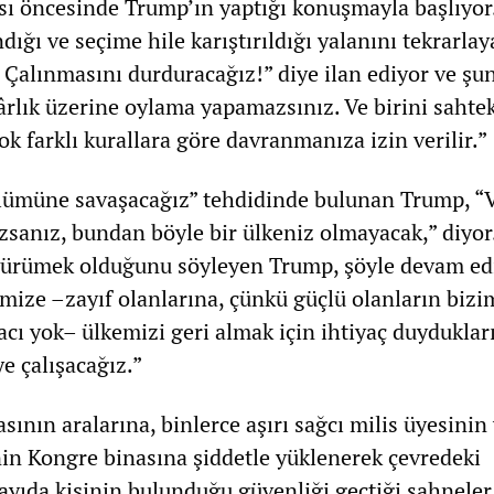
sı öncesinde Trump’ın yaptığı konuşmayla başlıyor
ndığı ve seçime hile karıştırıldığı yalanını tekrarla
 Çalınmasını durduracağız!” diye ilan ediyor ve şun
ârlık üzerine oylama yapamazsınız. Ve birini sahte
ok farklı kurallara göre davranmanıza izin verilir.”
lümüne savaşacağız” tehdidinde bulunan Trump, “
anız, bundan böyle bir ülkeniz olmayacak,” diyor
yürümek olduğunu söyleyen Trump, şöyle devam ed
mize –zayıf olanlarına, çünkü güçlü olanların bizi
cı yok– ülkemizi geri almak için ihtiyaç duyduklar
e çalışacağız.”
nın aralarına, binlerce aşırı sağcı milis üyesinin
in Kongre binasına şiddetle yüklenerek çevredeki
sayıda kişinin bulunduğu güvenliği geçtiği sahneler