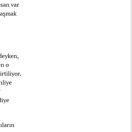
nsan var
ı aşmak
ideyken,
en o
rtiliyor.
hliye
”
diye
ıların