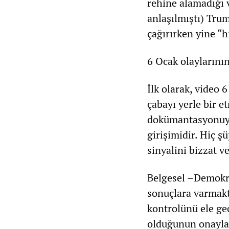
rehine alamadığı 
anlaşılmıştı) Trum
çağırırken yine “h
6 Ocak olaylarının
İlk olarak, video 
çabayı yerle bir e
dokümantasyonuyla
girişimidir. Hiç ş
sinyalini bizzat 
Belgesel –Demokra
sonuçlara varmakt
kontrolünü ele ge
olduğunun onaylan