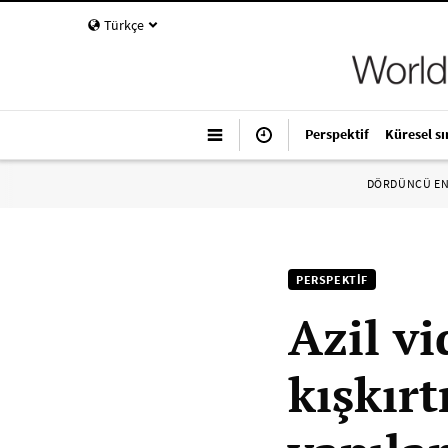
Türkçe
Perspektif
Küresel sı
DÖRDÜNCÜ E
PERSPEKTIF
Azil v
kışkır