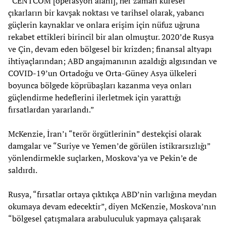
“CENTCOM [operasyon alanı], her zaman küresel
çıkarların bir kavşak noktası ve tarihsel olarak, yabancı
güçlerin kaynaklar ve onlara erişim için nüfuz uğruna
rekabet ettikleri birincil bir alan olmuştur. 2020’de Rusya
ve Çin, devam eden bölgesel bir krizden; finansal altyapı
ihtiyaçlarından; ABD angajmanının azaldığı algısından ve
COVID-19’un Ortadoğu ve Orta-Güney Asya ülkeleri
boyunca bölgede köprübaşları kazanma veya onları
güçlendirme hedeflerini ilerletmek için yarattığı
fırsatlardan yararlandı.”
McKenzie, İran’ı “terör örgütlerinin” destekçisi olarak
damgalar ve “Suriye ve Yemen’de görülen istikrarsızlığı”
yönlendirmekle suçlarken, Moskova’ya ve Pekin’e de
saldırdı.
Rusya, “fırsatlar ortaya çıktıkça ABD’nin varlığına meydan
okumaya devam edecektir”, diyen McKenzie, Moskova’nın
“bölgesel çatışmalara arabuluculuk yapmaya çalışarak