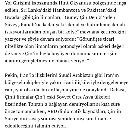
Yol Girişimi kapsamında Hint Okyanusu bölgesinde inşa
edilen, Sri Lanka’daki Hambantota ve Pakistan’daki
Gwadar gibi Çin limanları, “Güney Çin Denizi’nden
Süveyş Kanalı’na kadar yakıt ikmal ve bütünleme ikmali
istasyonlarından oluşan bir kolye” meydana getireceğini
yazıyor ve şöyle devam ediyordu: “Görünüşte ticari
nitelikte olan limanların potansiyel olarak askeri değeri
de var ve Çin’in hızla büyüyen donanmasının erişim
alanını genişletmesine olanak veriyor.”
Pekin, İran’la ilişkilerini Suudi Arabistan gibi İran’ın
bölgesel rakipleriyle yakın ticari ilişkileriyle dengelemeye
çalışıyor olsa da, bu antlaşma yine de onaylandı. Dahası,
Çinli firmalar Çin’i eski Sovyet Orta Asya ülkeleri
üzerinden Tahran’a bağlayan demiryollarını kısa süre
önce tamamlarken, ABD diplomatik kaynakları, Çin’in
Suriye’nin savaş sonrası yeniden inşasını finanse
edebileceğini tahmin ediyor.