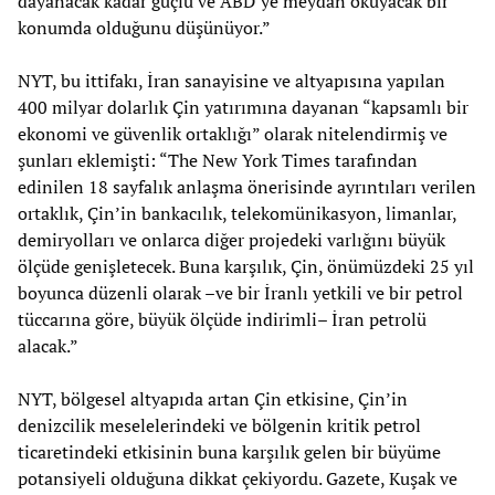
dayanacak kadar güçlü ve ABD’ye meydan okuyacak bir
konumda olduğunu düşünüyor.”
NYT, bu ittifakı, İran sanayisine ve altyapısına yapılan
400 milyar dolarlık Çin yatırımına dayanan “kapsamlı bir
ekonomi ve güvenlik ortaklığı” olarak nitelendirmiş ve
şunları eklemişti: “The New York Times tarafından
edinilen 18 sayfalık anlaşma önerisinde ayrıntıları verilen
ortaklık, Çin’in bankacılık, telekomünikasyon, limanlar,
demiryolları ve onlarca diğer projedeki varlığını büyük
ölçüde genişletecek. Buna karşılık, Çin, önümüzdeki 25 yıl
boyunca düzenli olarak –ve bir İranlı yetkili ve bir petrol
tüccarına göre, büyük ölçüde indirimli– İran petrolü
alacak.”
NYT, bölgesel altyapıda artan Çin etkisine, Çin’in
denizcilik meselelerindeki ve bölgenin kritik petrol
ticaretindeki etkisinin buna karşılık gelen bir büyüme
potansiyeli olduğuna dikkat çekiyordu. Gazete, Kuşak ve