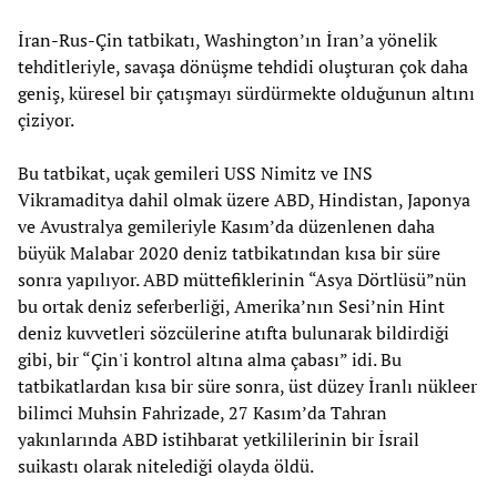
İran-Rus-Çin tatbikatı, Washington’ın İran’a yönelik
tehditleriyle, savaşa dönüşme tehdidi oluşturan çok daha
geniş, küresel bir çatışmayı sürdürmekte olduğunun altını
çiziyor.
Bu tatbikat, uçak gemileri USS Nimitz ve INS
Vikramaditya dahil olmak üzere ABD, Hindistan, Japonya
ve Avustralya gemileriyle Kasım’da düzenlenen daha
büyük Malabar 2020 deniz tatbikatından kısa bir süre
sonra yapılıyor. ABD müttefiklerinin “Asya Dörtlüsü”nün
bu ortak deniz seferberliği, Amerika’nın Sesi’nin Hint
deniz kuvvetleri sözcülerine atıfta bulunarak bildirdiği
gibi, bir “Çin'i kontrol altına alma çabası” idi. Bu
tatbikatlardan kısa bir süre sonra, üst düzey İranlı nükleer
bilimci Muhsin Fahrizade, 27 Kasım’da Tahran
yakınlarında ABD istihbarat yetkililerinin bir İsrail
suikastı olarak nitelediği olayda öldü.