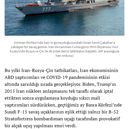
Umman Körfezi’nde İran’ın güneydoğusundaki liman kenti Çabahar’a
yaklaşan bir savaş gemisi. İran donanması Cuma günü Hint Okyanusu’nun
kuzeyinde Rusya ve Çin ile ilk ortak deniz tatbikatını başlattı. (AP aracılığıyla
İran ordusu)
Bu yılki İran-Rusya-Çin tatbikatları, İran ekonomisinin
ABD yaptırımları ve COVID-19 pandemisinin etkisi
altında sarsıldığı sırada gerçekleşiyor. Biden, Trump’ın
2015 İran nükleer anlaşmasını tek taraflı olarak iptal
ettikten sonra uygulamaya koyduğu yıkıcı mali
yaptırımları sürdürürken, geçtiğimiz ay Basra Körfezi’nde
Suudi F-15 savaş uçaklarının eşlik ettiği yalnız bir B-52
Stratofortress bombardıman uçağı tarafından provokatif
bir alçak uçuş yapılması emri verdi.