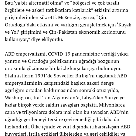
Batı’ya bir alternatif olma” ve “bölgesel ve çok taraflı
örgütlere ve askeri tatbikatlara katılarak” etkisini artırma
girişimlerinden söz etti. McKenzie, ayrıca, “Çin,
Ortadoğu’daki etkisini ve varlığını genişletmek için ‘Kuşak
ve Yol’ girişimini ve Çin-Pakistan ekonomik koridorunu
kullanıyor,” diye ekliyordu.
ABD emperyalizmi, COVID-19 pandemisine verdiği yıkıcı
yanıtın ve Ortadoğu politikasının uğradığı bozgunun
ortasında çözümsüz bir krizle karşı karşıya bulunuyor.
Stalinistlerin 1991’de Sovyetler Birliği’ni dağıtarak ABD
emperyalizminin karşısındaki başlıca askeri denge
ağırlığını ortadan kaldırmasından sonraki otuz yılda,
Washington, Irak’tan Afganistan’a, Libya’dan Suriye’ye
kadar birçok yerde saldırı savaşları başlattı. Milyonlarca
cana ve trilyonlarca dolara mal olan bu savaşlar, ABD’nin
uğradığı gerilemeyi tersine çeviremediği gibi daha da
hızlandırdı. Ülke içinde ve yurt dışında itibarsızlaşan ABD
kuvvetleri, istila ettikleri ülkelerden ya geri çekildiler ya