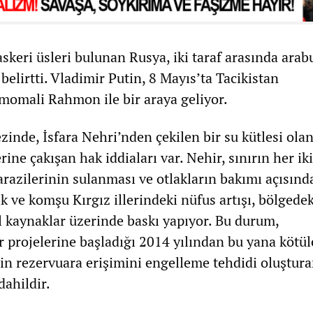
askeri üsleri bulunan Rusya, iki taraf arasında arab
belirtti. Vladimir Putin, 8 Mayıs’ta Tacikistan
omali Rahmon ile bir araya geliyor.
inde, İsfara Nehri’nden çekilen bir su kütlesi ola
rine çakışan hak iddiaları var. Nehir, sınırın her iki
arazilerinin sulanması ve otlakların bakımı açısında
k ve komşu Kırgız illerindeki nüfus artışı, bölgede
l kaynaklar üzerinde baskı yapıyor. Bu durum,
r projelerine başladığı 2014 yılından bu yana kötül
rin rezervuara erişimini engelleme tehdidi oluştur
dahildir.