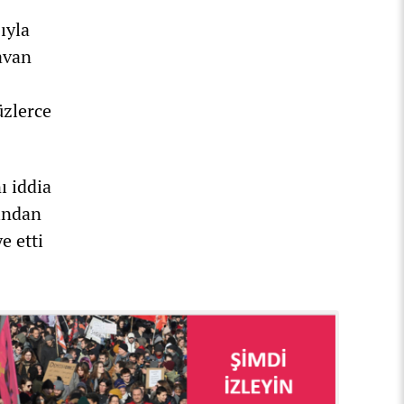
ıyla
havan
üzlerce
ı iddia
nından
e etti