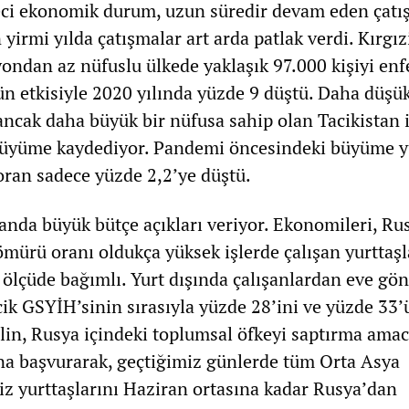
feci ekonomik durum, uzun süredir devam eden çatı
 yirmi yılda çatışmalar art arda patlak verdi. Kırgız
yondan az nüfuslu ülkede yaklaşık 97.000 kişiyi enf
n etkisiyle 2020 yılında yüzde 9 düştü. Daha düşük
ancak daha büyük bir nüfusa sahip olan Tacikistan 
üyüme kaydediyor. Pandemi öncesindeki büyüme y
oran sadece yüzde 2,2’ye düştü.
 anda büyük bütçe açıkları veriyor. Ekonomileri, Ru
ömürü oranı oldukça yüksek işlerde çalışan yurttaşla
 ölçüde bağımlı. Yurt dışında çalışanlardan eve gö
cik GSYİH’sinin sırasıyla yüzde 28’ini ve yüzde 33
lin, Rusya içindeki toplumsal öfkeyi saptırma amac
na başvurarak, geçtiğimiz günlerde tüm Orta Asya
iz yurttaşlarını Haziran ortasına kadar Rusya’dan