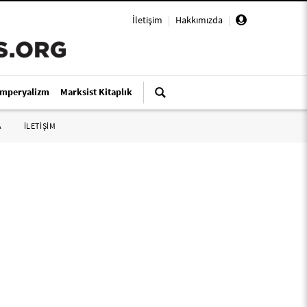
İletişim
|
Hakkımızda
|
Emperyalizm
Marksist Kitaplık
A
İLETİŞİM