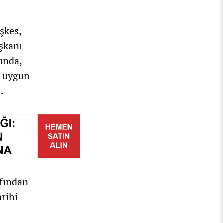
eşkes,
şkanı
ında,
e uygun
.
afından
arihi