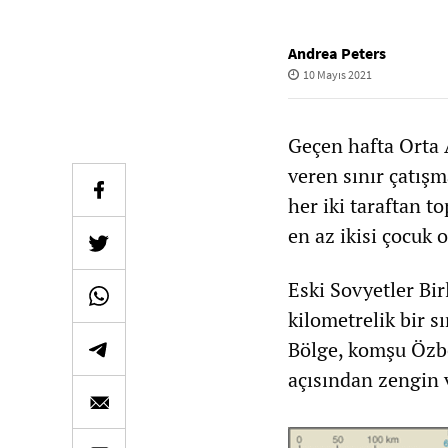
Andrea Peters
10 Mayıs 2021
Geçen hafta Orta A
veren sınır çatışm
her iki taraftan to
en az ikisi çocuk 
Eski Sovyetler Bir
kilometrelik bir s
Bölge, komşu Özbek
açısından zengin v