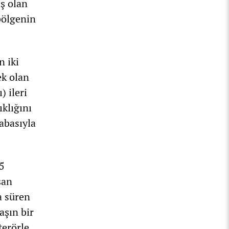
iş olan
 bölgenin
n iki
ek olan
) ileri
ıklığını
abasıyla
5
şan
a süren
aşın bir
terörle