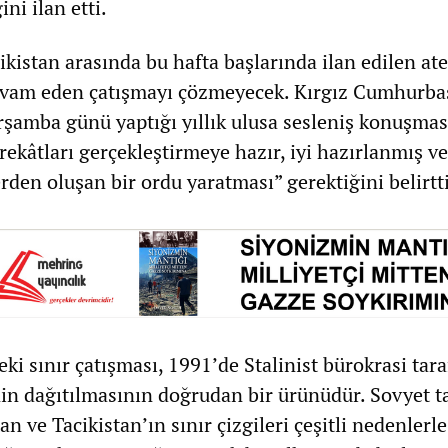
ni ilan etti.
cikistan arasında bu hafta başlarında ilan edilen at
vam eden çatışmayı çözmeyecek. Kırgız Cumhurba
rşamba günü yaptığı yıllık ulusa sesleniş konuşmas
rekâtları gerçekleştirmeye hazır, iyi hazırlanmış v
rden oluşan bir ordu yaratması” gerektiğini belirtti
ki sınır çatışması, 1991’de Stalinist bürokrasi tar
nin dağıtılmasının doğrudan bir ürünüdür. Sovyet t
an ve Tacikistan’ın sınır çizgileri çeşitli nedenlerle