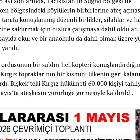
 ayı sonlarında, Tacikistan’ın Sughd bölgesi ile
ken bölgesindeki köylülerin birbirlerine ateş açmas
i tarafa konuşlanmış düzenli birlikler, silahlar ve 
erine saldırmak için hızlıca çatışmaya dahil oldular.
sayıda okul ve bir anaokulu da dahil olmak üzere y
 yandı.
k ordusunun bir saldırı helikopteri konuşlandırdığın
, Kırgız topraklarının bir kısmını ülkenin geri kala
rdı. Bişkek’teki Kırgız hükümeti 60.000 kişiyi tahliy
yıs’ta ateşkesin yürürlüğe girmesiyle kaldırıldı.