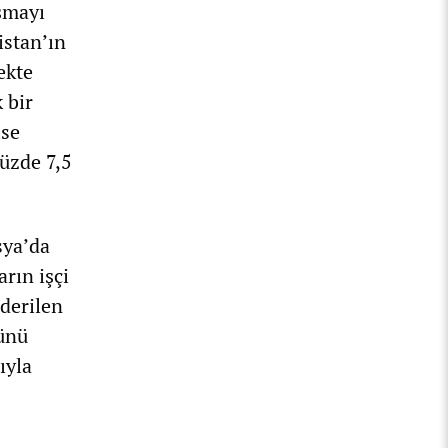
şmayı
istan’ın
ekte
 bir
ise
üzde 7,5
sya’da
rın işçi
nderilen
’ünü
ıyla