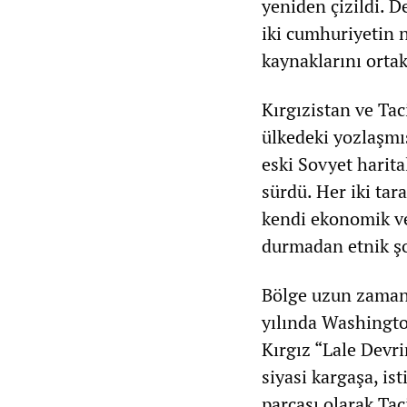
yeniden çizildi. D
iki cumhuriyetin n
kaynaklarını ortak
Kırgızistan ve Tac
ülkedeki yozlaşmış
eski Sovyet harita
sürdü. Her iki tar
kendi ekonomik ve
durmadan etnik şo
Bölge uzun zaman
yılında Washington
Kırgız “Lale Devr
siyasi kargaşa, is
parçası olarak Taci