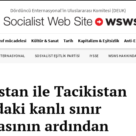
Dördüncü Enternasyonal’in Uluslararası Komitesi
(
DEUK
)
nıf mücadelesi
Kültür & Sanat
Tarih
Kapitalizm & Eşitsizlik
Anti-
NTERNASYONAL
SOSYALIST EŞITLIK PARTISI
IYSSE
WSWS HAKKIND
stan ile Tacikistan
aki kanlı sınır
asının ardından