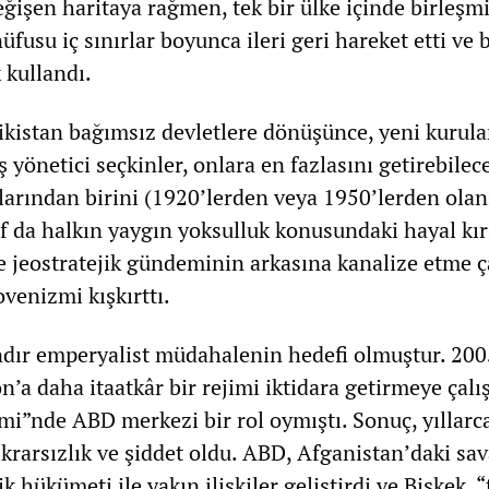
eğişen haritaya rağmen, tek bir ülke içinde birleşm
üfusu iç sınırlar boyunca ileri geri hareket etti ve
 kullandı.
ikistan bağımsız devletlere dönüşünce, yeni kurula
 yönetici seçkinler, onlara en fazlasını getirebilec
larından birini (1920’lerden veya 1950’lerden olanı
af da halkın yaygın yoksulluk konusundaki hayal kır
 jeostratejik gündeminin arkasına kanalize etme ç
venizmi kışkırttı.
dır emperyalist müdahalenin hedefi olmuştur. 200
’a daha itaatkâr bir rejimi iktidara getirmeye çalı
imi”nde ABD merkezi bir rol oymıştı. Sonuç, yıllarc
tikrarsızlık ve şiddet oldu. ABD, Afganistan’daki sav
k hükümeti ile yakın ilişkiler geliştirdi ve Bişkek, “