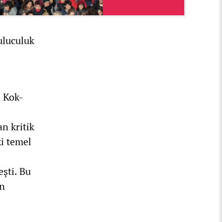
uluculuk
n Kok-
n kritik
ki temel
eşti. Bu
an