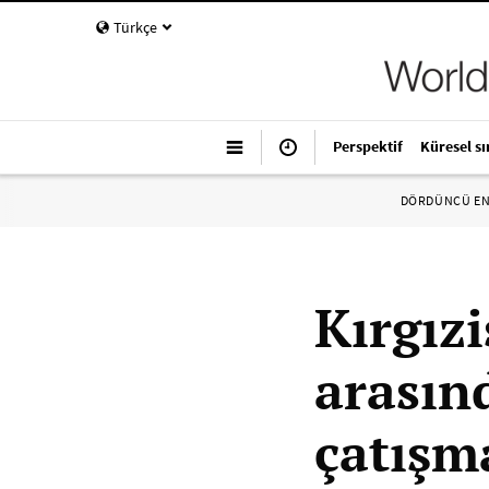
Türkçe
Perspektif
Küresel sı
DÖRDÜNCÜ E
Kırgızi
arasınd
çatışm