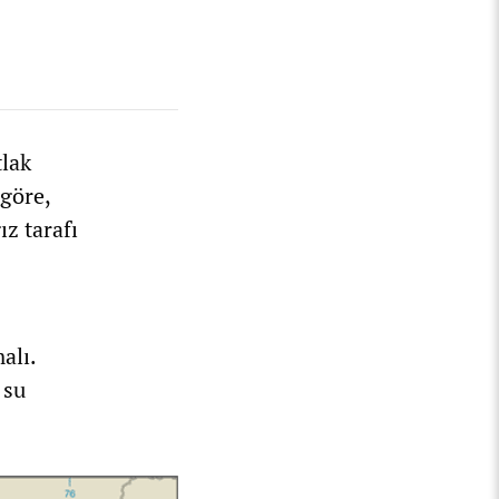
tlak
 göre,
ız tarafı
alı.
 su