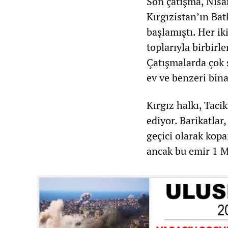
Son çatışma, Nisan
Kırgızistan’ın Bat
başlamıştı. Her ik
toplarıyla birbirl
Çatışmalarda çok 
ev ve benzeri bina
Kırgız halkı, Taci
ediyor. Barikatlar
geçici olarak kopa
ancak bu emir 1 Ma