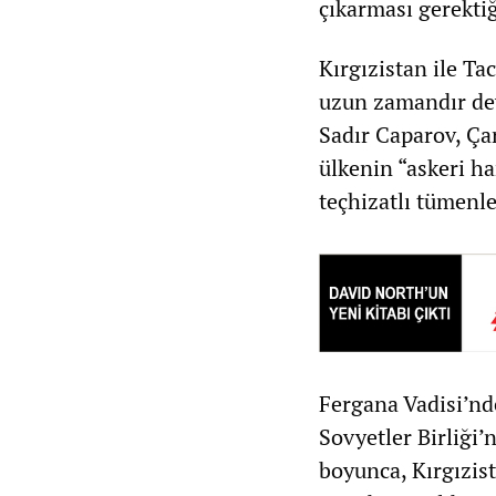
çıkarması gerektiği
Kırgızistan ile Ta
uzun zamandır de
Sadır Caparov, Ça
ülkenin “askeri ha
teçhizatlı tümenle
Fergana Vadisi’nde
Sovyetler Birliği’
boyunca, Kırgızist