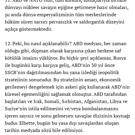
11. ABD ve NATO’nun, tüm korkunç sonuçlarıyla birlikte
dünyayı nükleer savaşın eşiğine getirmeye hazır olmaları,
şu anda dünya emperyalizminin tüm merkezlerinde
hüküm süren sarsıcı pervasızlık ve saldırganlık düzeyini
açıkça göstermektedir.
12. Peki, bu nasıl açıklanabilir? ABD medyası, her zaman
olduğu gibi, düşman olarak karşısına çıkan herkese saf
kötülük imajını yüklüyor. Bu hiçbir şeyi açıklamaz. Rusya
ile bugünkü karşı karşıya geliş, ABD’nin 30 yıl önce
SSCB’nin dağıtılmasından bu yana izlediği jeopolitik
stratejinin sonucudur. Bu stratejinin amacı, ekonomik
gerilemeyi dengelemek için askeri güç kullanarak ABD’nin
küresel egemenliğini sağlamak olmuştur. ABD tarafından
başlatılan ve Irak, Somali, Sırbistan, Afganistan, Libya ve
Suriye’nin istila edilmesini ve/veya bombalanmasını
içeren sayısız ve sonu gelmeyen savaşlar dizisinin kaynağı
budur. Elbette, bugün bu yasa dışı savaşlardan oluşan
tarihin medyada sözü bile edilmiyor.