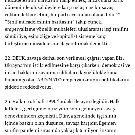
mücadelesinin haritasını takip etmek, ancak daha barış
döneminde ulusal devlete karşı uzlaşmaz bir savaşı
çoktan deklare etmiş bir parti açısından olanaklıdır.”*
“Sınıf mücadelesinin haritasını” takip etmek,
emperyalizme yönelik muhalefeti uluslararası işçi sınıfını
sömürüye, eşitsizliğe ve kapitalist sisteme karşı
birleştirme mücadelesine dayandırmak demektir.
22. DEUK, savaşa derhal son verilmesi çağrısı yapar. Biz,
Ukrayna’nın istila edilmesine karşı çıkarken, demokrasi ve
insan haklarını savunma iddiaları ikiyüzlülükle kana
bulanmış olan ABD/NATO emperyalizminin politikalarını
şiddetle reddediyoruz.
23. Halkın ruh hali 1990’lardaki ile aynı değildir. Halk
kitleleri, geçtiğimiz otuz yılın sonu gelmeyen savaş
deneyiminden geçmiştir. Dünya genelinde işçi sınıfı
içinde baskın olan düşünce, savaşa karşıdır. Egemen
sınıfın pandemi sırasında yaklaşık 6 milyon insanın