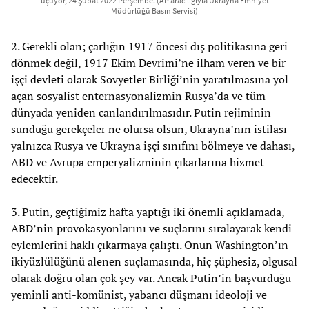
uçuyor, 24 Şubat 2022 Perşembe. (AP aracılığıyla Ukrayna Emniyet
Müdürlüğü Basın Servisi)
2. Gerekli olan; çarlığın 1917 öncesi dış politikasına geri
dönmek değil, 1917 Ekim Devrimi’ne ilham veren ve bir
işçi devleti olarak Sovyetler Birliği’nin yaratılmasına yol
açan sosyalist enternasyonalizmin Rusya’da ve tüm
dünyada yeniden canlandırılmasıdır. Putin rejiminin
sunduğu gerekçeler ne olursa olsun, Ukrayna’nın istilası
yalnızca Rusya ve Ukrayna işçi sınıfını bölmeye ve dahası,
ABD ve Avrupa emperyalizminin çıkarlarına hizmet
edecektir.
3. Putin, geçtiğimiz hafta yaptığı iki önemli açıklamada,
ABD’nin provokasyonlarını ve suçlarını sıralayarak kendi
eylemlerini haklı çıkarmaya çalıştı. Onun Washington’ın
ikiyüzlülüğünü alenen suçlamasında, hiç şüphesiz, olgusal
olarak doğru olan çok şey var. Ancak Putin’in başvurduğu
yeminli anti-komünist, yabancı düşmanı ideoloji ve