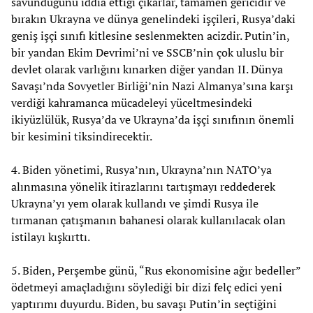
savunduğunu iddia ettiği çıkarlar, tamamen gericidir ve
bırakın Ukrayna ve dünya genelindeki işçileri, Rusya’daki
geniş işçi sınıfı kitlesine seslenmekten acizdir. Putin’in,
bir yandan Ekim Devrimi’ni ve SSCB’nin çok uluslu bir
devlet olarak varlığını kınarken diğer yandan II. Dünya
Savaşı’nda Sovyetler Birliği’nin Nazi Almanya’sına karşı
verdiği kahramanca mücadeleyi yüceltmesindeki
ikiyüzlülük, Rusya’da ve Ukrayna’da işçi sınıfının önemli
bir kesimini tiksindirecektir.
4. Biden yönetimi, Rusya’nın, Ukrayna’nın NATO’ya
alınmasına yönelik itirazlarını tartışmayı reddederek
Ukrayna’yı yem olarak kullandı ve şimdi Rusya ile
tırmanan çatışmanın bahanesi olarak kullanılacak olan
istilayı kışkırttı.
5. Biden, Perşembe günü, “Rus ekonomisine ağır bedeller”
ödetmeyi amaçladığını söylediği bir dizi felç edici yeni
yaptırımı duyurdu. Biden, bu savaşı Putin’in seçtiğini