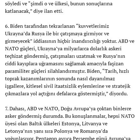
söyledi ve “şimdi o ve ülkesi, bunun sonuçlarına
katlanacak,” diye ilan etti.
6. Biden tarafından tekrarlanan “kuvvetlerimiz
Ukrayna’da Rusya ile bir çatışmaya girmiyor ve
girmeyecek” iddiasının hiçbir inandırıcılığı yoktur. ABD ve
NATO güçleri, Ukrayna’ya milyarlarca dolarlık askeri
teçhizat göndermiş, çatışmaları uzatmak ve Rusya’nın
ciddi kayıplara uğramasını sağlamak amacıyla faşizan
paramiliter güçleri silahlandırmıştır. Biden, “Tarih, hızlı
toprak kazanımlarının sonunda nasıl dayanılmaz
işgallere, kitlesel sivil itaatsizlik eylemlerine ve stratejik
çıkmazlara yol açtığını defalarca göstermiştir,” diyordu.
7. Dahası, ABD ve NATO, Doğu Avrupa’ya çoktan binlerce
asker göndermiş durumda. Bu konuşlanmalar, hepsi NATO
üyesi olan Baltık ülkeleri Estonya, Litvanya ve
Letonya’nın yanı sıra Polonya ve Romanya’da
yoğunlaşıyor. Pentagon ayrıca Perşembe günü Avrupa’ya