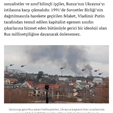
sosyalistler ve sınıf bilinçli işçiler, Rusya’nın Ukrayna’yı
istilasına karşı çıkmalıdır. 1991’de Sovyetler Birliği’nin
dağıtılmasıyla harekete geçirilen felaket, Vladimir Putin
tarafından temsil edilen kapitalist egemen sınıfın
çıkarlarına hizmet eden bütünüyle gerici bir ideoloji olan
Rus milliyetçiliğine dayanarak önlenemez.
Görünüşe göre Rus askeri helikopterleri, Ukrayna başkenti Kiev civarlarında