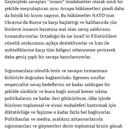
Geçmişteki savaşları “insani” müdahaleler olarak sinik bir
şekilde meşrulaştıran aynı Avrupa hükümetleri şimdi daha
da büyük bir kıyım yapıyor. Bu hükümetler NATO’nun
Ukrayna’da Rusya’ya karşı başlattığı ve halihazırda yüz
binlerce insanın hayatına mal olan savaş saldırısını
tırmandırıyorlar. Ortadoğu’da ise İsrail’in Filistinlilere
yönelik soykırımını açıkça destekliyorlar ve İran ile
müttefiklerine karşı tüm bölgeyi cehenneme çevirecek
daha geniş çaplı bir savaşa hazırlanıyorlar.
Sığınmacılara yönelik terör ve savaşın tırmanması
birbiriyle doğrudan bağlantılıdır. Egemen sınıflar
emperyalist savaş hedeflerini ne kadar saldırgan bir
şekilde sürdürür ve buna bağlı sosyal kemer sıkma
politikalarını ne kadar ileri götürürlerse, ülke içinde
büyüyen toplumsal ve siyasi muhalefeti bastırmak için
diktatörlüğe ve faşizme o kadar fazla bel bağlıyorlar.
Politikacılar ve medya, aralıksız ajitasyonlarıyla
sığınmacıları ve göçmenleri derin toplumsal krizin günah