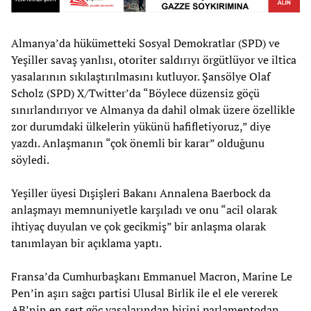
Almanya’da hükümetteki Sosyal Demokratlar (SPD) ve
Yeşiller savaş yanlısı, otoriter saldırıyı örgütlüyor ve iltica
yasalarının sıkılaştırılmasını kutluyor. Şansölye Olaf
Scholz (SPD) X/Twitter’da “Böylece düzensiz göçü
sınırlandırıyor ve Almanya da dahil olmak üzere özellikle
zor durumdaki ülkelerin yükünü hafifletiyoruz,” diye
yazdı. Anlaşmanın “çok önemli bir karar” olduğunu
söyledi.
Yeşiller üyesi Dışişleri Bakanı Annalena Baerbock da
anlaşmayı memnuniyetle karşıladı ve onu “acil olarak
ihtiyaç duyulan ve çok gecikmiş” bir anlaşma olarak
tanımlayan bir açıklama yaptı.
Fransa’da Cumhurbaşkanı Emmanuel Macron, Marine Le
Pen’in aşırı sağcı partisi Ulusal Birlik ile el ele vererek
AB’nin en sert göç yasalarından birini parlamentodan