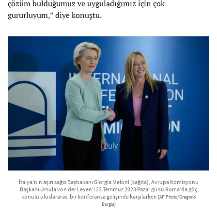
çözüm bulduğumuz ve uyguladığımız için çok
gururluyum,” diye konuştu.
İtalya’nın aşırı sağcı Başbakanı Giorgia Meloni (sağda), Avrupa Komisyonu
Başkanı Ursula von der Leyen’i 23 Temmuz 2023 Pazar günü Roma’da göç
konulu uluslararası bir konferansa gelişinde karşılarken
[AP Photo/Gregorio
Borgia]