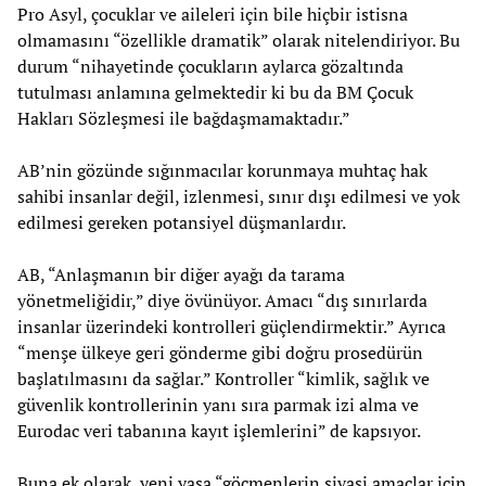
Pro Asyl, çocuklar ve aileleri için bile hiçbir istisna
olmamasını “özellikle dramatik” olarak nitelendiriyor. Bu
durum “nihayetinde çocukların aylarca gözaltında
tutulması anlamına gelmektedir ki bu da BM Çocuk
Hakları Sözleşmesi ile bağdaşmamaktadır.”
AB’nin gözünde sığınmacılar korunmaya muhtaç hak
sahibi insanlar değil, izlenmesi, sınır dışı edilmesi ve yok
edilmesi gereken potansiyel düşmanlardır.
AB, “Anlaşmanın bir diğer ayağı da tarama
yönetmeliğidir,” diye övünüyor. Amacı “dış sınırlarda
insanlar üzerindeki kontrolleri güçlendirmektir.” Ayrıca
“menşe ülkeye geri gönderme gibi doğru prosedürün
başlatılmasını da sağlar.” Kontroller “kimlik, sağlık ve
güvenlik kontrollerinin yanı sıra parmak izi alma ve
Eurodac veri tabanına kayıt işlemlerini” de kapsıyor.
Buna ek olarak, yeni yasa “göçmenlerin siyasi amaçlar için